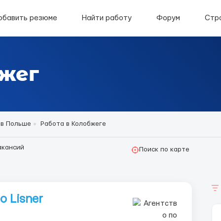
обавить резюме
Найти работу
Форум
Стр
жег
 в Польше
Работа в Колобжеге
акансий
Поиск по карте
 Lisner