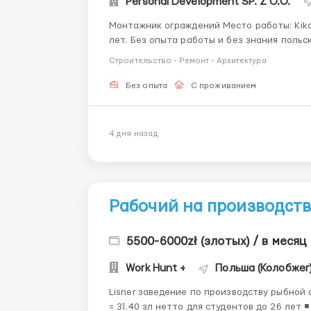
Personal Development SP. Z O.O.
Монтажник ограждений Место работы: Kikowo Проживание: Godzisław Требуются мужчины до 55
лет. Без опыта работы и без знания польского языка. Оплата 27,00 zł/netto в час 31,40 zł/netto
для с
Строительство - Ремонт - Архитектура
Без опыта
С проживанием
4 дня назад
Рабочий на производство
5500-6000zł (злотых) / в месяц
Work Hunt +
Польша (Колобжег
Lisner заведение по производству рыбной отрасли. Заработная плата: ◾ ставка
= 31.40 зл нетто для студентов до 26 лет ◾ ставка 25.36 зл нетто Сменный график: 07:00 -