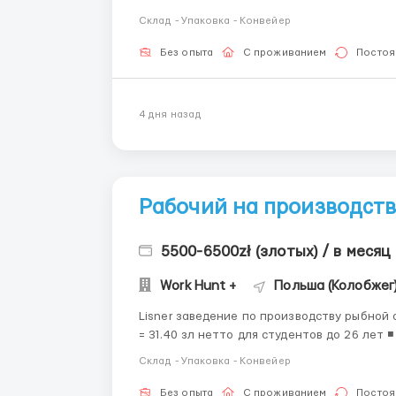
Склад - Упаковка - Конвейер
Без опыта
С проживанием
Постоя
4 дня назад
Рабочий на производство
5500-6500zł (злотых) / в месяц
Work Hunt +
Польша (Колобжег
Lisner заведение по производству рыбной отрасли. Заработная плата: ◾ ставка
= 31.40 зл нетто для студентов до 26 лет ◾ ставка 25.36 зл нетто Сменный график: 07:00 -
Склад - Упаковка - Конвейер
Без опыта
С проживанием
Постоя