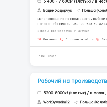
5 400 - 7 600zł (злотых) / в мес
Вадим Ходорчук
Польша (Коло
Lisner заведение по производству рыбной отрасли. За детальною інформацією
номером або пишіть +380 (93) 638-60-82 (Вадим) Viber Telegram
зл брутто = 31.50 зл нетто для студентов до 26 лет ставка 25.36 зл нетто
Заводы - Производство - Индустрия
07:00 - 15:...
Без опыта
Постоянная работа
Без
14 мин. назад
Рабочий на производст
5200-8000zł (злотых) / в месяц
WorkByVadim12
Польша (Колоб