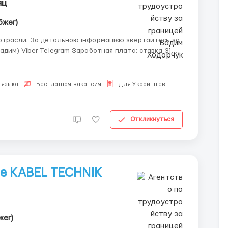
яц
бжег)
 звертайтесь за
 Заработная плата: ставка 31.50
 Сменный график:
 языка
Бесплатная вакансия
Для Украинцев
Откликнуться
ве KABEL TECHNIK
жег)