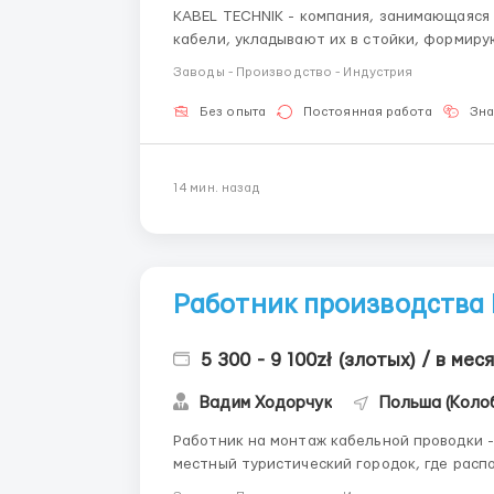
KABEL TECHNIK - компания, занимающаяся
кабели, укладывают их в стойки, формирую
детальною інформацією звертайтесь за ном
Заводы - Производство - Индустрия
Telegram Заработная плата: 25,80 ...
Без опыта
Постоянная работа
Зна
14 мин. назад
Работник производства
5 300 - 9 100zł (злотых) / в мес
Вадим Ходорчук
Польша (Коло
Работник на монтаж кабельной проводки - Kabel-Technik P
местный туристический городок, где расп
и большая пристань. На главной рыночной