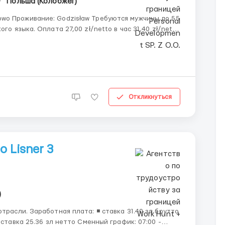
Польша (Колобжег)
тудентов до 26 лет График работы понедельник–пятница: 07:...
Откликнуться
 Lisner 3
)
 31.40 зл брутто