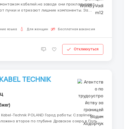
 монтажом кабелей.на заводе они прокладывают
т пучки и отрезают лишние компоненты. За
ером або пишіть +380 (93) 638-60-82 (Вадим) Viber
ние языка
Для женщин
Бесплатная вакансия
Откликнуться
 KABEL TECHNIK
яц
бжег)
OLAND Город работы: Czaplinek -
оложено второе по глубине Дравское озеро в Польше
 площади проходят мероприятия, выставки и