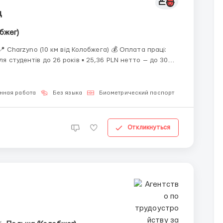
ц
бжег)
 (10 км від Колобжега) 💰 Оплата праці:
ля студентів до 26 років ▪ 25,36 PLN нетто — до 30
 перевищення 30 000 PLN ⏱ Години роботи:
нная работа
Без языка
Биометрический паспорт
Откликнуться