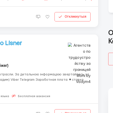
Откликнуться
О
К
 Lisner
бжег)
 звертайтесь за
am Заработная плата: ◾ ставка
 25.36 зл нетто Сменный
 языка
Бесплатная вакансия