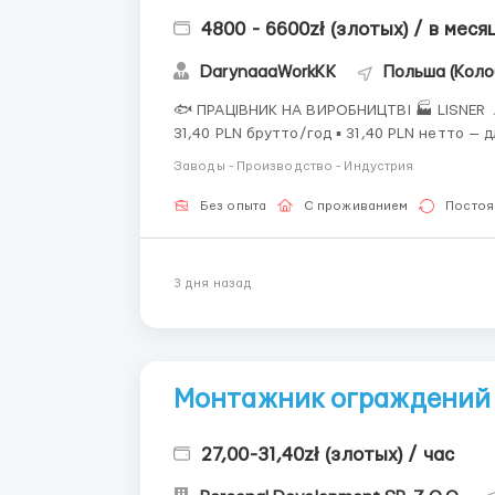
4800 - 6600zł (злотых) / в меся
DarynaaaWorkKK
Польша (Коло
🐟 ПРАЦІВНИК НА ВИРОБНИЦТВІ 🏭 LISNER 📍 Charzyno
31,40 PLN брутто/год ▪ 31,40 PLN нетто — д
000 PLN доходу у 2026 р. ▪ 22,69 PLN нетто — після
Заводы - Производство - Индустрия
1...
Без опыта
С проживанием
Постоя
3 дня назад
Монтажник ограждений
27,00-31,40zł (злотых) / час