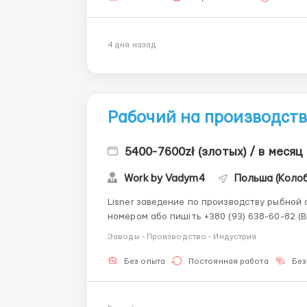
4 дня назад
Рабочий на производство
5400-7600zł (злотых) / в месяц
Work by Vadym4
Польша (Коло
Lisner заведение по производству рыбной отрасли. За детальною інформацією
номером або пишіть +380 (93) 638-60-82 (Вадим) Viber Telegr
31.40 зл брутто = 31.40 зл нетто для студентов до 26 лет ◾ ставка
Заводы - Производство - Индустрия
график: 07...
Без опыта
Постоянная работа
Без