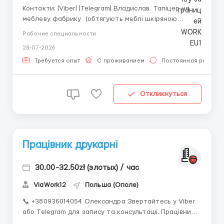
Контакти: |Viber| |Telegram| Владислав Тапіцер на
меблеву фабрику (обтягують меблі шкіряною
тканиною). Чоловіки до 55 років з досвідом Місце
Рабочие специальности
роботи: Dobrodzień (40 км від Ополе, 54 км від
28-07-2026
Ченстохова) Ставка: 💸26 zł netto; 💸31.40 zł netto
для студент...
Требуется опыт
С проживанием
Постоянная работа
Откликнуться
Працівник друкарні
30.00-32.50zł (злотых) / час
ViaWork12
Польша (Ополе)
📞 +380936014054 Олександра Звертайтесь у Viber
або Telegram для запису та консультації. Працівник
друкарні Сучасна типографія, що спеціалізується на