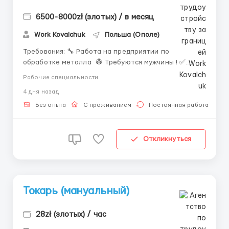
6500-8000zł (злотых) / в месяц
Work Kovalchuk
Польша (Ополе)
Требования: 🔧 Работа на предприятии по
обработке металла 👷 Требуются мужчины ! ✅
Можно без опыта, всему обучают! Должность: •
Рабочие специальности
Шлифовщик. • Работник по обработке металла. 📋
4 дня назад
Обязанности: • Шлифовка металлических изделий. •
Навешивание и снятие дет...
Без опыта
С проживанием
Постоянная работа
Откликнуться
Токарь (мануальный)
28zł (злотых) / час