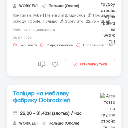
WORK EU1
Польша (Ополе)
Контакти: |Viber| |Telegram| Владислав 📦 Працівники
складу (Opole, Польща) 💰 Зарплата: 22,75 – 31,40
PLN/год (залежно від віку, статусу студента та PIT-2)
Рабочие специальности
4200 – 6500 PLN/міс. +1 PLN/год при 100%
28-07-2026
відвідуваності та продуктивності 🕒 Графік ро...
Без опыта
С проживанием
Постоянная работа
Откликнуться
Тапіцер на меблеву
фабрику Dobrodzień
26,00 - 31,40zł (злотых) / час
WORK EU1
Польша (Ополе)