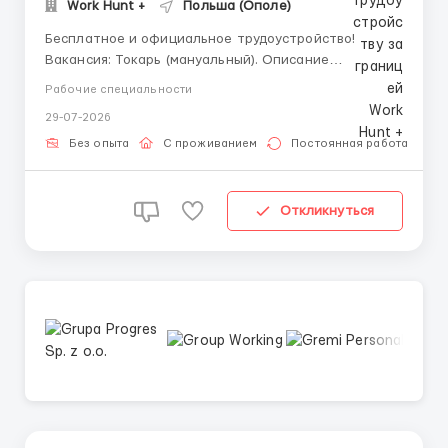
Work Hunt +
Польша (Ополе)
Бесплатное и официальное трудоустройство!
Вакансия: Токарь (мануальный). Описание
вакансии: работа на заводе по производству
Рабочие специальности
сельскохозяйственной техники. Требования: —
29-07-2026
биометрический паспорт или рабочая виза/карта
побыту; — мужчины до 55 лет; — с опытом...
Без опыта
С проживанием
Постоянная работа
Откликнуться