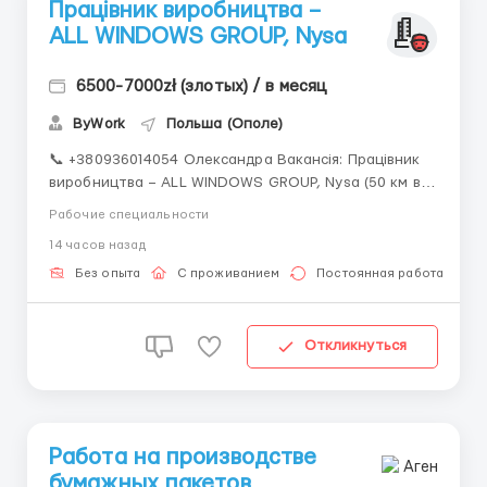
Працівник виробництва –
ALL WINDOWS GROUP, Nysa
6500-7000zł (злотых) / в месяц
ByWork
Польша (Ополе)
📞 +380936014054 Олександра Вакансія: Працівник
виробництва – ALL WINDOWS GROUP, Nysa (50 км від
Ополе) 📄 Офіційне працевлаштування — umowa
Рабочие специальности
zlecenie (тільки медична страховка) 🪟 Виробництво
14 часов назад
вікон, дверей, ролетів, жалюзі з ПВХ, дерева та
алюмінію 💰 Ставки (в нетто): ...
Без опыта
С проживанием
Постоянная работа
Откликнуться
Работа на производстве
бумажных пакетов