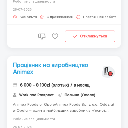
Рабочие специальности
друку упаковки, етикеток та промо-продукції Місце
28-07-2026
роботи: Gogolin (15 км від Opole). Ставка: 💸pomocnik
operatora - 30 zł netto, 💸pomocnik druka...
Без опыта
С проживанием
Постоянная работа
Откликнуться
Працівник на виробництво
Animex
6 000 - 8 100zł (злотых) / в месяц
Work and Prospect
Польша (Ополе)
Animex Foods o. OpoleAnimex Foods Sp. z o.o. Oddział
w Opolu — один з найбільших виробників м’ясної
продукції в Польщі. Компанія має декілька
Рабочие специальности
виробничих відділів, де виконуються різні операції з
26-07-2026