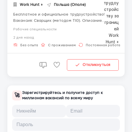
Work Hunt +
Польша (Ополе)
Бесплатное и официальное трудоустройство!
Вакансия: Сварщик (методом TIG). Описание
вакансии: сварка конструкций различной сложности
Рабочие специальности
методом ТИГ. Завод занимается изготовлением
2 дня назад
сельхозтехники. Обязанности: необходимо варить
нержавейку и алюминий в горизонтальном
Без опыта
С проживанием
Постоянная работа
положении тав...
Откликнуться
Зарегистрируйтесь и получите доступ к
🚀
миллионам вакансий по всему миру