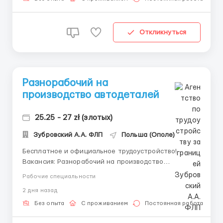
Откликнуться
Разнорабочий на
производство автодеталей
25.25 - 27 zł (злотых)
Зубровский А.А. ФЛП
Польша (Ополе)
Бесплатное и официальное трудоустройство!
Вакансия: Разнорабочий на производство
автодеталей. Обязанности: обслуживание
Рабочие специальности
производственных машин по изготовлению
2 дня назад
алюминиевых запчастей к автомобилям премиум
класса. Упаковка, маркировка, контроль качества
Без опыта
С проживанием
Постоянная работа
продукции. Процессы не сложные, е...