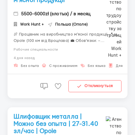
м’ясної продукції
5500-6000zł (злотых) / в месяц
Work Hunt +
Польша (Ополе)
🍖 Працівник на виробництво м’ясної продукції 📍 м.
Opole (100 км від Вроцлава) 💼 Обов’язки: –
пакування, розбір, виробництво м’яса і сосисок –
Рабочие специальности
приготування фаршу, робота з обладнанням –
4 дня назад
транспортування палет, прибирання, дезінфекція 💬
Зв’язок ☎️ ...
Без опыта
С проживанием
Без языка
Для Украи
Откликнуться
Шлифовщик металла |
Можно без опыта | 27-31.40
зл/час | Opole