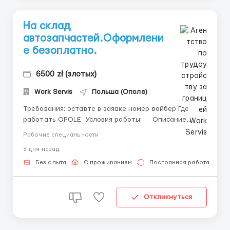
На склад
автозапчастей.Оформлени
е безоплатно.
6500 zł (злотых)
Work Servis
Польша (Ополе)
Требования:​​​​​ оставте в заявке номер вайбер Где
работать OPOLE Условия работы: Описание
Изменить OPOLE Работа на складе. На склад
Рабочие специальности
автозапчастей требуется работники (мужчины,
3 дня назад
женщины, семейные пары)- от 18 до 45 лет;
Требуются &nb...
Без опыта
С проживанием
Постоянная работа
Откликнуться