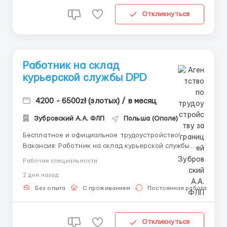
Откликнуться
Работник на склад
курьерской службы DPD
4200 - 6500zł (злотых) / в месяц
Зубровский А.А. ФЛП
Польша (Ополе)
Бесплатное и официальное трудоустройство!
Вакансия: Работник на склад курьерской службы
DPD. Описание вакансии: работа на складе
Рабочие специальности
курьерской службы DPD при загрузке и разгрузке
2 дня назад
посылок, с помощью конвейерной ленты. Вес
посылок от 0.5 до 50 кг. Работа в ночные смены.
Без опыта
С проживанием
Постоянная работа
Требования: ...
Откликнуться