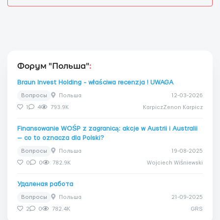
Форум "Польша"
:
Braun Invest Holding - właściwa recenzja ! UWAGA
Вопросы
Польша
12-03-2026
1
4
793.9K
KarpiczZenon Karpicz
Finansowanie WOŚP z zagranicą: akcje w Austrii i Australii
— co to oznacza dla Polski?
Вопросы
Польша
19-08-2025
0
0
782.9K
Wojciech Wiśniewski
Удаленая работа
Вопросы
Польша
21-09-2025
2
0
782.4K
GRS