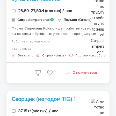
26,50-27,80zł (злотых) / час
Carpediempersonal
Польша (Ополе)
Фирма Carpediem Poland ищет работников на
типографию бумажных упаковок в город Gogolin
(25km Opole) Обязанности: подготовка материалов
Рабочие специальности
необходимых для производства контроль качества
1 день назад
продукции и заполнение производственной
документации основная работа машины поддержка
Без опыта
С проживанием
Постоянная работа
рабочего места в чи...
Откликнуться
Сварщик (методом TIG) 1
37.15zł (злотых) / час