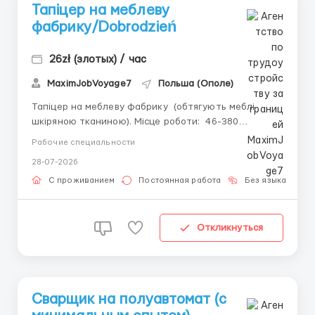
Тапіцер на меблеву
фабрику/Dobrodzień
26zł (злотых) / час
MaximJobVoyage7
Польша (Ополе)
Тапіцер на меблеву фабрику (обтягують меблі
шкіряною тканиною). Місце роботи: 46-380
Dobrodzień (40 км від Ополе, 54 км від Ченстохова)
Рабочие специальности
Ставка: 💸26 zł netto; 💸31.40 zł netto для студентів.
28-07-2026
премії від 300 до 1000 zł netto 💸 + 1 zł netto доплата
за...
С проживанием
Постоянная работа
Без языка
Откликнуться
Сварщик на полуавтомат (с