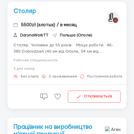
Столяр
5500zł (злотых) / в месяц
DarynaWorkTT
Польша (Ополе)
Столяр Чоловіки до 55 років Місце роботи: 46-
380 Dobrodzień (40 км від Ополе, 54 км від
Ченстохова) Ставка: 💸26 zł netto; 💸30.50 zł netto
Рабочие специальности
для студентів. премії від 300 до 1000 zł netto 💸 + 1 zł
3 дня назад
netto доплата за власне житло (крім ...
Без опыта
С проживанием
Постоянная работа
Откликнуться
Працівник на виробництво