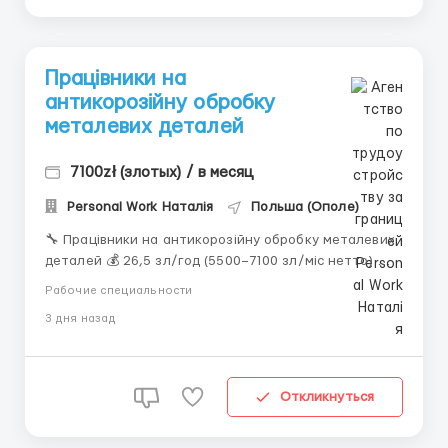
Працівники на
антикорозійну обробку
металевих деталей
7100zł (злотых) / в месяц
Personal Work Наталія
Польша (Ополе)
🔧 Працівники на антикорозійну обробку металевих
деталей 💰 26,5 зл/год (5500–7100 зл/міс нетто) 👨
Чоловіки 20–50 р., біо / укр. паспорт + PESEL 🕒 8–12
Рабочие специальности
год/день, Пн–Сб, 3 зміни, 200–280 год/міс 📋
3 дня назад
Обов’язки: завішування, зняття, очищення деталей
🏠 Житло 350 зл/м...
Откликнуться