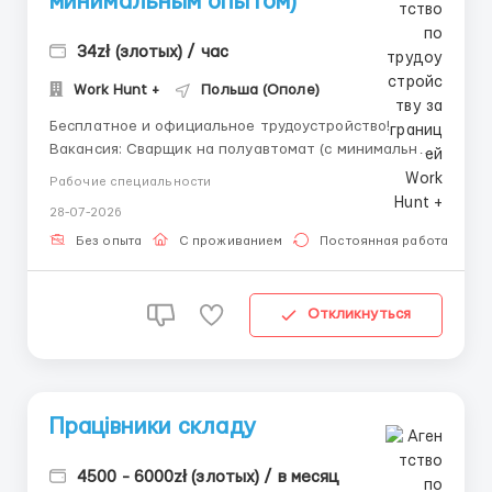
минимальным опытом)
34zł (злотых) / час
Work Hunt +
Польша (Ополе)
Бесплатное и официальное трудоустройство!
Вакансия: Сварщик на полуавтомат (с минимальным
опытом). Обязанности: работа на предприятии по
Рабочие специальности
производству противопожарных дверей.
28-07-2026
Требования: — биометрический паспорт или
рабочая виза/карта побыту; — мужчины до 50 лет; ...
Без опыта
С проживанием
Постоянная работа
Откликнуться
Працівники складу
4500 - 6000zł (злотых) / в месяц