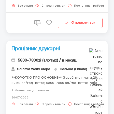
обробки, пакування, переробки м’яса та
виготовлення продуктів. За детальною інформац...
Без опыта
С проживанием
Постоянная работа
Откликнуться
Працівник друкарні
5800-7800zł (злотых) / в месяц
Solomia WorkEurope
Польша (Ополе)
**КОРОТКО ПРО ОСНОВНЕ** Заробітна плата 26-
32.50 зл/год нетто; 5800-7800 зл/міс нетто; Робота
по 8 год/день; Для чоловіків від 22 до 47 років; Біо
Рабочие специальности
або “укр. паспорт+Pesel”; Офіційне
26-07-2026
працевлаштування за договором Umowa Zlecenie;
Проживання 500 зл; Gogolin (15 км від Opole). За ...
Без опыта
С проживанием
Постоянная работа