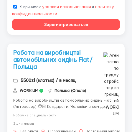
условия использования
политику
Я принимаю
и
конфиденциальности
Зарегистрироваться
Робота на виробництві
автомобільних сидінь Fiat/
Польща
5500zł (злотых) / в месяц
WORKIUM
Польша (Ополе)
Робота на виробництві автомобільних сидінь Fiat
(Автозавод) 🧑🏻 Кандидати: Чоловіки віком до
50 років. 📍 Місто праці: Польща, Zimna Wódka,
Рабочие специальности
Polska 3 (~40 км від Opole). 📍 Місто оформлення:
2 дня назад
Польща, Opole. 💵 Зарплата: - 23,50 zł/год нетто
без підписання Pit-2; - 25...
Без опыта
С проживанием
Постоянная работа