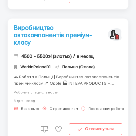
Виробництво
автокомпонентів преміум-
класу
4500 - 5500zł (злотых) / в месяц
WorkInPoland01
Польша (Ополе)
🚗 Робота в Польщі | Виробництво автокомпонентів
преміум-класу 📍 Opole 🏭 INTEVA PRODUCTS –
виробництво панелей приладів, дверних панелей та
Рабочие специальности
підлокітників для автомобілів преміум-сегменту. 💰
3 дня назад
Заробітна плата: ▪️ 25,36 zł/год нетто ▪️ 31,40 zł/год
нетто для студентів до 26 років ▪️ +350 ...
Без опыта
С проживанием
Постоянная работа
Откликнуться