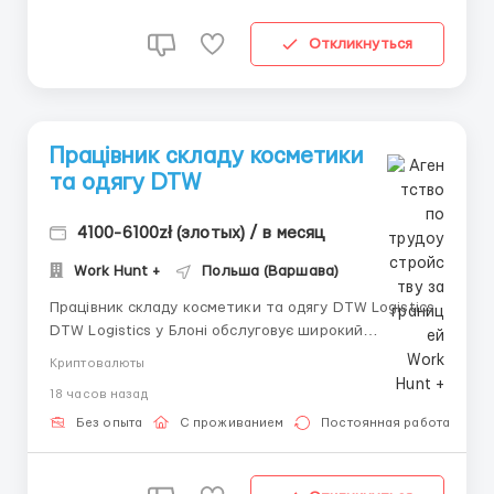
Откликнуться
Працівник складу косметики
та одягу DTW
4100-6100zł (злотых) / в месяц
Work Hunt +
Польша (Варшава)
Працівник складу косметики та одягу DTW Logistics
DTW Logistics у Блоні обслуговує широкий
асортимент товарів, переважно для клієнтів з галузі
Криптовалюты
електронної комерції. Серед них — одяг, взуття,
18 часов назад
аксесуари. Заробітня плата Середня заробітна
плата: 4100-6100 зл/міс нетто; 25.36 з...
Без опыта
С проживанием
Постоянная работа