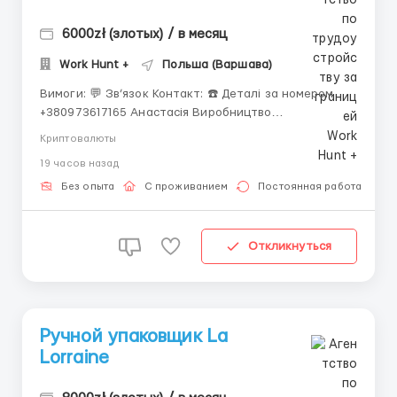
6000zł (злотых) / в месяц
Work Hunt +
Польша (Варшава)
Вимоги: 💬 Зв’язок Контакт: ☎️ Деталі за номером
+380973617165 Анастасія Виробництво
хлібобулочних виробів | Варшава (район Влохи)
Криптовалюты
💶 Заробітна плата: 24 зл/год і 26,25 зл/год – при
19 часов назад
проживанні у власному житлі В середньому виходить
5000-6000 злотих! 📍 Лока...
Без опыта
С проживанием
Постоянная работа
Откликнуться
Ручной упаковщик La
Lorraine