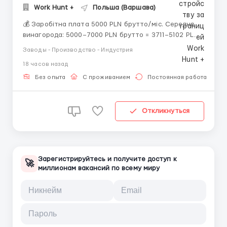
Work Hunt +
Польша (Варшава)
💰 Заробітна плата 5000 PLN брутто/міс. Середня
винагорода: 5000–7000 PLN брутто = 3711–5102 PLN
нетто Виплата: 10 числа кожного місяця (якщо
Заводы - Производство - Индустрия
вихідний — у п’ятницю перед ним) 📈 Надбавки та
18 часов назад
премії нічні години: +20% (+5.5...
Без опыта
С проживанием
Постоянная работа
Откликнуться
Зарегистрируйтесь и получите доступ к
🚀
миллионам вакансий по всему миру