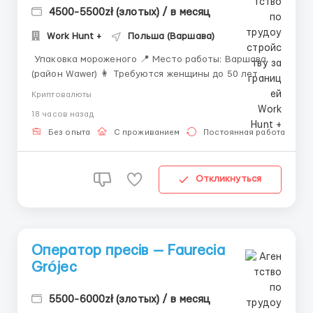
4500-5500zł (злотых) / в месяц
Work Hunt +
Польша (Варшава)
Упаковка мороженого 📍 Место работы: Варшава
(район Wawer) 👩 Требуются женщины до 50 лет 🏭
Работа на современном производстве мороженого.
Криптовалюты
💰 Заработная плата: • 32 zł brutto/час • Около
18 часов назад
24,60 zł netto/час (с PIT-2) • 32 zł netto/час для
студентов до 26 лет 📈 Орие...
Без опыта
С проживанием
Постоянная работа
Откликнуться
Оператор пресів — Faurecia
Grójec
5500-6000zł (злотых) / в месяц