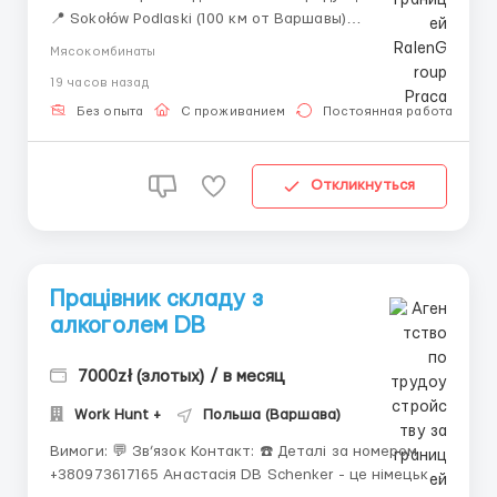
📍 Sokołów Podlaski (100 км от Варшавы)
Приглашаем мужчин, женщин и семейные пары на
Мясокомбинаты
современное предприятие по производству
19 часов назад
колбасных изделий и мясной продукции. 🍲 2
бесплатных горячих обеда каждый день! Оставь
Без опыта
С проживанием
Постоянная работа
заявку и н...
Откликнуться
Працівник складу з
алкоголем DB
7000zł (злотых) / в месяц
Work Hunt +
Польша (Варшава)
Вимоги: 💬 Зв’язок Контакт: ☎️ Деталі за номером
+380973617165 Анастасія DB Schenker - це німецька