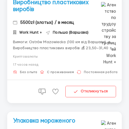
Виробництво пластикових
виробів
5500zł (злотых) / в месяц
Work Hunt +
Польша (Варшава)
Вимоги: Ostrów Mazowiecka (100 км від Варшави) 🔹
Виробництво пластикових виробів 💰 23,50–31,40 зл
нетто/год + премія до 300 зл 👥 Чоловіки, жінки,
Криптовалюты
сімейні пари (18–55 років) 🕒 Робота у 2–3 зміни 🏠
17 часов назад
Житло — 650 зл/міс. Компенсація за власне житло —
400 зл....
Без опыта
С проживанием
Постоянная работа
Откликнуться
Упаковка мороженого