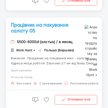
Откликнуться
Працівник на пакування
салату 05
5500-6000zł (злотых) / в месяц
Work Hunt +
Польша (Варшава)
Вакансія : Працівник на пакування мікс - салатів
Адреса місця роботи: Zdunowo (17 км від Nowy Dwór
Mazowiecki) Досвід та знання мови не є
Криптовалюты
обов’язковим — всьому навчимо на місці!
18 часов назад
🛠 Обов’язки: - Пакування салатів на лінії
продукційній - Обслуговуванн...
Без опыта
С проживанием
Постоянная работа
Откликнуться