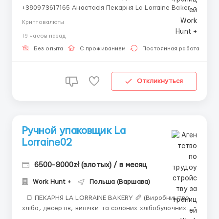
+380973617165 Анастасія Пекарня La Lorraine Bakery
производит хлеб, десерты, выпечку и соленые
Криптовалюты
хлебобулочные закуски. Ссылка на сайт компании -
19 часов назад
Рабочее предложение примечательно стабильным
графиком, большим количеством рабочих часов, к...
Без опыта
С проживанием
Постоянная работа
Откликнуться
Ручной упаковщик La
Lorraine02
6500-8000zł (злотых) / в месяц
Work Hunt +
Польша (Варшава)
🍞 ПЕКАРНЯ LA LORRAINE BAKERY 🥖 (Виробництво
хліба, десертів, випічки та солоних хлібобулочних
закусок) 📍 Локація: Новий-Двур-Мазовецький (Nowy