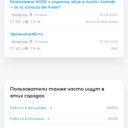
Finansowanie WOŚP z zagranicą: akcje w Austrii i Australii
— co to oznacza dla Polski?
Вопросы
Польша
19-08-2025
0
0
779.4K
Wojciech Wiśniewski
Удаленая работа
Вопросы
Польша
21-09-2025
2
0
778.9K
GRS
Пользователи также часто ищут в
этих городах
:
Работа в Вроцлаве
→
48850
Работа в Познане
→
36581