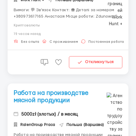
Вимоги: 💬 Зв’язок Контакт: ☎️ Деталі за номером
+380973617165 Анастасія Місце роботи: Zdunowo (17
км від Nowy Dwór Mazowiecki) Сучасна фабрика з
Криптовалюты
повним циклом виробництва салатів для торгових
19 часов назад
мереж по всій Польщі. Досвід та знання мови — не
обов'язкові, всьому ...
Без опыта
С проживанием
Постоянная работа
Откликнуться
Работа на производстве
мясной продукции
5000zł (злотых) / в месяц
RalenGroup Praca
Польша (Варшава)
Работа на производстве мясной продукции