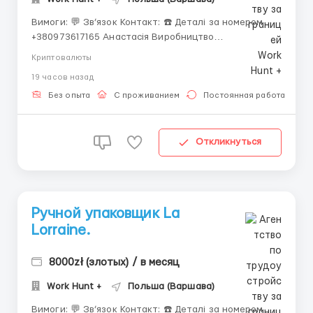
Вимоги: 💬 Зв’язок Контакт: ☎️ Деталі за номером
+380973617165 Анастасія Виробництво
хлібобулочних виробів | Варшава (район Влохи)
Криптовалюты
💶 Заробітна плата: 24 зл/год і 26,25 зл/год – при
19 часов назад
проживанні у власному житлі В середньому виходить
5000-6000 злотих! 📍 Лока...
Без опыта
С проживанием
Постоянная работа
Откликнуться
Ручной упаковщик La
Lorraine.
8000zł (злотых) / в месяц
Work Hunt +
Польша (Варшава)
Вимоги: 💬 Зв’язок Контакт: ☎️ Деталі за номером