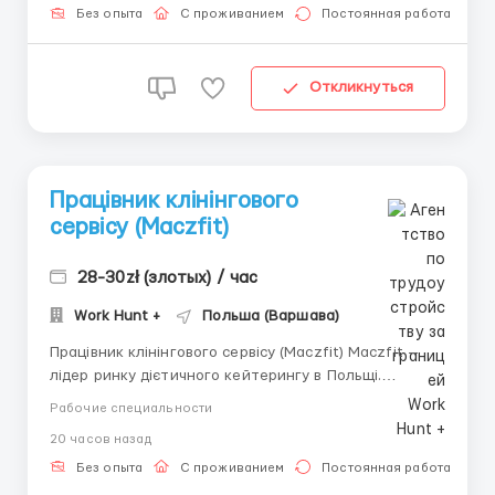
DPD ✅ul. Daniszewska 14, 03-230 Warszawa ✅ul.
Без опыта
С проживанием
Постоянная работа
Matuszewska 14, 03-871 Warszawa 🔸Фірмовий одяг і
вз...
Откликнуться
Працівник клінінгового
сервісу (Maczfit)
28-30zł (злотых) / час
Work Hunt +
Польша (Варшава)
Працівник клінінгового сервісу (Maczfit) Maczfit —
лідер ринку дієтичного кейтерингу в Польщі.
Шукаємо відповідальних працівників для підтримки
Рабочие специальности
чистоти на сучасному харчовому виробництві. 📍
20 часов назад
Локація: с. Лубна (Łubna), 25 км від Варшави. 💰
Заробітна плата: Ба...
Без опыта
С проживанием
Постоянная работа