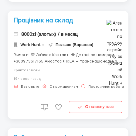
Працівник на склад
8000zł (злотых) / в месяц
Work Hunt +
Польша (Варшава)
Вимоги: 💬 Зв’язок Контакт: ☎️ Деталі за номером
+380973617165 Анастасія IKEA — транснаціональна
корпорація, заснована у Швеції, яка розробляє і
Криптовалюты
реалізує швидкозбірні меблі, кухонну техніку й
19 часов назад
аксесуари для дому. **ЗАРОБІТНА ПЛАТА** 23,80 зл/
год нетто - ставка; 31 зл/год нетто...
Без опыта
С проживанием
Постоянная работа
Откликнуться