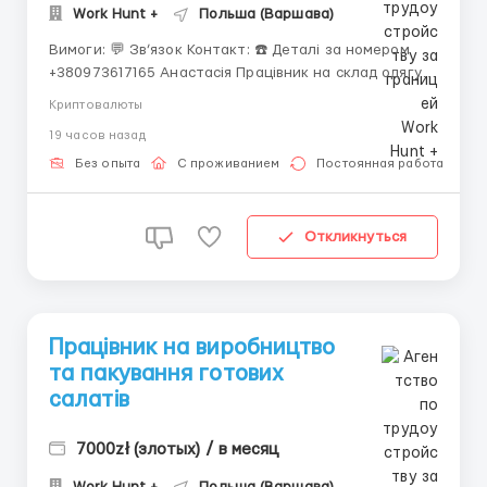
Work Hunt +
Польша (Варшава)
Вимоги: 💬 Зв’язок Контакт: ☎️ Деталі за номером
+380973617165 Анастасія Працівник на склад одягу
Aza ЗАРОБІТНА ПЛАТА Середня заробітна плата:
Криптовалюты
5600 зл/міс нетто; 61 000 грн; 1480$. 25,5 зл/год
19 часов назад
нетто - ставка; Заробітна плата нараховується 20
числа на банківський рахунок, аванси вид...
Без опыта
С проживанием
Постоянная работа
Откликнуться
Працівник на виробництво
та пакування готових
салатів
7000zł (злотых) / в месяц
Work Hunt +
Польша (Варшава)