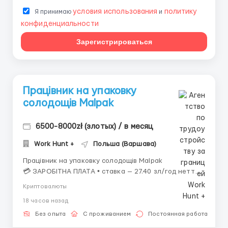
условия использования
политику
Я принимаю
и
конфиденциальности
Зарегистрироваться
Працівник на упаковку
солодощів Malpak
6500-8000zł (злотых) / в месяц
Work Hunt +
Польша (Варшава)
Працівник на упаковку солодощів Malpak
💳 ЗАРОБІТНА ПЛАТА • ставка — 27.40 зл/год нетто,
з довідкою студента — 32.51 зл/год нетто; 📈 Графік
Криптовалюты
роботи • 220 годин на місяць; • Робота з понеділка
18 часов назад
до п'ятниці, іноді в суботу 8 годин. Неділя вихідний.
📜&n...
Без опыта
С проживанием
Постоянная работа