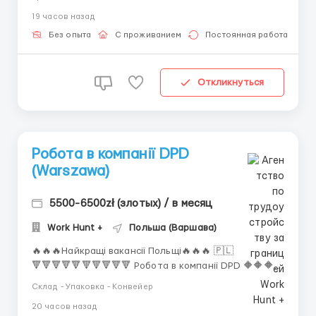
знання мови не є обов’язковим — всьому навчимо на
19 часов назад
місці! 🛠 Обов’язки: Пакування базиліку,ор...
Без опыта
С проживанием
Постоянная работа
Откликнуться
Робота в компанії DPD
(Warszawa)
5500-6500zł (злотых) / в месяц
Work Hunt +
Польша (Варшава)
🔥🔥🔥Найкращі вакансії Польщі🔥🔥🔥 🇵🇱
🔻🔻🔻🔻🔻🔻🔻🔻🔻🔻 Робота в компанії DPD 🔶🔶🔶
🔺🔺🔺🔺🔺🔺🔺🔺🔺🔺 🔶Примітка: 🔸Потрібні
Склад - Упаковка - Конвейер
співробітники в сортувальний цех однієї з
20 часов назад
найбільших компаній експрес-доставки в Європі -