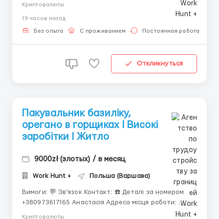
транснаціональна корпорація, що діє у галузі
Криптовалюты
транспорту, спедиції та логістики. У компанії
19 часов назад
працює близько 76,1 тисяч співробітників у близько
2000 філіях по всьому світу. Склад у місті Ter...
Без опыта
С проживанием
Постоянная работа
Откликнуться
Пакувальник базиліку,
орегано в горщиках I Високі
заробітки I Житло
9000zł (злотых) / в месяц
Work Hunt +
Польша (Варшава)
Вимоги: 💬 Зв’язок Контакт: ☎️ Деталі за номером
+380973617165 Анастасія Адреса місця роботи:
Zdunowo (17 км від Nowy Dwór Mazowiecki) Досвід та
Криптовалюты