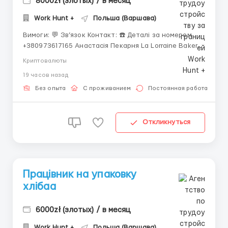
8000zł (злотых) / в месяц
Work Hunt +
Польша (Варшава)
Вимоги: 💬 Зв’язок Контакт: ☎️ Деталі за номером
+380973617165 Анастасія Пекарня La Lorraine Bakery
производит хлеб, десерты, выпечку и соленые
Криптовалюты
хлебобулочные закуски. Ссылка на сайт компании -
19 часов назад
Рабочее предложение примечательно стабильным
графиком, большим количеством рабочих часов,
Без опыта
С проживанием
Постоянная работа
ком...
Откликнуться
Працівник на упаковку
хлібаа
6000zł (злотых) / в месяц
Work Hunt +
Польша (Варшава)