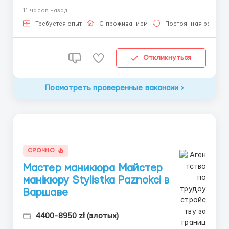
підготовка товару до відправлення. 💰 Оплата: перші
11 часов назад
2 тижні — 24 зл/год нетто, далі — акордна система
оплати (можливий заробіто...
Требуется опыт
С проживанием
Постоянная работа
Откликнуться
Посмотреть проверенные вакансии
СРОЧНО
Мастер маникюра Майстер
манікюру Stylistka Paznokci в
Варшаве
4400-8950 zł (злотых)