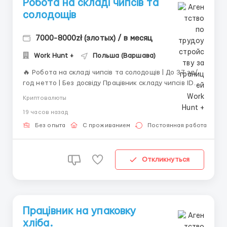
Робота на складі чипсів та
солодощів
7000-8000zł (злотых) / в месяц
Work Hunt +
Польша (Варшава)
🔥 Робота на складі чипсів та солодощів | До 37 зл/
год нетто | Без досвіду Працівник складу чипсів IDL
NATOLIN IDL NATOLIN — сучасний склад харчової
Криптовалюты
продукції, де здійснюється пакування та сортування
19 часов назад
чипсів і цукерок. Робота чиста, нескладна та не
потребує досвіду чи знання польської мови...
Без опыта
С проживанием
Постоянная работа
Откликнуться
Працівник на упаковку
хліба.