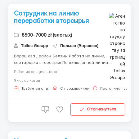
Сотрудник на линию
переработки вторсырья
6500-7000 zł (злотых)
Tallas Groupp
Польша (Варшава)
Варашава , район Беляны Работа на линии,
сортировка вторсырья По включенной линии
движешься вторсырье . 1 сотрудник выбирает
Рабочие специальности
пластик , 2 сотрудник бумагу Мужчины на
9 часов назад
сортировку метала ( не линия ) сортировка веток (
смотрят чтобы не попадался пластик или пакеты в
Требуется опыт
С проживанием
Постоянная работа
ветках ) Часть линий в помещении ...
Откликнуться