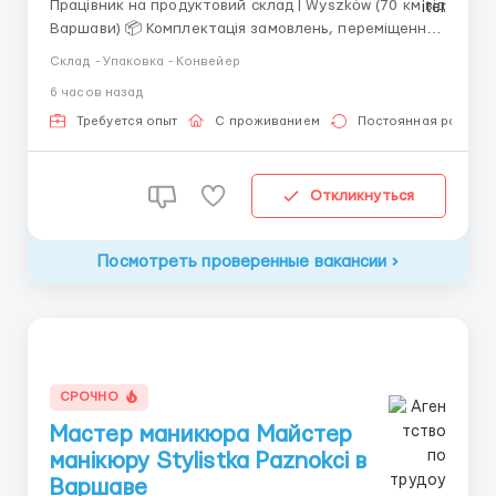
Працівник на продуктовий склад | Wyszków (70 км від
Варшави) 📦 Комплектація замовлень, переміщення
товару по складу, приймання повернень, ревізія та
Склад - Упаковка - Конвейер
підготовка товару до відправлення. 💰 Оплата: перші
6 часов назад
2 тижні — 24 зл/год нетто, далі — акордна система
оплати (можливий заробіто...
Требуется опыт
С проживанием
Постоянная работа
Откликнуться
Посмотреть проверенные вакансии
СРОЧНО
Мастер маникюра Майстер
манікюру Stylistka Paznokci в
Варшаве