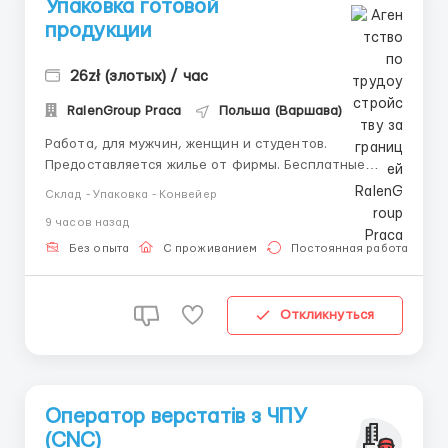
Упаковка готовой
продукции
26zł (злотых) / час
RalenGroup Praca
Польша (Варшава)
Работа, для мужчин, женщин и студентов.
Предоставляется жилье от фирмы. Бесплатные
горячие обеды на производстве. Упаковка готовой
Склад - Упаковка - Конвейер
продукции! Работа на современном производстве.
9 часов назад
Подробности по телефону +48 451 582 284 Дневные
смены по 9-12 часов. Хорошая возможность
Без опыта
С проживанием
Постоянная работа
заработать. Ставка 26...
Откликнуться
Оператор верстатів з ЧПУ
(CNC)