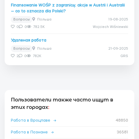
Finansowanie WOŚP z zagranicą: akcje w Austrii i Australii
— co to oznacza dla Polski?
Вопросы
Польша
19-08-2025
0
0
782.5K
Wojciech Wiśniewski
Удаленая работа
Вопросы
Польша
21-09-2025
2
0
782K
GRS
Пользователи также часто ищут в
этих городах
:
Работа в Вроцлаве
→
48850
Работа в Познане
→
36581