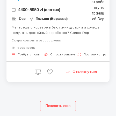
4400-8950 zł (злотых)
Dep
Польша (Варшава)
Мечтаешь о карьере в бьюти-индустрии и хочешь
получать достойный заработок? Салон Dep
поможет тебе воплотить эту мечту! Мы уже более 4
Сфера красоты и оздоровления
лет создаем идеальный маникюр для наших
16 часов назад
клиенток и всегда рады новым талантам. Благодаря
большой базе постоянных клиентов и плотной
Требуется опыт
С проживанием
Постоянная работа
записи на месяц вперед, мы ...
Откликнуться
Показать еще