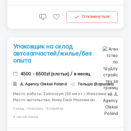
Откликнуться
Упаковщик на склад
автозапчастей/жилье/без
опыта
4500 - 6500zł (злотых) / в месяц
JL Agency Oleksii Poland
Польша (Варшава)
Место работы: Zakroczym (50 км от г.Warszawa)
Место жительства: Nowy Dwór Mazowiecki
Гарантированная ставка: 25,33 zł нетто в час Для
Склад - Упаковка - Конвейер
студентов: 31,40 zł нетто в час Премии до 1000 zł
8 часов назад
Обязанности: 1.Наклеивание штрих-кодов на
запчасти 2.Контроль качества 3.Комплектация
товара 4.Р...