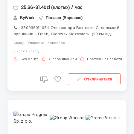
25.36-31.40zł (злотых) / час
ByWork
Польша (Варшава)
📞 +380936014054 Олександра Вакансія: Складський
працівник – Fresh, Grodzisk Mazowiecki (30 км від
Варшави) 📄 Офіційне працевлаштування — umowa
Склад - Упаковка - Конвейер
zlecenie (тільки медична страховка) 👫 Для жінок,
9 часов назад
чоловіків і пар з легальним статусом перебування 🗣️
Базове розуміння польської мови,...
Без опыта
С проживанием
Постоянная работа
Откликнуться