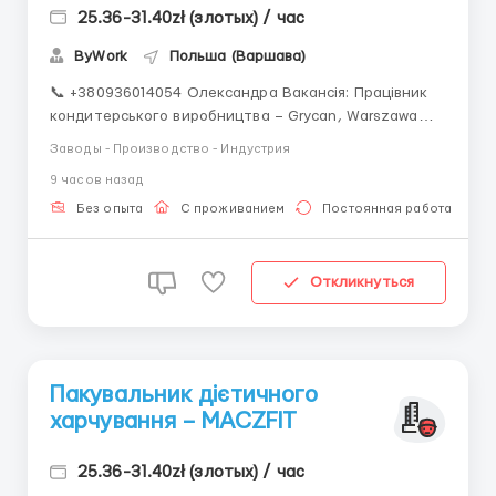
25.36-31.40zł (злотых) / час
ByWork
Польша (Варшава)
📞 +380936014054 Олександра Вакансія: Працівник
кондитерського виробництва – Grycan, Warszawa
(район Wawer) 📄 Офіційне працевлаштування —
Заводы - Производство - Индустрия
umowa zlecenie (тільки медична страховка) 🍨
9 часов назад
Виробництво морозива, тортів і тістечок за
традиційними рецептами 💰 Ставки (в нетто):&nb...
Без опыта
С проживанием
Постоянная работа
Откликнуться
Пакувальник дієтичного
харчування – MACZFIT
25.36-31.40zł (злотых) / час