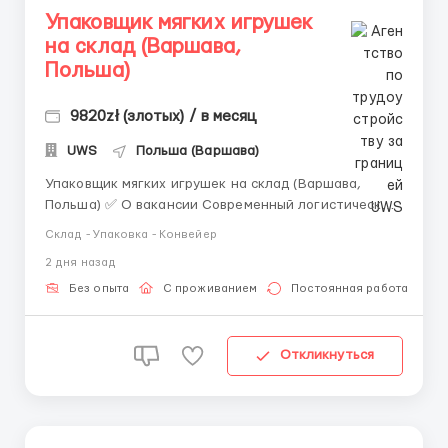
Упаковщик мягких игрушек
на склад (Варшава,
Польша)
9820zł (злотых) / в месяц
UWS
Польша (Варшава)
Упаковщик мягких игрушек на склад (Варшава,
Польша) ✅ О вакансии Современный логистический
центр по распределению детских товаров
Склад - Упаковка - Конвейер
приглашает мужчин, женщин и семейные пары на
2 дня назад
должность упаковщика мягких игрушек. ❗️ ВНИМАНИЕ
❗️: ЗАЯВКИ НА САЙТЕ НЕ РАССМАТРИВАЕМ.
Без опыта
С проживанием
Постоянная работа
ПИШИТЕ САМИ НАМ СРА...
Откликнуться