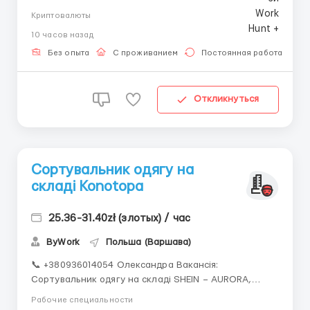
ЗНАННЯ МОВИ 📍 Місце роботи: Zdunowo 🚗 17 км від
Криптовалюты
Nowy Dwór Mazowiecki 🏭 Сучасне виробництво
10 часов назад
свіжих салатів для торгових мереж по всій Польщі.
Усього навчають на місці! 👥 Запрошуємо працівників
Без опыта
С проживанием
Постоянная работа
...
Откликнуться
Сортувальник одягу на
складі Konotopa
25.36-31.40zł (злотых) / час
ByWork
Польша (Варшава)
📞 +380936014054 Олександра Вакансія:
Сортувальник одягу на складі SHEIN – AURORA,
Konotopa (15 км від Варшави) 📄 Офіційне
Рабочие специальности
працевлаштування — umowa zlecenie (тільки