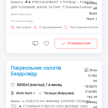
Вимоги: 🥩🔥 М’ЯСОКОМБІНАТ У ПОЛЬЩІ — РОБОТА
ДЛЯ ЧОЛОВІКІВ, ЖІНОК ТА ПАР! 📍 Sokołów Podlaski —
100 км від Варшави 💥 БАГАТО ГОДИН | ДЕННІ ЗМІНИ |
Криптовалюты
2 ГАРЯЧІ ОБІДИ БЕЗКОШТОВНО! 👨‍🔧👩‍🔧 Кого
10 часов назад
запрошуємо: • чоловіків • жінок • сімейні пари 🔪 ЩО...
Без опыта
С проживанием
Постоянная работа
Откликнуться
Пакувальник салатів
Бездосвіду
6500zł (злотых) / в месяц
Work Hunt +
Польша (Варшава)
Вимог 🥗 РОБОТА НА ФАБРИЦІ САЛАТІВ | ПОЛЬЩА
🇵🇱 🔥 СТАБІЛЬНА РОБОТА | БЕЗ ДОСВІДУ | БЕЗ