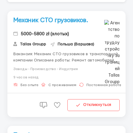
Механик СТО грузовиков.
5000-5800 zł (злотых)
Tallas Groupp
Польша (Варшава)
Вакансия: Механик СТО грузовиков в транспортной
компании Описание работы: Ремонт автомобилей
компании. Обслуживание грузовиков марок ДАФ,
Заводы - Производство - Индустрия
Скания, Рено, Мерседес. График работы:
9 часов назад
Понедельник — пятница с 8:00 до 17:00 Суббота с
8:00 до 14:00 Условия оплаты: Зарплата зависит от
Без опыта
С проживанием
Постоянная работа
н...
Откликнуться