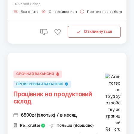
10 часов назад
медична страховка) 👕 Робота на складі одного з
найбільших онлайн-ритейлерів одягу та аксесуарів
Без опыта
С проживанием
Постоянная работа
💰 Ставки ...
Откликнуться
СРОЧНАЯ ВАКАНСИЯ
ПРОВЕРЕННАЯ ВАКАНСИЯ
Працівник на продуктовий
склад
6500zł (злотых) / в месяц
Re_cruiter
Польша (Варшава)