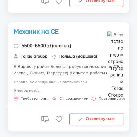
Откликнуться
Механик на СЕ
5500-6500 zł (злотых)
Tallas Groupp
Польша (Варшава)
В Варшаву район Беляны требуется механик на СЕ (
Ивеко , Скания, Мерседес) с опытом работы (
ремонтные работы , замена). График работы : в 1
Сервисное обслуживание автомобилей
смену с 6:00 до 14:00 ( 8 часов ) . Зарплата : 30
9 часов назад
злотых нетто .Есть возможность увеличение оплаты
, индивидуально обсуждается . Условия работы :
Требуется опыт
С проживанием
Постоянная работа
умов...
Откликнуться