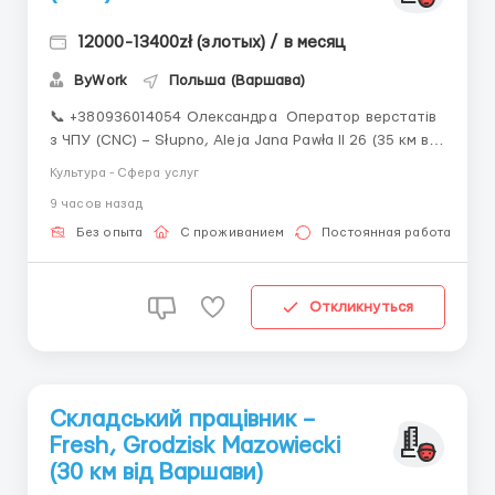
12000-13400zł (злотых) / в месяц
ByWork
Польша (Варшава)
📞 +380936014054 Олександра Оператор верстатів
з ЧПУ (CNC) – Słupno, Aleja Jana Pawła II 26 (35 км від
Варшави) 🛠️ Робота на сучасному
Культура - Сфера услуг
металообробному підприємстві з верстатами з
9 часов назад
числовим програмним керуванням 📄 Офіційне
працевлаштування — umowa zlecenie 💰 С...
Без опыта
С проживанием
Постоянная работа
Откликнуться
Складський працівник –
Fresh, Grodzisk Mazowiecki
(30 км від Варшави)