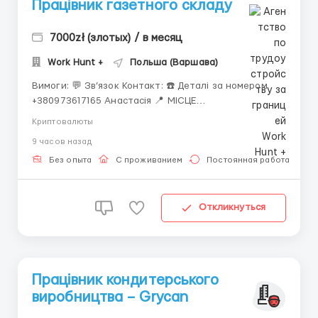
Працівник газетного складу
7000zł (злотых) / в месяц
Work Hunt +
Польша (Варшава)
Вимоги: 💬 Зв’язок Контакт: ☎️ Деталі за номером
+380973617165 Анастасія 📍 МІСЦЕ
РОБОТИ:Варшава, Жерань 📌 ВИМОГИ: Від 25 до 55
Криптовалюты
років Досвід вітається, але не обов'язковий
9 часов назад
Розмовна польська (рівень А кандидати: Чоловіки
(25-55 років) мова: розмовний рівень п...
Без опыта
С проживанием
Постоянная работа
Откликнуться
Працівник кондитерського
виробництва – Grycan