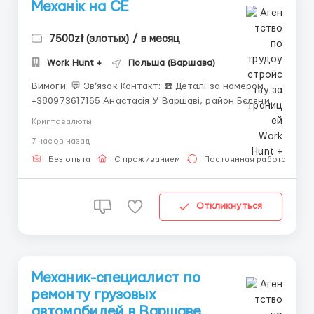
Механік на CE
7500zł (злотых) / в месяц
Work Hunt +
Польша (Варшава)
Вимоги: 💬 Зв’язок Контакт: ☎️ Деталі за номером
+380973617165 Анастасія У Варшаві, район Бєляни,
потрібен механік на CE (Iveco, Scania, Mercedes) з
Криптовалюты
досвідом роботи (ремонтні роботи, заміна). Графік
7 часов назад
роботи: на 1 зміну з 6:00 до 14:00 (8 годин).
Зарплата: 30 злотих нетто. Є можливі...
Без опыта
С проживанием
Постоянная работа
Откликнуться
Механик-специалист по
ремонту грузовых
автомобилей в Варшаве