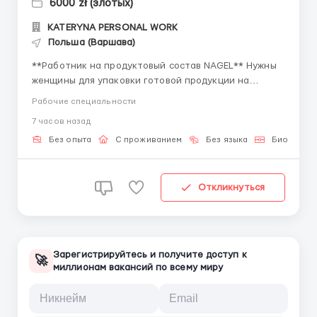
6000 zł (злотых)
KATERYNA PERSONAL WORK
Польша (Варшава)
**Работник на продуктовый состав NAGEL** Нужны
женщины для упаковки готовой продукции на
продуктовый состав (йогурты, масло и т.п.).
Рабочие специальности
**КОРОТКО ОБ ОСНОВНОМ** 💵 Заработная плата
7 часов назад
22,50- 31,10 зл/час нетто; 💰 от 6000 злотых нетто в
месяц; от 64 200 грн; от 1550$. 📈 Работа по 8-12
Без опыта
С проживанием
Без языка
Биометрич
часов в день; 📜...
Откликнуться
Зарегистрируйтесь и получите доступ к
🚀
миллионам вакансий по всему миру