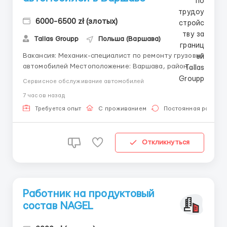
6000-6500 zł (злотых)
Tallas Groupp
Польша (Варшава)
Вакансия: Механик-специалист по ремонту грузовых
автомобилей Местоположение: Варшава, район
Беляны Мы приглашаем на работу механика с
Сервисное обслуживание автомобилей
опытом работы от 1 года для обслуживания и
7 часов назад
ремонта грузовых автомобилей на нашем
предприятии. Мы работаем с собственным
Требуется опыт
С проживанием
Постоянная работа
автопарком и СТО. Модели авто...
Откликнуться
Работник на продуктовый
состав NAGEL