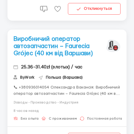
Откликнуться
Виробничий оператор
автозапчастин – Faurecia
Grójec (40 км від Варшави)
25.36-31.40zł (злотых) / час
ByWork
Польша (Варшава)
📞 +380936014054 Олександра Вакансія: Виробничий
оператор автозапчастин – Faurecia Grójec (40 км від
Варшави) 📄 Офіційне працевлаштування — umowa
Заводы - Производство - Индустрия
o pracę (тимчасова) 👫 Для фізично активних
8 часов назад
кандидатів, готових до позмінної роботи 🗣️ Робота в
команді, навчання на місці, д...
Без опыта
С проживанием
Постоянная работа