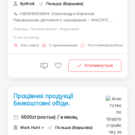
ByWork
Польша (Варшава)
📞 +380936014054 Олександра Вакансія:
Пакувальник дієтичного харчування – MACZFIT,
Łubna (25 км від Варшави, Мазовецьке воєводство)
Заводы - Производство - Индустрия
📄 Офіційне працевлаштування — umowa zlecenie
9 часов назад
(тільки медична страховка) 🥗 Робота на сучасному
виробництві здорового харчування 💰 Ставки (в...
Без опыта
С проживанием
Постоянная работа
Откликнуться
Працівник продукції
Безкоштовні обіди.
6500zł (злотых) / в месяц
Work Hunt +
Польша (Варшава)