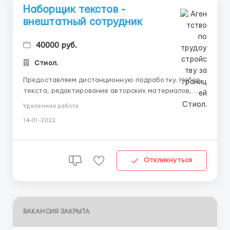
Наборщик текстов -
внештатный сотрудник
40000 руб.
Стиол.
Предоставляем дистанционную подработку. Набор
текста, редактирование авторских материалов,
обработка документов, сверка после внесения
Удаленная работа
правок. Умение работать на результат.
14-01-2022
Внимательность, ответственность,
целеустремленность. Наличие пк, программы Word,
отличное знание русского языка. Заработ...
Откликнуться
ВАКАНСИЯ ЗАКРЫТА