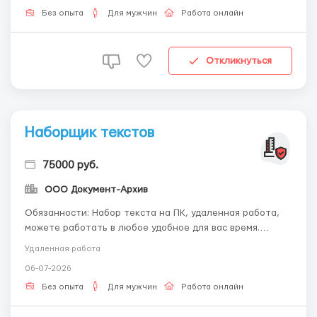
зарплата сдельная, можно работать удаленно или по
Без опыта
Для мужчин
Работа онлайн
совм...
Откликнуться
Наборщик текстов
75000 руб.
ООО Документ-Архив
Обязанности: Набор текста на ПК, удаленная работа,
можете работать в любое удобное для вас время.
Обучим, предоставим все необходимое. За
Удаленная работа
подробностями пишите на почту -
06-07-2026
workdoctext@gmail.com Требования: Внимательность,
аккуратность. Наличие ПК и доступа в интернет. Каких-
Без опыта
Для мужчин
Работа онлайн
то специальных ...