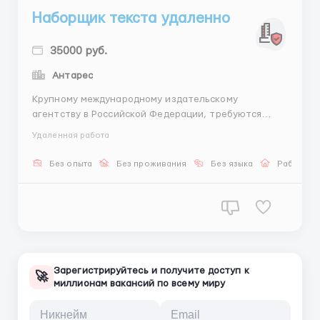
Наборщик текста удаленно
35000 руб.
Антарес
Крупному международному издательскому
агентству в Российской Федерации, требуются
Наборщики Текста в удаленном режиме. . . . . .
Удаленная работа
Требуемый опыт работы: Не требуется. Частичная
занятость, гибкий график Возможно временное, или
Без опыта
Без проживания
Без языка
Работа о
постоянное оформление по ТК РФ. Возможна
подработка: сменами по 4...
Зарегистрируйтесь и получите доступ к
🚀
миллионам вакансий по всему миру