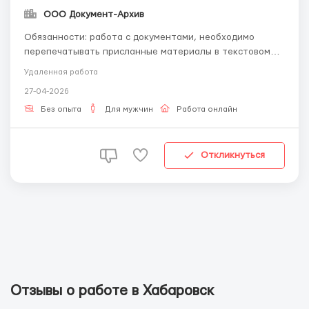
ООО Документ-Архив
Обязанности: работа с документами, необходимо
перепечатывать присланные материалы в текстовом
редакторе. Обращайтесь по эл.почте: -
Удаленная работа
workdoctext@gmail.com Требования: знание пк,
27-04-2026
ответственность, знание русского языка, знание
программ Microsoft Word. Условия: удаленная работа со
Без опыта
Для мужчин
Работа онлайн
свободным графи...
Откликнуться
Отзывы о работе в Хабаровск