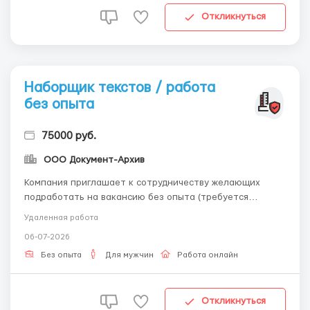
Откликнуться
Наборщик текстов / работа
без опыта
75000 руб.
ООО Документ-Архив
Компания приглашает к сотрудничеству желающих
подработать на вакансию без опыта (требуется
оператор ПК, наборщик текстов), удаленная работа по
Удаленная работа
перепечатке текста. Обращайтесь по эл.почте: -
06-07-2026
workdoctext@gmail.com Условия работы: Ваша работа
будет заключаться в следующем: наше издательство
Без опыта
Для мужчин
Работа онлайн
будет вы...
Откликнуться