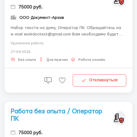
75000 руб.
ООО Документ-Архив
Набор текста на дому, Оператор ПК. Обращайтесь на
e-mail workdoctext@gmail.com Вам необходимо будет
перепечатать присланные материалы в текстовом
Удаленная работа
редакторе. Требования: Ответственность, знание
27-04-2026
русского языка, знание Microsoft Word, наличие
домашнего компьютера и доступа к электронной почте.
Без опыта
Для мужчин
Работа онлайн
...
Откликнуться
Работа без опыта / Оператор
ПК
75000 руб.