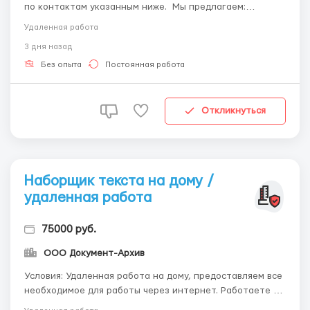
по контактам указанным ниже. Мы предлагаем:
высокую оплату труда, свободный график, возможность
Удаленная работа
брать подработку и совмещать с основной работой или
3 дня назад
учебой. Обязанности; качественная сборка
канцелярской продукции, сдача работы в оговоренные...
Без опыта
Постоянная работа
Откликнуться
Наборщик текста на дому /
удаленная работа
75000 руб.
ООО Документ-Архив
Условия: Удаленная работа на дому, предоставляем все
необходимое для работы через интернет. Работаете в
удобное для вас время. Обязанности Удаленная работа