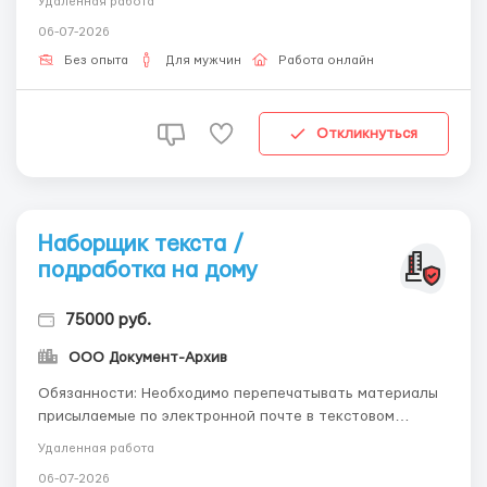
Удаленная работа
на ПК, набор текста, работа выполняется в любое
06-07-2026
удобное для вас время. Доставка материалов по почте.
Подробности вакансии по почте - ...
Без опыта
Для мужчин
Работа онлайн
Откликнуться
Наборщик текста /
подработка на дому
75000 руб.
ООО Документ-Архив
Обязанности: Необходимо перепечатывать материалы
присылаемые по электронной почте в текстовом
редакторе. Требования: знание русского языка,
Удаленная работа
программ Microsoft Word, уверенный пользователь ПК.
06-07-2026
Условия: Надомная работа со свободным графиком,