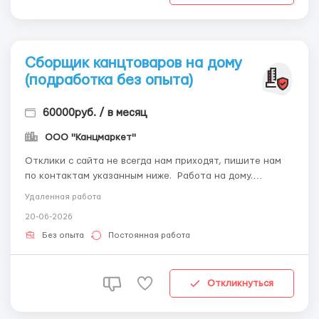
Сборщик канцтоваров на дому
(подработка без опыта)
60000руб. / в месяц
ООО "Канцмаркет"
Отклики с сайта не всегда нам приходят, пишите нам
по контактам указанным ниже. Работа на дому.
Требуются сборщики канцтоваров на дому. Опыт
Удаленная работа
работы не требуется. Работа выполняется у вас на
20-06-2026
дому. График работы свободный, совмещение с
основной работой. Работа подходит для всей семьи.
Без опыта
Постоянная работа
Для ...
Откликнуться