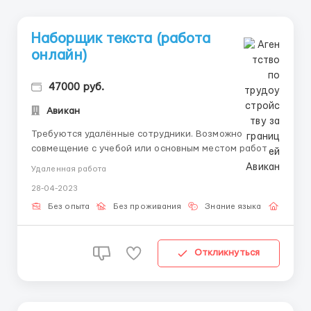
Наборщик текста (работа
онлайн)
47000 руб.
Авикан
Требуются удалённые сотрудники. Возможно
совмещение c учебой или основным местом работы.
• набор и корректировка текста, • обработка,
Удаленная работа
редактирование, сверка после правок. •
28-04-2023
усидчивость, грамотность, оперативность.
-своевременная оплата без задержек, рассмотрим
Без опыта
Без проживания
Знание языка
Работ
без опыта. ...
Откликнуться