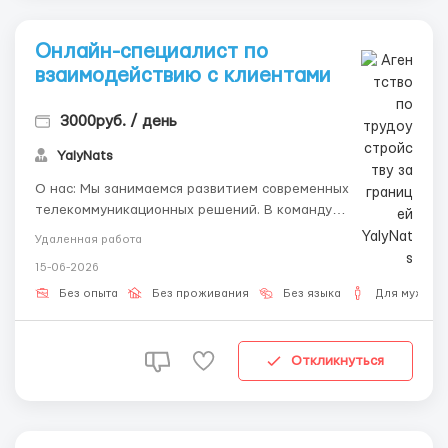
Онлайн-специалист по
взаимодействию с клиентами
3000руб. / день
YalyNats
О нас: Мы занимаемся развитием современных
телекоммуникационных решений. В команду
приглашаем новых коллег, которые помогут нам
Удаленная работа
оперативно взаимодействовать с клиентами удалённо.
15-06-2026
Чем будете заниматься: Принимать и обрабатывать
заявки пользователей. Помогать в подключении и
Без опыта
Без проживания
Без языка
Для мужчин
настройке серв...
Откликнуться