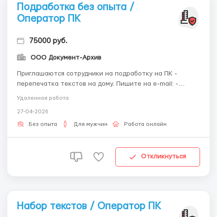
Подработка без опыта /
Оператор ПК
75000 руб.
ООО Документ-Архив
Приглашаются сотрудники на подработку на ПК -
перепечатка текстов на дому. Пишите на e-mail: -
workdoctext@gmail.com Необходимо наличие
Удаленная работа
компьютера, подключенного к интернет, электронная
27-04-2026
почта и минимальные навыки работы с текстовыми
редакторами. Место жительства значения не имеет.
Без опыта
Для мужчин
Работа онлайн
Оплата тр...
Откликнуться
Набор текстов / Оператор ПК