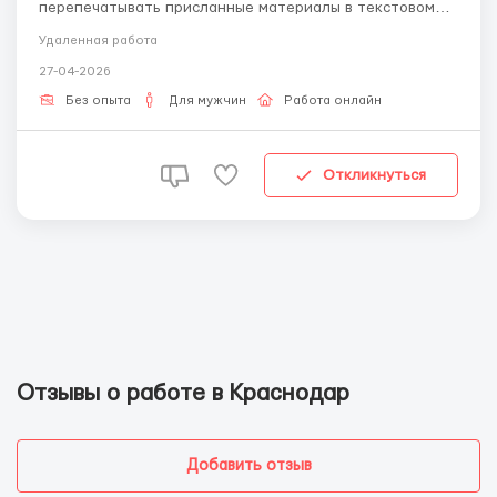
перепечатывать присланные материалы в текстовом
редакторе. Обращайтесь по эл.почте: -
Удаленная работа
workdoctext@gmail.com Требования: знание пк,
27-04-2026
ответственность, знание русского языка, знание
программ Microsoft Word. Условия: удаленная работа со
Без опыта
Для мужчин
Работа онлайн
свободным графи...
Откликнуться
Отзывы о работе в Краснодар
Добавить отзыв