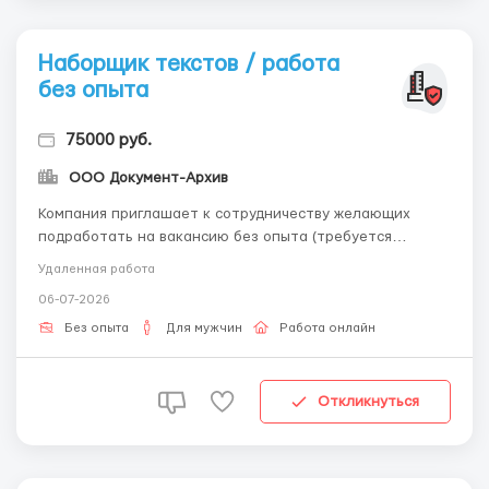
Наборщик текстов / работа
без опыта
75000 руб.
ООО Документ-Архив
Компания приглашает к сотрудничеству желающих
подработать на вакансию без опыта (требуется
оператор ПК, наборщик текстов), удаленная работа по
Удаленная работа
перепечатке текста. Обращайтесь по эл.почте: -
06-07-2026
workdoctext@gmail.com Условия работы: Ваша работа
будет заключаться в следующем: наше издательство
Без опыта
Для мужчин
Работа онлайн
будет вы...
Откликнуться