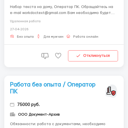
Набор текста на дому, Оператор ПК. Обращайтесь на
e-mail workdoctext@gmail.com Вам необходимо будет
перепечатать присланные материалы в текстовом
Удаленная работа
редакторе. Требования: Ответственность, знание
27-04-2026
русского языка, знание Microsoft Word, наличие
домашнего компьютера и доступа к электронной почте.
Без опыта
Для мужчин
Работа онлайн
...
Откликнуться
Работа без опыта / Оператор
ПК
75000 руб.
ООО Документ-Архив
Обязанности: работа с документами, необходимо