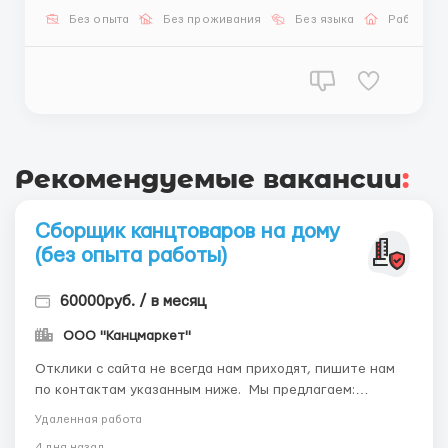
занятость, гибкий график Возможно временное, или
Без опыта
Без проживания
Без языка
Работа о
постоянное оформление по ТК РФ. Возможна
подработка: сменами по 4...
Рекомендуемые вакансии
:
Сборщик канцтоваров на дому
(без опыта работы)
60000руб. / в месяц
ООО "Канцмаркет"
Отклики с сайта не всегда нам приходят, пишите нам
по контактам указанным ниже. Мы предлагаем:
высокую оплату труда, свободный график, возможность
Удаленная работа
брать подработку и совмещать с основной работой или
4 дня назад