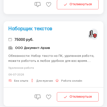
Откликнуться
Наборщик текстов
75000 руб.
ООО Документ-Архив
Обязанности: Набор текста на ПК, удаленная работа,
можете работать в любое удобное для вас время.
Обучим, предоставим все необходимое. За
Удаленная работа
подробностями пишите на почту -
06-07-2026
workdoctext@gmail.com Требования: Внимательность,
аккуратность. Наличие ПК и доступа в интернет. Каких-
Без опыта
Для мужчин
Работа онлайн
то специальных ...
Откликнуться