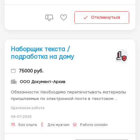
Откликнуться
Наборщик текста /
подработка на дому
75000 руб.
ООО Документ-Архив
Обязанности: Необходимо перепечатывать материалы
присылаемые по электронной почте в текстовом
редакторе. Требования: знание русского языка,
Удаленная работа
программ Microsoft Word, уверенный пользователь ПК.
06-07-2026
Условия: Надомная работа со свободным графиком,
зарплата сдельная, можно работать удаленно или по
Без опыта
Для мужчин
Работа онлайн
совм...