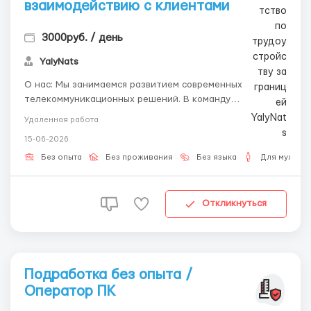
взаимодействию с клиентами
3000руб. / день
YalyNats
О нас: Мы занимаемся развитием современных
телекоммуникационных решений. В команду
приглашаем новых коллег, которые помогут нам
Удаленная работа
оперативно взаимодействовать с клиентами удалённо.
15-06-2026
Чем будете заниматься: Принимать и обрабатывать
заявки пользователей. Помогать в подключении и
Без опыта
Без проживания
Без языка
Для мужчин
настройке серв...
Откликнуться
Подработка без опыта /
Оператор ПК