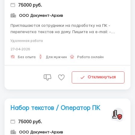
75000 руб.
ООО Документ-Архив
Приглашаются сотрудники на подработку на ПК -
перепечатка текстов на дому. Пишите на e-mail: -
workdoctext@gmail.com Необходимо наличие
Удаленная работа
компьютера, подключенного к интернет, электронная
27-04-2026
почта и минимальные навыки работы с текстовыми
редакторами. Место жительства значения не имеет.
Без опыта
Для мужчин
Работа онлайн
Оплата тр...
Откликнуться
Набор текстов / Оператор ПК
75000 руб.
ООО Документ-Архив