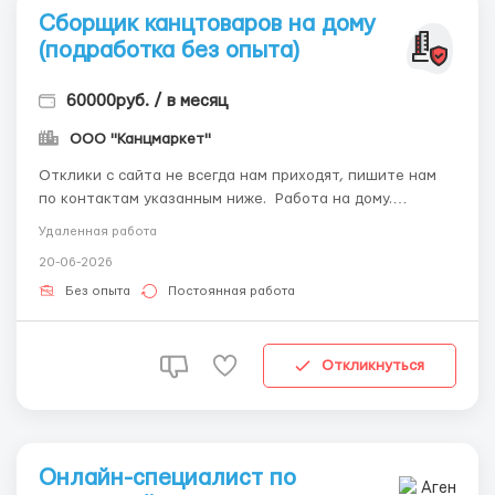
Сборщик канцтоваров на дому
(подработка без опыта)
60000руб. / в месяц
ООО "Канцмаркет"
Отклики с сайта не всегда нам приходят, пишите нам
по контактам указанным ниже. Работа на дому.
Требуются сборщики канцтоваров на дому. Опыт
Удаленная работа
работы не требуется. Работа выполняется у вас на
20-06-2026
дому. График работы свободный, совмещение с
основной работой. Работа подходит для всей семьи.
Без опыта
Постоянная работа
Для ...
Откликнуться
Онлайн-специалист по