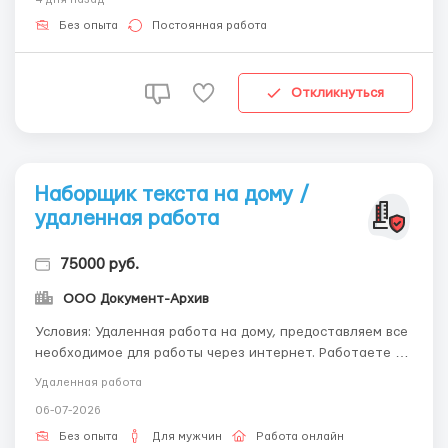
учебой. Обязанности; качественная сборка
канцелярской продукции, сдача работы в оговоренные...
Без опыта
Постоянная работа
Откликнуться
Наборщик текста на дому /
удаленная работа
75000 руб.
ООО Документ-Архив
Условия: Удаленная работа на дому, предоставляем все
необходимое для работы через интернет. Работаете в
удобное для вас время. Обязанности Удаленная работа
Удаленная работа
на ПК, набор текста, работа выполняется в любое
06-07-2026
удобное для вас время. Доставка материалов по почте.
Подробности вакансии по почте - ...
Без опыта
Для мужчин
Работа онлайн