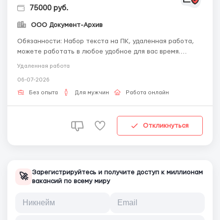
75000 руб.
ООО Документ-Архив
Обязанности: Набор текста на ПК, удаленная работа,
можете работать в любое удобное для вас время.
Обучим, предоставим все необходимое. За
Удаленная работа
подробностями пишите на почту -
06-07-2026
workdoctext@gmail.com Требования: Внимательность,
аккуратность. Наличие ПК и доступа в интернет. Каких-
Без опыта
Для мужчин
Работа онлайн
то специальных ...
Откликнуться
Зарегистрируйтесь и получите доступ к миллионам
🚀
вакансий по всему миру