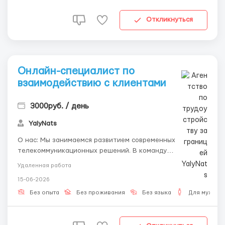
Откликнуться
Онлайн-специалист по
взаимодействию с клиентами
3000руб. / день
YalyNats
О нас: Мы занимаемся развитием современных
телекоммуникационных решений. В команду
приглашаем новых коллег, которые помогут нам
Удаленная работа
оперативно взаимодействовать с клиентами удалённо.
15-06-2026
Чем будете заниматься: Принимать и обрабатывать
заявки пользователей. Помогать в подключении и
Без опыта
Без проживания
Без языка
Для мужчин
настройке серв...