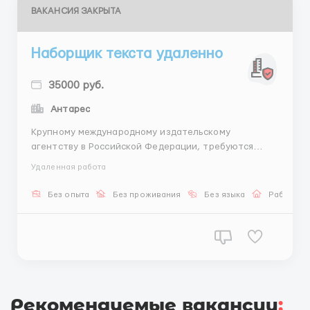
ВАКАНСИЯ ЗАКРЫТА
Наборщик текста удаленно
35000 руб.
Антарес
Крупному международному издательскому
агентству в Российской Федерации, требуются
Наборщики Текста в удаленном режиме. . . . . .
Удаленная работа
Требуемый опыт работы: Не требуется. Частичная
занятость, гибкий график Возможно временное, или
Без опыта
Без проживания
Без языка
Работа о
постоянное оформление по ТК РФ. Возможна
подработка: сменами по 4...
Рекомендуемые вакансии
: