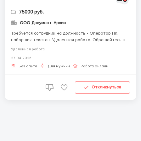
75000 руб.
ООО Документ-Архив
Требуется сотрудник на должность - Оператор ПК,
наборщик текстов. Удаленная работа. Обращайтесь по
эл.почте - workdoctext@gmail.com Обязанности:
Удаленная работа
Необходимо набирать текст, перепечатывать
27-04-2026
материалы в текстовом редакторе. Условия: Удаленная
работа, график свободный, зарплата сдельная.
Без опыта
Для мужчин
Работа онлайн
Требова...
Откликнуться