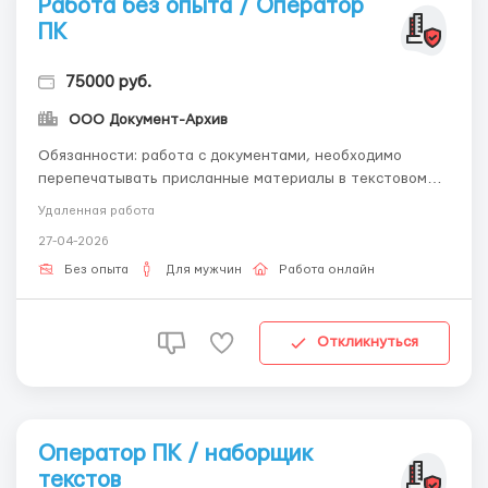
Работа без опыта / Оператор
ПК
75000 руб.
ООО Документ-Архив
Обязанности: работа с документами, необходимо
перепечатывать присланные материалы в текстовом
редакторе. Обращайтесь по эл.почте: -
Удаленная работа
workdoctext@gmail.com Требования: знание пк,
27-04-2026
ответственность, знание русского языка, знание
программ Microsoft Word. Условия: удаленная работа со
Без опыта
Для мужчин
Работа онлайн
свободным графи...
Откликнуться
Оператор ПК / наборщик
текстов