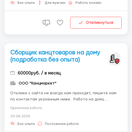
будет заключаться в следующем: наше издательство
Без опыта
Для мужчин
Работа онлайн
будет вы...
Откликнуться
Сборщик канцтоваров на дому
(подработка без опыта)
60000руб. / в месяц
ООО "Канцмаркет"
Отклики с сайта не всегда нам приходят, пишите нам
по контактам указанным ниже. Работа на дому.
Требуются сборщики канцтоваров на дому. Опыт
Удаленная работа
работы не требуется. Работа выполняется у вас на
20-06-2026
дому. График работы свободный, совмещение с
основной работой. Работа подходит для всей семьи.
Без опыта
Постоянная работа
Для ...