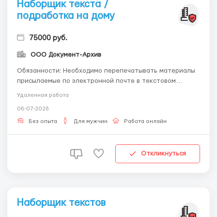
Наборщик текста /
подработка на дому
75000 руб.
ООО Документ-Архив
Обязанности: Необходимо перепечатывать материалы
присылаемые по электронной почте в текстовом
редакторе. Требования: знание русского языка,
Удаленная работа
программ Microsoft Word, уверенный пользователь ПК.
06-07-2026
Условия: Надомная работа со свободным графиком,
зарплата сдельная, можно работать удаленно или по
Без опыта
Для мужчин
Работа онлайн
совм...
Откликнуться
Наборщик текстов