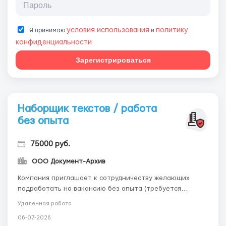
условия использования
политику
Я принимаю
и
конфиденциальности
Зарегистрироваться
Наборщик текстов / работа
без опыта
75000 руб.
ООО Документ-Архив
Компания приглашает к сотрудничеству желающих
подработать на вакансию без опыта (требуется
оператор ПК, наборщик текстов), удаленная работа по
Удаленная работа
перепечатке текста. Обращайтесь по эл.почте: -
06-07-2026
workdoctext@gmail.com Условия работы: Ваша работа