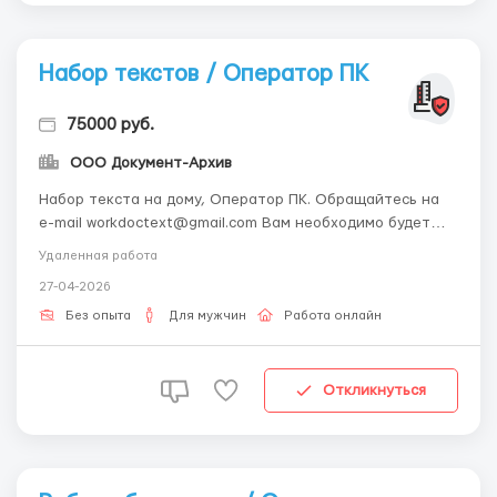
Набор текстов / Оператор ПК
75000 руб.
ООО Документ-Архив
Набор текста на дому, Оператор ПК. Обращайтесь на
e-mail workdoctext@gmail.com Вам необходимо будет
перепечатать присланные материалы в текстовом
Удаленная работа
редакторе. Требования: Ответственность, знание
27-04-2026
русского языка, знание Microsoft Word, наличие
домашнего компьютера и доступа к электронной почте.
Без опыта
Для мужчин
Работа онлайн
...
Откликнуться