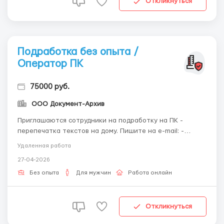
Откликнуться
Подработка без опыта /
Оператор ПК
75000 руб.
ООО Документ-Архив
Приглашаются сотрудники на подработку на ПК -
перепечатка текстов на дому. Пишите на e-mail: -
workdoctext@gmail.com Необходимо наличие
Удаленная работа
компьютера, подключенного к интернет, электронная
27-04-2026
почта и минимальные навыки работы с текстовыми
редакторами. Место жительства значения не имеет.
Без опыта
Для мужчин
Работа онлайн
Оплата тр...
Откликнуться