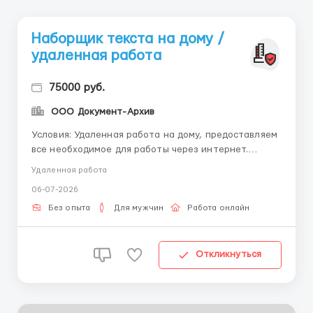
Наборщик текста на дому /
удаленная работа
75000 руб.
ООО Документ-Архив
Условия: Удаленная работа на дому, предоставляем
все необходимое для работы через интернет.
Работаете в удобное для вас время. Обязанности
Удаленная работа
Удаленная работа на ПК, набор текста, работа
06-07-2026
выполняется в любое удобное для вас время.
Доставка материалов по почте. Подробности
Без опыта
Для мужчин
Работа онлайн
вакансии по почте - ...
Откликнуться