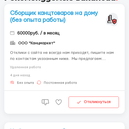
Сборщик канцтоваров на дому
(без опыта работы)
60000руб. / в месяц
ООО "Канцмаркет"
Отклики с сайта не всегда нам приходят, пишите нам
по контактам указанным ниже. Мы предлагаем:
высокую оплату труда, свободный график, возможность
Удаленная работа
брать подработку и совмещать с основной работой или
4 дня назад
учебой. Обязанности; качественная сборка
канцелярской продукции, сдача работы в оговоренные...
Без опыта
Постоянная работа
Откликнуться