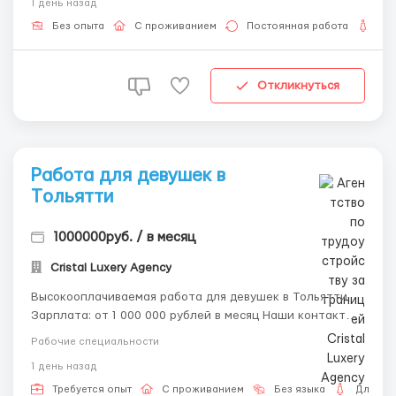
1 день назад
и жить на высшем уровне, то это предложение для вас!
Мы предлагаем не просто работу, а ...
Без опыта
С проживанием
Постоянная работа
Дл
Откликнуться
Работа для девушек в
Tольятти
1000000руб. / в месяц
Cristal Luxery Agency
Высокооплачиваемая работа для девушек в Тольятти
Зарплата: от 1 000 000 рублей в месяц Наши контакты:
Telegram: 8-992-208-99-99 @ALENACarat
Рабочие специальности
WhatsApp/SMS: 8-992-208-99-99 Пишите или звоните —
1 день назад
наш менеджер ответит на все ваши вопросы и развеет
ваши страхи и сомнения. Вы м...
Требуется опыт
С проживанием
Без языка
Для же