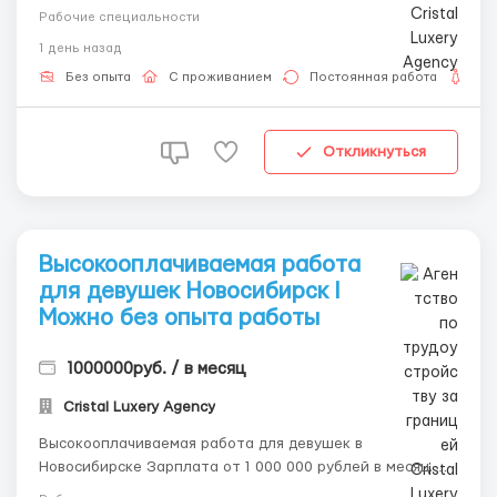
Наши контакты: • Telegram: @ALENACarat •
Рабочие специальности
WhatsApp/SMS: 8-992-208-99-99 Пишите или звоните,
1 день назад
наш менеджер ответит на все ваши вопросы и развеет
ваши страхи и сомнения. Обладаете приятн...
Без опыта
С проживанием
Постоянная работа
Дл
Откликнуться
Высокооплачиваемая работа
для девушек Новосибирcк l
Можно без опыта работы
1000000руб. / в месяц
Cristal Luxery Agency
Высокооплачиваемая работа для девушек в
Новосибирске Зарплата от 1 000 000 рублей в месяц.
Наши контакты: • Telegram: @ALENACarat •