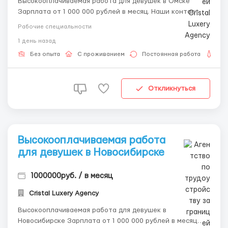
Высокооплачиваемая работа для девушек в Омске
Зарплата от 1 000 000 рублей в месяц. Наши контакты: •
Telegram: @ALENACarat • WhatsApp/SMS: 8-992-208-99-
Рабочие специальности
99 Пишите или звоните, наш менеджер ответит на все
1 день назад
ваши вопросы и развеет сомнения. Девушки,
приглашаем на работу иногор...
Без опыта
С проживанием
Постоянная работа
Дл
Откликнуться
Высокооплачиваемая работа
для девушек в Новосибирcке
1000000руб. / в месяц
Cristal Luxery Agency
Высокооплачиваемая работа для девушек в
Новосибирске Зарплата от 1 000 000 рублей в месяц