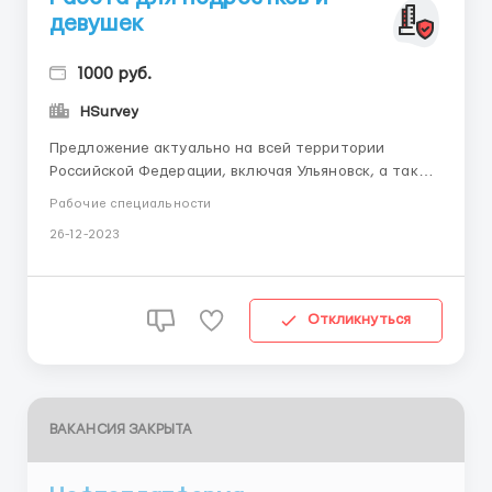
девушек
1000 руб.
HSurvey
Предложение актуально на всей территории
Российской Федерации, включая Ульяновск, а также
в ряде других стран. Для лучшей читабельности
Рабочие специальности
текста советуем ознакомиться с вакансией на
26-12-2023
сайте размещения – в шапке вакансии.
Международная маркетинговая компания по
исследования рынка спроса на товары и...
Откликнуться
ВАКАНСИЯ ЗАКРЫТА