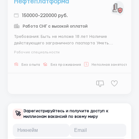
Нефтеплатформа
150000-220000 руб.
Работа СНГ c высокой оплатой
Требования: Быть не моложе 18 лет Наличие
действующего заграничного паспорта Уметь
поднимать 50 фунтов несколько раз в течение дня
Рабочие специальности
Быть готовым работать от 12 до 14 часов в день,
семь дней в неделю Быть пригодным по состоянию
Без опыта
Без проживания
Неполная занятость
здоровья для управления тяжелой т...
Зарегистрируйтесь и получите доступ к
🚀
миллионам вакансий по всему миру