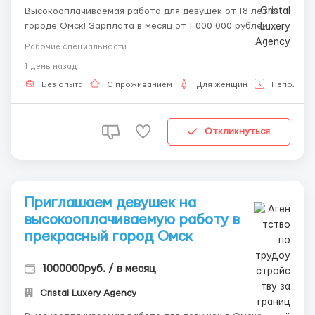
Высокооплачиваемая работа для девушек от 18 лет в
городе Омск! Зарплата в месяц от 1 000 000 рублей. 📲
💌 Наши контакты Telegram, WhatsApp sms 8-992-208-
Рабочие специальности
99-99, 🥰 @ALENACarat. 📲💌 Пишите или звоните наш
1 день назад
менеджер ответит тебе на все интересующие тебя
вопросы 24/7 и развеет твои страхи и сомнения! О...
Без опыта
С проживанием
Для женщин
Неполная 
Откликнуться
Приглашаем девушек на
высокооплачиваемую работу в
прекрасный город Омcк
1000000руб. / в месяц
Cristal Luxery Agency