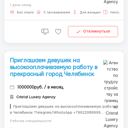
992-208-99-99, 🥰 @ALENACarat. 📲💌 Пишите или
1 день назад
звоните наш менеджер ответит тебе на все
интересующие тебя вопросы 24/7 и развеет твои
Без опыта
С проживанием
Для женщин
Неполная 
страхи и сомнени...
Откликнуться
Приглашаем девушек на
высокооплачиваемую работу в
прекрасный город Челябинcк
1000000руб. / в месяц
Cristal Luxery Agency
▎Приглашаем девушек на высокооплачиваемую работу
в Челябинск !Telegram/WhatsApp +79922089999
Зарплата: от 1 000 000 рублей в месяц. Если вы хотите
Рабочие специальности
обеспечить своё будущее, ни в чём себе не отказывать