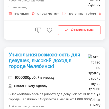
Рабочие специальности
WhatsApp/SMS: 8-992-208-99-99 Пишите или звоните,
1 день назад
наш менеджер ответит на все ваши вопросы и развеет
ваши страхи и сомнения. Вы можете зараб...
Без опыта
С проживанием
Постоянная работа
Дл
Откликнуться
Уникальная возможность для
девушек, высокий доход в
городе Чeлябинcк!
1000000руб. / в месяц
Cristal Luxery Agency
Высокооплачиваемая работа для девушек от 18 лет в
городе Челябинск ! Зарплата в месяц от 1 000 000
рублей. 📲💌 Наши контакты Telegram, WhatsApp sms 8-
Рабочие специальности