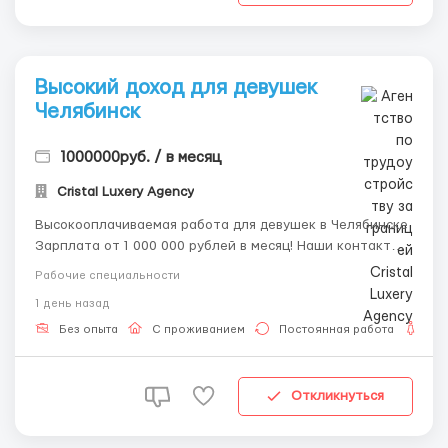
Высокий доход для девушек
Челябинcк
1000000руб. / в месяц
Cristal Luxery Agency
Высокооплачиваемая работа для девушек в Челябинске
Зарплата от 1 000 000 рублей в месяц! Наши контакты:
Telegram: @ALENACarat WhatsApp/SMS: 8-992-208-99-
Рабочие специальности
99 Пишите или звоните — наш менеджер ответит на все
1 день назад
ваши вопросы и развеет сомнения! Приглашаем к
сотрудничеству девушек от...
Без опыта
С проживанием
Постоянная работа
Дл
Откликнуться