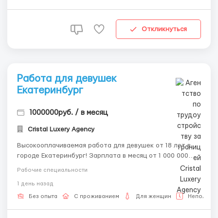
Откликнуться
Работа для девушек
Eкaтepинбypг
1000000руб. / в месяц
Cristal Luxery Agency
Высокооплачиваемая работа для девушек от 18 лет в
городе Екатеринбург! Зарплата в месяц от 1 000 000
рублей. 📲💌 Наши контакты Telegram, WhatsApp sms 8-
Рабочие специальности
992-208-99-99, 🥰 @ALENACarat. 📲💌 Пишите или
1 день назад
звоните наш менеджер ответит тебе на все
интересующие тебя вопросы 24/7 и развеет твои
Без опыта
С проживанием
Для женщин
Неполная 
страхи и сомне...