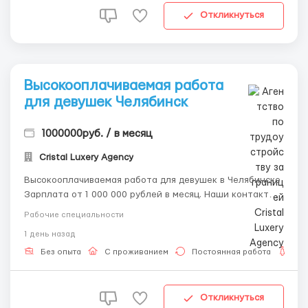
Откликнуться
Высокооплачиваемая работа
для девушек Челябинcк
1000000руб. / в месяц
Cristal Luxery Agency
Высокооплачиваемая работа для девушек в Челябинске
Зарплата от 1 000 000 рублей в месяц. Наши контакты:
Telegram: @ALENACarat WhatsApp/SMS: 8-992-208-99-
Рабочие специальности
99 Пишите или звоните, наш менеджер ответит на все
1 день назад
ваши вопросы и развеет страхи и сомнения.
Приглашаем к сотрудничеству девушек ...
Без опыта
С проживанием
Постоянная работа
Дл
Откликнуться