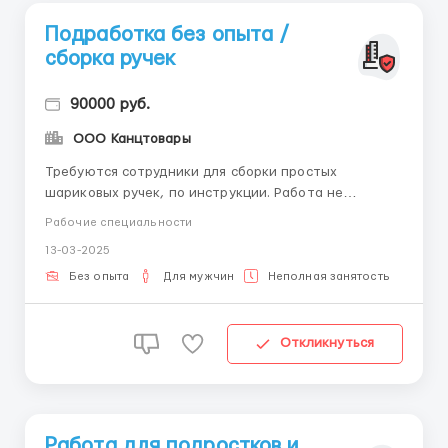
Подработка без опыта /
сборка ручек
90000 руб.
ООО Канцтовары
Требуются сотрудники для сборки простых
шариковых ручек, по инструкции. Работа не
сложная, Вам все объяснят. Зарплата по сделке,
Рабочие специальности
чем больше объем выполненной работы, тем выше
13-03-2025
Ваша заработная плата. Считаем, что это
приемлемо в наши дни, в условиях рыночной
Без опыта
Для мужчин
Неполная занятость
экономики. Минимальный Заработок от 24...
Откликнуться
Работа для подростков и