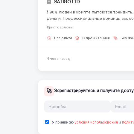
SATIGO LTD
❗ 90% людей в крипте пытаются трейдить. И именно поэтому большинство из них теряе
деньги. Профессиональные команды зарабатывают не на угадывании графиков, а на: — связках
— биржевых инструментах — рыночных дисбалансах Мы работаем именно в этом направлении.
Криптовалюты
Исп...
Без опыта
С проживанием
Без яз
4 часа назад
🚀
Зарегистрируйтесь и получите досту
Я принимаю
условия использования
и
полит