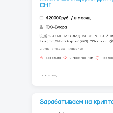
СНГ
420000руб. / в месяц
FDS-Evropa
🇨🇭РАБОЧИЕ НА СКЛАД ЧАСОВ ROLEX 📍Швейцария, Цюрих 🧰Андрей Николаевич 📲
Telegram/WhatsApp: +7 (993) 733-95-23 🌍 Работа для граждан России и СНГ: Таджикистан,
Узбекистан, Казахстан, Беларусь, Молдова, Г
Склад - Упаковка - Конвейер
&mdash...
Без опыта
С проживанием
Постоя
1 час назад
Зарабатываем на крипте