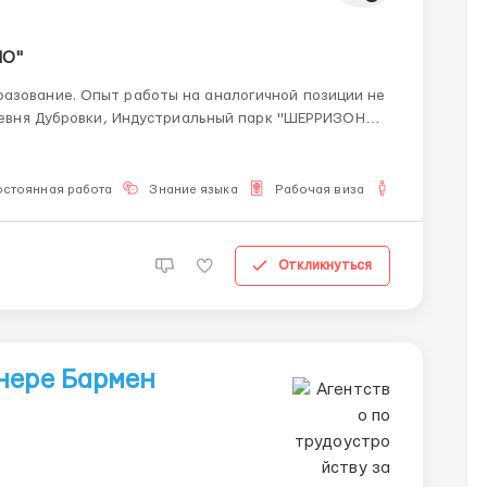
НО"
разование. Опыт работы на аналогичной позиции не
НОРД", строение 1 - есть корпоративный транспорт - Бесплатное горячее питан...
остоянная работа
Знание языка
Рабочая виза
Для мужчин
Откликнуться
нере Бармен