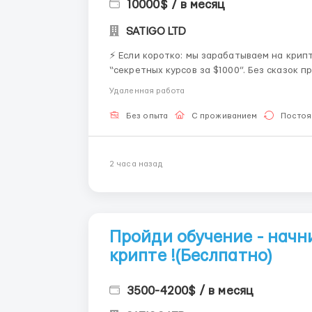
10000$ / в месяц
SATIGO LTD
⚡ Если коротко: мы зарабатываем на крипте. И берём лю
“секретных курсов за $1000”. Без сказок про миллион за неделю. Просто объясню как есть. 👇
Удаленная работа
Без опыта
С проживанием
Постоя
2 часа назад
Пройди обучение - начн
крипте !(Беслпатно)
3500-4200$ / в месяц