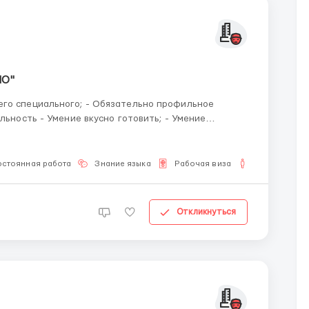
НО"
льность - Умение вкусно готовить; - Умение
"слышать" и "слушать"; - Рассматриваем кандидатов РФ, Казахстан, Киргизия, Узбекистан. ...
остоянная работа
Знание языка
Рабочая виза
Для мужчин
Откликнуться