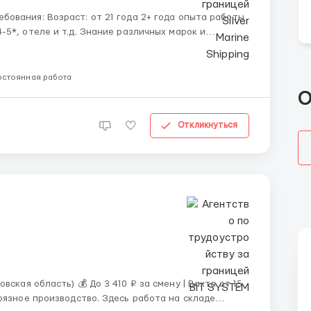
5*, отеле и т.д. Знание различных марок и
совых аппаратов и/или связанных с ними
т...
остоянная работа
О
Откликнуться
0 ₽ за смену | Вахта от 15