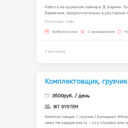
Работа на круизном лайнере 🚢 Бармен Требования: Возраст: от 21 года 2+ года опыта работы
барменом, предпочтительно в ресторане 4-
качества ликеров, пива и вин. Знание кас
Рестораны - кафе
компьютерных систем (keeper). Знания о ме
Требуется опыт
С проживанием
П
3 дня назад
Комплектовщик, грузчик
3500руб. / день
BIT SYSTEM
Комплектовщик / грузчик | Балашиха (Московская область) 💰 До 3 41
смен Не каждая вахта — это стройка или грязное производство. Здесь работа на складе