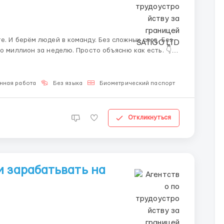
дей в команду. Без сложных слов. Без
Мы работаем с крупнейшими криптовалютными биржами мира: • Binance •...
нная работа
Без языка
Биометрический паспорт
Откликнуться
и зарабатьвать на