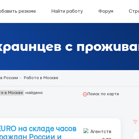
обавить резюме
Найти работу
Форум
Стр
краинцев с прожива
в России
Работа в Москве
та в Москве
найдено
Поиск по карте
EURO на складе часов
граждан России и