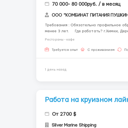
70 000- 80 000руб. / в месяц
ООО "КОМБИНАТ ПИТАНИЯ ПУШКИ
Требования : Обязательно профильное об
менее 3 лет. Где работать? г.Химки, Деревня Дубровки, Индустриальный парк "ШЕРРИЗОН
Рестораны - кафе
Требуется опыт
С проживанием
П
1 день назад
Работа на круизном лай
От 2700 $
Silver Marine Shipping