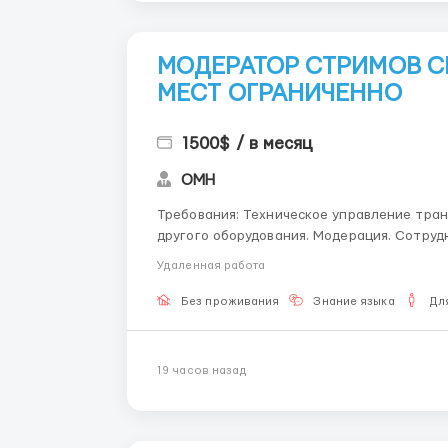
МОДЕРАТОР СТРИМОВ СР
МЕСТ ОГРАНИЧЕННО
1500$ / в месяц
OMH
Требования: Техническое управление трансляциями, включая настройку камер, микрофонов и
другого оборудования. Модерация. Сотрудничество с командами (PR, продюсеры, наставники)
для обеспечения качественного контента. Где работать? Наличие хорошего ПК. Умени
Удаленная работа
работать в к...
Без проживания
Знание языка
Дл
19 часов назад