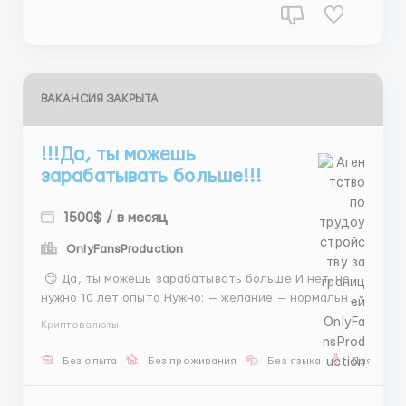
ВАКАНСИЯ ЗАКРЫТА
!!!Да, ты можешь
зарабатывать больше!!!
1500$ / в месяц
OnlyFansProduction
😏 Да, ты можешь зарабатывать больше И нет, не
нужно 10 лет опыта Нужно: — желание — нормальная
коммуникация — немного дерзости 😎 💰 1500$+ 🔥
Криптовалюты
ставка + бонусы Пиши уже, не откладывай 😄 📩
@DarinaAHR ...
Без опыта
Без проживания
Без языка
Для мужч