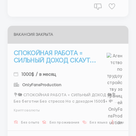
ВАКАНСИЯ ЗАКРЫТА
СПОКОЙНАЯ РАБОТА =
СИЛЬНЫЙ ДОХОД СКАУТ...
1000$ / в месяц
OnlyFansProduction
💐🐘 СПОКОЙНАЯ РАБОТА = СИЛЬНЫЙ ДОХОД 🐘💐
Без беготни Без стресса Но с доходом 1500$+ 💸 🌸
Всё по скрипту 🌸 Поддержка 🌸 Понятная система
Криптовалюты
📅 5/2 + 2 субботы 💰 400–800$ + бонусы 💖 📲
@Stas_WR10 💐 Работаешь спокойно —
Без опыта
Без проживания
Без языка
Для женщ
зарабатываешь красиво ...