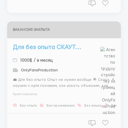
ВАКАНСИЯ ЗАКРЫТА
Для без опыта СКАУТ...
1000$ / в месяц
OnlyFansProduction
💼 Для без опыта Опыт не нужен вообще 🌟 Скаут 📌
научим с нуля покажем, как искать объясним, как
общаться дадим понятный процесс 💵 400–800$
Криптовалюты
фикс 1500$+ доход бонусы 🕒 5/2 + 2 субботы 👉
важно только желание остальное дадим 📲
Без опыта
Без проживания
Без языка
Для женщ
@Stas_WR10 ...