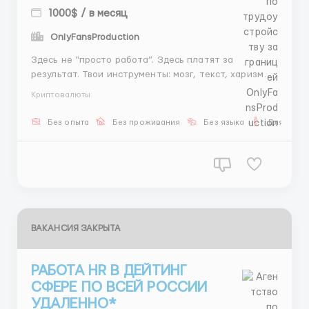
1000$ / в месяц
OnlyFansProduction
Здесь не “просто работа”. Здесь платят за
результат. Твои инструменты: мозг, текст, харизма.
💬 Общение 📅 Организация 👩 Подбор 💰 от 600$ +
Криптовалюты
% 📚 Научим Готов(а) делать деньги? 👉
@AmaliaSiHR ...
Без опыта
Без проживания
Без языка
Для мужч
ВАКАНСИЯ ЗАКРЫТА
РАБОТА HR В ДЕЙТИНГ
СФЕРЕ ПО ВСЕЙ РОССИИ
УДАЛЕННО*