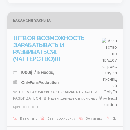
ВАКАНСИЯ ЗАКРЫТА
!!!ТВОЯ ВОЗМОЖНОСТЬ
ЗАРАБАТЫВАТЬ И
РАЗВИВАТЬСЯ!
(ЧАТТЕРСТВО)!!!
1000$ / в месяц
OnlyFansProduction
🚨 ТВОЯ ВОЗМОЖНОСТЬ ЗАРАБАТЫВАТЬ И
РАЗВИВАТЬСЯ! 🚨 Ищем девушек в команду 💗 — Без
опыта можно — Главное — желание 💼 Полный день
Криптовалюты
💼 7–8 часов 💰 400 $ + % 💰 От 1 500 $ 📲 @AnnaBiHR
...
Без опыта
Без проживания
Без языка
Для мужч