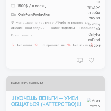
1500$ / в месяц
OnlyFansProduction
💬 Менеджер по кастингу 📍Работа полностью
онлайн Твои задачи: — Поиск моделей — Просмотр
фото — Общение 💰 Доход от 1500$ 🗓️ 5/2 (11:00–
Криптовалюты
21:00, Грузия 🇬🇪) 📚 Обучение 💻 Всё необходимое
предоставляем 📩 Пиши для подробностей в наш
Без опыта
Без проживания
Без языка
Для женщ
тг @hr_k91 ...
ВАКАНСИЯ ЗАКРЫТА
!!!ХОЧЕШЬ ДЕНЬГИ — УМЕЙ
ОБЩАТЬСЯ (ЧАТТЕРСТВО)!!!