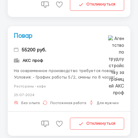
Откликнуться
Повар
55200 руб.
АКС проф
На современное производство требуется повар!
Условия: - График работы 5/2, смены по 8 часов! -
БЕСПЛАТНОЕ ПИТАНИЕ - Заработная плата
Рестораны - кафе
ЕЖЕНЕДЕЛЬНО или 2 раза в месяц - Зарплата на
25-07-2024
карту любого банка или наличными -
Рассматриваем даже с минимальным опытом
Без опыта
Постоянная работа
Для мужчин
работы! - Официальное труд...
Откликнуться