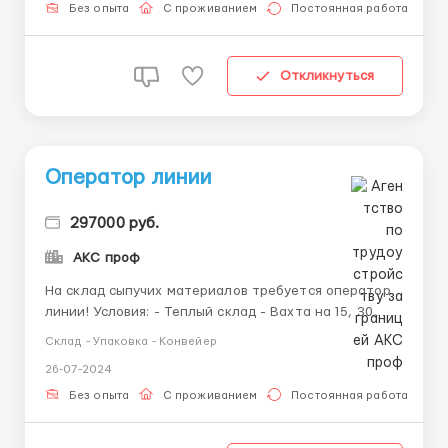
Официальное трудоустройство или по договору -
Без опыта
С проживанием
Постоянная работа
Ра...
Откликнуться
Оператор линии
297000 руб.
АКС проф
На склад сыпучих материалов требуется оператор
линии! Условия: - Теплый склад - Вахта на 15, 30, 45
или 90 смен - Бесплатное проживание! -
Склад - Упаковка - Конвейер
Компенсация за билеты - Трудоустройство и
26-07-2024
заселение в день приезда! - Официальное
трудоустройство или по договору - Смены по 11
Без опыта
С проживанием
Постоянная работа
часов - Спец. одежду п...