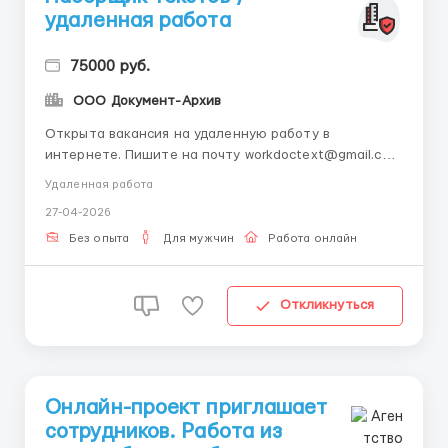
удаленная работа
75000 руб.
ООО Документ-Архив
Открыта вакансия на удаленную работу в
интернете. Пишите на почту workdoctext@gmail.com
Место жительства значения не имеет. Оплата труда
Удаленная работа
сдельная. График свободный. Ваша задача:
27-04-2026
надомная перепечатка, набор текста с графических
файлов jpeg в формат doc. Требования:
Без опыта
Для мужчин
Работа онлайн
грамотность, знание русско...
Откликнуться
Онлайн-проект приглашает
сотрудников. Работа из