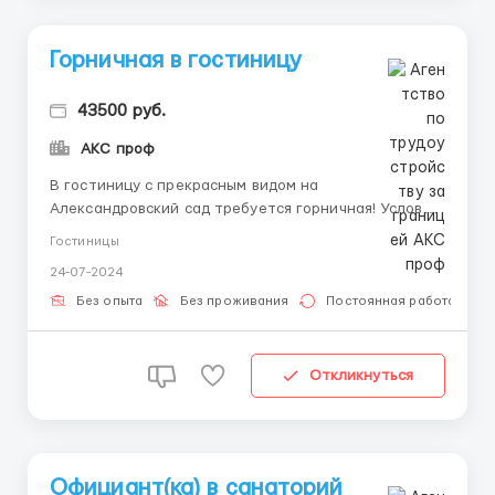
Горничная в гостиницу
43500 руб.
АКС проф
В гостиницу с прекрасным видом на
Александровский сад требуется горничная! Условия:
- Сменный график 2/2 - Бесплатное питание! -
Гостиницы
Выдаем униформу и инвентарь для работы -
24-07-2024
Трудоуствойство официально или по договору -
Заработная плата ЕЖЕНЕДЕЛЬНО или 2 раза в месяц
Без опыта
Без проживания
Постоянная работа
- Все выплаты б...
Откликнуться
Официант(ка) в санаторий