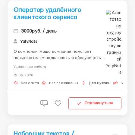
Оператор удалённого
клиентского сервиса
3000руб. / день
YalyNats
О компании: Наша компания помогает
пользователям подключать и обслуживать
различные онлайн-сервисы по всей России. Мы
Удаленная работа
растём и ищем сотрудников для удалённой работы в
15-06-2026
команде единомышленников. Обязанности: Приём и
обработка онлайн-заявок. Консультация клиентов
Без опыта
Без проживания
Для мужчин
Бесплат
по общим вопросам. Ведени...
Откликнуться
Наборщик текстов /