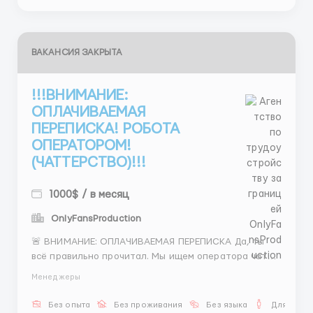
ВАКАНСИЯ ЗАКРЫТА
!!!ВНИМАНИЕ:
ОПЛАЧИВАЕМАЯ
ПЕРЕПИСКА! РОБОТА
ОПЕРАТОРОМ!
(ЧАТТЕРСТВО)!!!
1000$ / в месяц
OnlyFansProduction
🚨 ВНИМАНИЕ: ОПЛАЧИВАЕМАЯ ПЕРЕПИСКА Да, ты
всё правильно прочитал. Мы ищем оператора чата.
Твои задачи: 💬 Общаться с клиентами 📅 Помогать
Менеджеры
организовывать встречи 👩 Подбирать моделей Что
по условиям: 💵 от 600$ 💰 процент сверху 📚 обучим
Без опыта
Без проживания
Без языка
Для мужч