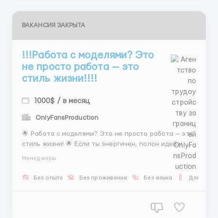
ВАКАНСИЯ ЗАКРЫТА
!!!Работа с моделями? Это
не просто работа — это
стиль жизни!!!!
1000$ / в месяц
OnlyFansProduction
🌟 Работа с моделями? Это не просто работа — это
стиль жизни! 🌟 Если ты энергичен, полон идей и
готов к нестандартным решениям — мы тебя ждем!
Менеджеры
Агент или рекрутер с опытом или без — ты
подходишь! 🚀 Наши условия: 🌸 Полный рабочий
Без опыта
Без проживания
Без языка
Для мужч
день, а не «что-то между» 🌸 График:...