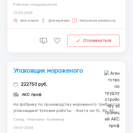
работы. Оплата вашей работы является сдельной в
Рабочие специальности
зависимости от собранного количества готовых
13-03-2025
изделий. Обязанности: От Вас: Сборка и фасовка
канцелярских товаров на дому, качественная сборка
Без опыта
Для мужчин
Неполная занятость
изделий, выполне...
Откликнуться
Упаковщик мороженого
222750 руб.
АКС проф
На фабрику по производству мороженого требуются
упаковщики! Условия работы: - Вахта на 15, 30, 45
или 90 смен! - Бесплатное проживание - Бесплатное
Склад - Упаковка - Конвейер
питание - Компенсация за билеты -
29-07-2024
Трудоустройство и заселение в день приезда! -