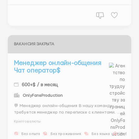
Если твоя клавиатура пережила тысячи переписок...
ВАКАНСИЯ ЗАКРЫТА
Менеджер онлайн-общения
Чат оператор$
600+$ / в месяц
OnlyFansProduction
💬 Менеджер онлайн-общения В нашу команду
требуется менеджер по переписке с клиентами. 📌
Основные задачи: 💬 поддержание диалога 👩
Криптовалюты
помощь клиентам в выборе моделей 📅 организация
встречи 💵 обсуждение условий 💰 Доход: 💵 от 600$
Без опыта
Без проживания
Без языка
Работа о
и выше ✨ Преимущества: 🏠 удалённая работа 📚