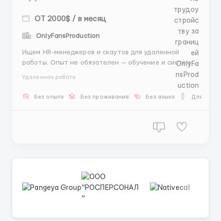
ОТ 2000$ / в месяц
OnlyFansProduction
Ищем HR-менеджеров и скаутов для удаленной
работы. Опыт не обязателен — обучение и система
уже готовы. 📌 Задача: Подбор операторов и
Удаленная работа
скаутов. 💰 Оплата: • 20 сотрудников — 1000$ • 15–19
— 600$ • меньше 15 — 400$ 🎁 Бонусы: +50$ за
Без опыта
Без проживания
Без языка
Для мужч
каждого с...