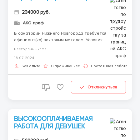
234000 руб.
АКС проф
В санаторий Нижнего Новгорода требуется
официант(ка) вахтовым методом. Условия:
Трудоустройство и заселение в день приезда
Рестораны - кафе
Бесплатное проживание на территории курорта
18-07-2024
Бесплатное 4-х разовое питание Компенсация за
проезд Каждую неделю авансы от 2500р.до 5000р.
Без опыта
С проживанием
Постоянная работа
Вахта 15, 30, 45, 60 ...
Откликнуться
ВЫСОКООПЛАЧИВАЕМАЯ
РАБОТА ДЛЯ ДЕВУШЕК