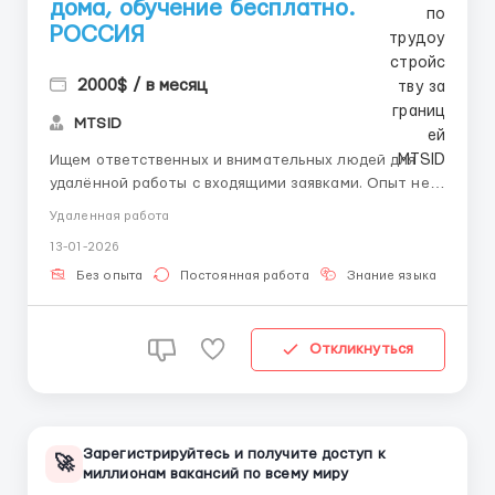
дома, обучение бесплатно.
РОССИЯ
2000$ / в месяц
MTSID
Ищем ответственных и внимательных людей для
удалённой работы с входящими заявками. Опыт не
требуется — всё обучение проходит онлайн, есть
Удаленная работа
поддержка наставника. Ваша задача — вести
13-01-2026
переписку, проверять данные и оформлять заявки
по готовым инструкциям. Никаких звонков, поиска
Без опыта
Постоянная работа
Знание языка
Дл
клиентов...
Откликнуться
Зарегистрируйтесь и получите доступ к
🚀
миллионам вакансий по всему миру