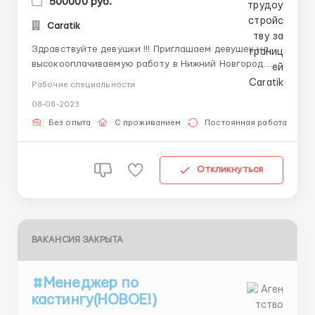
500000 руб.
Caratik
Здравствуйте девушки !!! Приглашаем девушек на
высокооплачиваемую работу в Нижний Новгород
если вас интересует пишите или звоните все
Рабочие специальности
подробно расскажу Telegram WhatsApp SMS 8-952-
08-08-2023
675-75-75 Требования: Возраст 18+ Симпатичные
внешние данные Уверенность в с...
Без опыта
С проживанием
Постоянная работа
Откликнуться
ВАКАНСИЯ ЗАКРЫТА
#Менеджер по
кастингу(НОВОЕ!)