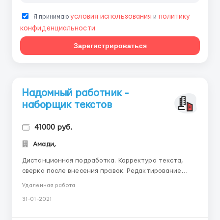
условия использования
политику
Я принимаю
и
конфиденциальности
Зарегистрироваться
Надомный работник -
наборщик текстов
41000 руб.
Амади,
Дистанционная подработка. Корректура текста,
сверка после внесения правок. Редактирование
авторских материалов. Набор информации с
Удаленная работа
предоставленных графических файлов, без
31-01-2021
дополнительного редактирования.Вышлите свои
данные на e-mail: - b.elwistinfo@gmail.com ...