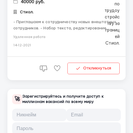
40000 руб.
Стиол.
- Приглашаем к сотрудничеству новых внештатных
сотрудников. - Набор текста, редактирование
авторских материалов, обработка документов,
Удаленная работа
сверка после внесения правок. - Предложение
14-12-2021
актуально для всех желающих работать дома. -
Наша вакансия подойдет как основной вид дохода,
так и дополнительный. ...
Откликнуться
Зарегистрируйтесь и получите доступ к
🚀
миллионам вакансий по всему миру