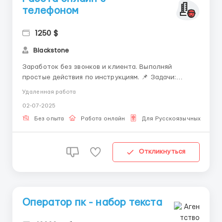
телефоном
1250 $
Blackstone
Заработок без звонков и клиента. Выполняй
простые действия по инструкциям. 📌 Задачи:
регистрация и привязка аккаунтов, настройка
Удаленная работа
приложений. 💰 Доход от 4000₽ в день, возможны
02-07-2025
выплаты через USDT. 📍 Только для граждан РФ, от
23 лет. 📩 Контакт: @worknaudalenke01 ...
Без опыта
Работа онлайн
Для Русскоязычных
Откликнуться
Оператор пк - набор текста