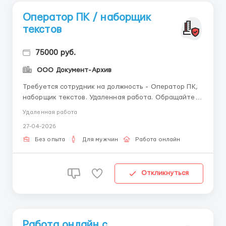
Оператор ПК / наборщик
текстов
75000 руб.
ООО Документ-Архив
Требуется сотрудник на должность - Оператор ПК,
наборщик текстов. Удаленная работа. Обращайтесь
по эл.почте - workdoctext@gmail.com Обязанности:
Удаленная работа
Необходимо набирать текст, перепечатывать
27-04-2026
материалы в текстовом редакторе. Условия:
Удаленная работа, график свободный, зарплата
Без опыта
Для мужчин
Работа онлайн
сдельная. Требова...
Откликнуться
Работа онлайн с