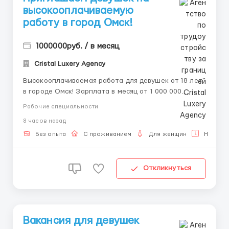
высокооплачиваемую
работу в город Oмcк!
1000000руб. / в месяц
Cristal Luxery Agency
Высокооплачиваемая работа для девушек от 18 лет
в городе Омск! Зарплата в месяц от 1 000 000
рублей. 📲💌 Наши контакты Telegram, WhatsApp
Рабочие специальности
sms 8-992-208-99-99, 🥰 @ALENACarat. 📲💌 Пишите
8 часов назад
или звоните наш менеджер ответит тебе на все
интересующие тебя вопросы 24/7 и развеет твои
Без опыта
С проживанием
Для женщин
Неполна
страхи и сомнения! О...
Откликнуться
Вакансия для девушек