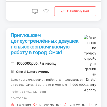
Откликнуться
Приглашаем
целеустремлённых девушек
на высокооплачиваемую
работу в город Oмcк!
1000000руб. / в месяц
Cristal Luxery Agency
Высокооплачиваемая работа для девушек от 18 лет
в городе Омск! Зарплата в месяц от 1 000 000
рублей. 📲💌 Наши контакты Telegram, WhatsApp
Рабочие специальности
sms 8-992-208-99-99, 🥰 @ALENACarat. 📲💌 Пишите
30-07-2026
или звоните наш менеджер ответит тебе на все
интересующие тебя вопросы 24/7 и развеет твои
Без опыта
С проживанием
Для женщин
Неполна