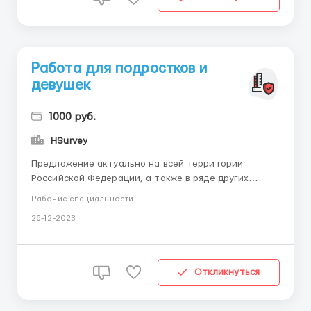
Работа для подростков и
девушек
1000 руб.
HSurvey
Предложение актуально на всей территории
Российской Федерации, а также в ряде других
стран. Для лучшей читабельности текста советуем
Рабочие специальности
ознакомиться с вакансией на сайте размещения – в
26-12-2023
шапке вакансии. Международная маркетинговая
компания по исследования рынка спроса на товары
и услуги всех слоев ...
Откликнуться