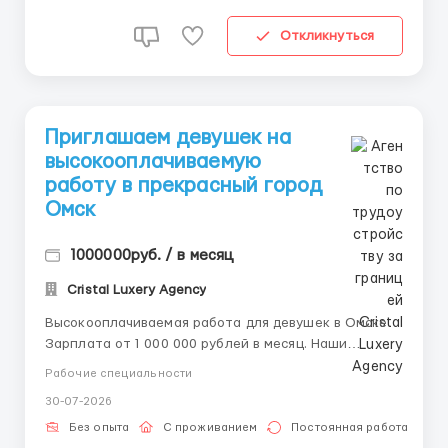
Откликнуться
Приглашаем девушек на
высокооплачиваемую
работу в прекрасный город
Омcк
1000000руб. / в месяц
Cristal Luxery Agency
Высокооплачиваемая работа для девушек в Омске
Зарплата от 1 000 000 рублей в месяц. Наши
контакты: • Telegram: @ALENACarat • WhatsApp/SMS:
Рабочие специальности
8-992-208-99-99 Пишите или звоните, наш
30-07-2026
менеджер ответит на все ваши вопросы и развеет
сомнения. Девушки, приглашаем на работу иногор...
Без опыта
С проживанием
Постоянная работа