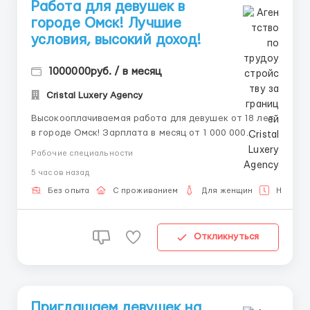
Работа для девушек в
городе Oмcк! Лучшие
условия, высокий доход!
1000000руб. / в месяц
Cristal Luxery Agency
Высокооплачиваемая работа для девушек от 18 лет
в городе Омск! Зарплата в месяц от 1 000 000
рублей. 📲💌 Наши контакты Telegram, WhatsApp
Рабочие специальности
sms 8-992-208-99-99, 🥰 @ALENACarat. 📲💌 Пишите
5 часов назад
или звоните наш менеджер ответит тебе на все
интересующие тебя вопросы 24/7 и развеет твои
Без опыта
С проживанием
Для женщин
Неполна
страхи и сомнения! 🌟 ...
Откликнуться
Приглашаем девушек на