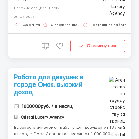
Telegram +79922089999 Ищем привлекательных,
Рабочие специальности
уверенных в себе девушек для работы в сфере
30-07-2026
эскорта. Это уникальная возможность начать
зарабатывать действительно достойные деньги и
Без опыта
С проживанием
Постоянная работа
обеспечить себе комфор...
Откликнуться
Работа для девушек в
гopoде Oмcк, высокий
доход
1000000руб. / в месяц
Cristal Luxery Agency
Высокооплачиваемая работа для девушек от 18 лет
в городе Омск! Зарплата в месяц от 1 000 000