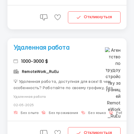
страхи и сомнения! О...
Откликнуться
Удаленная работа
1000-3000 $
RemoteWork_RuEu
💡 Удаленная работа, доступная для всех! В чем
особенность? Работайте по своему графику, без
жестких ограничений Бесплатное обучение, не
Удаленная работа
нужно быть профессионалом Удобная платформа и
02-05-2025
простые задачи для выполнения Совмещение с
вашей основной работой или учебой Напишите нам,
Без опыта
Без проживания
Без языка
Работа о
и ...
Откликнуться