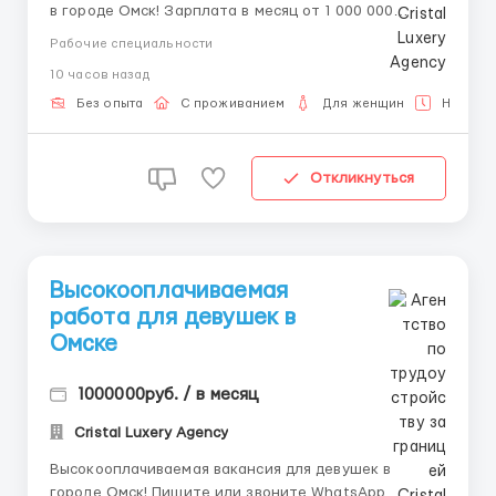
в городе Омск! Зарплата в месяц от 1 000 000
рублей. 📲💌 Наши контакты Telegram, WhatsApp
Рабочие специальности
sms 8-992-208-99-99, 🥰 @ALENACarat. 📲💌 Пишите
10 часов назад
или звоните наш менеджер ответит тебе на все
интересующие тебя вопросы 24/7 и развеет твои
Без опыта
С проживанием
Для женщин
Неполна
страхи и сомнения! 🌟 ...
Откликнуться
Высокооплачиваемая
работа для девушек в
Омcке
1000000руб. / в месяц
Cristal Luxery Agency
Высокооплачиваемая вакансия для девушек в
городе Омск! Пишите или звоните WhatsApp