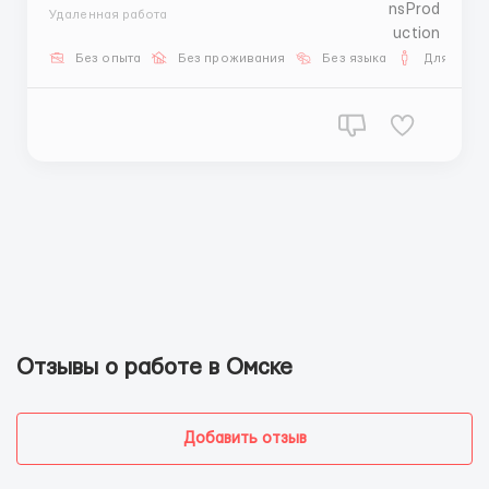
подойдёт тем, кто: — хочет развиваться в digital —
Удаленная работа
готов работать системно — ориентирован на
результат Финансовые условия: 20% от оборота
Без опыта
Без проживания
Без языка
Для мужч
+250$ бонус 2 выплаты в месяц Формат: Удал...
Отзывы о работе в Омске
Добавить отзыв