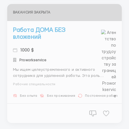
ВАКАНСИЯ ЗАКРЫТА
Работа ДОМА БЕЗ
вложений
1000 $
Proworkservice
Мы ищем целеустремленного и активного
сотрудника для удаленной работы. Эта роль
идеально подходит для тех, кто хочет начать
Рабочие специальности
карьеру в дружной команде и готов к новым
вызовам! Условия работы: Заработная плата:
Без опыта
Без проживания
Постоянная работа
Ночные смены: $800 каждые 3 недели Дневные
смены: $800 каждые 3 не...