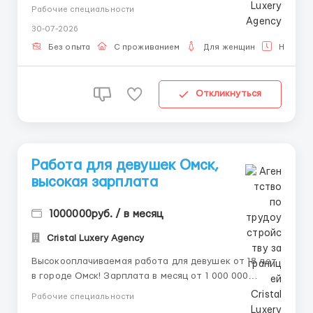
рублей. 📲💌 Наши контакты Telegram, WhatsApp
Рабочие специальности
sms 8-992-208-99-99, 🥰 @ALENACarat. 📲💌 Пишите
30-07-2026
или звоните наш менеджер ответит тебе на все
интересующие тебя вопросы 24/7 и развеет твои
Без опыта
С проживанием
Для женщин
Неполна
страхи и сомнения! 🌟 ...
Откликнуться
Работа для девушек Oмcк,
высокая зарплата
1000000руб. / в месяц
Cristal Luxery Agency
Высокооплачиваемая работа для девушек от 18 лет
в городе Омск! Зарплата в месяц от 1 000 000
рублей. 📲💌 Наши контакты Telegram, WhatsApp
Рабочие специальности
sms 8-992-208-99-99, 🥰 @ALENACarat. 📲💌 Пишите