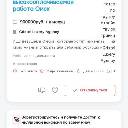
высокооплачиваемая
работа Омcк
900000руб. / в месяц
Cristal Luxery Agency
Ищу девушек в Омске, которые хотят изменить
свою жизнь и открыть для себя мир роскоши и
элитных возможностей! 💸✨ Ты мечтаешь о
Рабочие специальности
финансовой независимости, гибком графике и
9 часов назад
работе в атмосфере роскоши? Тогда эта вакансия
для тебя! Мы предлагаем уникальную возможность
Без опыта
С проживанием
Для женщин
Неполна
значительно повысить св...
Откликнуться
Зарегистрируйтесь и получите доступ к
🚀
миллионам вакансий по всему миру