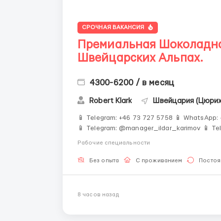
СРОЧНАЯ ВАКАНСИЯ
Премиальная Шоколадная
Швейцарских Альпах.
4300-6200 / в месяц
Robert Klark
Швейцария (Цюрих
📱 Telegram: +46 73 727 5758 📱 WhatsApp: 
📱 Telegram: @manager_ildar_karimov 📱 Telegram: ‼️ ОБЯЗАТЕЛЬНО ПИШИ
Количество мест строго ограничено 🍫 Альпы • 💎 Премиум-условия • 💰 Высокие зарплаты 🏔
Рабочие специальности
Швейцария &mdash...
Без опыта
С проживанием
Постоя
8 часов назад