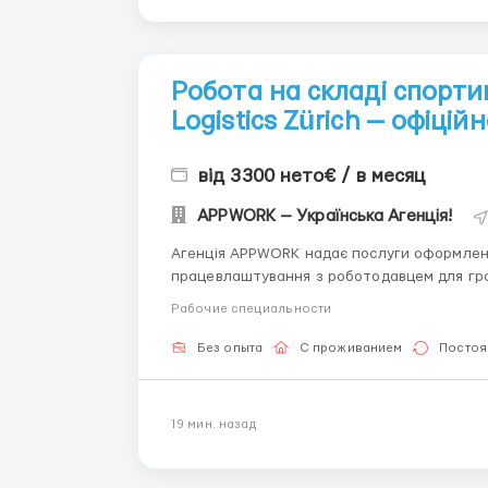
Робота на складі спорти
Logistics Zürich — офіцій
від 3300 нето€ / в месяц
APPWORK — Українська Агенція!
Агенція APPWORK надає послуги оформленн
працевлаштування з роботодавцем для громадянинів України
онлайн: Спеціаліст: Денис Бойко Телефон для консультацій \ для підбору вакансій: +48 889 248
Рабочие специальности
475 - ( Whats...
Без опыта
С проживанием
Постоя
19 мин. назад