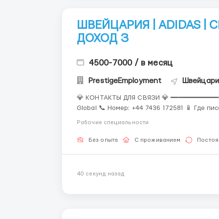
ШВЕЙЦАРИЯ | ADIDAS | 
ДОХОД З
4500-7000 / в месяц
PrestigeEmployment
Швейцари
💎 КОНТАКТЫ ДЛЯ СВЯЗИ 💎 ━━━━━━━━━━━━━━
Global 📞 Номер: +44 7436 172581 📱 Где п
Сохраняй, чтобы не потерять работу мечты! ⭐ Работа на современном складе 
Рабочие специальности
бренда 🏔 Жизнь в Швейцарии — ст...
Без опыта
С проживанием
Постоя
40 секунд назад