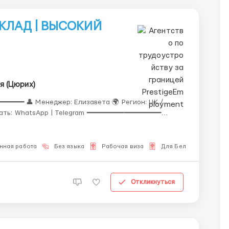
СКЛАД | ВЫСОКИЙ
я (Цюрих)
━━━━ 👤 Менеджер: Елизавета 🌍 Регион: UK /
исать: WhatsApp | Telegram ━━━━━━━━━━━━━━━━━━
мирового
нная работа
Без языка
Рабочая виза
Для Белорусов
Откликнуться