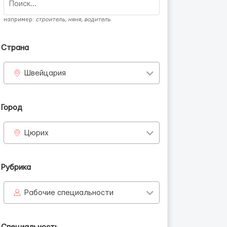
например:
строитель, няня, водитель
Страна
Швейцария
Город
Цюрих
Рубрика
Рабочие специальности