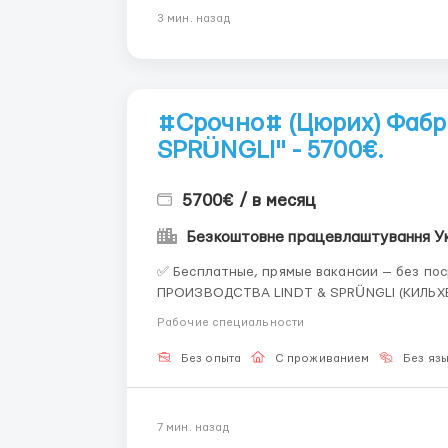
3 мин. назад
#Срочно# (Цюрих) Фабри
SPRÜNGLI" - 5700€.
5700€ / в месяц
✅ Бесплатные, прямые вакансии — без посредников и бе
ПРОИЗВОДСТВА LINDT & SPRÜNGLI (КИЛЬХБЕРГ, ЦЮРИХ,
официальный европейский портал по трудо
Рабочие специальности
прямым представ...
Без опыта
С проживанием
Без яз
7 мин. назад