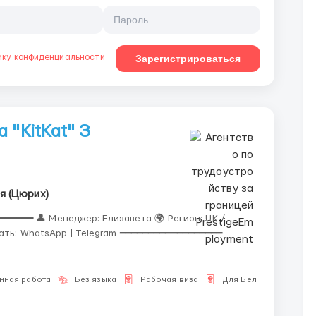
ику конфиденциальности
Зарегистрироваться
 "KitKat" З
я (Цюрих)
━━━━ 👤 Менеджер: Елизавета 🌍 Регион: UK /
исать: WhatsApp | Telegram ━━━━━━━━━━━━━━━━━━
околадных
нная работа
Без языка
Рабочая виза
Для Белорусов