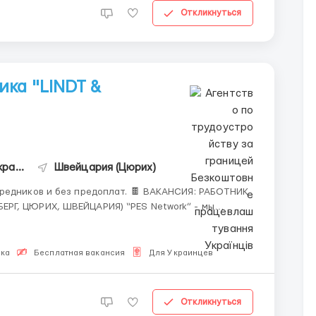
Откликнуться
ка "LINDT &
Безкоштовне працевлаштування Українців
Швейцария (Цюрих)
з предоплат. 🍫 ВАКАНСИЯ: РАБОТНИК
 ШВЕЙЦАРИЯ) “PES Network” - мы
устройству. Консультант на этом сайте является
ыка
Бесплатная вакансия
Для Украинцев
Откликнуться