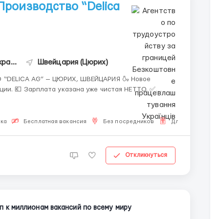
роизводство “Delica
Безкоштовне працевлаштування Українців
Швейцария (Цюрих)
ICA AG” — ЦЮРИХ, ШВЕЙЦАРИЯ 🍶 Новое
НЕТТО. ✅
ыка
Бесплатная вакансия
Без посредников
Для Украинцев
Откликнуться
п к миллионам вакансий по всему миру