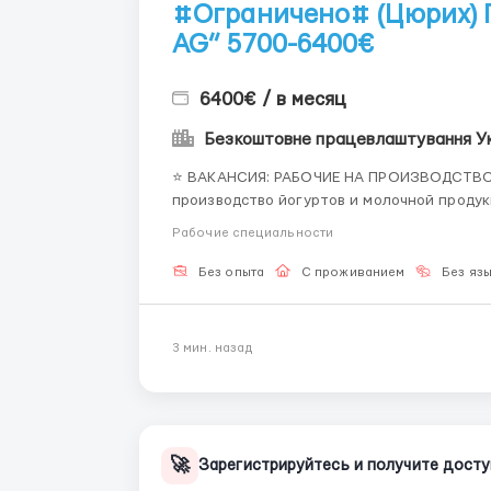
#Ограничено# (Цюрих) П
AG” 5700-6400€
6400€ / в месяц
⭐ ВАКАНСИЯ: РАБОЧИЕ НА ПРОИЗВОДСТВО “DEL
производство йогуртов и молочной продукции. 💶 Зарплата указана уже чистая 
Трудоустройство без посредников. “PES Network” — мы официальный европейский портал по
Рабочие специальности
трудоустро...
Без опыта
С проживанием
Без яз
3 мин. назад
🚀
Зарегистрируйтесь и получите досту