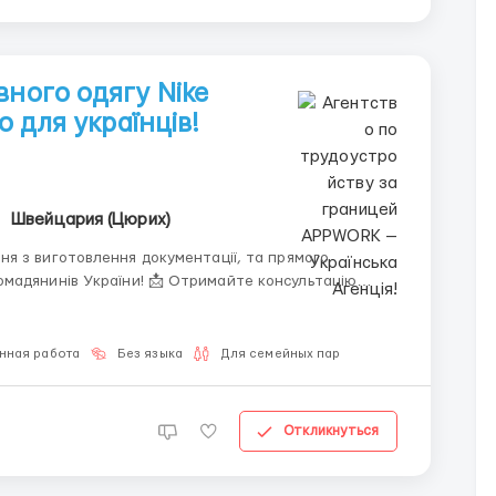
вного одягу Nike
но для українців!
Швейцария (Цюрих)
я з виготовлення документації, та прямого
! 📩 Отримайте консультацію
нная работа
Без языка
Для семейных пар
Откликнуться