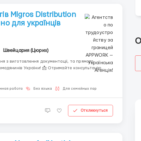
в Migros Distribution
но для українців
О
Швейцария (Цюрих)
я з виготовлення документації, та прямого
! 📩 Отримайте консультацію
нная работа
Без языка
Для семейных пар
Откликнуться