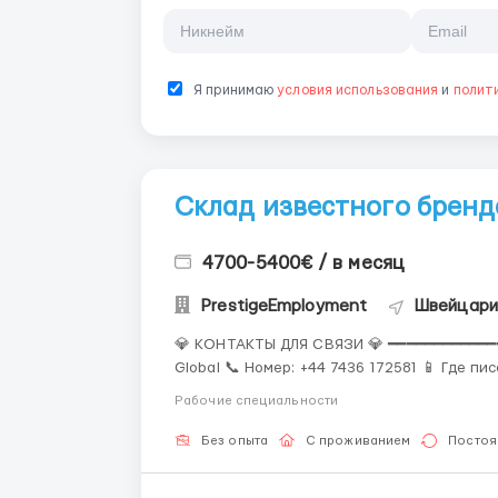
Я принимаю
условия использования
и
полит
Склад известного бренда
4700-5400€ / в месяц
PrestigeEmployment
Швейцари
💎 КОНТАКТЫ ДЛЯ СВЯЗИ 💎 ━━━━━━━━━━━━━━
Global 📞 Номер: +44 7436 172581 📱 Где п
Сохраняй, чтобы не потерять работу мечты! ⭐ О бренде "KitKat": "KitKat" — серия ш
Рабочие специальности
батончик...
Без опыта
С проживанием
Постоя