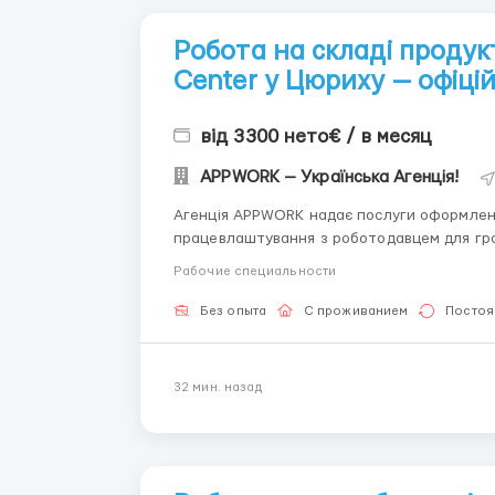
Робота на складі продукті
Center у Цюриху — офіцій
від 3300 нето€ / в месяц
APPWORK — Українська Агенція!
Агенція APPWORK надає послуги оформленн
працевлаштування з роботодавцем для громадянинів України
онлайн: Спеціаліст: Денис Бойко Телефон для консультацій \ для підбору вакансій: +48 889 248
Рабочие специальности
475 - ( Whats...
Без опыта
С проживанием
Постоя
32 мин. назад