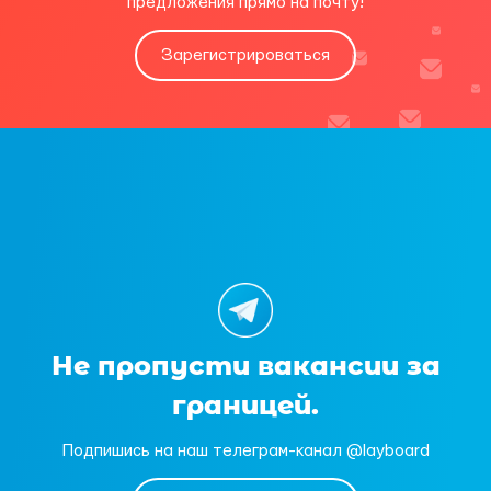
предложения прямо на почту!
Зарегистрироваться
Не пропусти вакансии за
границей.
Подпишись на наш телеграм-канал @layboard