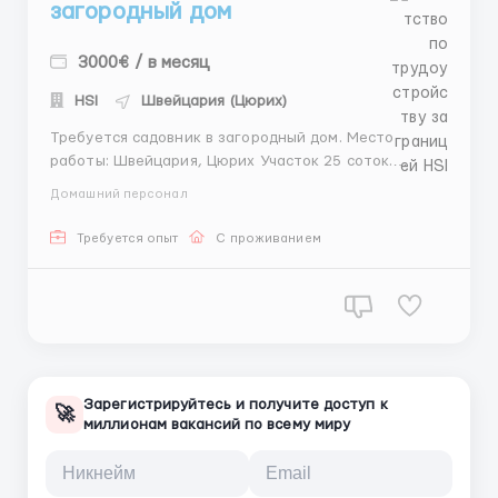
загородный дом
3000€ / в месяц
HSI
Швейцария (Цюрих)
Требуется садовник в загородный дом. Место
работы: Швейцария, Цюрих Участок 25 соток.
График работы 4-5 дней в неделю, или вахта 30/30
Домашний персонал
Зарплата: 3000 евро в месяц. Обязанности:
Комплексный уход за садом и приусадебной
Требуется опыт
С проживанием
территорией. Посадка, пересадка и уход ...
Зарегистрируйтесь и получите доступ к
🚀
миллионам вакансий по всему миру