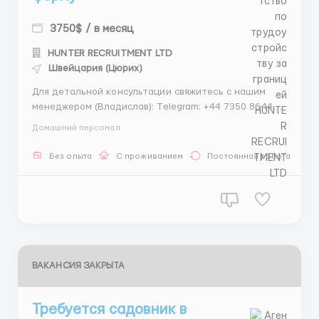
3750$ / в месяц
HUNTER RECRUITMENT LTD
Швейцария (Цюрих)
Для детальной консультации свяжитесь с нашим
менеджером (Владислав): Telegram: +44 7350 864479
WhatsApp: +44 7796 879082 Imo: +44 7351 536875 Вы
Домашний персонал
увлекаетесь садоводством и огородничеством?
Мечтаете работать на красивой ферме в
Без опыта
С проживанием
Постоянная работа
Швейцарии? У нас есть прекрасная возможность
для садовника/садовода п...
ВАКАНСИЯ ЗАКРЫТА
Требуется садовник в