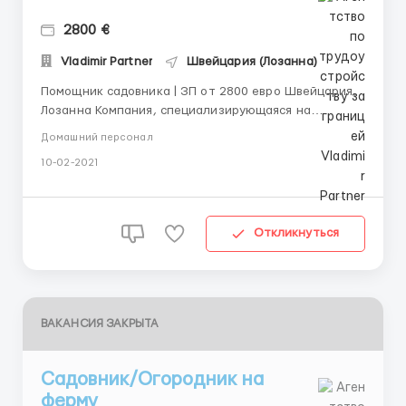
2800 €
Vladimir Partner
Швейцария (Лозанна)
Помощник садовника | ЗП от 2800 евро Швейцария,
Лозанна Компания, специализирующаяся на
ландшафтном дизайне и садовом благоустройстве
Домашний персонал
приглашает на работу работника в сфере
10-02-2021
ландшафтного садового благоустройства в парках
и частных виллах. Требования: • Мужчины женщины и
пары 25-50 лет...
Откликнуться
ВАКАНСИЯ ЗАКРЫТА
Садовник/Огородник на
ферму