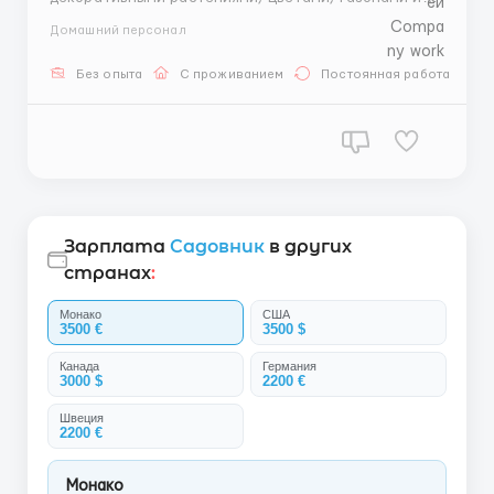
деревьями. Поддержание хорошего состояния,
Домашний персонал
ведение учета необходимых материалов
(удобрений, инструментов) и взаимодействие с
Без опыта
С проживанием
Постоянная работа
поставщиками. Требования: Опыт работы
садовником или готовность пройти курсы. ...
Зарплата
Садовник
в других
странах
:
Монако
США
3500 €
3500 $
Канада
Германия
3000 $
2200 €
Швеция
2200 €
Монако