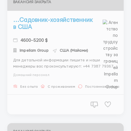
ВАКАНСИЯ ЗАКРЫТА
...Садовник-хозяйственник
в США
4600-5200 $
Impellam Group
США (Майами)
Для детальной информации пишите и наши
менеджеры вас проконсультируют: +44 7387 793670
- Telegram +46 73 788 40 15 - Whatsapp Проверенное
Домашний персонал
агентство по трудоустройству за границей –
Impellam Group plc Наши гарантии: Более 15 лет
Без опыта
С проживанием
Постоянная работа
опыта на международном рынке трудоустройства
Офици...