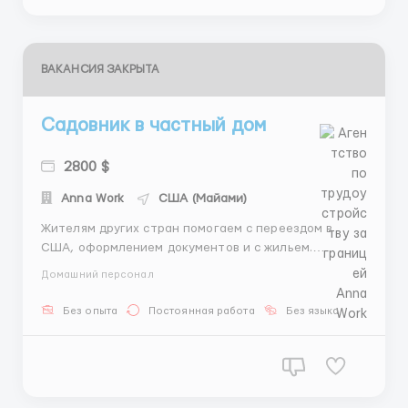
ВАКАНСИЯ ЗАКРЫТА
Садовник в частный дом
2800 $
Anna Work
США (Майами)
Жителям других стран помогаем с переездом в
США, оформлением документов и с жильем.
Обязанности: - поддержание чистоты на
Домашний персонал
территории дома - стрижка газона - уход за
растениями - полив Требования: - мужчина 28-60
Без опыта
Постоянная работа
Без языка
лет - готовность работать на открытом воздухе -
без вредных привычек Гр...