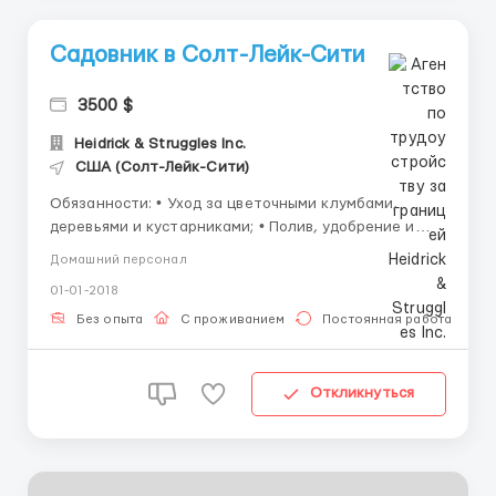
Садовник в Солт-Лейк-Сити
3500 $
Heidrick & Struggles Inc.
США (Солт-Лейк-Сити)
Обязанности: • Уход за цветочными клумбами,
деревьями и кустарниками; • Полив, удобрение и
обрезка растений; • Уборка и поддержание порядка
Домашний персонал
на территории сада; • Контроль за вредителями и
01-01-2018
болезнями растений. Требования: • Опыт работы ...
Без опыта
С проживанием
Постоянная работа
Откликнуться