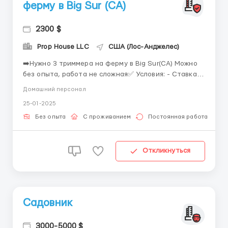
ферму в Big Sur (CA)
2300 $
Prop House LLC
США (Лос-Анджелес)
➡️Нужно 3 триммера на ферму в Big Sur(CA) Можно
без опыта, работа не сложная✅ Условия: - Ставка
фикс: от 2300$ за 6 рабочих дней - График с 8 до 5
Домашний персонал
(2 перерыва по 45 мин) - Выплаты каждую субботу -
25-01-2025
Бесплатные обеды - Комфортное жильё [по 3
человека в комнате, семейным парам отдельные
Без опыта
С проживанием
Постоянная работа
домики,...
Откликнуться
Садовник
3000-5000 $