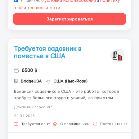
условия использования
политику
Я принимаю
и
конфиденциальности
Зарегистрироваться
Требуется садовник в
поместье в США
6500 $
BridgeUSA
США (Нью-Йорк)
Вакансия садовника в США - это работа, которая
требует большого труда и усилий, но при этом
может принести высокую зарплату. Садовник
Домашний персонал
отвечает за уход и обслуживание садов, парков и
24-04-2023
других зеленых зон. Основные обязанности
садовника включают: - Полив растений и деревьев;
Требуется опыт
С проживанием
Постоянная работа
- Обрезка деревьев и ...