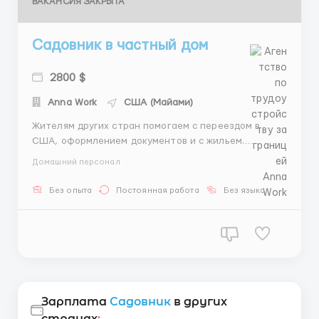
ВАКАНСИЯ ЗАКРЫТА
Садовник в частный дом
2800 $
Anna Work
США (Майами)
Жителям других стран помогаем с переездом в
США, оформлением документов и с жильем.
Обязанности: - поддержание чистоты на
Домашний персонал
территории дома - стрижка газона - уход за
растениями - полив Требования: - мужчина 28-60
Без опыта
Постоянная работа
Без языка
лет - готовность работать на открытом воздухе -
без вредных привычек График ...
Зарплата
Садовник
в других
странах
: