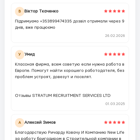
Вiктор Ткаченко
В
Пiдримуємо +353899474335 дозвiл отримали через 9
днiв, вже працюємо
26.02.2026
Умид
У
Классная фирма, всем советую если нужна работа в
Европе. Помогут найти хорошего работодателя, без
проблем устроят, довезут и поселят.
Отзывы STRATUM RECRUITMENT SERVICES LTD
01.03.2025
Алексей Зимов
А
Благодарствую Ричарду Ковачу И Компанию New Life
за работу бригадиром в Строительной компании в