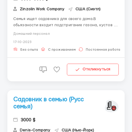
Zinzolin Work Company
США (Сиэтл)
Семья ищет садовника для своего дома.В
обьязаности входит подстригание газона, кустов и
деревьев.Приветствуется умение выстрегать
Домашний персонал
различные фигуры из кустов, а так же полив
17-10-2023
растений.По всем вопросам писать в телеграмме и
Вотсапе по номеру: +12133283220 ...
Без опыта
С проживанием
Постоянная работа
Откликнуться
Садовник в семью (Русс
семья)
3000 $
Denis-Company
США (Нью-Йорк)