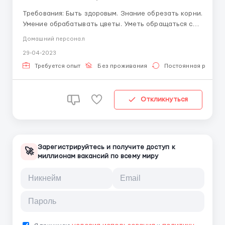
Требования: Быть здоровым. Знание обрезать корни.
Умение обрабатывать цветы. Уметь обращаться с
газонокосилкой. Знание языка не обезательно Где
Домашний персонал
работать? Работа у Русской семьи , Америка Нью-
29-04-2023
Йорк Условия работы: поможем с оформлением
документов. 2 Варианта жиль...
Требуется опыт
Без проживания
Постоянная работа
Откликнуться
Зарегистрируйтесь и получите доступ к
🚀
миллионам вакансий по всему миру