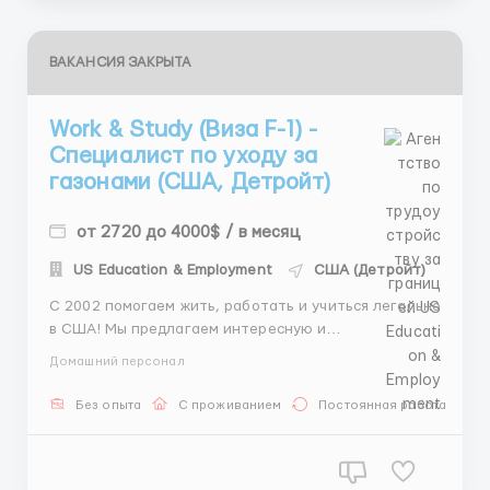
ВАКАНСИЯ ЗАКРЫТА
Work & Study (Виза F-1) -
Специалист по уходу за
газонами (США, Детройт)
от 2720 до 4000$ / в месяц
US Education & Employment
США (Детройт)
С 2002 помогаем жить, работать и учиться легально
в США! Мы предлагаем интересную и
ответственную позицию для специалиста по уходу
Домашний персонал
за газоном, который обеспечит красоту и
ухоженность территории на высоком уровне. Если
Без опыта
С проживанием
Постоянная работа
вы любите работать на свежем воздухе,
внимательны к деталям и готовы выполнять ...