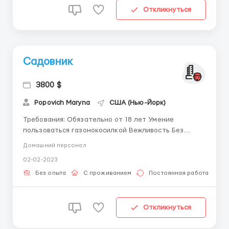
Откликнуться
Садовник
3800 $
Popovich Maryna
США (Нью-Йорк)
Требования: Обязательно от 18 лет Умение
пользоваться газонокосилкой Вежливость Без
алкогольной зависимости Наличие документов Где
Домашний персонал
работать? Большой дом 650м² 0.5 гектара
02-02-2023
придомовой части Условия работы: Мы вам
предоставляем отдельную комнату, где вы...
Без опыта
С проживанием
Постоянная работа
Откликнуться