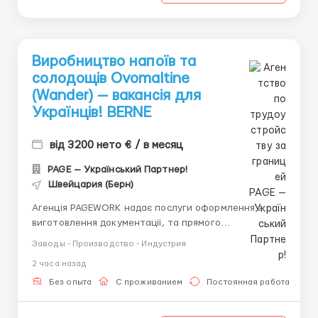
Виробництво напоїв та
солодощів Ovomaltine
(Wander) — вакансія для
Українців! BERNE
від 3200 нето € / в месяц
PAGE — Український Партнер!
Швейцария (Берн)
Агенція PAGEWORK надає послуги оформлення з
виготовлення документації, та прямого
працевлаштування з роботодавцем для
Заводы - Производство - Индустрия
громадянинів України! 📩 Консультація онлайн для
2 часа назад
підбору вакансії: Головний Рекрутер: Віталій
Шевченко Телефон для консультацій \ для підбору
Без опыта
С проживанием
Постоянная работа
вакансій: &...