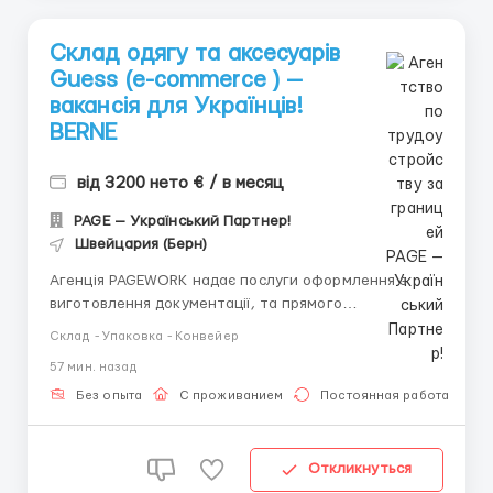
Склад одягу та аксесуарів
Guess (e-commerce ) —
вакансія для Українців!
BERNE
від 3200 нето € / в месяц
PAGE — Український Партнер!
Швейцария (Берн)
Агенція PAGEWORK надає послуги оформлення з
виготовлення документації, та прямого
працевлаштування з роботодавцем для
Склад - Упаковка - Конвейер
громадянинів України! 📩 Консультація онлайн для
57 мин. назад
підбору вакансії: Головний Рекрутер: Віталій
Шевченко Телефон для консультацій \ для підбору
Без опыта
С проживанием
Постоянная работа
вакансій: &...
Откликнуться