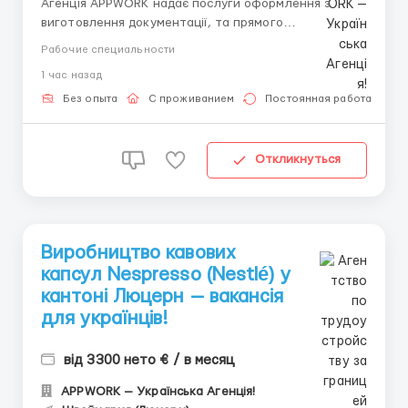
Агенція APPWORK надає послуги оформлення з
виготовлення документації, та прямого
працевлаштування з роботодавцем для
Рабочие специальности
громадянинів України! 📩 Отримайте консультацію
1 час назад
онлайн: Спеціаліст: Денис Бойко Телефон для
консультацій \ для підбору вакансій: +48 889 248
Без опыта
С проживанием
Постоянная работа
475 - ( Whats...
Откликнуться
Виробництво кавових
капсул Nespresso (Nestlé) у
кантоні Люцерн — вакансія
для українців!
від 3300 нето € / в месяц
APPWORK — Українська Агенція!