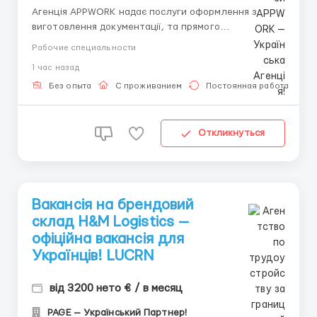
Агенція APPWORK надає послуги оформлення з
виготовлення документації, та прямого
працевлаштування з роботодавцем для
Рабочие специальности
громадянинів України! 📩 Отримайте консультацію
1 час назад
онлайн: Спеціаліст: Денис Бойко Телефон для
консультацій \ для підбору вакансій: +48 889 248
Без опыта
С проживанием
Постоянная работа
475 - ( Whats...
Откликнуться
Вакансія на брендовий
склад H&M Logistics —
офіційна вакансія для
Українців! LUCRN
від 3200 нето € / в месяц
PAGE — Український Партнер!