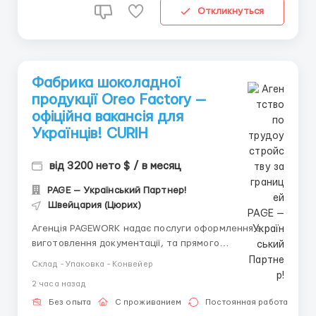
Откликнуться
Фабрика шоколадної
продукції Oreo Factory —
офіційна вакансія для
Українців! CURIH
від 3200 нето $ / в месяц
PAGE — Український Партнер!
Швейцария (Цюрих)
Агенція PAGEWORK надає послуги оформлення з
виготовлення документації, та прямого
працевлаштування з роботодавцем для
Склад - Упаковка - Конвейер
громадянинів України! 📩 Консультація онлайн для
2 часа назад
підбору вакансії: Головний Рекрутер: Віталій
Шевченко Телефон для консультацій \ для підбору
Без опыта
С проживанием
Постоянная работа