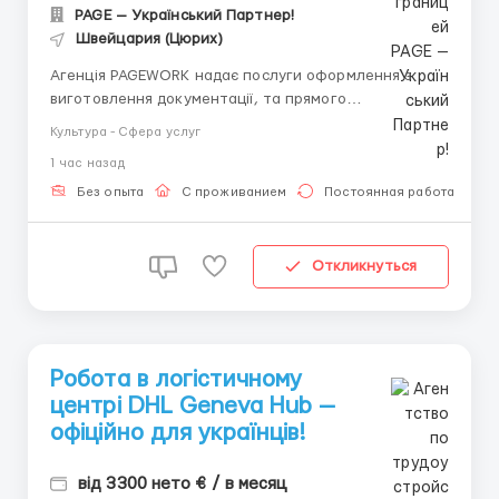
PAGE — Український Партнер!
Швейцария (Цюрих)
Агенція PAGEWORK надає послуги оформлення з
виготовлення документації, та прямого
працевлаштування з роботодавцем для
Культура - Сфера услуг
громадянинів України! 📩 Консультація онлайн для
1 час назад
підбору вакансії: Головний Рекрутер: Віталій
Шевченко Телефон для консультацій \ для підбору
Без опыта
С проживанием
Постоянная работа
вакансій: &...
Откликнуться
Робота в логістичному
центрі DHL Geneva Hub —
офіційно для українців!
від 3300 нето € / в месяц