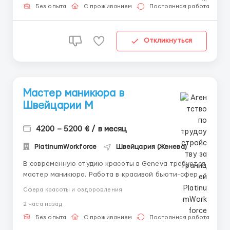
консультацій \ для підбору вакансій: +48 889 248
Без опыта
С проживанием
Постоянная работа
475 - ( Whats...
Откликнуться
Мастер маникюра в
Швейцарии М
4200 – 5200 € / в месяц
PlatinumWorkforce
Швейцария (Женева)
В современную студию красоты в Geneva требуется
мастер маникюра. Работа в красивой бьюти-сфере
с постоянными клиентами и хорошими условиями. 💰
Сфера красоты и оздоровления
Зарплата: 4200 – 5200 € в месяц + чаевые и бонусы
2 часа назад
🏡 Условия: 🏠 Жильё предоставляет работодатель
💄 работа в современной студии 🕒 8 часов ...
Без опыта
С проживанием
Постоянная работа