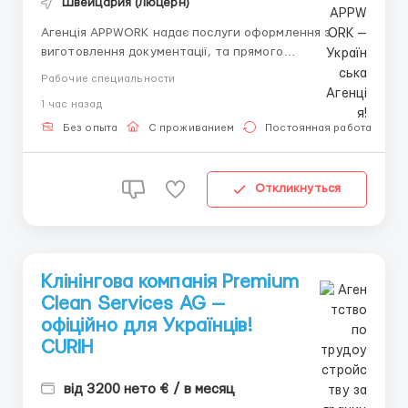
Швейцария (Люцерн)
Агенція APPWORK надає послуги оформлення з
виготовлення документації, та прямого
працевлаштування з роботодавцем для
Рабочие специальности
громадянинів України! 📩 Отримайте консультацію
1 час назад
онлайн: Спеціаліст: Денис Бойко Телефон для
консультацій \ для підбору вакансій: +48 889 248
Без опыта
С проживанием
Постоянная работа
475 - ( Whats...
Откликнуться
Клінінгова компанія Premium
Clean Services AG —
офіційно для Українців!
CURIH
від 3200 нето € / в месяц