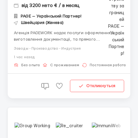
від 3200 нето € / в месяц
PAGE — Український Партнер!
Швейцария (Женева)
Агенція PAGEWORK надає послуги оформлення з
виготовлення документації, та прямого
працевлаштування з роботодавцем для
Заводы - Производство - Индустрия
громадянинів України! 📩 Консультація онлайн для
1 час назад
підбору вакансії: Головний Рекрутер: Віталій
Шевченко Телефон для консультацій \ для підбору
Без опыта
С проживанием
Постоянная работа
вакансій: &...
Откликнуться