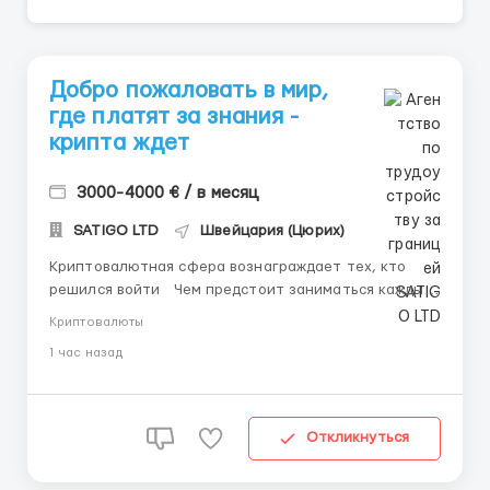
Добро пожаловать в мир,
где платят за знания -
крипта ждет
3000-4000 € / в месяц
SATIGO LTD
Швейцария (Цюрих)
Криптовалютная сфера вознаграждает тех, кто
решился войти Чем предстоит заниматься каждый
день: Работа живая и осмысленная — ты понимаешь
Криптовалюты
ценность каждого своего действия. 📌 Сбор и
1 час назад
первичная обработка рыночных данных по крипте
📋 Структурирование информации в рабочих
форматах ко...
Откликнуться