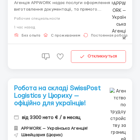
Агенція APPWORK надає послуги оформлення з
виготовлення документації, та прямого
працевлаштування з роботодавцем для
Рабочие специальности
громадянинів України! 📩 Отримайте консультацію
1 час назад
онлайн: Спеціаліст: Денис Бойко Телефон для
консультацій \ для підбору вакансій: +48 889 248
Без опыта
С проживанием
Постоянная работа
475 - ( Whats...
Откликнуться
Робота на складі SwissPost
Logistics у Цюриху —
офіційно для українців!
від 3300 нето € / в месяц
APPWORK — Українська Агенція!
Швейцария (Цюрих)