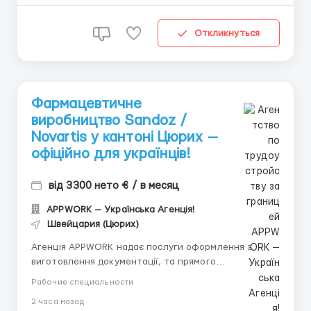
вакансій: &...
Откликнуться
Фармацевтичне
виробництво Sandoz /
Novartis у кантоні Цюрих —
офіційно для українців!
від 3300 нето € / в месяц
APPWORK — Українська Агенція!
Швейцария (Цюрих)
Агенція APPWORK надає послуги оформлення з
виготовлення документації, та прямого
працевлаштування з роботодавцем для
Рабочие специальности
громадянинів України! 📩 Отримайте консультацію
2 часа назад
онлайн: Спеціаліст: Денис Бойко Телефон для