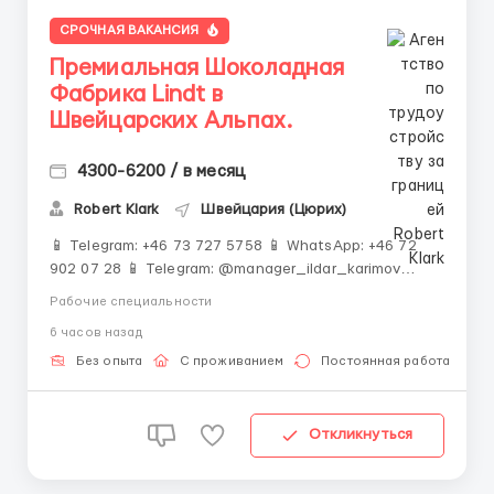
СРОЧНАЯ ВАКАНСИЯ
Премиальная Шоколадная
Фабрика Lindt в
Швейцарских Альпах.
4300-6200 / в месяц
Robert Klark
Швейцария (Цюрих)
📱 Telegram: +46 73 727 5758 📱 WhatsApp: +46 72
902 07 28 📱 Telegram: @manager_ildar_karimov
📱 Telegram: ‼️ ОБЯЗАТЕЛЬНО ПИШИТЕ ПЕРВЫМИ ‼️
Рабочие специальности
Количество мест строго ограничено 🍫 Альпы • 💎
6 часов назад
Премиум-условия • 💰 Высокие зарплаты 🏔
Швейцария &mdash...
Без опыта
С проживанием
Постоянная работа
Откликнуться