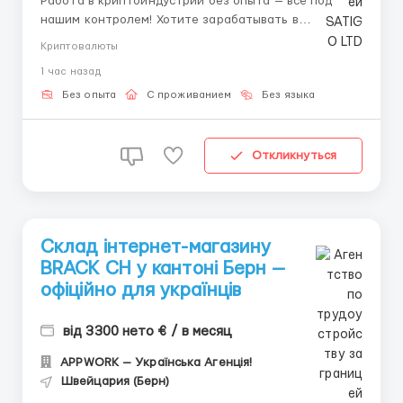
Работа в криптоиндустрии без опыта — всё под
нашим контролем! Хотите зарабатывать в
быстрорастущей сфере, но не знаете, с чего
Криптовалюты
начать? Мы уже всё продумали за вас! Что входит в
1 час назад
работу: Получаете чёткие сигналы на сделки.
Следуете рекомендациям без глубокого анализа.
Без опыта
С проживанием
Без языка
Зарабатыва...
Откликнуться
Склад інтернет-магазину
BRACK CH у кантоні Берн —
офіційно для українців
від 3300 нето € / в месяц
APPWORK — Українська Агенція!
Швейцария (Берн)