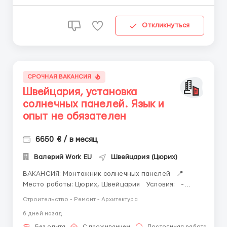
475 - ( Whats...
Откликнуться
СРОЧНАЯ ВАКАНСИЯ
Швейцария, установка
солнечных панелей. Язык и
опыт не обязателен
6650 € / в месяц
Валерий Work EU
Швейцария (Цюрих)
ВАКАНСИЯ: Монтажник солнечных панелей 📍
Место работы: Цюрих, Швейцария Условия: -
Заработная плата: 6 200 CHF в месяц (примерно 6
Строительство - Ремонт - Архитектура
650 EUR в месяц). - Официальное трудоустройство. -
6 дней назад
Бесплатное проживание в комфортных комнатах. -
Без опыта
С проживанием
Постоянная работа