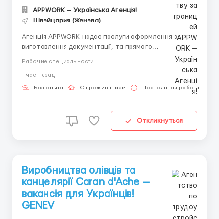
APPWORK — Українська Агенція!
Швейцария (Женева)
Агенція APPWORK надає послуги оформлення з
виготовлення документації, та прямого
працевлаштування з роботодавцем для
Рабочие специальности
громадянинів України! 📩 Отримайте консультацію
1 час назад
онлайн: Спеціаліст: Денис Бойко Телефон для
консультацій \ для підбору вакансій: +48 889 248
Без опыта
С проживанием
Постоянная работа
475 - ( Whats...
Откликнуться
Виробництва олівців та
канцелярії Caran d'Ache —
вакансія для Українців!
GENEV