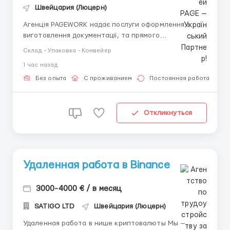
Швейцария (Люцерн)
Агенція PAGEWORK надає послуги оформлення з
виготовлення документації, та прямого
працевлаштування з роботодавцем для
Склад - Упаковка - Конвейер
громадянинів України! 📩 Консультація онлайн для
1 час назад
підбору вакансії: Головний Рекрутер: Віталій
Шевченко Телефон для консультацій \ для підбору
Без опыта
С проживанием
Постоянная работа
вакансій: &...
Откликнуться
Удаленная работа в Binance
3000-4000 € / в месяц
SATIGO LTD
Швейцария (Люцерн)
Удаленная работа в нише криптовалюты Мы —