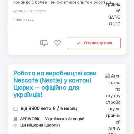
команда с более чем 6-летним опытом работы в
криптовалютной сфере, и сейчас открываем набор
Удаленная работа
в новый проект, который гарантирует стабильный
1 час назад
доход при условии вашей активности и дисциплины.
У нас есть всё для того, чтобы вы не просто
зарабатывали, но ...
Откликнуться
Робота на виробництві кави
Nescafe (Nestle) у кантоні
Цюрих — офіційно для
українців!
від 3300 нето € / в месяц
APPWORK — Українська Агенція!
Швейцария (Цюрих)