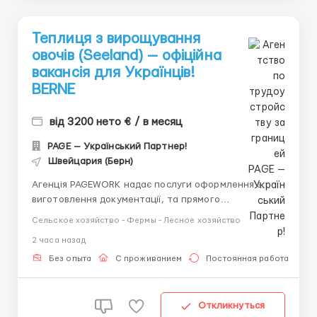
Теплиця з вирощування
овочів (Seeland) — офіційна
вакансія для Українців!
BERNE
від 3200 нето € / в месяц
PAGE — Український Партнер!
Швейцария (Берн)
Агенція PAGEWORK надає послуги оформлення з
виготовлення документації, та прямого
працевлаштування з роботодавцем для
Сельское хозяйство - Фермы - Лесное хозяйство
громадянинів України! 📩 Консультація онлайн для
2 часа назад
підбору вакансії: Головний Рекрутер: Віталій
Шевченко Телефон для консультацій \ для підбору
Без опыта
С проживанием
Постоянная работа
вакансій: &...
Откликнуться