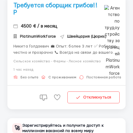
Требуется сборщик грибов!!
P
4500 € / в месяц
PlatinumWorkforce
Швейцария (Цюрих)
Никита Голдаевич 💼 Опыт: более 3 лет ✅ Работаю
честно и прозрачно 📞 Всегда на связи до вашего
трудоустройства 📲 Контактные данные: ✅
Сельское хозяйство - Фермы - Лесное хозяйство
WhatsApp/Telegram: +44 7563 992642
1 час назад
Местоположение:Швейцария, кантон Во
Компания: Mushroom Farm Switzerland Должн...
Без опыта
С проживанием
Постоянная работа
Откликнуться
Зарегистрируйтесь и получите доступ к
🚀
миллионам вакансий по всему миру