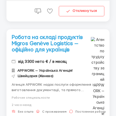
Откликнуться
Робота на складі продуктів
Migros Genève Logistics —
офіційно для українців
від 3300 нето € / в месяц
APPWORK — Українська Агенція!
Швейцария (Женева)
Агенція APPWORK надає послуги оформлення з
виготовлення документації, та прямого
працевлаштування з роботодавцем для
Рабочие специальности
громадянинів України! 📩 Отримайте консультацію
2 часа назад
онлайн: Спеціаліст: Денис Бойко Телефон для
консультацій \ для підбору вакансій: +48 889 248
Без опыта
С проживанием
Постоянная работа