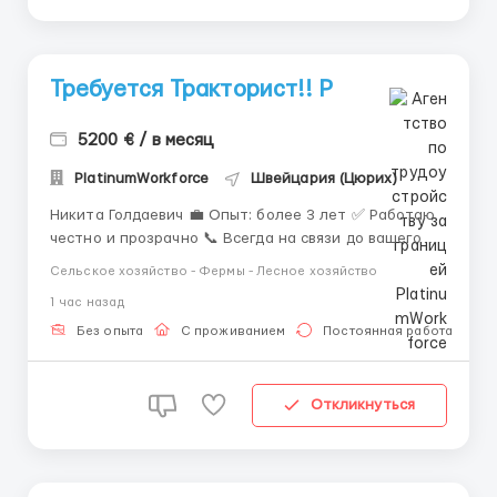
Требуется Тракторист!! P
5200 € / в месяц
PlatinumWorkforce
Швейцария (Цюрих)
Никита Голдаевич 💼 Опыт: более 3 лет ✅ Работаю
честно и прозрачно 📞 Всегда на связи до вашего
трудоустройства 📲 Контактные данные: ✅
Сельское хозяйство - Фермы - Лесное хозяйство
WhatsApp/Telegram: +44 7563 992642
1 час назад
Тракторист — отличная возможность начать или
продолжить карьеру за границей. ...
Без опыта
С проживанием
Постоянная работа
Откликнуться