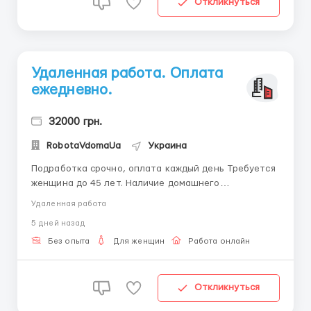
Откликнуться
Удаленная работа. Оплата
ежедневно.
32000 грн.
RobotaVdomaUa
Украина
Подработка срочно, оплата каждый день Требуется
женщина до 45 лет. Наличие домашнего
компьютера или ноутбука. Телефон и планшет для
Удаленная работа
работы не подходят. Консультирование, поддержка
5 дней назад
и онлайн общение с клиентами компании.
Бесплатное обучение. С удовольствием отвечу на
Без опыта
Для женщин
Работа онлайн
все вопросы, ...
Откликнуться