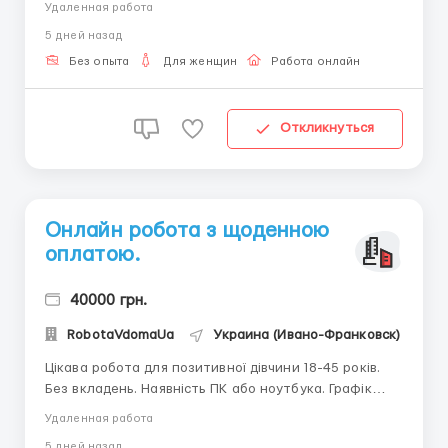
Удаленная работа
основною роботою або навчанням, підходить мамам
5 дней назад
в декреті. Без фінансових вкладень. Вимоги: жінка
від 18-45 років, наявність ПК і доступу в інтернет, в...
Без опыта
Для женщин
Работа онлайн
Откликнуться
Онлайн робота з щоденною
оплатою.
40000 грн.
RobotaVdomaUa
Украина (Ивано-Франковск)
Цікава робота для позитивної дівчини 18-45 років.
Без вкладень. Наявність ПК або ноутбука. Графік
роботи вільний. Можливо поєднувати з іншою
Удаленная работа
роботою. З радістю відповім на всі Ваші запитання,
5 дней назад