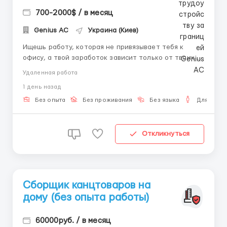
700-2000$ / в месяц
Genius AС
Украина (Киев)
Ищешь работу, которая не привязывает тебя к
офису, а твой заработок зависит только от твоих
усилий? 📈 Присоединяйся к нашей международной
Удаленная работа
команде операторов чата и работай из дома или
1 день назад
любимого кафе! 🔹 Что мы предлагаем: Высокий
процент: 40–50% от общего баланса чата 💰
Без опыта
Без проживания
Без языка
Для мужч
Реальный доход: $350...
Откликнуться
Сборщик канцтоваров на
дому (без опыта работы)
60000руб. / в месяц