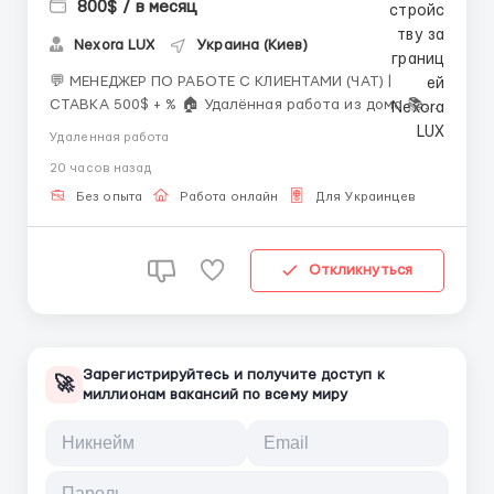
800$ / в месяц
Nexora LUX
Украина (Киев)
💬 МЕНЕДЖЕР ПО РАБОТЕ С КЛИЕНТАМИ (ЧАТ) |
СТАВКА 500$ + % 🏠 Удалённая работа из дома 📚
Обучение с нуля 💼 Что входит в обязанности? ✔️
Удаленная работа
Общение с клиентами исключительно в переписке;
20 часов назад
✔️ Консультирование клиентов и согласование
модели, бюджета, времени и локации встречи; ✔️
Без опыта
Работа онлайн
Для Украинцев
Ведение вну...
Откликнуться
Зарегистрируйтесь и получите доступ к
🚀
миллионам вакансий по всему миру