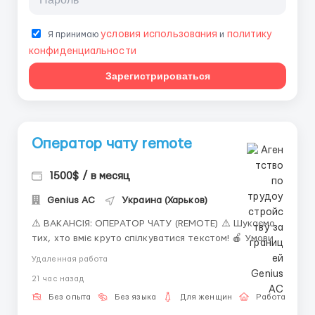
условия использования
политику
Я принимаю
и
конфиденциальности
Зарегистрироваться
Оператор чату remote
1500$ / в месяц
Genius AС
Украина (Харьков)
⚠️ ВАКАНСІЯ: ОПЕРАТОР ЧАТУ (REMOTE) ⚠️ Шукаємо
тих, хто вміє круто спілкуватися текстом! 🍎 Умови:
— Дохід: 40-50% від баланса (стабільно $1000-2000/
Удаленная работа
міс). — Виплати щомісяця + аванси. — Графік 6/1
21 час назад
(зміни 06:00-14:00, 14:00-22:00, 22:00-06:00 та ін.). —
Робота з чатом без...
Без опыта
Без языка
Для женщин
Работа онлай