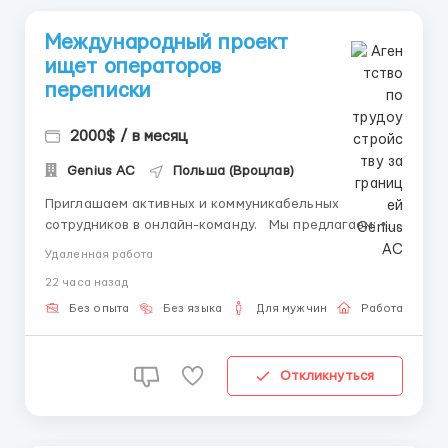
Международный проект
ищет операторов
переписки
2000$ / в месяц
Genius AС
Польша (Вроцлав)
Приглашаем активных и коммуникабельных
сотрудников в онлайн-команду. Мы предлагаем: •
Работу из дома. • Бесплатное обучение. • Доход от
Удаленная работа
результата. • Поддержку опытной команды
22 часа назад
Требования: • Компьютер или ноутбук. • Интернет-
соединение. ...
Без опыта
Без языка
Для мужчин
Работа онлай
Откликнуться