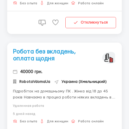
пишіть в telegram +38(068) 584 84 08 ...
Без опыта
Для женщин
Работа онлайн
Откликнуться
Робота без вкладень,
оплата щодня
40000 грн.
RobotaVdomaUa
Украина (Хмельницкий)
Підробіток на домашньому ПК . Жінка від 18 до 45
років Навчаємо в процесі роботи ніяких вкладень від
Вас не потрібно. Наявність ноутбука або комп'ютера
Удаленная работа
з виходом в мережу Інтернет. Посидючість,
5 дней назад
комунікабельність і звичайно - бажання працювати.
Виплату заробітної плати можна отриму...
Без опыта
Для женщин
Работа онлайн