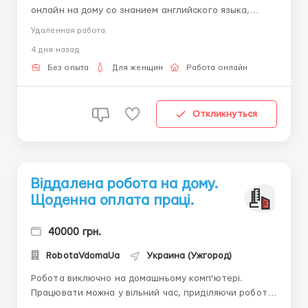
онлайн на дому со знанием английского языка,
можно без опыта. Требования: -усидчивость,
Удаленная работа
грамотная письменная речь, креативность; -
4 дня назад
Опытный пользователь ПК/интернет; - Стабильный
интернет; - девушки 18+; Обязанности: - ведение а...
Без опыта
Для женщин
Работа онлайн
Откликнуться
Віддалена робота на дому.
Щоденна оплата праці.
40000 грн.
RobotaVdomaUa
Украина (Ужгород)
Робота виключно на домашньому комп'ютері.
Працювати можна у вільний час, приділяючи роботі
від 3-4 годин на день. Є можливість поєднання з