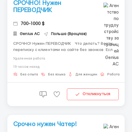
СРОЧНО! Нужен
ПЕРЕВОДЧИК
700-1000 $
Genius AС
Польша (Вроцлав)
СРОЧНО! Нужен ПЕРЕВОДЧИК Что делать? Вести
переписку с клиентами на сайте без звонков Если
ты давно хотел(а) выйти на стабильный высокий
Удаленная работа
доход — это твой шанс! 💸 Заработок от 500$ уже в
19 часов назад
первый месяц 💥 ТОП-специалисты получают
значительно больше 💵 Выплаты всегда ...
Без опыта
Без языка
Для женщин
Работа онлай
Откликнуться
Срочно нужен Чатер!