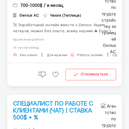
700-1000$ / в месяц
Genius AС
Чехия (Теплице)
🚀 Зарабатывай онлайн вместе с Genius Ищем
чатеров, можно без опыта, всему научим 🔥 Если ты
хочешь стабильный доход и нормальную команду
Удаленная работа
без хаоса, тебе сюда 👇 Ты получаешь: • 💰 40-50%
19 часов назад
от продаж • 💎 выплаты 2 раза в месяц • 🎁 бонусы
за хорошие результаты &...
Без опыта
Для мужчин
Работа онлайн
Срочная 
Откликнуться
СПЕЦИАЛИСТ ПО РАБОТЕ С
КЛИЕНТАМИ (ЧАТ) | СТАВКА
500$ + %