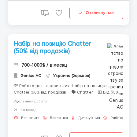
Откликнуться
Набір на позицію Chatter
(50% від продажів)
700-1000$ / в месяц
Genius AС
Украина (Харьков)
💸 Робота для товариських: Набір на позицію
Chatter (50% від продажів) 🗣 Chatter 💵 Від $500
+ % ✈️ Віддалено ✈️ Що потрібно робити: • вести
Удаленная работа
переписки; • підтримувати інтерес клієнтів; •
21 час назад
працювати з реальними людьми &bull...
Без опыта
Без языка
Для мужчин
Работа онлай