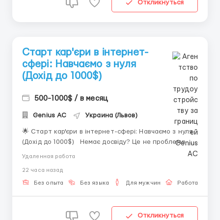
Откликнуться
Старт кар'єри в інтернет-
сфері: Навчаємо з нуля
(Дохід до 1000$)
500-1000$ / в месяц
Genius AС
Украина (Львов)
🌟 Старт кар'єри в інтернет-сфері: Навчаємо з нуля
(Дохід до 1000$) Немає досвіду? Це не проблема.
Багато наших співробітників починали без досвіду
Удаленная работа
роботи в онлайн-сфері. Завдяки навчання та
22 часа назад
підтримці вони успішно освоїли професію та
працюють віддалено. Що м...
Без опыта
Без языка
Для мужчин
Работа онлай
Откликнуться