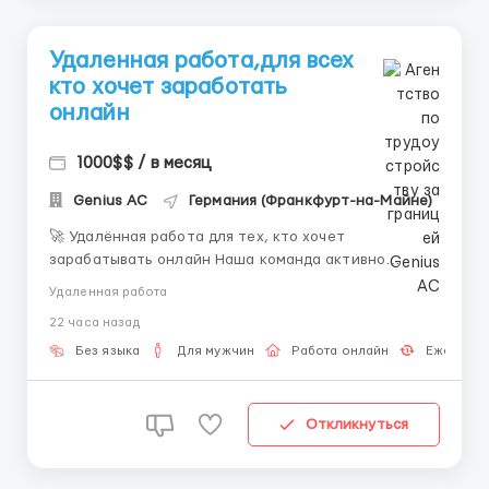
Удаленная работа,для всех
кто хочет заработать
онлайн
1000$$ / в месяц
Genius AС
Германия (Франкфурт-на-Майне)
🚀 Удалённая работа для тех, кто хочет
зарабатывать онлайн Наша команда активно
растёт, поэтому мы ищем новых сотрудников на
Удаленная работа
позицию чат-оператора. Это возможность начать
22 часа назад
работать удалённо без опыта, получить обучение и
выйти на стабильный доход в комфортных
Без языка
Для мужчин
Работа онлайн
Ежедневн
домашних условиях. 💼 Что входит в...
Откликнуться