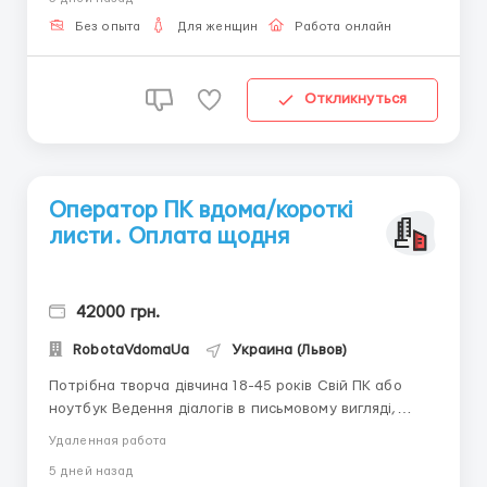
пишіть в telegram + 38(068) 584-84-08
@robotaUAdoma ...
Без опыта
Для женщин
Работа онлайн
Откликнуться
Оператор ПК вдома/короткі
листи. Оплата щодня
42000 грн.
RobotaVdomaUa
Украина (Львов)
Потрібна творча дівчина 18-45 років Свій ПК або
ноутбук Ведення діалогів в письмовому вигляді,
написання коротких листів. - Зарплата 2 рази на
Удаленная работа
місяць або щодня. Місце проживання не має
5 дней назад
значення. Для отримання детальної інформації