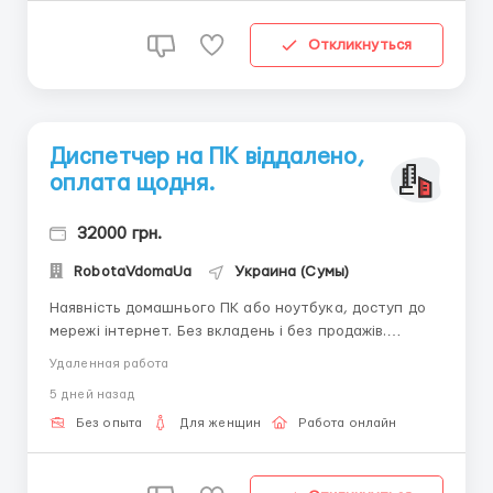
Откликнуться
Диспетчер на ПК віддалено,
оплата щодня.
32000 грн.
RobotaVdomaUa
Украина (Сумы)
Наявність домашнього ПК або ноутбука, доступ до
мережі інтернет. Без вкладень і без продажів.
Потрібно дівчина / жінка до 45 років. Написання
Удаленная работа
коротких листів, періодичний вихід онлайн (без
5 дней назад
роздягання). Щоденна виплата заробітної плати,
будь-яким зручним для Вас способом. Вільний графік
Без опыта
Для женщин
Работа онлайн
р...