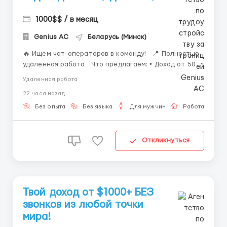
1000$$ / в месяц
Genius AС
Беларусь (Минск)
🔥 Ищем чат-операторов в команду! 📍 Полностью
удалённая работа Что предлагаем: • Доход от 500$
в месяц. • Уже со второго месяца многие сотрудники
Удаленная работа
выходят на доход 1000–2000$+. • Удобный график —
22 часа назад
смены по 8 часов. • Бесплатное обуче...
Без опыта
Без языка
Для мужчин
Работа онлай
Откликнуться
Твой доход от $1000+ БЕЗ
звонков из любой точки
мира!