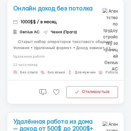
Онлайн доход без потолка
1000$$ / в месяц
Genius AС
Чехия (Прага)
Открыт набор операторов текстового общения.
Условия: • Удалённый формат. • Доход зависит от
эффективности работы. • Обучение за счёт
Удаленная работа
компании. • Поддержка команды. Требования: • ПК
22 часа назад
или ноутбук. • Грамотност...
Без опыта
Без языка
Для мужчин
Работа онлай
Откликнуться
Удалённая работа из дома
— доход от 500$ до 2000$+