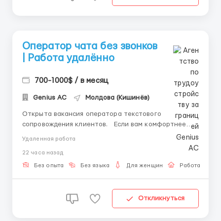
Оператор чата без звонков
| Работа удалённо
700-1000$ / в месяц
Genius AС
Молдова (Кишинёв)
Открыта вакансия оператора текстового
сопровождения клиентов. Если вам комфортнее
общаться в переписке, чем по телефону, эта работа
Удаленная работа
может вам подойти. Мы предлагаем: ✅ Удалённый
22 часа назад
формат работы. ✅ График 6/1. ✅ Бесплатное
обучение перед началом работы. ✅ Доход 40&...
Без опыта
Без языка
Для женщин
Работа онлай
Откликнуться