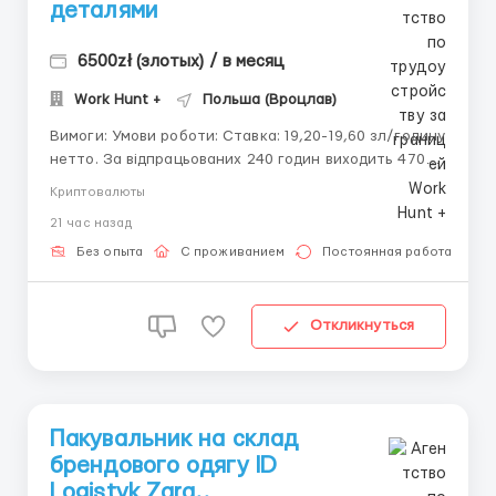
деталями
6500zł (злотых) / в месяц
Work Hunt +
Польша (Вроцлав)
Вимоги: Умови роботи: Ставка: 19,20-19,60 зл/годину
нетто. За відпрацьованих 240 годин виходить 4700
зл/міс чистими. Студентам 24-24.5 зл/годину нетто.
Криптовалюты
За відпрацьованих 240 годин виходить 5880 зл/міс
21 час назад
чистими. Робота по 12 годин з пн-пт. На заводі є
їдальня. Є автомати зі смачним чаєм, к...
Без опыта
С проживанием
Постоянная работа
Откликнуться
Пакувальник на склад
брендового одягу ID
Logistyk Zara..