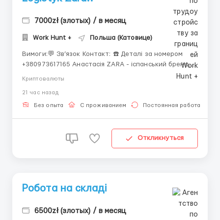
7000zł (злотых) / в месяц
Work Hunt +
Польша (Катовице)
Вимоги:💬 Зв’язок Контакт: ☎️ Деталі за номером
+380973617165 Анастасія ZARA - іспанський бренд,
під яким випускається чоловічий, жіночий і дитячий
Криптовалюты
одяг. Крім одягу бренд випускає також взуття з
21 час назад
аксесуарами, білизною й парфумерією. Можна з
дітками від 10р! Заробітня плата Середня зароб...
Без опыта
С проживанием
Постоянная работа
Откликнуться
Робота на складі
6500zł (злотых) / в месяц