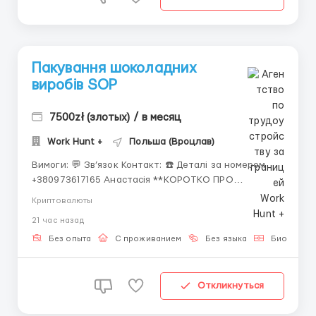
Пакування шоколадних
виробів SOP
7500zł (злотых) / в месяц
Work Hunt +
Польша (Вроцлав)
Вимоги: 💬 Зв’язок Контакт: ☎️ Деталі за номером
+380973617165 Анастасія **КОРОТКО ПРО
ОСНОВНЕ** 💵 Заробітна плата 27.47 -33.40 зл/год
Криптовалюты
нетто; 💰 5500-7500 зл/міс нетто; 📈 Робота по 8
21 час назад
год/день; 📍 м. Вроцлав. 🗂 **ВИМОГИ** ◈ жінки,
чоловіки, пари; 💳 **ЗАРОБІТНА ПЛАТА** ◈ ...
Без опыта
С проживанием
Без языка
Биометрич
Откликнуться