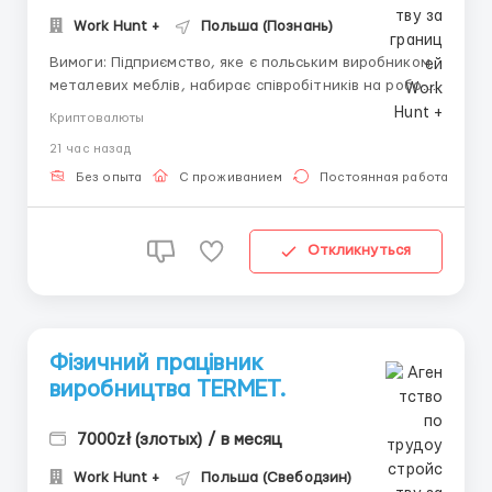
Work Hunt +
Польша (Познань)
Вимоги: Підприємство, яке є польським виробником
металевих меблів, набирає співробітників на роботу.
Легка робота поряд з м. Познань. Житло надається.
Криптовалюты
Заробітна плата нараховується на банківський
21 час назад
рахунок. Умови роботи: 16 zl/netto 6200-7000
zl/netto Графік роботи: 3 зміни по 8-10 годин...
Без опыта
С проживанием
Постоянная работа
Откликнуться
Фізичний працівник
виробництва TERMET.
7000zł (злотых) / в месяц
Work Hunt +
Польша (Свебодзин)