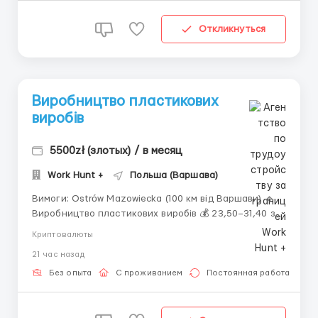
Откликнуться
Виробництво пластикових
виробів
5500zł (злотых) / в месяц
Work Hunt +
Польша (Варшава)
Вимоги: Ostrów Mazowiecka (100 км від Варшави) 🔹
Виробництво пластикових виробів 💰 23,50–31,40 зл
нетто/год + премія до 300 зл 👥 Чоловіки, жінки,
Криптовалюты
сімейні пари (18–55 років) 🕒 Робота у 2–3 зміни 🏠
21 час назад
Житло — 650 зл/міс. Компенсація за власне житло —
400 зл....
Без опыта
С проживанием
Постоянная работа