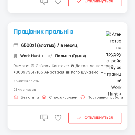
Откликнуться
Працівник пральні в
6500zł (злотых) / в месяц
Work Hunt +
Польша (Гдыня)
Вимоги: 💬 Зв’язок Контакт: ☎️ Деталі за номером
+380973617165 Анастасія 💼 Кого шукаємо: —
Чоловіки, жінки та пари — Вік: 25–55 років — Можна
Криптовалюты
без досвіду 📆 Графік роботи: — 5–6 днів на тиждень
21 час назад
— Зміни по 12 годин (день/ніч 2/2): &em...
Без опыта
С проживанием
Постоянная работа
Откликнуться