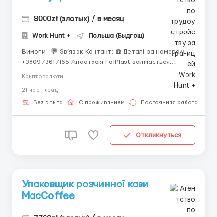
8000zł (злотых) / в месяц
Work Hunt +
Польша (Быдгощ)
Вимоги: ​​​​​​ 💬 Зв’язок Контакт: ☎️ Деталі за номером
+380973617165 Анастасія PolPlast займається
виготовленням підводних масок (основною роботою
Криптовалюты
на цьому підприємстві є монтаж шоломів та
21 час назад
підводних масок) **ЗАРОБІТНА ПЛАТА** 24,60 зл/міс
нетто - ставка; 30,50 зл/міс нетто - ст...
Без опыта
С проживанием
Постоянная работа
Откликнуться
Упаковщик розчинної кави
MacCoffee