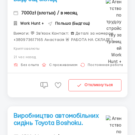
7000zł (злотых) / в месяц
Work Hunt +
Польша (Быдгощ)
Вимоги: 💬 Зв’язок Контакт: ☎️ Деталі за номером
+380973617165 Анастасія 🚨 РАБОТА НА СКЛАДЕ |
BYDGOSZCZ 🚨 📍 Место работы: ul. Ernsta
Криптовалюты
Petersona 2, 85-862 Bydgoszcz 👨 Требуются 3
21 час назад
мужчины 🎂 Возраст: 18–50 лет 🏠 Только
кандидаты со своим жильём ...
Без опыта
С проживанием
Постоянная работа
Откликнуться
Виробництво автомобільних
сидінь Toyota Boshoku.