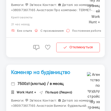
Вимоги: 💬 Зв’язок Контакт: ☎️ Деталі за номером
+380973617165 Анастасія Про компанію: TERMET-
провідний виробник широкого спектру високоякісних
Криптовалюты
опалювальних приладів - з використанням
21 час назад
екологічних рішень - конденсаційних котлів, а також
рішень на основі відновлюваних джерел енергії, на...
Без опыта
С проживанием
Постоянная работа
Откликнуться
Каменяр на будівництво
7500zł (злотых) / в месяц
Work Hunt +
Польша (Лешно)
Вимоги: 💬 Зв’язок Контакт: ☎️ Деталі за номером
+380973617165 Анастасія Вимоги: будівельній