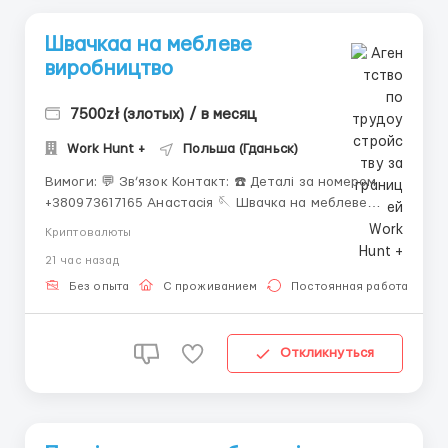
Швачкаа на меблеве
виробництво
7500zł (злотых) / в месяц
Work Hunt +
Польша (Гданьск)
Вимоги: 💬 Зв’язок Контакт: ☎️ Деталі за номером
+380973617165 Анастасія 🪡 Швачка на меблеве
виробництво Локація: Brodnica Górna (40 км від
Криптовалюты
Гданська) 👩‍🔧 Жінки з досвідом роботи 💰 Заробітна
21 час назад
плата 26 PLN нетто/година 31.40 PLN нетто/
година — дл...
Без опыта
С проживанием
Постоянная работа
Откликнуться