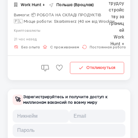
Work Hunt +
Польша (Вроцлав)
Вимоги: 📦 РОБОТА НА СКЛАДІ ПРОДУКТІВ
🇵🇱 Місце роботи: Skarbimierz (40 км від Wrocław,
Польща) 📌 ОСНОВНА ІНФОРМАЦІЯ Графік: 5–6 днів
Криптовалюты
на тиждень Зміни по 8 годин Денна зміна: з 07:00
21 час назад
Нічна зміна: з 19:00 Оформлення: напряму на складі
Житло: надається Харчу...
Без опыта
С проживанием
Постоянная работа
Откликнуться
Зарегистрируйтесь и получите доступ к
🚀
миллионам вакансий по всему миру