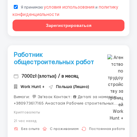
условия использования
политику
Я принимаю
и
конфиденциальности
Зарегистрироваться
Работник
общестроительных работ
7000zł (злотых) / в месяц
Work Hunt +
Польша (Лешно)
Вимоги: ​​​​​ 💬 Зв’язок Контакт: ☎️ Деталі за номером
+380973617165 Анастасія Рабочие строительных
специальностей (Польша, г. Лешно) Возраст от 18
Криптовалюты
лет; Хорошая физическая форма; Опыт работы
21 час назад
приветствуется. Де працювати? Польша, г. Лешно
Умови роботи: Стро...
Без опыта
С проживанием
Постоянная работа