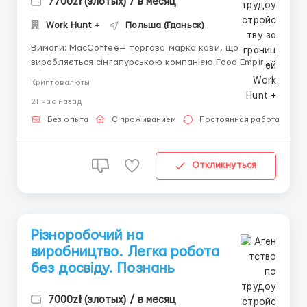
7700zł (злотых) / в месяц
Work Hunt +
Польша (Гданьск)
Вимоги: MacCoffee— торгова марка кави, що
виробляється сінгапурською компанією Food Empire
Holdings Ltd., яка зараз проводить набір
Криптовалюты
співробітників на упаковку та сортування розчинної
21 час назад
кави MacCoffee (робота з готовою продукцією).
Заробітна плата: На місяць 5700 - 7700...
Без опыта
С проживанием
Постоянная работа
Откликнуться
Різноробочий на
виробництво. Легка робота
без досвіду. Познань
7000zł (злотых) / в месяц