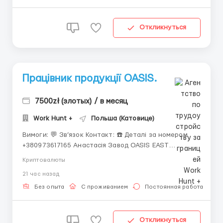
Откликнуться
Працівник продукції OASIS.
7500zł (злотых) / в месяц
Work Hunt +
Польша (Катовице)
Вимоги: 💬 Зв’язок Контакт: ☎️ Деталі за номером
+380973617165 Анастасія Завод OASIS EAST
займається продукцією кулерів для води.
Криптовалюты
**ЗАРОБІТНА ПЛАТА** ставка — 24.68 зл/год нетто.
21 час назад
30,5 зл нетто - для осіб від 18 до 26 років
(уточнювати) **ГРАФІК РОБОТИ** БЕЗ НІЧНИХ ЗМІН!
Без опыта
С проживанием
Постоянная работа
Од...
Откликнуться