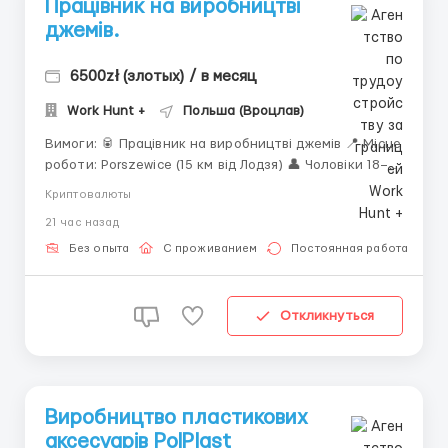
Працівник на виробництві
джемів.
6500zł (злотых) / в месяц
Work Hunt +
Польша (Вроцлав)
Вимоги: 🥫 Працівник на виробництві джемів 📍 Місце
роботи: Porszewice (15 км від Лодзя) 👤 Чоловіки 18–
50 років 📄 Тип договору: Umowa zlecenie 💬 Зв’язок
Криптовалюты
Контакт: ☎️ Деталі за номером +380973617165
21 час назад
Анастасія 💰 Заробітна плата: ...
Без опыта
С проживанием
Постоянная работа
Откликнуться
Виробництво пластикових
аксесуарів PolPlast