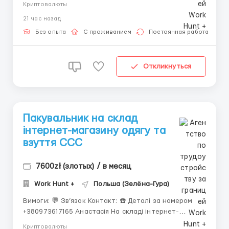
компанії потрібні каменярі, чоловіки з досвідом
Криптовалюты
роботи, до 55 років. З документами для легального
21 час назад
працевлаштування на території Польщі. І з
мінімальним розумінням польської мови. Де п...
Без опыта
С проживанием
Постоянная работа
Откликнуться
Пакувальник на склад
інтернет-магазину одягу та
взуття CCC
7600zł (злотых) / в месяц
Work Hunt +
Польша (Зелёна-Гура)
Вимоги: 💬 Зв’язок Контакт: ☎️ Деталі за номером
+380973617165 Анастасія На складі інтернет-
магазину одягу та взуття CCC Виплати та премії: В
Криптовалюты