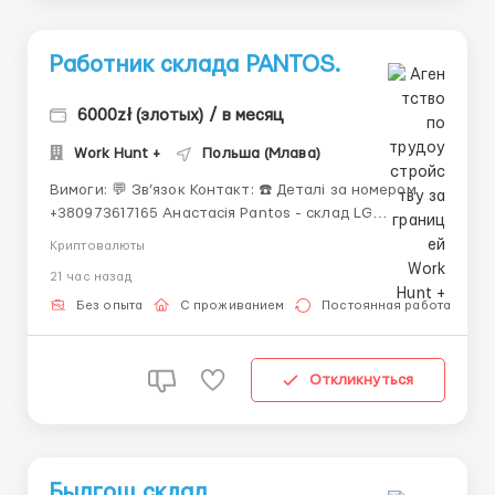
Работник склада PANTOS.
6000zł (злотых) / в месяц
Work Hunt +
Польша (Млава)
Вимоги: 💬 Зв’язок Контакт: ☎️ Деталі за номером
+380973617165 Анастасія Pantos - склад LG
телевизоров и комплектующих Заработная плата:
Криптовалюты
◾ ставка 25,36 злотых нетто для студентов до 26
21 час назад
лет ◾ тариф 31,40 PLN брутто = 31,40 PLN нетто.иЛИ
для тех, у кого есть сертифик...
Без опыта
С проживанием
Постоянная работа
Откликнуться
Быдгощ склад