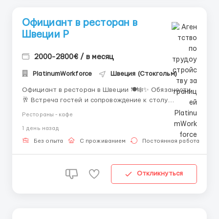
Официант в ресторан в
Швеции Р
2000-2800€ / в месяц
PlatinumWorkforce
Швеция (Стокгольм)
Официант в ресторан в Швеции 🍽️❄️✨ Обязаности
🥂 Встреча гостей и сопровождение к столу
Улыбаешься, ведёшь гостей к их местам, чтобы они
Рестораны - кафе
сразу почувствовали себя как дома. 📋 Приём
1 день назад
заказов Слушаешь пожелания гостей и
записываешь всё точно, чтобы на кухне знали, что
Без опыта
С проживанием
Постоянная работа
готовить, а посетители ос...
Откликнуться