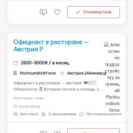
Откликнуться
Официант в ресторане —
Австрия Р
2600-3000€ / в месяц
PlatinumWorkforce
Австрия (Айзенерц)
Официант в ресторане — Австрия 🍽️🇦🇹
Обязаности 🧾 Встреча гостей и помощь с
размещением Вы приветливо встречаете гостей
Рестораны - кафе
ресторана, помогаете им выбрать удобный столик и
19 часов назад
создаёте приятную атмосферу с первых секунд.
Иногда достаточно улыбки и дружелюбного "Добро
Без опыта
С проживанием
Постоянная работа
пожаловать", чтоб...