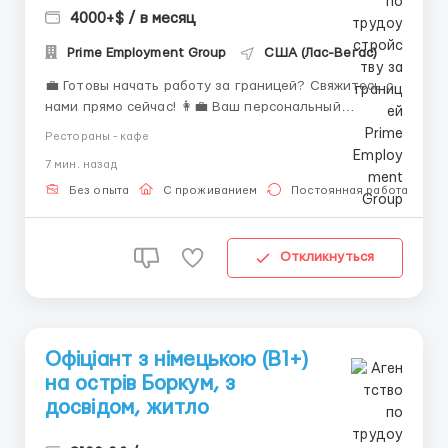
4000+$ / в месяц
Prime Employment Group
США (Лас-Вегас)
💼 Готовы начать работу за границей? Свяжитесь с
нами прямо сейчас! 👩‍💼 Ваш персональный
менеджер — Элис Мария 📱 WhatsApp: ┌ +44 7563
Рестораны - кафе
992 627 └ +44 7746 566 931 ✈️ Telegram: └ +44 7353
7 мин. назад
957 710 ✨ Напишите нам — и сделайте первый шаг к
новой работе и достойному заработку! ...
Без опыта
С проживанием
Постоянная работа
Откликнуться
Офіціант з німецькою (B1+)
на острів Боркум, з
досвідом, житло