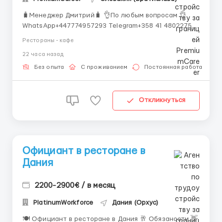
🧳Менеджер Дмитрий🧳 👌По любым вопросам 👌
WhatsApp+447774957293 Telegram+358 41 4802275
🔹 Открытые вакансии: Официант / Официантка
Рестораны - кафе
Бариста Помощник повара Уборщица 🧾
22 часа назад
Обязанности официанта: Обслуживание гостей в
зале Приём и подача заказов Работа с кассой и
Без опыта
С проживанием
Постоянная работа
расчёт гостей ...
Откликнуться
Официант в ресторане в
Дания
2200-2900€ / в месяц
PlatinumWorkforce
Дания (Орхус)
🍽 Официант в ресторане в Дания 🥂 Обязаности 👋