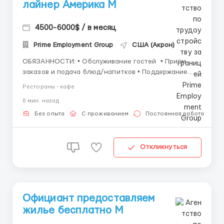
лайнер Америка М
4500-6000$ / в месяц
Prime Employment Group
США (Акрон)
ОБЯЗАННОСТИ: • Обслуживание гостей • Приём
заказов и подача блюд/напитков • Поддержание
чистоты и сервиса на уровне • Консультации по
Рестораны - кафе
меню, рекомендация блюд • Работа на банкетах,
6 мин. назад
ужинах, тематических вечерах • Взаимодействие с
баром и кухней • У...
Без опыта
С проживанием
Постоянная работа
Откликнуться
Официант предоставляем
жилье бесплатно M