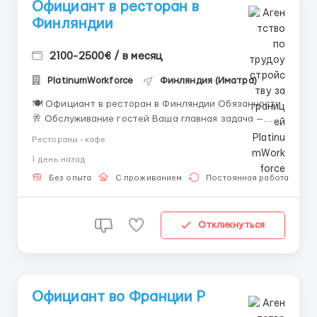
Официант в ресторан в
Финляндии
2100-2500€ / в месяц
PlatinumWorkforce
Финляндия (Иматра)
🍽️ Официант в ресторан в Финляндии Обязанности
🥂 Обслуживание гостей Ваша главная задача —
встречать посетителей с улыбкой, предлагать
Рестораны - кафе
меню, принимать заказы и следить, чтобы гости
1 день назад
были довольны. Хорошее настроение и дружелюбие
делают атмосферу ресторана уютной. 🍴 Подача
Без опыта
С проживанием
Постоянная работа
блюд и напит...
Откликнуться
Официант во Франции Р