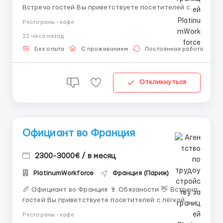
Встреча гостей Вы приветствуете посетителей с
улыбкой и проводите к столику. Простыми словами
Рестораны - кафе
— создаёте первое впечатление, чтобы гости сразу
22 часа назад
почувствовали себя как дома. 📝 Приём заказов
Записываете заказы, уточняете пожелания
Без опыта
С проживанием
Постоянная работа
клиентов ...
Откликнуться
Официант во Франция
2300-3000€ / в месяц
PlatinumWorkforce
Франция (Париж)
🥖 Официант во Франция 🍷 Обязаности 👋 Встреча
гостей Вы приветствуете посетителей с лёгкой
французской элегантностью и провожаете к
Рестораны - кафе
столику. Простыми словами — создаёте атмосферу,