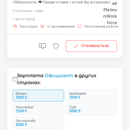
Обязаности 🍽️ Приветствие гостей Вы встречаете
посетителей у входа, улыбаетесь и помогаете им
Рестораны - кафе
занять столик. Ваша задача — создать первое
1 день назад
приятное впечатление о ресторане. Иногда нужно
подсказать, где удобнее расположиться или помочь
Без опыта
С проживанием
Постоянная работа
с верхней...
Откликнуться
Зарплата
Официант
в других
странах
:
Монако
Швейцария
3500 €
3500 €
Люксембург
США
3100 €
3000 $
Лихтенштейн
2600 €