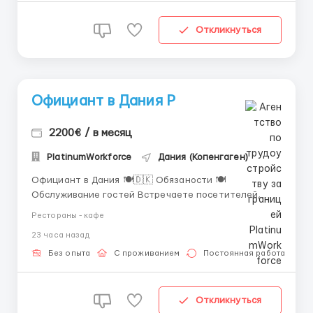
Откликнуться
Официант в Дания Р
2200€ / в месяц
PlatinumWorkforce
Дания (Копенгаген)
Официант в Дания 🍽🇩🇰 Обязаности 🍽
Обслуживание гостей Встречаете посетителей,
помогаете с выбором и создаёте приятную
Рестораны - кафе
атмосферу. 📋 Приём заказов Записываете и
23 часа назад
передаёте заказы на кухню — внимательно и без
путаницы. 🥂 Подача блюд и напитков Красиво и
Без опыта
С проживанием
Постоянная работа
аккуратно подаёте заказы &mda...
Откликнуться