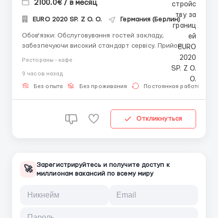
2100.0€ / в месяц
EURO 2020 SP. Z O. O.
Германия (Берлин)
Обов'язки: Обслуговування гостей закладу,
забезпечуючи високий стандарт сервісу. Прийом
замовлень, подача страв та напоїв. Вимоги:
Рестораны - кафе
Обов'язковий досвід роботи офіціантом. Впевнене
9 часов назад
володіння німецькою мовою на рівні від В1 і вище.
Розглядаються переважно дівчата, але також
Без опыта
Без проживания
Постоянная работа
приймаютьс...
Откликнуться
Зарегистрируйтесь и получите доступ к
🚀
миллионам вакансий по всему миру