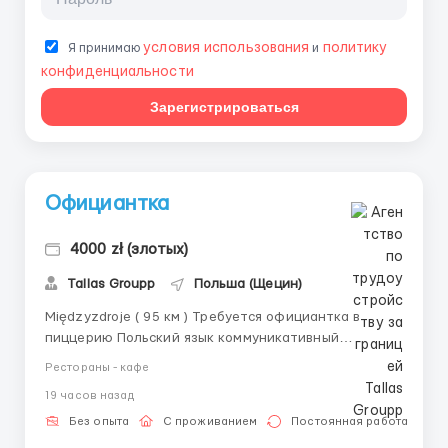
условия использования
политику
Я принимаю
и
конфиденциальности
Зарегистрироваться
Официантка
4000 zł (злотых)
Tallas Groupp
Польша (Щецин)
Międzyzdroje ( 95 км ) Требуется официантка в
пиццерию Польский язык коммуникативный
обязателен. Обязанности : Прием звонков , подача
Рестораны - кафе
заказа в заведении Жилье предоставляется .
19 часов назад
Заработная плата: 3500 злотых нетто первый месяц
, после 4000-4500 злотых нетто Постоянная, ста...
Без опыта
С проживанием
Постоянная работа