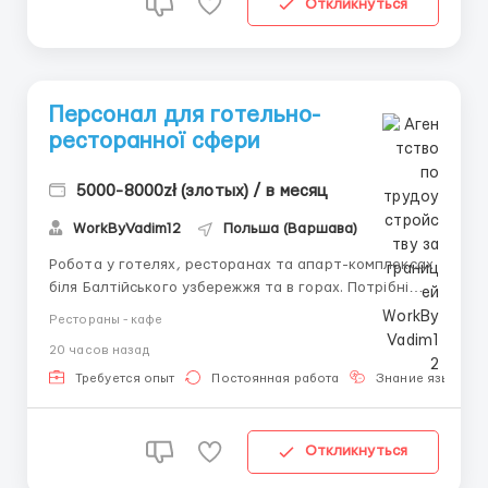
Откликнуться
Персонал для готельно-
ресторанної сфери
5000-8000zł (злотых) / в месяц
WorkByVadim12
Польша (Варшава)
Робота у готелях, ресторанах та апарт-комплексах
біля Балтійського узбережжя та в горах. Потрібні
працівники різних спеціальностей — покоївки, кухарі,
Рестораны - кафе
офіціанти, мийники посуду, бармени. За детальною
20 часов назад
інформацією звертайтесь за номером або пишіть
+380 (93) 638-60-82 (Вадим) **ЗАРОБІТНА ПЛ...
Требуется опыт
Постоянная работа
Знание языка
Откликнуться