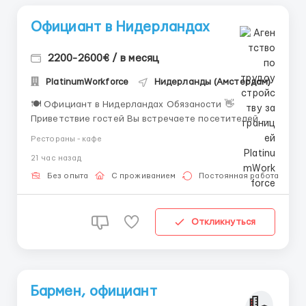
Официант в Нидерландах
2200-2600€ / в месяц
PlatinumWorkforce
Нидерланды (Амстердам)
🍽️ Официант в Нидерландах Обязаности 👋
Приветствие гостей Вы встречаете посетителей с
улыбкой, помогаете им выбрать удобное место и
Рестораны - кафе
создаёте приятную атмосферу с первых секунд. 📝
21 час назад
Приём заказов Аккуратно записываете или вводите
в систему заказы, уточняете предпочтения гостей и
Без опыта
С проживанием
Постоянная работа
рекомендуете...
Откликнуться
Бармен, официант