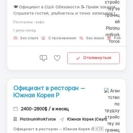
🍽️ Официант в США Обязаности 📝 Приём заказов
Слушаете гостей, улыбаетесь и точно записываете,
что кто хочет заказать — никаких "я вроде слышал"
Рестораны - кафе
не допускается! 🍔 Подача блюд и напитков
1 день назад
Приносите еду и напитки на столы аккуратно и с
улыбкой, чтобы каждый гость почувствовал ...
Без опыта
С проживанием
Без языка
Рабочая в
Откликнуться
Официант в ресторан —
Южная Корея Р
2400-2800$ / в месяц
PlatinumWorkforce
Южная Корея (Сеул)
Официант в ресторан — Южная Корея 🍜🇰🇷