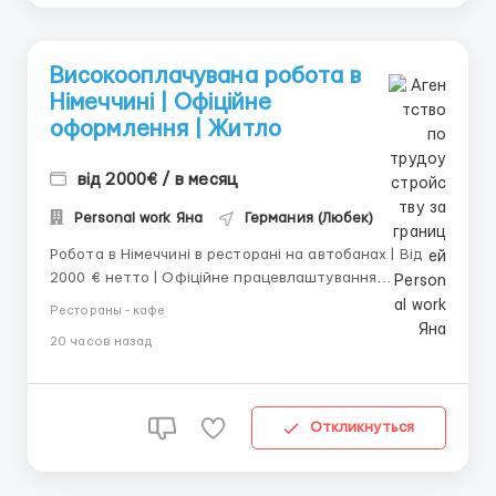
Високооплачувана робота в
Німеччині | Офіційне
оформлення | Житло
від 2000€ / в месяц
Personal work Яна
Германия (Любек)
Робота в Німеччині в ресторані на автобанах | Від
2000 € нетто | Офіційне працевлаштування
Працівник ресторану на автобанах Запрошуємо на
Рестораны - кафе
роботу до сучасних ресторанів на автобанах у
20 часов назад
Німеччині. Стабільна робота, офіційне
працевлаштування та можливість працювати у
дружньому колективі. К...
Откликнуться