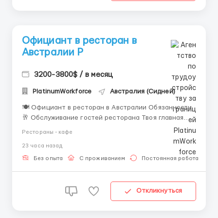
Официант в ресторан в
Австралии Р
3200-3800$ / в месяц
PlatinumWorkforce
Австралия (Сидней)
🍽️ Официант в ресторан в Австралии Обязанности
🥂 Обслуживание гостей ресторана Твоя главная
задача — встречать гостей, помогать им удобно
Рестораны - кафе
разместиться и создавать приятную атмосферу.
23 часа назад
Улыбка, вежливость и хорошее настроение — твои
лучшие помощники в работе. 📋 Приём заказов
Без опыта
С проживанием
Постоянная работа
Прин...
Откликнуться