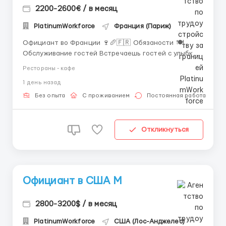
2200-2600€ / в месяц
PlatinumWorkforce
Франция (Париж)
Официант во Франции 🍷🥖🇫🇷 Обязаности 🍽️
Обслуживание гостей Встречаешь гостей с улыбкой,
принимаешь заказы и подаёшь блюда так, чтобы
Рестораны - кафе
каждый почувствовал себя в ресторане настоящего
1 день назад
шефа. ☕ Сервировка столов Аккуратно
расставляешь посуду, приборы и салфетки — чтобы
Без опыта
С проживанием
Постоянная работа
стол выглядел так,...
Откликнуться
Официант в США М
2800-3200$ / в месяц
PlatinumWorkforce
США (Лос-Анджелес)