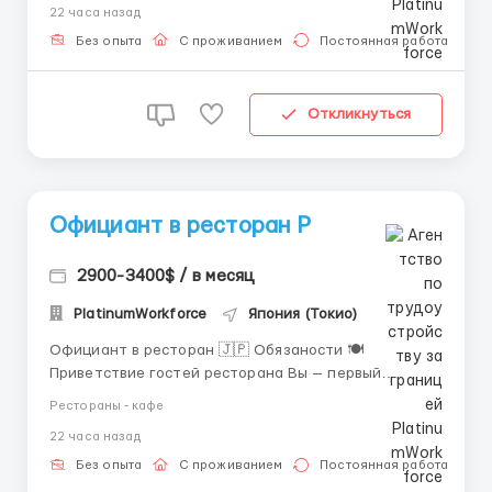
22 часа назад
в которую хочется вернуться. 📖 Презентация меню
Рассказываете о блюдах и напитках, помогаете с
Без опыта
С проживанием
Постоянная работа
выбором, ...
Откликнуться
Официант в ресторан Р
2900-3400$ / в месяц
PlatinumWorkforce
Япония (Токио)
Официант в ресторан 🇯🇵 Обязаности 🍽
Приветствие гостей ресторана Вы — первый
человек, которого видит гость, заходя в ресторан.
Рестораны - кафе
Ваша задача — дружелюбно встретить
22 часа назад
посетителей, помочь им сесть за столик и создать
приятное первое впечатление. Иногда достаточно
Без опыта
С проживанием
Постоянная работа
простой улыбки и пары д...