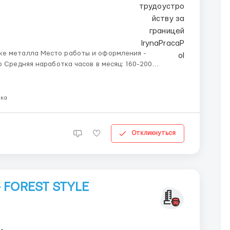
ты и оформления -
ся в
ыка
Откликнуться
— FOREST STYLE