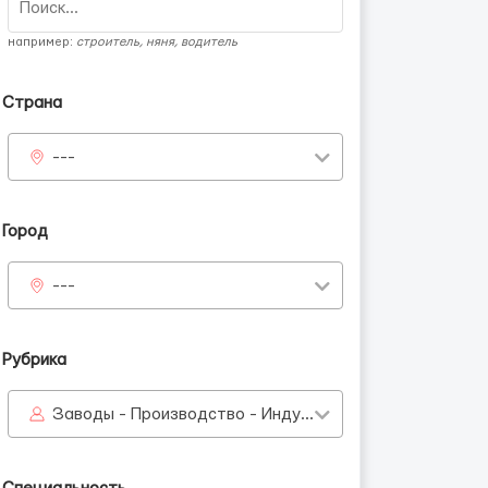
например:
строитель, няня, водитель
Страна
---
Город
---
Рубрика
Заводы - Производство - Индустрия