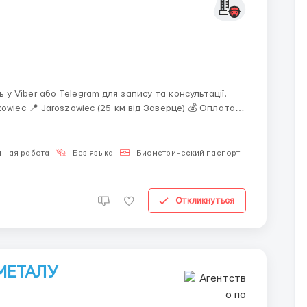
 Viber або Telegram для запису та консультації.
 📍 Jaroszowiec (25 км від Заверце) 💰 Оплата
32,30 PLN брутто/година 26,08 PLN нетто (до 30 000 PLN/рік) 23,33 PLN нетто (понад 30 00...
нная работа
Без языка
Биометрический паспорт
Для мужчи
Откликнуться
МЕТАЛУ