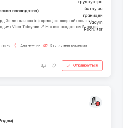
рское воеводство)
есь за
 📍 Місцезнаходження Бялогард,
 языка
Для мужчин
Бесплатная вакансия
Откликнуться
Радом)