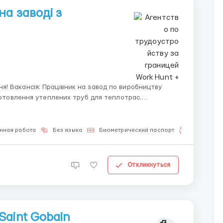
а заводі з
ництву
цтво автоматичне. Робота не важка. Вимоги: —
нная работа
Без языка
Биометрический паспорт
Для семей
Откликнуться
Saint Gobain