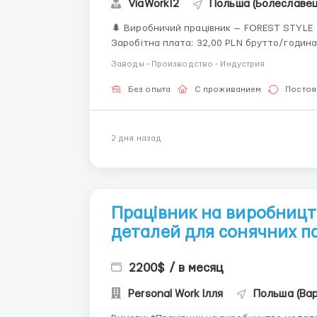
ViaWork12
Польша (Болеславец
🌲 Виробничий працівник — FOREST STYLE 📍 
Заробітна плата: 32,00 PLN брутто/година 
2026 році 23,10 PLN нетто — для осіб без P
Заводы - Производство - Индустрия
Без опыта
С проживанием
Постоя
2 дня назад
Працівник на виробницт
деталей для сонячних п
2200$ / в месяц
Personal Work Ілля
Польша (Ва