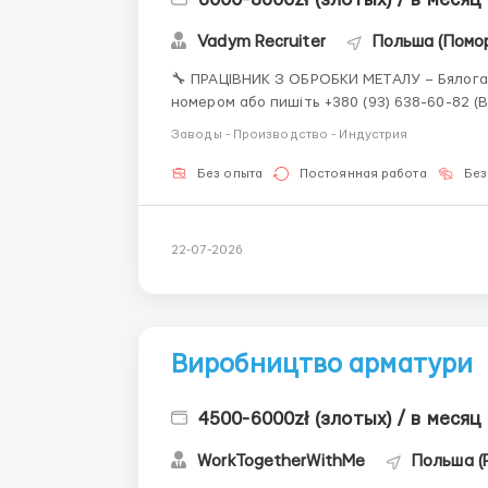
Vadym Recruiter
Польша (Помо
🔧 ПРАЦІВНИК З ОБРОБКИ МЕТАЛУ – Бялогард За детальною інформацією звертайт
номером або пишіть +380 (93) 638-60-82 (Вадим) Viber Telegram
Західнопоморське воєводство 💰 Заробітна плата 💵 28,00 зл/год + премії до 600 зл 🧑‍🎓 29,50
Заводы - Производство - Индустрия
зл/год для праців...
Без опыта
Постоянная работа
Без
22-07-2026
Виробництво арматури
4500-6000zł (злотых) / в месяц
WorkTogetherWithMe
Польша (