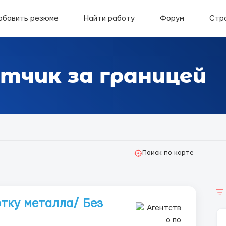
обавить резюме
Найти работу
Форум
Стр
тчик за границей
Поиск по карте
тку металла/ Без