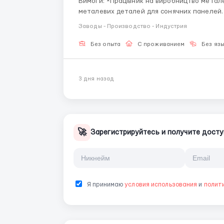
Вимоги: *Працівник на виробництво металевих деталей для сонячних панелей** Виробництво
металевих деталей для сонячних панелей. 
безкоштовним житлом та великою кількістю робочих годин. **
Заводы - Производство - Индустрия
Заробітна плата 30,00 зл/го...
Без опыта
С проживанием
Без яз
3 дня назад
🚀
Зарегистрируйтесь и получите досту
Я принимаю
условия использования
и
полит