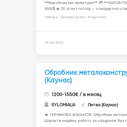
**Виробництво арматури** 💳 **ЗАРОБІТНА ПЛАТА** ◈ 4500-6000 PLN; 54 000-7200 грн; 1250-
1600$ ◈ 25 zł нетто/год — стандартна став
студента; ◈ +1 zł/год — доплата за власн
Заводы - Производство - Индустрия
з 15 по 1...
10-06-2026
Обробник металоконстру
(Каунас)
1200-1550€ / в месяц
SYLOMIALIA
Литва (Каунас)
🔥 ТЕРМІНОВА ВАКАНСІЯ: Обробник металок
Шукаєте надійну роботу за кордоном без 
пропонуємо стабільність та повагу до вашої праці! Зверніть увагу: прийма