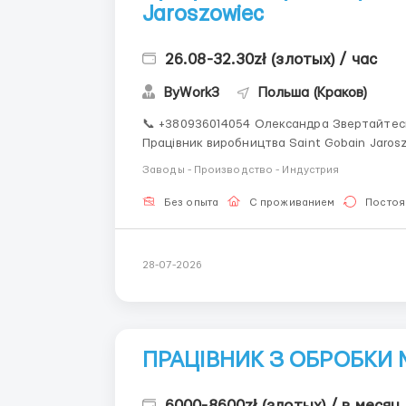
Jaroszowiec
26.08-32.30zł (злотых) / час
ByWork3
Польша (Краков)
📞 +380936014054 Олександра Звертайтесь у
Працівник виробництва Saint Gobain Jaroszowiec
Заводы - Производство - Индустрия
Без опыта
С проживанием
Постоя
28-07-2026
ПРАЦІВНИК З ОБРОБКИ 
6000-8600zł (злотых) / в месяц