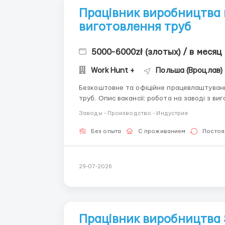
Працівник виробництва н
виготовлення труб
5000-6000zł (злотых) / в месяц
Work Hunt +
Польша (Вроцлав)
Безкоштовне та офіційне працевлаштування! Вакансія: Працівник на завод по вироб
труб. Опис вакансії: робота на заводі з виготовлення утеплених труб для теплотрас.
Обов'язки: робота на різних процесах. Виробни
Заводы - Производство - Индустрия
б...
Без опыта
С проживанием
Постоя
29-07-2026
Працівник виробництва 