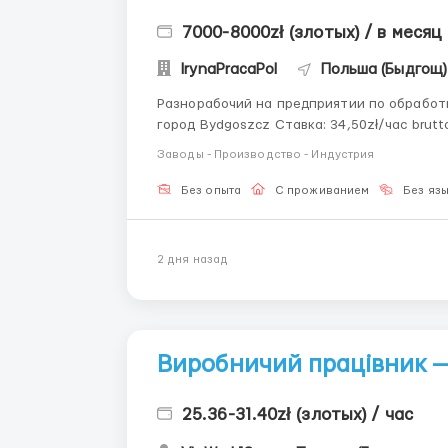
7000-8000zł (злотых) / в месяц
IrynaPracaPol
Польша (Быдгощ)
Разнорабочий на предприятии по обработке металла Место рабо
город Bydgoszcz Ставка: 34,50zł/час brutto Средняя наработка часов в месяц: 160-200
Проживание: ежемесячная стоимость 790 zł Задачи для мужчины: • Работа заключает
Заводы - Производство - Индустрия
подвеш...
Без опыта
С проживанием
Без яз
2 дня назад
Виробничий працівник 
25.36-31.40zł (злотых) / час