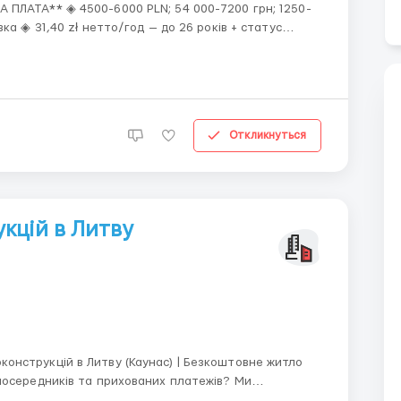
ка ◈ 31,40 zł нетто/год — до 26 років + статус
е житло; ◈ Виплата зарплати на банківський рахунок
Откликнуться
кцій в Литву
онструкцій в Литву (Каунас) | Безкоштовне житло
посередників та прихованих платежів? Ми
ємо тільки тих