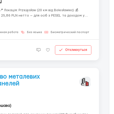
)
Локація: Przejęsław (20 км від Bolesławiec) 💰
25,86 PLN нетто — для осіб з PESEL та доходом у
ESEL або з доходом понад 30 000 PLN 25,13 PLN...
нная работа
Без языка
Биометрический паспорт
Для мужчи
Откликнуться
во металевих
анелей
ршава)