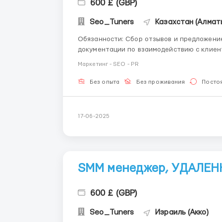
600 £ (GBP)
Seo_Tuners
Казахстан (Алмат
Обязанности: Сбор отзывов и предложение улучшений по качеству обслуживания Ведение
документации по взаимодействию с клиентами Требования: Уверенное владение к
и офисными программами Условия: Гибкий график: возможность работать в дневные или
Маркетинг - SEO - PR
ночные смены Обуч...
Без опыта
Без проживания
Посто
17-06-2025
SMM менеджер, УДАЛЕН
600 £ (GBP)
Seo_Tuners
Израиль (Акко)