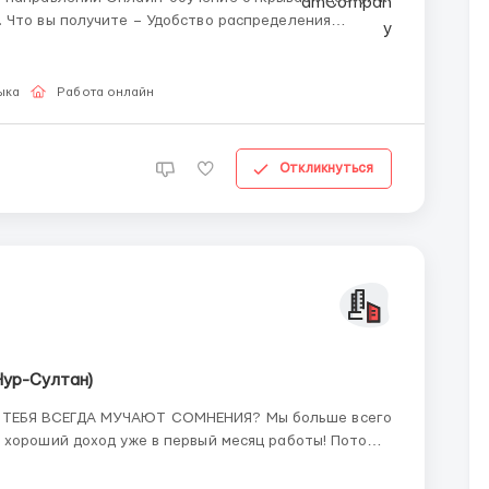
ия
 включения – Практические задачи с обратной
ыка
Работа онлайн
Откликнуться
Нур-Султан)
ЕГДА МУЧАЮТ СОМНЕНИЯ? Мы больше всего
роший доход уже в первый месяц работы! Потому
м и мы вместе с Вами. РАБОТАЙ С НАМИ и
И! Мы предоставляе...