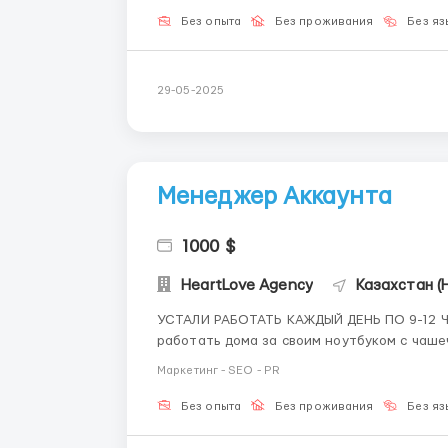
Без опыта
Без проживания
Без яз
29-05-2025
Менеджер Аккаунта
1000 $
HeartLove Agency
Казахстан (
УСТАЛИ РАБОТАТЬ КАЖДЫЙ ДЕНЬ ПО 9-12 ЧАСОВ? ТО
работать дома за своим ноутбуком с чаше
работай вместе с нами! Пишите мне в телеграммах @TarasWorkHR и я подробно расскажу Вам
Маркетинг - SEO - PR
о работе. -Работа с ПК или ноутбу...
Без опыта
Без проживания
Без яз