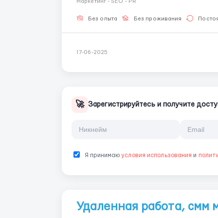
Маркетинг - SEO - PR
яркие и увлекательные посты для различ...
Без опыта
Без проживания
Посто
17-06-2025
🚀
Зарегистрируйтесь и получите досту
Я принимаю
условия использования
и
полит
Удаленная работа, смм 