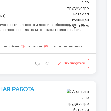
ия)
ят совмещать с личной жизнью. Контакты: 💬
янная работа
Без языка
Бесплатная вакансия
Откликнуться
НАЯ РАБОТА