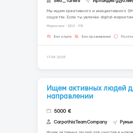
Seo_Tuners
Ирландия (Дублин
Мы ищем креативного и инициативного SM
соцсетях. Если ты увлечён digital-маркет
контент, мы рады видеть тебя в нашей команде! Обязанности: Создание и 
Маркетинг - SEO - PR
контента для соцсетей (Instagram, Facebook,
Без опыта
Без проживания
Посто
17-06-2025
Ищем активных людей дл
направлении
5000 €
CarpathiaTeamCompany
Румын
Ищем активных людей для участия в новом направлении Онлайн-обуче