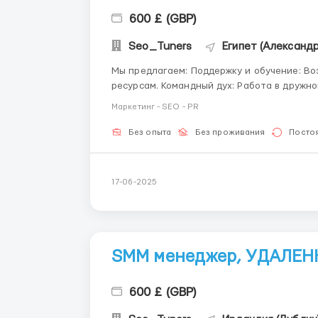
600 £ (GBP)
Seo_Tuners
Египет (Александр
Мы предлагаем: Поддержку и обучение: Возможности для роста и доступ к образовательным
ресурсам. Командный дух: Работа в дружной атмосфере, где ценится вклад каждого. Гибкий
график: Удобные условия работы, которые позвол
Маркетинг - SEO - PR
...
Без опыта
Без проживания
Посто
17-06-2025
SMM менеджер, УДАЛЕН
600 £ (GBP)