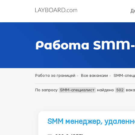
Д
Работа SMM-с
Работа за границей
Все вакансии
SMM-спец
По запросу
SMM-специалист
найдено
502
вака
SMM менеджер, удаленн