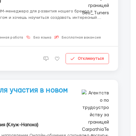
)
M-менеджера для развития нашего бренда в
ингом и хочешь научиться создавать интересный
публикация
 V...
янная работа
Без языка
Бесплатная вакансия
Откликнуться
я участия в новом
ия (Клуж-Напока)
ние открывает доступ к