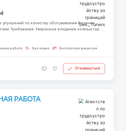
ы)
омпьютером
янная работа
Без языка
Бесплатная вакансия
Откликнуться
НАЯ РАБОТА