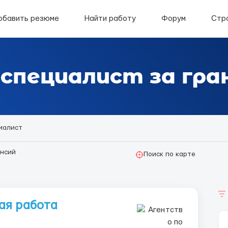
обавить резюме
Найти работу
Форум
Стр
пециалист за гра
иалист
нсий
Поиск по карте
ая работа