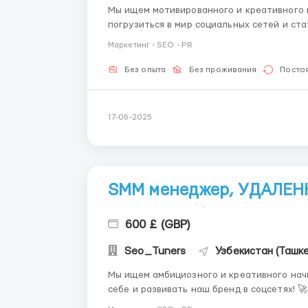
Мы ищем мотивированного и креативного
погрузиться в мир социальных сетей и ст
развивать бренд в цифровом пространстве,
Маркетинг - SEO - PR
твой шанс! 🌟 Твои обяза
Без опыта
Без проживания
Посто
17-06-2025
SMM менеджер, УДАЛЕН
600 £ (GBP)
Seo_Tuners
Узбекистан (Ташке
Мы ищем амбициозного и креативного на
себе и развивать наш бренд в соцсетях! 
среде, этот шанс для тебя! 🌟 Что ты будешь делать: 🎨 Создание контента: Разрабатывать