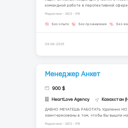
командной работе в перспективной сфере. Что вы получите – Удобство распределен
времени – Прозрачная и понятная система
Маркетинг - SEO - PR
связью – Онлайн...
Без опыта
Без проживания
Без яз
09-06-2025
Менеджер Анкет
900 $
HeartLove Agency
Казахстан (
ДАВНО МЕЧАТЕШЬ РАБОТАТЬ Удаленно НО ТЕБЯ ВС
заинтересованы в том, чтобы Вы вышли на хо
что когда Вы зарабатываете, зарабатывае
Маркетинг - SEO - PR
зарабатывай РЕАЛЬНЫЕ ДЕНЬГ