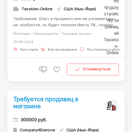
Taxation-Online
США (Нью-Йорк)
Требования: Опыт в продажах или же релевантных
не требуется, но будет плюсом Иметь ПК, телефон
Умение красиво общаться с клиентами Где
Магазины - Супермаркеты - Торговые центры
работать? Оффлайн работа Условия работы: Поиск
25-06-2024
клиентов, звонки, чаты, переписки Возможность
уделять работе более 5 часов в день ...
Без опыта
Без проживания
Постоянная работа
Откликнуться
Требуется продавец в
магазине
300000 руб.
Company4Everone
США (Нью-Йорк)