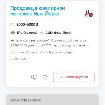
Продавец в ювелирном
магазине Нью-Йорка
3000-5000 $
EPL Diamond
США (Нью-Йорк)
Хотите жить интересно? Хотите заработать от
3000-5000 долларов? Х Тогда приходите к нам.
Покажи на что ты способен! В ЭПЛ у тебя есть
Магазины - Супермаркеты - Торговые центры
исключительная возможность стать директором
02-06-2022
салона, а в будущем и директором целой сети!
Сейчас открыто окно возможностей для начала
интересной игры! Отправляй ре...
Откликнуться
ВАКАНСИЯ ЗАКРЫТА