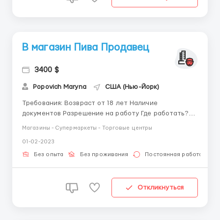
В магазин Пива Продавец
3400 $
Popovich Maryna
США (Нью-Йорк)
Требования: Возвраст от 18 лет Наличие
документов Разрешение на работу Где работать?
Пивной магазин почти в центре Нью Йорка Условия
Магазины - Супермаркеты - Торговые центры
работы: График работы 2/2 3/2 3/3... Форму
01-02-2023
предоставляет магазин Обязанности - выкладка
товара, ротация продуктов, контроль сроков ...
Без опыта
Без проживания
Постоянная работа
Откликнуться