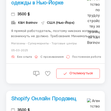
одежды в Нью-Йорке
3500 $
K&H Barinov
США (Нью-Йорк)
Я прямой работодатель, поэтому никаких вопросов
возникнуть не должно. Требования: Минимальное
знание английского языка Вежливость Минимальное
Магазины - Супермаркеты - Торговые центры
умение обращаться с компьютером Где работать?
05-03-2025
Работа в Нью-Йорке, компания новая, небольшая,
но быстро набираем обороты. Ваша задача ...
Без опыта
С проживанием
Постоянная работа
Откликнуться
Shopify Онлайн Продавец
3500 $