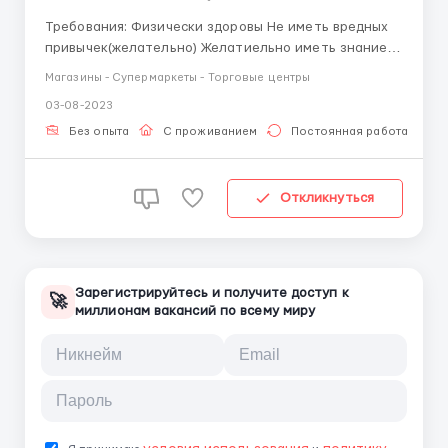
Требования: Физически здоровы Не иметь вредных
привычек(желательно) Желатиельно иметь знание
языка, если нету то организуем вам преподователя
Магазины - Супермаркеты - Торговые центры
Возраст: 18 - 50 лет Граждани России или Беларуси
03-08-2023
или СНГ Где работать? Магзин/бутик в городе
Условия работы: 6 часов в де...
Без опыта
С проживанием
Постоянная работа
Откликнуться
Зарегистрируйтесь и получите доступ к
🚀
миллионам вакансий по всему миру