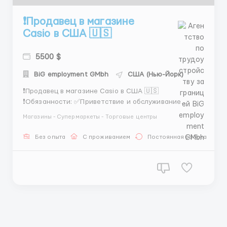
❗️Продавец в магазине
Casio в США 🇺🇸
5500 $
BіG employment GMbh
США (Нью-Йорк)
❗️Продавец в магазине Casio в США 🇺🇸
❗️Обязанности: ✅Приветствие и обслуживание
клиентов согласно стандартам обслуживания Casio.
Магазины - Супермаркеты - Торговые центры
✅Предоставление информации о продукции,
консультирование клиентов и помощь в выборе
Без опыта
С проживанием
Постоянная работа
товаров. ✅Проведение демонстраций продукции и
предоставление консультаций...