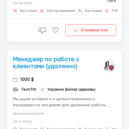
09-06-2025
інтернетом Увага до деталей та відповідальність 📩
Для біль...
Без опыта
Без проживания
Без языка
Работа о
Откликнуться
Менеджер по работе с
клиентами (удаленно)
1000 $
TechTrit
Украина (Белая Церковь)
Мы ищем активного и целеустремленного
менеджера по продажам для удаленной работы.
Если ты умеешь работать с клиентами, понимаешь
Удаленная работа
потребности бизнеса и хочешь зарабатывать, не
20-11-2024
выходя из дома, эта вакансия для тебя!