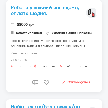
Робота у вільний час вдома,
оплата щодня.
38000 грн.
RobotaVdomaUa
Украина (Белая Церковь)
Пропонуємо роботу, яку можна поєднувати із
основним видом діяльності. Ідеальний варіант
заробітку для жінок 18-45 років. Зайнятість від 3-х
Удаленная работа
годин в день з нефіксованим графіком. Безкоштовне
23-07-2026
навчання online, вільний графік роботи. Робота
підійде як дод...
Без опыта
Для женщин
Работа онлайн
Откликнуться
Набір тексту/без досвіду/на