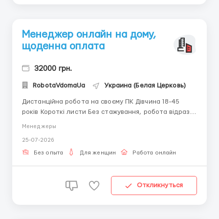
Менеджер онлайн на дому,
щоденна оплата
32000 грн.
RobotaVdomaUa
Украина (Белая Церковь)
Дистaнційна робота на своєму ПК Дівчина 18-45
років Короткі листи Без стажування, робота відразу.
Доступне, безкоштовне покрокове навчання. Для
Менеджеры
отримання детальної інформації пишіть в telegram
25-07-2026
+38(068) 584 84 08 @robotaUAdoma ...
Без опыта
Для женщин
Работа онлайн
Откликнуться