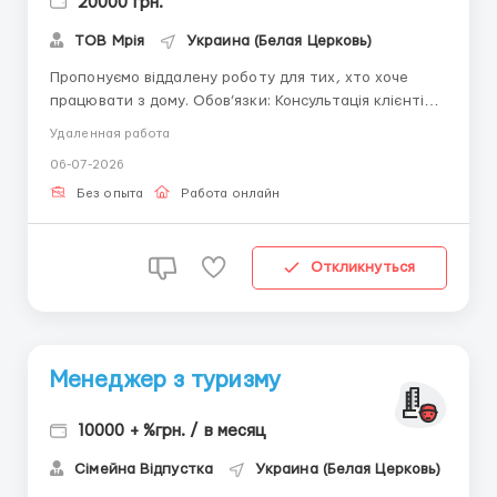
20000 грн.
ТОВ Мрія
Украина (Белая Церковь)
Пропонуємо віддалену роботу для тих, хто хоче
працювати з дому. Обов’язки: Консультація клієнтів
за готовими інструкціями. Реєстрація даних у
Удаленная работа
системі. Ведення звітності. Вимоги: постійний вихід в
06-07-2026
інтрернет, бажання заробляти та розвиватися.
Умови: Робота вдома, зручний графік. На...
Без опыта
Работа онлайн
Откликнуться
Менеджер з туризму
10000 + %грн. / в месяц
Сімейна Відпустка
Украина (Белая Церковь)