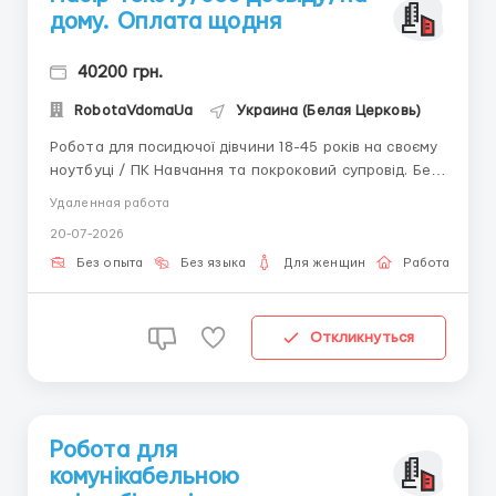
дому. Оплата щодня
40200 грн.
RobotaVdomaUa
Украина (Белая Церковь)
Робота для посидючої дівчини 18-45 років на своєму
ноутбуці / ПК Навчання та покроковий супровід. Без
вкладень. - Зарплата 2 рази на місяць або щодня.
Удаленная работа
Місце проживання не має значення. Для отримання
20-07-2026
детальної інформації пишіть в telegram +38(068) 584
84 08 @robotaUAdoma ...
Без опыта
Без языка
Для женщин
Работа онлай
Откликнуться
Робота для
комунікабельною