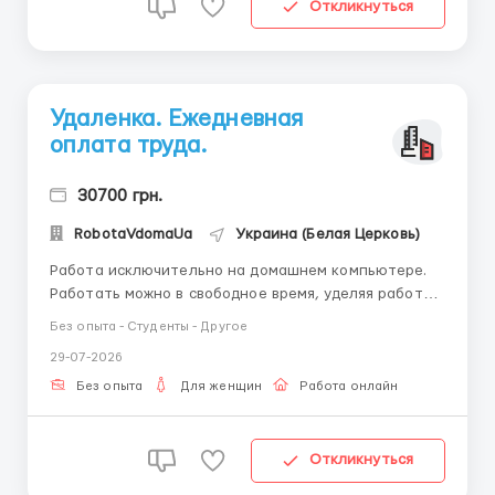
Откликнуться
Удаленка. Ежедневная
оплата труда.
30700 грн.
RobotaVdomaUa
Украина (Белая Церковь)
Работа исключительно на домашнем компьютере.
Работать можно в свободное время, уделяя работе
от 3-4 часов в день. Есть возможность совмещения с
Без опыта - Студенты - Другое
основной работой или учебой, подходит мамам в
29-07-2026
декрете. Без финансовых вложений. Требования:
женщина от 18-45 лет, наличие ПК и доступа в
Без опыта
Для женщин
Работа онлайн
Интерне...
Откликнуться