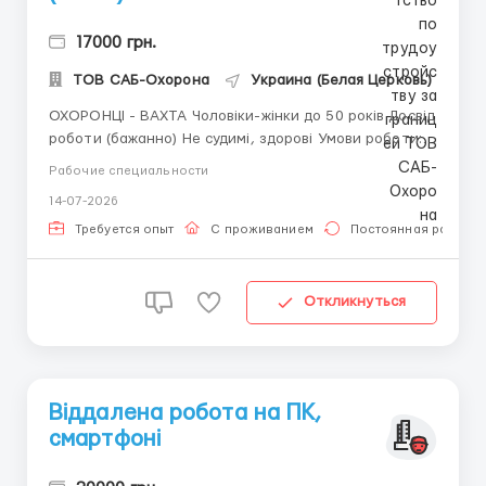
17000 грн.
ТОВ САБ-Охорона
Украина (Белая Церковь)
ОХОРОНЦІ - ВАХТА Чоловіки-жінки до 50 років Досвід
роботи (бажанно) Не судимі, здорові Умови роботи:
Вахтовий метод 21-21, 21-10 діб Робота Черкаська,
Рабочие специальности
Вынницька, Кіровоградська обл. Фірма надає житло,
14-07-2026
аванси, (оплата після вахти) від 420-600 грн зміна ☎️
096 723 53 ...
Требуется опыт
С проживанием
Постоянная работа
Откликнуться
Віддалена робота на ПК,
смартфоні