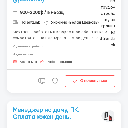
900-2000$ / в месяц
TalentLink
Украина (Белая Церковь)
Мечтаешь работать в комфортной обстановке и
самостоятельно планировать свой день? Тогда
присоединяйся к нам! Что мы предлагаем? •
Удаленная работа
Удалённый формат работы • Доход в валюте • Аванс
4 дня назад
через 14 дней • Обучение с нуля • Поддержка
команды Требования: &bu...
Без опыта
Работа онлайн
Откликнуться
Менеджер на дому, ПК.
Оплата кожен день.