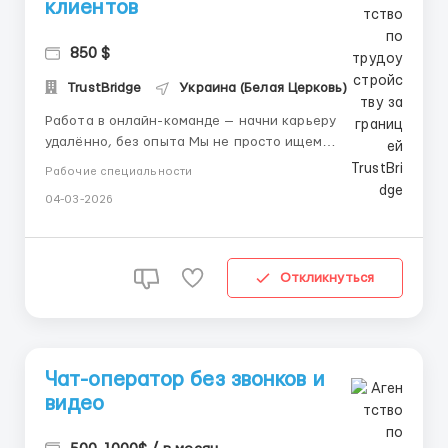
клиентов
850 $
TrustBridge
Украина (Белая Церковь)
Работа в онлайн-команде — начни карьеру
удалённо, без опыта Мы не просто ищем
сотрудников — мы формируем команду. Если ты
Рабочие специальности
хочешь быть частью понятного и прозрачного
04-03-2026
проекта, где платят за работу и поддерживают с
первого дня — тебе к нам. 💬 Что ты будешь делать:
Переписка с кл...
Откликнуться
Чат-оператор без звонков и
видео