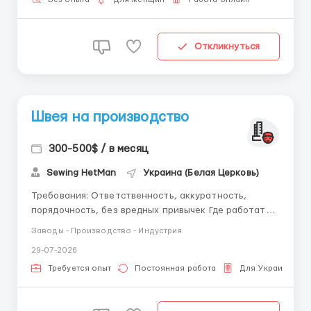
женщина от 18-45 лет, наличие ПК и доступа в
Интерне...
Откликнуться
Швея на производство
300-500$ / в месяц
Sewing HetMan
Украина (Белая Церковь)
Требования: Ответственность, аккуратность,
порядочность, без вредных привычек Где работать?
Швейный цех - современное трикотажное
Заводы - Производство - Индустрия
производство Условия работы: пооперационное
29-07-2026
сшивание деталей кроя оборудование (оверлок,
прямострочка, плоскошовная машинка); полный...
Требуется опыт
Постоянная работа
Для Украинцев