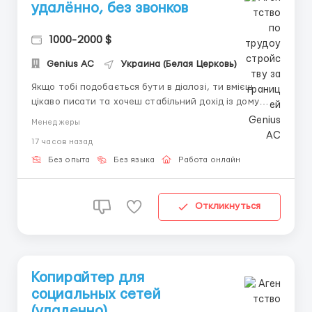
удалённо, без звонков
1000-2000 $
Genius AС
Украина (Белая Церковь)
Якщо тобі подобається бути в діалозі, ти вмієш
цікаво писати та хочеш стабільний дохід із дому
спробуй себе в нашій команді. Шукаємо людей, які
Менеджеры
можуть залучати та утримувати увагу в текстовому
17 часов назад
спілкуванні. Про роботу: Ти будеш вести чати з
користувачами англійською. Це не техпідтримк...
Без опыта
Без языка
Работа онлайн
Откликнуться
Копирайтер для
социальных сетей
(удаленно)