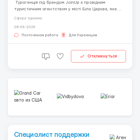
Турагенція під брендом JoinUp є провідним
туристичним агентством у місті Біла Церква, яке
спеціалізується на організації туристичних
Сфера туризма
подорожей для сімей. Ми прагнемо забезпечити
08-06-2026
нашим клієнтам незабутні враження та відмінний
сервіс під час їхніх подорожей. У зв’язку з
Постоянная работа
Для Украинцев
розширенням діял...
Откликнуться
Специалист поддержки