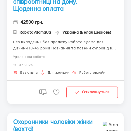
співробітниці на дому.
Щоденна оплата
42500 грн.
RobotaVdomaUa
Украина (Белая Церковь)
Без вкладень і без продажу Робота вдома для
дівчини 18-45 років Навчання та повний супровід в
процесі роботи. Написання коротких листів. Не за
Удаленная работа
що платити не потрібно. Наявність ноутбука або
20-07-2026
комп'ютера обов'язково. Графік роботи договірний.
За подробицями пишіть в telegram + 38068 5...
Без опыта
Для женщин
Работа онлайн
Откликнуться
Охоронники чоловіки жінки
(вахта)