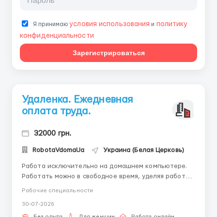
условия использования
политику
Я принимаю
и
конфиденциальности
Зарегистрироваться
Удаленка. Ежедневная
оплата труда.
32000 грн.
RobotaVdomaUa
Украина (Белая Церковь)
Работа исключительно на домашнем компьютере.
Работать можно в свободное время, уделяя работе
от 3-4 часов в день. Есть возможность совмещения с
Рабочие специальности
основной работой или учебой, подходит мамам в
30-07-2026
декрете. Без финансовых вложений. Требования:
Без опыта
Для женщин
Работа онлайн