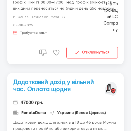
Графік: Пн-Пт 08:00—17:00. Іноді графік змінюється —
вихідний переноситься на будній день або навпаки.
Зарплатня: перший місяць стажування 15000 грн,
Инженер - Технолог - Механик
надалі орієнтовано 40 000 тис. Виплата кожного
09-08-2025
тижня. Працевлаштування: за бажанням.
Ми не сидимо в ...
Требуется опыт
Откликнуться
Додатковий дохід у вільний
час. Оплата щодня
47000 грн.
RonotaDoma
Украина (Белая Церковь)
Додатковий дохід для жінок від 18 до 45 років Можна
працювати постійно або використовувати цю