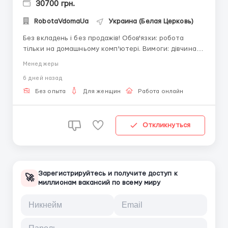
30700 грн.
RobotaVdomaUa
Украина (Белая Церковь)
Без вкладень і без продажів! Обов'язки: робота
тільки на домашньому комп'ютері. Вимоги: дівчина
18-45 років! Наявність ноутбука або комп'ютера,
Менеджеры
грамотність, відповідальність, посидючість. Графік
6 дней назад
роботи вільний. Щоденна виплата заробітної плати.
За подробицями пишіть в...
Без опыта
Для женщин
Работа онлайн
Откликнуться
Зарегистрируйтесь и получите доступ к
🚀
миллионам вакансий по всему миру