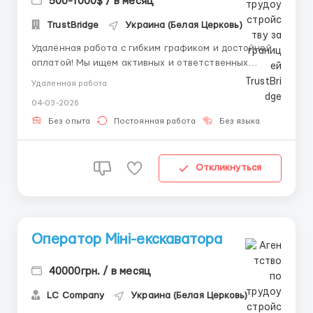
500-1000$ / в месяц
TrustBridge
Украина (Белая Церковь)
Удалённая работа с гибким графиком и достойной
оплатой! Мы ищем активных и ответственных
людей, готовых начать карьеру в онлайн-сфере.
Удаленная работа
Обучение и полная поддержка — за нами!
04-03-2026
Требования: Компьютер или ноутбук;
Ответственность и желание развиваться; Опыт не
Без опыта
Постоянная работа
Без языка
требуется...
Откликнуться
Оператор Міні-екскаватора
40000грн. / в месяц
LC Company
Украина (Белая Церковь)