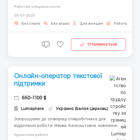
роботу як додатковий заробіток. Вимоги: вік від 18
Рабочие специальности
до 45 років, цілеспрямована, активна в роботі і
05-07-2025
комунікабельна! Умови: від 3-4 годин в день,
працюєте тільки на ПК ...
Без опыта
Без языка
Для женщин
Работа онлай
Откликнуться
Онлайн-оператор текстової
підтримки
650-1100 $
Lumisphere
Украина (Белая Церковь)
Запрошуємо до співпраці співробітника для
віддаленої роботи Умови: Безкоштовне навчання
перед стартом Постійна підтримка 24/7 Можливість
Удаленная работа
професійного росту Вимоги: ПК або ноутбук з