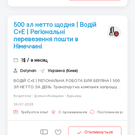
500 зл нетто щодня | Водій
C+E | Регіональні
перевезення пошти в
Німеччині
1$ / в месяц
Dolynan
Украина (Киев)
ВОДІЙ C+E | РЕГІОНАЛЬНА РОБОТА БІЛЯ БЕРЛІНА | 500
ЗЛ НЕТТО ЗА ДЕНЬ Транспортна компанія запрошує
водіїв категорії C+E на постійну роботу в Німеччині.
Водители - Дальнобойщики - Курьеры
База: околиці Берліна (Німеччина) Вантажі: пошта та
26-07-2026
посилки Маршрути: постійні регіональні рейси по
Берліну та федеральній землі Бранденбу...
Требуется опыт
С проживанием
Постоянная работа
Откликнуться