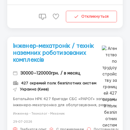
Откликнуться
Інженер-мехатронік / технік
наземних роботизованих
комплексів
30000–120000грн. / в месяц
427 окремий полк безпілотних систем
Украина (Киев)
Батальйон НРК 427 бригади СБС «РАРОГ» запрошує
інженера-мехатроніка для обслуговування, ремонту
та технічного розвитку наземних роботизованих
Инженер - Технолог - Механик
комплексів (НРК). Шукаємо людину, яка розуміє
29-07-2026
механіку, електроприводи й електроніку та вміє не
просто замінювати деталі, а послідовно знаходити
Требуется опыт
С проживанием
Постоянная работа