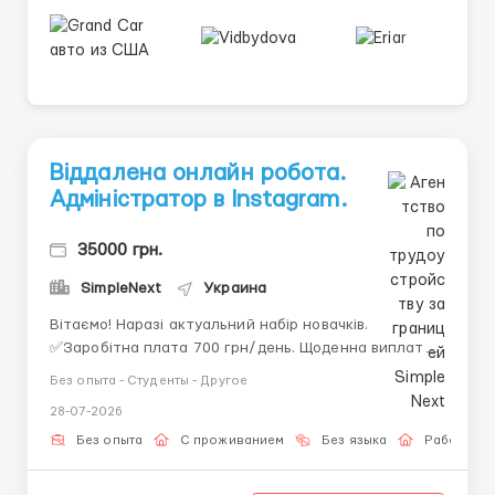
Віддалена онлайн робота.
Адміністратор в Instagram.
35000 грн.
SimpleNext
Украина
Вітаємо! Наразі актуальний набір новачків. ㅤ
✅Заробітна плата 700 грн/день. Щоденна виплата. ㅤ
Simple Tech — провідна команда з розвитку
Без опыта - Студенты - Другое
соціальних мереж. Ми успішно просуваємо бізнес в
28-07-2026
мережі інтернет вже більше 5-ти років на ринку
України. ㅤ ❓Шукаємо адмініст...
Без опыта
С проживанием
Без языка
Работа он