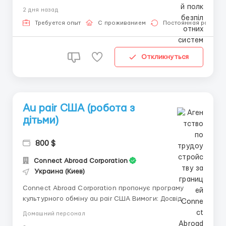
знищеної ворожої техніки та живої сили противника.
2 дня назад
Полк розвивається та створює нові команди. Полк
використовує дрони наст...
Требуется опыт
С проживанием
Постоянная работа
Откликнуться
Au pair США (робота з
дітьми)
800 $
Connect Abroad Corporation
Украина (Киев)
Connect Abroad Corporation пропонує програму
культурного обміну au pair США Вимоги: Досвід
догляду за дітьми Середня англійська та вище
Домашний персонал
Наявність водійських прав Відсутність власних дітей