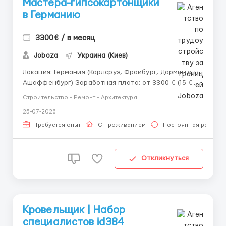
Мастера-гипсокартонщики
в Германию
3300€ / в месяц
Joboza
Украина (Киев)
Локация: Германия (Карлсруэ, Фрайбург, Дармштадт,
Ашаффенбург) Заработная плата: от 3300 € (15 €/
час) Ищем опытных гипсокартонщиков и
Строительство - Ремонт - Архитектура
отделочников для выполнения строительных работ
25-07-2026
на объектах в Германии. Функционал: Монтаж
металлического профиля и обшивка
Требуется опыт
С проживанием
Постоянная работа
гипсокартонными...
Откликнуться
Кровельщик | Набор
специалистов id384