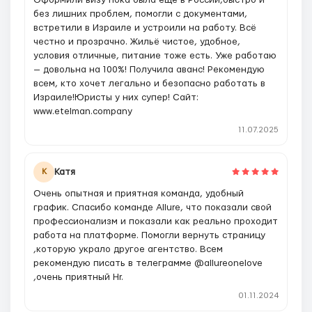
Оформили визу пока была еще в России,быстро и
без лишних проблем, помогли с документами,
встретили в Израиле и устроили на работу. Всё
честно и прозрачно. Жильё чистое, удобное,
условия отличные, питание тоже есть. Уже работаю
— довольна на 100%! Получила аванс! Рекомендую
всем, кто хочет легально и безопасно работать в
Израиле!Юристы у них супер! Сайт:
www.etelman.company
11.07.2025
Катя
К
Очень опытная и приятная команда, удобный
график. Спасибо команде Allure, что показали свой
профессионализм и показали как реально проходит
работа на платформе. Помогли вернуть страницу
,которую украло другое агентство. Всем
рекомендую писать в телеграмме @allureonelove
,очень приятный Hr.
01.11.2024