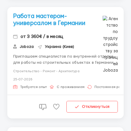
Работа мастером-
универсалом в Германии
от 3 360€ / в месяц
Joboza
Украина (Киев)
Приглашаем специалистов по внутренней отделке
для работы на строительных объектах в Германии,
г. Штутгарт. 📍 Германия, Штутгарт 💶 Оплата — 14
Строительство - Ремонт - Архитектура
€/час (возможность повышения до 15 €/час) 🕒 В
25-07-2026
среднем 220–240 часов в месяц 🚐 Предоставляется
транспорт 🛠️ Рабочий инструмен...
Требуется опыт
С проживанием
Постоянная работа
Откликнуться