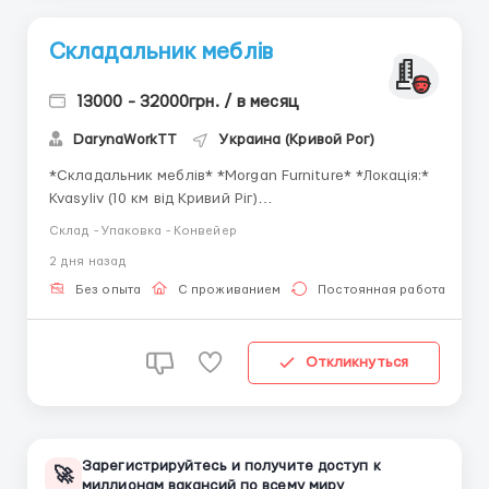
Складальник меблів
13000 - 32000грн. / в месяц
DarynaWorkTT
Украина (Кривой Рог)
*Складальник меблів* *Morgan Furniture* *Локація:*
Kvasyliv (10 км від Кривий Ріг)
___________________________________
Склад - Упаковка - Конвейер
___________ *Заробітна плата:* *13000.00 UAH
2 дня назад
брутто/місяць - 32000.00 UAH брутто/місяць*
Гарантовані понаднормові: 15 годин на тиждень,
Без опыта
С проживанием
Постоянная работа
оплачувані за подвійн...
Откликнуться
Зарегистрируйтесь и получите доступ к
🚀
миллионам вакансий по всему миру