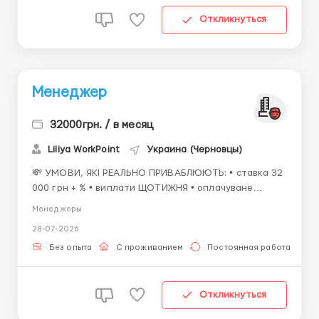
Откликнуться
Менеджер
32000грн. / в месяц
Liliya WorkPoint
Украина (Черновцы)
💸 УМОВИ, ЯКІ РЕАЛЬНО ПРИВАБЛЮЮТЬ: • ставка 32
000 грн + % • виплати ЩОТИЖНЯ • оплачуване
навчання 8 000 грн після проходження • можливість
Менеджеры
швидко вирости в доході 🎁 ДОДАТКОВІ БОНУСИ: •
28-07-2026
грошові розіграші серед співробітників • призи за
результати бонуси за акти...
Без опыта
С проживанием
Постоянная работа
Откликнуться