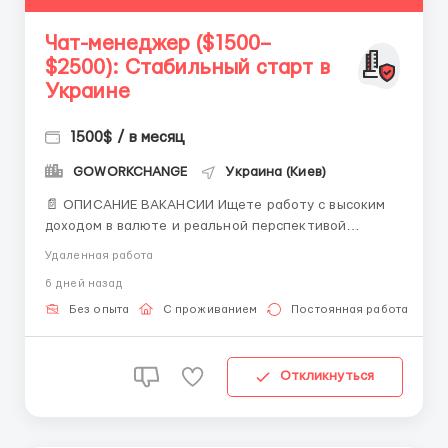
Чат-менеджер ($1500–
$2500): Стабильный старт в
Украине
1500$ / в месяц
GOWORKCHANGE
Украина (Киев)
📄 ОПИСАНИЕ ВАКАНСИИ Ищете работу с высоким
доходом в валюте и реальной перспективой
переехать в Европу? Международная команда
Удаленная работа
GoWorkChange открывает набор сотрудников на
6 дней назад
позицию Менеджера по коммуникациям и рекламе!
Мы работаем в сфере Digital-маркетинга. Если у вас
Без опыта
С проживанием
Постоянная работа
нет опыта — не пробле...
Откликнуться