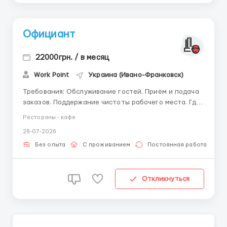
Официант
22000грн. / в месяц
Work Point
Украина (Ивано-Франковск)
Требования: Обслуживание гостей. Приём и подача
заказов. Поддержание чистоты рабочего места. Где
работать? Кафе Условия работы: Заработная плата
Рестораны - кафе
— 22 000 грн + чаевые. Удобный график. Дружный
28-07-2026
коллектив. Возможно обучение. ...
Без опыта
С проживанием
Постоянная работа
Откликнуться