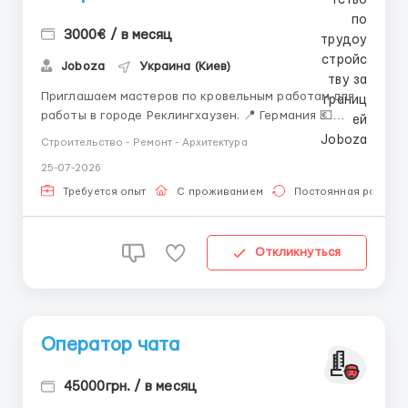
3000€ / в месяц
Joboza
Украина (Киев)
Приглашаем мастеров по кровельным работам для
работы в городе Реклингхаузен. 📍 Германия 💶
Оплата — 12,5 €/час 🕒 До 240 рабочих часов в
Строительство - Ремонт - Архитектура
месяц 🏠 Бесплатное проживание 🚐 Бесплатный
25-07-2026
транспорт 🛠️ Инструмент предоставляет
работодатель 💵 Возможен аванс Основные
Требуется опыт
С проживанием
Постоянная работа
обязанности — вы...
Откликнуться
Оператор чата
45000грн. / в месяц