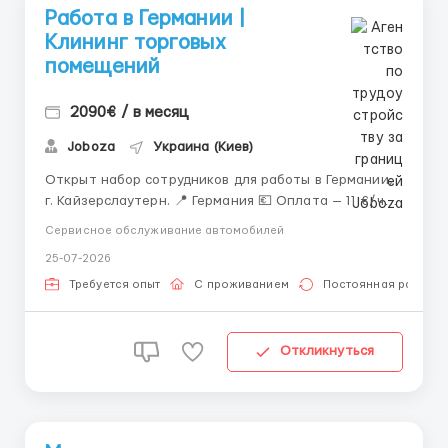
Работа в Германии |
Клининг торговых
помещений
2090€ / в месяц
Joboza
Украина (Киев)
Открыт набор сотрудников для работы в Германии,
г. Кайзерслаутерн. 📍 Германия 💶 Оплата — 11 €/час
🕒 Около 190 часов в месяц 💵 Возможен аванс 🏠
Сервисное обслуживание автомобилей
Проживание предоставляется 🚐 Работодатель
25-07-2026
организует доставку до места работы Работа
выполняется в помещении и не зависит от погод...
Требуется опыт
С проживанием
Постоянная работа
Откликнуться