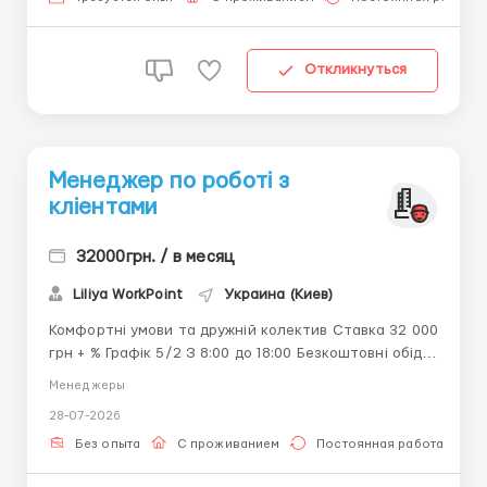
...
Откликнуться
Менеджер по роботі з
кліентами
32000грн. / в месяц
Liliya WorkPoint
Украина (Киев)
Комфортні умови та дружній колектив Ставка 32 000
грн + % Графік 5/2 З 8:00 до 18:00 Безкоштовні обіди
Оплачуємо житло та переїзд Ми чекаємо саме на
Менеджеры
тебе ! 🇺🇦 Пиши в tg @Liiliya_HR ...
28-07-2026
Без опыта
С проживанием
Постоянная работа