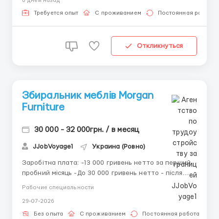
6 дней назад
Домостава (37-405), Польща Ми пропонуємо: * 420
злотих за день * офіційне працевлаштування
Требуется опыт
С проживанием
Постоянная работа
(трудовий дого...
Откликнуться
Збиральник меблів Morgan
Furniture
30 000 - 32 000грн. / в месяц
JJobVoyage1
Украина (Ровно)
Заробітна плата: -13 000 гривень нетто за перший
пробний місяць -До 30 000 гривень нетто - після
пробного періоду -До 32 000 гривень нетто з
Рабочие специальности
премією та гарантованими понаднормовими Місячна
29-07-2026
кількість годин:168 - 180 Опис посади: Робота на
сучасній виробничій лінії, складання диванів і ліж...
Без опыта
С проживанием
Постоянная работа