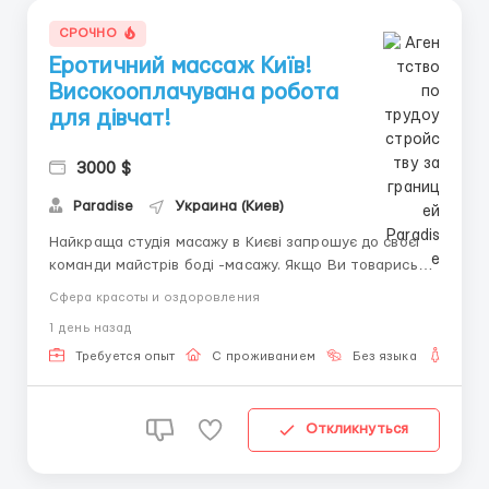
СРОЧНО
Еротичний массаж Київ!
Високооплачувана робота
для дівчат!
3000 $
Paradise
Украина (Киев)
Найкраща студія масажу в Києві запрошує до своєї
команди майстрів боді -масажу. Якщо Ви товариські,
доброзичливі та хочете працювати масажисткою,
Сфера красоты и оздоровления
тоді будемо раді з вами поспілкуватися! У нас
1 день назад
гнучкий графік роботи,тому Ви можете поєднувати
роботу з іншою діяльністю. Роботу гарантуємо! Від
Требуется опыт
С проживанием
Без языка
Для 
н...
Откликнуться