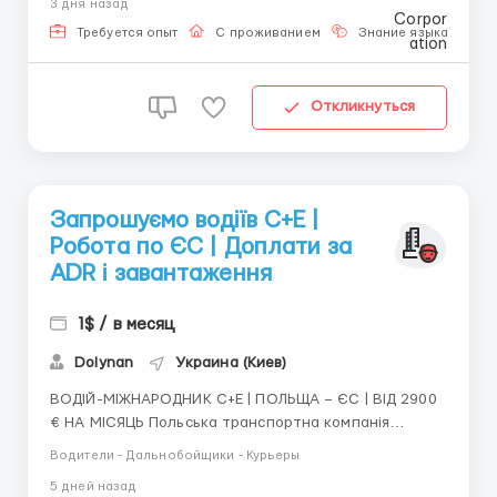
3 дня назад
Обов'язки: Робота з дітьми в приймаючої родині.
Стати на якийсь час ст...
Требуется опыт
С проживанием
Знание языка
Н
Откликнуться
Запрошуємо водіїв C+E |
Робота по ЄС | Доплати за
ADR і завантаження
1$ / в месяц
Dolynan
Украина (Киев)
ВОДІЙ-МІЖНАРОДНИК C+E | ПОЛЬЩА – ЄС | ВІД 2900
€ НА МІСЯЦЬ Польська транспортна компанія
запрошує водіїв категорії C+E на роботу в
Водители - Дальнобойщики - Курьеры
міжнародних перевезеннях по країнах
5 дней назад
Європейського Союзу. Офіс: м. Білосток, Польща