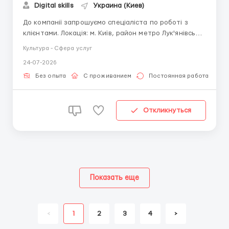
Digital skills
Украина (Киев)
До компанії запрошуємо спеціаліста по роботі з
клієнтами. Локація: м. Київ, район метро Лук'янівська.
Обов'язки: спілкування з клієнтами в чаті та
Культура - Сфера услуг
телефоном; надання консультацій щодо послуг
24-07-2026
компанії; обробка вхідних звернень; внесення
інформації до внутрішньої системи. ...
Без опыта
С проживанием
Постоянная работа
Откликнуться
Показать еще
<
1
2
3
4
>