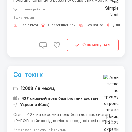
провідна команда з розвитку соціальних мереж. Ми
успішно просуваємо бізнес в мережі інтернет вже
Удаленная работа
більше 7-ти років на ринку України. ✅Заробітна
2 дня назад
плата 1000 грн в день. Виплати щоденні на Вашу
картку. . Що очікуємо? Вимоги до кандид...
Без опыта
С проживанием
Без языка
Для мужч
Откликнуться
Сантехнік
1200$ / в месяц
427 окремий полк безпілотних систем
Украина (Киев)
Огляд 427-ий окремий полк безпілотних систем
«РАРОГ» займає гідне місце серед всіх «літаючих»
підрозділів Збройних Сил України за кількістю
Инженер - Технолог - Механик