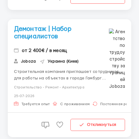
Демонтаж | Набор
специалистов
от 2 400€ / в месяц
Joboza
Украина (Киев)
Строительная компания приглашает сотрудников
для работы на объектах в городе Гамбург
(Германия). 📍 Германия, Гамбург 💶 Оплата — 12–13
Строительство - Ремонт - Архитектура
€/час 🕒 180–200 рабочих часов в месяц 💵 Аванс
25-07-2026
после двух недель работы 🏠 Предоставляется
жилье 🚐 Организованная доставка до объекта 🛠️...
Требуется опыт
С проживанием
Постоянная работа
Откликнуться