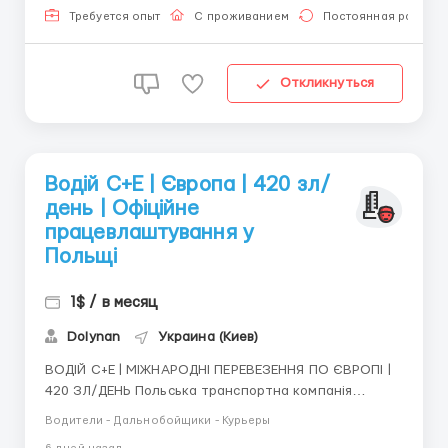
База: поблизу Білостока Заробітна плата: * 95 € за
Требуется опыт
С проживанием
Постоянная работа
коже...
Откликнуться
Водій C+E | Європа | 420 зл/
день | Офіційне
працевлаштування у
Польщі
1$ / в месяц
Dolynan
Украина (Киев)
ВОДІЙ C+E | МІЖНАРОДНІ ПЕРЕВЕЗЕННЯ ПО ЄВРОПІ |
420 ЗЛ/ДЕНЬ Польська транспортна компанія
запрошує водія категорії C+E на роботу в
Водители - Дальнобойщики - Курьеры
міжнародних перевезеннях по країнах Європи. База: