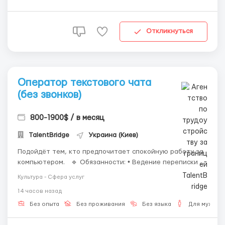
Откликнуться
Оператор текстового чата
(без звонков)
800-1900$ / в месяц
TalentBridge
Украина (Киев)
Подойдёт тем, кто предпочитает спокойную работу за
компьютером. 🔹 Обязанности: • Ведение переписки с
пользователями; • Помощь в решении возникающих
Культура - Сфера услуг
вопросов; • Работа по готовым инструкциям. 🔹
14 часов назад
Требования: • Компьютер или ноутбук; • Ув...
Без опыта
Без проживания
Без языка
Для мужчин