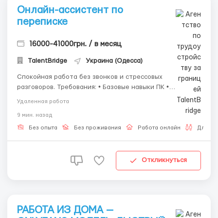
Онлайн-ассистент по
переписке
16000-41000грн. / в месяц
TalentBridge
Украина (Одесса)
Спокойная работа без звонков и стрессовых
разговоров. Требования: • Базовые навыки ПК •
Ответственность • Коммуникабельность Обязанности: •
Удаленная работа
Общение в текстовом формате • Отправка сообщений
9 мин. назад
по шаблонам • Поддержание диалога Мы предлагаем: ✅
Удалённую рабо...
Без опыта
Без проживания
Работа онлайн
Для се
Откликнуться
РАБОТА ИЗ ДОМА —