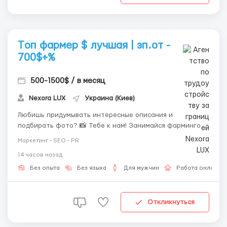
Tоп фармер $ лучшая | зп.от -
700$+%
500-1500$ / в месяц
Nexora LUX
Украина (Киев)
Любишь придумывать интересные описания и
подбирать фото? 📸 Тебе к нам! Занимайся фармингом
аккаунтов в дейтинг-сфере и зарабатывай удаленно!
Маркетинг - SEO - PR
Твой график: ⚡️ 2 дня (08-20) / 1 вых / 2 ночи (20-08) / 2
14 часов назад
вых. ⚡️ 6/1 по 8 часов (07-15, 15-23, 23-07). 💰 Условия:
Средний чек $750. Карьерная лест...
Без опыта
Без языка
Для мужчин
Работа онлайн
Откликнуться