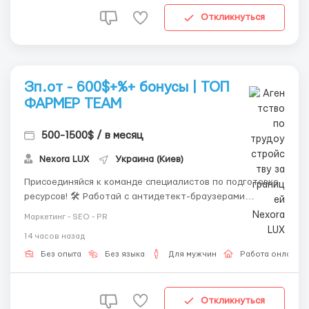
Откликнуться
Зп.от - 600$+%+ бонусы | ТОП
ФАРМЕР TEAM
500-1500$ / в месяц
Nexora LUX
Украина (Киев)
Присоединяйся к команде специалистов по подготовке
ресурсов! 🛠 Работай с антидетект-браузерами
(Dolphin, AdsPower) и дейтинг-платформами. Мы даем
Маркетинг - SEO - PR
все инструменты, от тебя — только желание расти и
14 часов назад
зарабатывать! 📈 📊 Подробные графики: 🔄 Сменный
режим: 2 дня в день (08:00–20:00),...
Без опыта
Без языка
Для мужчин
Работа онлайн
Откликнуться