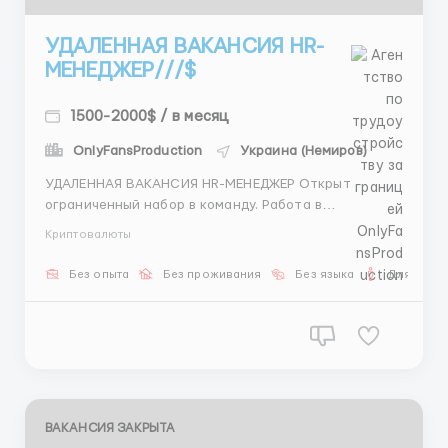
УДАЛЕННАЯ ВАКАНСИЯ HR-
МЕНЕДЖЕР///$
1500-2000$ / в месяц
OnlyFansProduction
Украина (Немиров)
УДАЛЕННАЯ ВАКАНСИЯ HR-МЕНЕДЖЕР Открыт
ограниченный набор в команду. Работа в
выстроенной системе с понятной оплатой за
Криптовалюты
результат. Задача: — подбор операторов и скаутов
— работа с кандидатами — переписка — доведение
Без опыта
Без проживания
Без языка
Для мужч
до выхода Работа по готовым скриптам, без звонк...
ВАКАНСИЯ ЗАКРЫТА