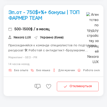
Зп.от - 750$+%+ бонусы | ТОП
ФАРМЕР TEAM
500-1500$ / в месяц
Nexora LUX
Украина (Киев)
Присоединяйся к команде специалистов по подготовке
ресурсов! 🛠 Работай с антидетект-браузерами
(Dolphin, AdsPower) и дейтинг-платформами. Мы даем
Маркетинг - SEO - PR
все инструменты, от тебя — только желание расти и
14 часов назад
зарабатывать! 📈 📊 Подробные графики: 🔄 Сменный
режим: 2 дня в день (08:00–20:00),...
Без опыта
Без языка
Для мужчин
Работа онлайн
Откликнуться