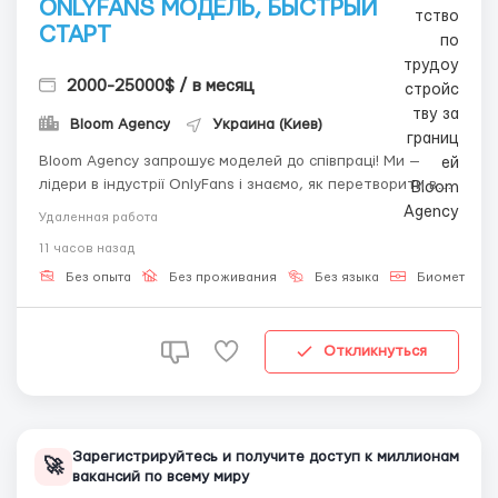
ONLYFANS МОДЕЛЬ, БЫСТРЫЙ
СТАРТ
2000-25000$ / в месяц
Bloom Agency
Украина (Киев)
Bloom Agency запрошує моделей до співпраці! Ми —
лідери в індустрії OnlyFans і знаємо, як перетворити ваш
контент на успішне та стабільне джерело доходу. Якщо
Удаленная работа
ви амбітні, цілеспрямовані та готові до довгострокової
11 часов назад
співпраці, у вас є унікальна можливість приєднатися до
нашої професійної кома...
Без опыта
Без проживания
Без языка
Биометриче
Откликнуться
Зарегистрируйтесь и получите доступ к миллионам
🚀
вакансий по всему миру