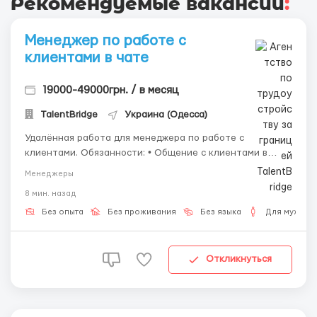
Рекомендуемые вакансии
:
Менеджер по работе с
клиентами в чате
19000-49000грн. / в месяц
TalentBridge
Украина (Одесса)
Удалённая работа для менеджера по работе с
клиентами. Обязанности: • Общение с клиентами в
текстовом формате; • Ответы по готовым инструкциям;
Менеджеры
• Фиксация важной информации; • Ведение отчётности.
8 мин. назад
Требования: • ПК/ноутбук; • Стабильный интернет; •
Грамот...
Без опыта
Без проживания
Без языка
Для мужчин
Откликнуться