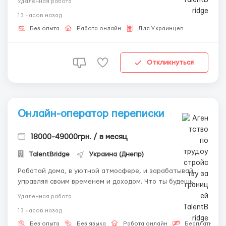
Удаленная работа
Общаться с клиентами в чате; — Отправлять письма; —
13 часов назад
Поддерживать заинтересованность пользовател...
Без опыта
Работа онлайн
Для Украинцев
Откликнуться
Онлайн-оператор переписки
18000-49000грн. / в месяц
TalentBridge
Украина (Днепр)
Работай дома, в уютной атмосфере, и зарабатывай,
управляя своим временем и доходом. Что ты будешь
делать: — Вести переписку с клиентами на платформе;
Удаленная работа
— Поддерживать дружелюбную атмосферу общения.
13 часов назад
Условия: — Полностью удалённый формат; — Гибкий
график, смены от 9&nbs...
Без опыта
Без языка
Работа онлайн
Бесплатная в