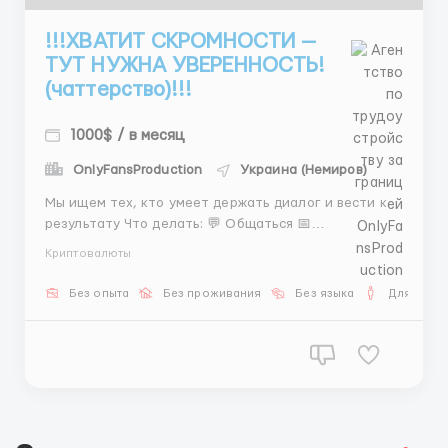
!!!ХВАТИТ СКРОМНОСТИ —
ТУТ НУЖНА УВЕРЕННОСТЬ!
(чаттерство)!!!
1000$ / в месяц
OnlyFansProduction
Украина (Немиров)
Мы ищем тех, кто умеет держать диалог и вести к
результату Что делать: 💬 Общаться 📅
Организовывать 👩 Подбирать Что получаешь: 💵 от
Криптовалюты
600$ + жирный % 📚 Поддержка на старте 👉
@AnnaBiHR Если ты про результат — тебе к нам ...
Без опыта
Без проживания
Без языка
Для мужч