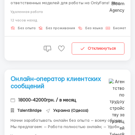
ответственных моделей для работы на OnlyFans! Наш
опыт – более 2 лет – гарантирует высокие результаты
Удаленная работа
и стабильный доход! Присоединяйся, если ты: •
12 часов назад
Раскрепощённая и готова создавать откровенный
контент 18+. • Заинтерес...
Без опыта
Без проживания
Без языка
Биометриче
Откликнуться
Онлайн-оператор клиентских
сообщений
18000-42000грн. / в месяц
TalentBridge
Украина (Одесса)
Начни зарабатывать онлайн без опыта — всему обучим.
Мы предлагаем: — Работа полностью онлайн; — Удобный
график; — Своевременные выплаты. Что делать: —