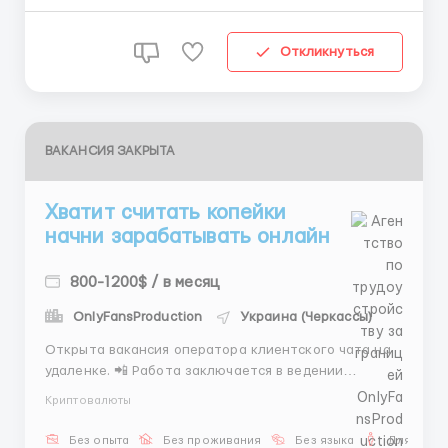
Пиши сразу в Tel...
Откликнуться
ВАКАНСИЯ ЗАКРЫТА
Хватит считать копейки
начни зарабатывать онлайн
800-1200$ / в месяц
OnlyFansProduction
Украина (Черкассы)
Открыта вакансия оператора клиентского чата на
удаленке. 📲 Работа заключается в ведении
переписки, обработке входящих заявок и
Криптовалюты
согласовании времени/локаций. Оклад плюс 5%
бонусов позволяют легко выйти на хороший доход с
Без опыта
Без проживания
Без языка
Для мужч