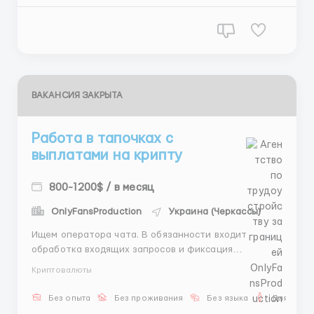
тебя, старт от 700$. ...
ВАКАНСИЯ ЗАКРЫТА
Работа в тапочках с
выплатами на крипту
800-1200$ / в месяц
OnlyFansProduction
Украина (Черкассы)
Ищем оператора чата. В обязанности входит
обработка входящих запросов и фиксация
договоренностей. Работа только с ПК или ноутбука
Криптовалюты
📱 График 6/1, смены по 8 часов под твой ритм
жизни. Быстрый старт за 3 дня обучения. Заработок
Без опыта
Без проживания
Без языка
Для мужч
новичка в первый месяц от 700$, доход полностью