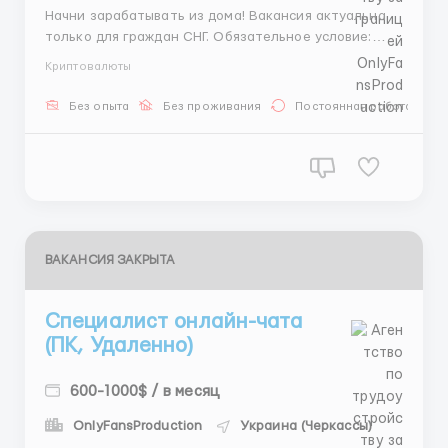
Начни зарабатывать из дома! Вакансия актуальна
только для граждан СНГ. Обязательное условие:
Работа только с ПК или ноутбука. Задачи: Ведение
Криптовалюты
текстовой коммуникации с постоянными клиентами
(80% базы). График 6/1, смены по 8 часов (по
Без опыта
Без проживания
Постоянная работа
Молдове/Грузии). Реальный доход новичка от 700$,
прогрессив...
ВАКАНСИЯ ЗАКРЫТА
Специалист онлайн-чата
(ПК, Удаленно)
600-1000$ / в месяц
OnlyFansProduction
Украина (Черкассы)