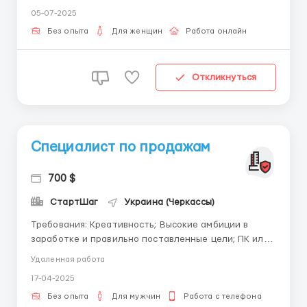
себе вдома на ПК. Вимоги: хороші навички та знання
05-07-2025
ПК, хороший інтернет, грамотність,
відповідальність, цілеспрям...
Без опыта
Для женщин
Работа онлайн
Откликнуться
Специалист по продажам
700 $
СтартШаг
Украина (Черкассы)
Требования: Креативность; Высокие амбиции в
заработке и правильно поставленные цели; ПК или
ноутбук для работы и Интернет (планшеты и
Удаленная работа
смартфоны для работы не подходят)
17-04-2025
Организованность. Условия работы: Работаем
удалённо Есть возможность выбора графика работы.
Без опыта
Для мужчин
Работа с телефона