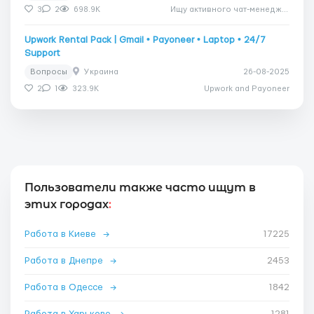
3
2
698.9K
Ищу активного чат-менеджера
Upwork Rental Pack | Gmail • Payoneer • Laptop • 24/7
Support
Вопросы
Украина
26-08-2025
2
1
323.9K
Upwork and Payoneer
Пользователи также часто ищут в
этих городах
:
Работа в Киеве
→
17225
Работа в Днепре
→
2453
Работа в Одессе
→
1842
Работа в Харькове
→
1281