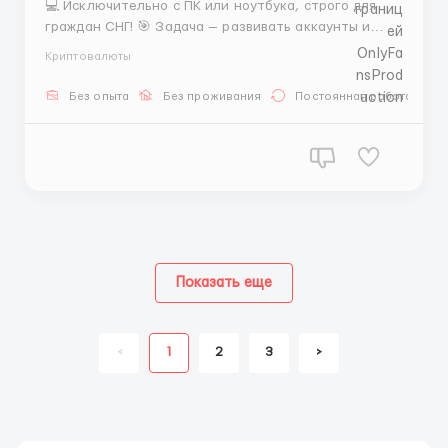
💻 Исключительно с ПК или ноутбука, строго для
граждан СНГ! 🎯 Задача — развивать аккаунты и
генерировать поток лидов. 📌 Обязанности:
Криптовалюты
Верификация, фарминг, мониторинг живучести
аккаунтов, работа с Dolphin/AdsPower. 🕒 График: 2
Без опыта
Без проживания
Постоянная работа
дня в день (09:00-21:00) / 2 дня в ночь (21:00-09:00) /
2 выхо...
Показать еще
<
1
2
3
>