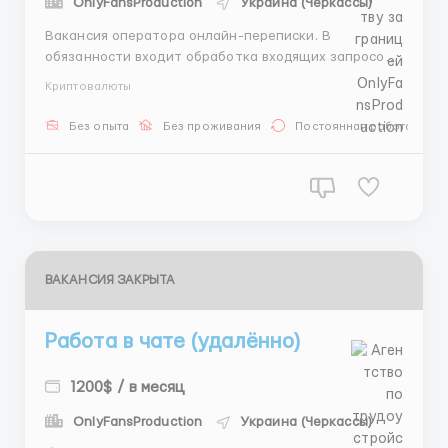
OnlyFansProduction
Украина (Черкассы)
Вакансия оператора онлайн-переписки. В
обязанности входит обработка входящих запросов
и работа с постоянными клиентами, согласование
Криптовалюты
цен, времени и условий. Работать можно
исключительно с ПК или ноутбука. Удобный формат
Без опыта
Без проживания
Постоянная работа
6/1, смены по 8 часов. Система выплат прозрачная,
доход новичков начинается ...
ВАКАНСИЯ ЗАКРЫТА
Работа в чате (удалённо)
1200$ / в месяц
OnlyFansProduction
Украина (Черкассы)