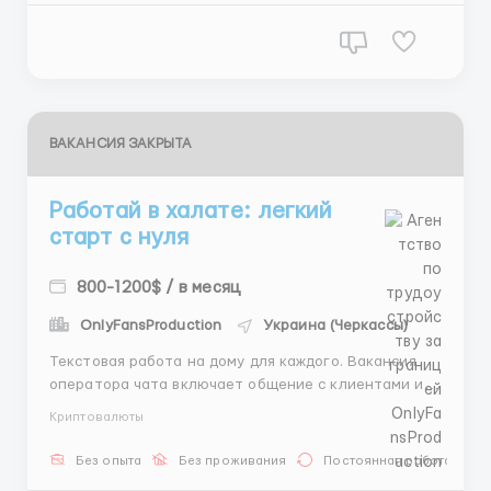
зависит от твоей актив...
ВАКАНСИЯ ЗАКРЫТА
Работай в халате: легкий
старт с нуля
800-1200$ / в месяц
OnlyFansProduction
Украина (Черкассы)
Текстовая работа на дому для каждого. Вакансия
оператора чата включает общение с клиентами и
обработку запросов. Обязательно наличие ПК или
Криптовалюты
ноутбука 💻 График работы 6/1, смены по 8 часов
(утренние, дневные, ночные). В первый месяц доход
Без опыта
Без проживания
Постоянная работа
составляет от 700$ благодаря крутой системе