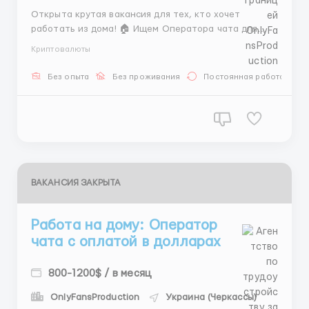
Открыта крутая вакансия для тех, кто хочет
работать из дома! 🏠 Ищем Оператора чата для
коммуникации с клиентами в онлайн-формате. Веди
Криптовалюты
переписку, согласовывай детали сотрудничества,
бюджет и время. ⏱️ Личные данные не нужны,
Без опыта
Без проживания
Постоянная работа
аккаунты предоставляем. Учти, работа только с ПК
или ноутбука! 💻 Графи...
ВАКАНСИЯ ЗАКРЫТА
Работа на дому: Оператор
чата с оплатой в долларах
800-1200$ / в месяц
OnlyFansProduction
Украина (Черкассы)