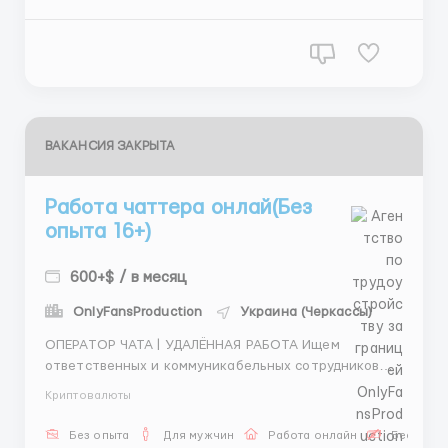
первого месяца. 💵 Внимание: Для выполнения
обязанностей вам строго необходим...
ВАКАНСИЯ ЗАКРЫТА
Работа чаттера онлай(Без
опыта 16+)
600+$ / в месяц
OnlyFansProduction
Украина (Черкассы)
ОПЕРАТОР ЧАТА | УДАЛЁННАЯ РАБОТА Ищем
ответственных и коммуникабельных сотрудников
для работы оператором чата. Работа полностью
Криптовалюты
онлайн и подойдёт тем, кто любит общение, умеет
быстро отвечать на сообщения и внимательно
Без опыта
Для мужчин
Работа онлайн
Бесплатн