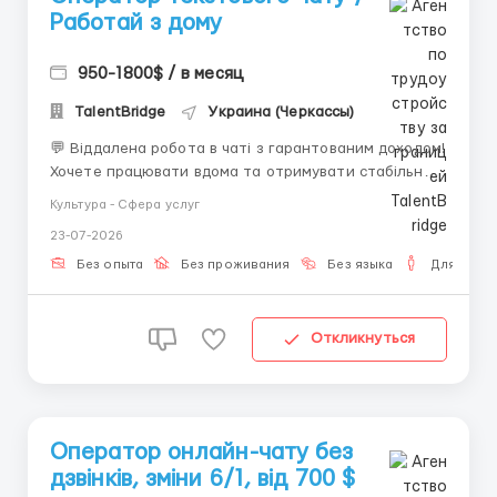
Работай з дому
950-1800$ / в месяц
TalentBridge
Украина (Черкассы)
💬 Віддалена робота в чаті з гарантованим доходом!
Хочете працювати вдома та отримувати стабільний
дохід? Приєднуйтесь до нас! 🔳 Що ми пропонуємо: •
Культура - Сфера услуг
Робота віддалено; • Безкоштовне навчання; •
23-07-2026
Зарплата вчасно + бонуси; • Можливість кар'єрного
зростання. 🔳 Вимоги: &...
Без опыта
Без проживания
Без языка
Для мужч
Откликнуться
Оператор онлайн-чату без
дзвінків, зміни 6/1, від 700 $