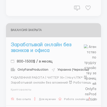
бонусов до 5%. ...
ВАКАНСИЯ ЗАКРЫТА
Зарабатывай онлайн без
звонков и офиса
800-1500$ / в месяц
OnlyFansProduction
Украина (Черкассы)
*УДАЛЕННАЯ РАБОТА | ЧАТТЕР 16+ | Ноут/ПК* 😈
Зарабатывай онлайн без вложений 😈 Работаешь 8
часов — зарабатываешь 800$–1500$+ Только
Криптовалюты
переписка. Никаких звонков 💎 У нас — стабильная
команда 📌 МЫ ДАЕМ: 🔥 %+ФИКС СТАВКА от
Без опыта
Для мужчин
Работа онлайн
Срочная 
ДОХОДА 🔥 бонусы 🔥 Гибкий график (3 варианта на