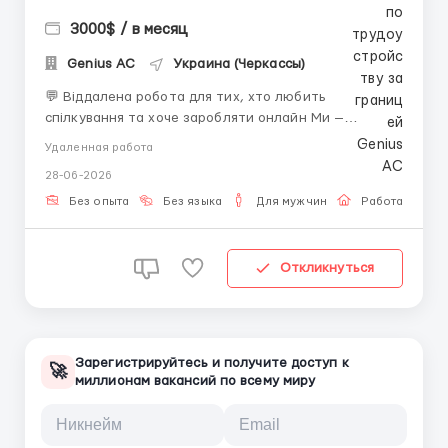
3000$ / в месяц
Genius AС
Украина (Черкассы)
💬 Віддалена робота для тих, хто любить
спілкування та хоче заробляти онлайн Ми —
команда, яка активно розвивається, і зараз шукаємо
Удаленная работа
операторів текстового чату для роботи з іноземною
28-06-2026
аудиторією. 📌 Формат роботи: • Текстове
спілкування англійською мовою; • Переписка
Без опыта
Без языка
Для мужчин
Работа онлай
ведеться ві...
Откликнуться
Зарегистрируйтесь и получите доступ к
🚀
миллионам вакансий по всему миру