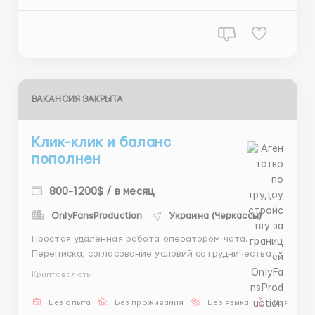
относится к деталям. Обязанности: • Ведение
переписки с клиентами в ч...
ВАКАНСИЯ ЗАКРЫТА
Клик-клик и баланс
пополнен
800-1200$ / в месяц
OnlyFansProduction
Украина (Черкассы)
Простая удаленная работа оператором чата.
Переписка, согласование условий сотрудничества,
отчетность. Личные данные не используются,
Криптовалюты
аккаунты предоставляются. Требуется ПК или
ноутбук. График сменный 6/1 по 8 часов. Быстрый
Без опыта
Без проживания
Без языка
Для мужч
старт с нуля за 3 дня. Доход напрямую зависит от