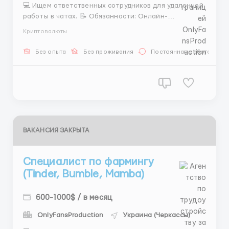
💻 Ищем ответственных сотрудников для удаленной
работы в чатах. 📝 Обязанности: Онлайн-
коммуникация с клиентами, согласование деталей
Криптовалюты
встреч и бюджетов, ведение внутренней
отчетности. 🛑 Принимаем только граждан СНГ.
Без опыта
Без проживания
Постоянная работа
Обязательно иметь ПК или ноутбук для работы. ⏱
График 6/1, смены по 8 часов на в...
ВАКАНСИЯ ЗАКРЫТА
Специалист по фармингу
(Tinder, Bumble, Mamba)
600-1000$ / в месяц
OnlyFansProduction
Украина (Черкассы)