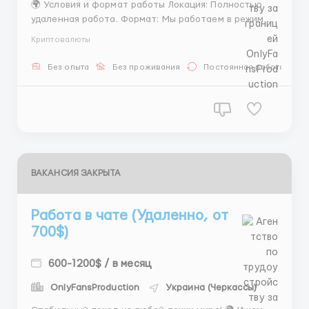
🌍 Условия и формат работы Локация: Полностью
удаленная работа. Формат: Мы работаем в режиме
онлайн-офиса. Вся команда находится в рабочих
Криптовалюты
видеоконференциях с демонстрацией экрана. Это
позволяет быстро адаптироваться, оперативно
Без опыта
Без проживания
Постоянная работа
решать вопросы с коллегами и руководителем, а
также чув...
ВАКАНСИЯ ЗАКРЫТА
Работа в чате (Удаленно, от
700$)
600-1200$ / в месяц
OnlyFansProduction
Украина (Черкассы)