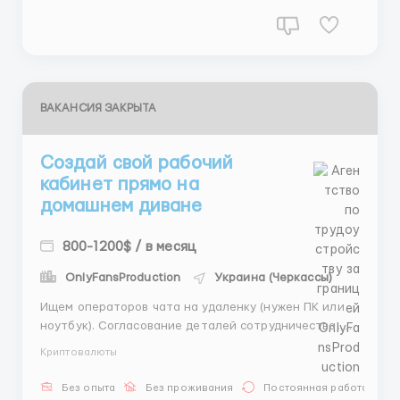
тв...
ВАКАНСИЯ ЗАКРЫТА
Создай свой рабочий
кабинет прямо на
домашнем диване
800-1200$ / в месяц
OnlyFansProduction
Украина (Черкассы)
Ищем операторов чата на удаленку (нужен ПК или
ноутбук). Согласование деталей сотрудничества,
фиксация условий в отчетности. График 6/1, смены
Криптовалюты
по 8 часов (утро, день, ночь). Зарплата: Фикс + % от
выполненного плана. Средний доход новичка в
Без опыта
Без проживания
Постоянная работа