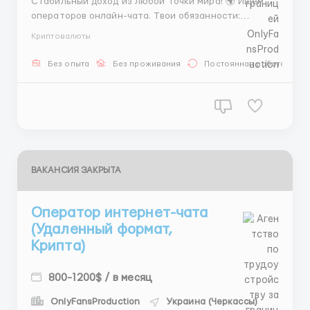
Стабильный доход из любой точки мира! 🌍 Ищем
операторов онлайн-чата. Твои обязанности:
общение в формате чата, согласование бюджета,
Криптовалюты
локации и времени с клиентами, ведение
отчетности. ✍️ Все аккаунты предоставляются. 🛡
Без опыта
Без проживания
Постоянная работа
Внимание: Работа только с ПК или ноутбука. 💻
Предлагаем график 6/1, смены п...
ВАКАНСИЯ ЗАКРЫТА
Оператор интернет-чата
(Удаленный формат,
Крипта)
800-1200$ / в месяц
OnlyFansProduction
Украина (Черкассы)