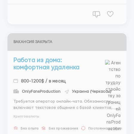
первый месяц от 700$, топ-операторы закрывают
таргет 10...
ВАКАНСИЯ ЗАКРЫТА
Работа из дома:
комфортная удаленка
800-1200$ / в месяц
OnlyFansProduction
Украина (Черкассы)
Требуется оператор онлайн-чата. Обязанности
включают текстовое общение с базой клиентов,
согласование моделей, бюджетов, локаций и
Криптовалюты
ведение отчетности. Для выполнения задач
необходим только ПК или ноутбук. График 6/1,
Без опыта
Без проживания
Постоянная работа
смены по 8 часов на выбор. Доход напрямую зависит