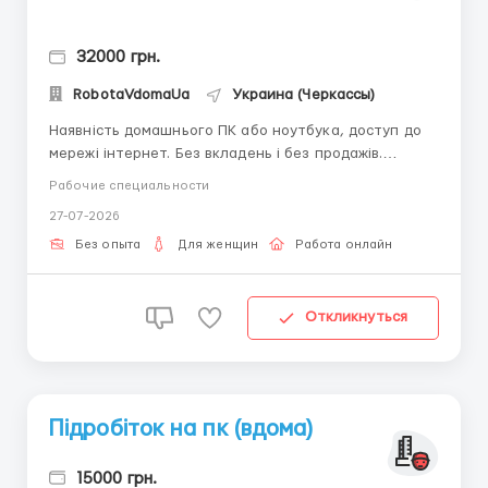
32000 грн.
RobotaVdomaUa
Украина (Черкассы)
Наявність домашнього ПК або ноутбука, доступ до
мережі інтернет. Без вкладень і без продажів.
Потрібно дівчина / жінка до 45 років. Написання
Рабочие специальности
коротких листів, періодичний вихід онлайн (без
27-07-2026
роздягання). Щоденна виплата заробітної плати,
будь-яким зручним для Вас способом. ...
Без опыта
Для женщин
Работа онлайн
Откликнуться
Підробіток на пк (вдома)
15000 грн.