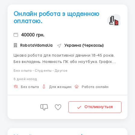
Онлайн робота з щоденною
оплатою.
40000 грн.
RobotaVdomaUa
Украина (Черкассы)
Цікава робота для позитивної дівчини 18-45 років.
Без вкладень. Наявність ПК або ноутбука. Графік
роботи вільний. Можливо поєднувати з іншою
Без опыта - Студенты - Другое
роботою. З радістю відповім на всі Ваші запитання,
6 дней назад
пишіть в telegram + 38(068) 584-84-08
@robotaUAdoma ...
Без опыта
Для женщин
Работа онлайн
Откликнуться