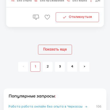
ноутбук чи ПК зі стабільним інтернет...
Без опыта
Без проживания
Без языка
Для мужч
Откликнуться
Показать еще
<
1
2
3
4
>
Популярные запросы
:
Работа работа онлайн без опыта в Черкассы
→
106