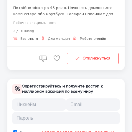
Потрібна жінка до 45 років. Наявність домашнього
комп'ютера або ноутбука. Телефон і планшет для
роботи не підходять. Консультування, підтримка і
Рабочие специальности
онлайн спілкування з клієнтами компанії.
3 дня назад
Безкоштовне навчання. Заявки приймаються, тільки
- пишіть в telegram + 38(068) 584-84-08 ...
Без опыта
Для женщин
Работа онлайн
Откликнуться
Зарегистрируйтесь и получите доступ к
🚀
миллионам вакансий по всему миру