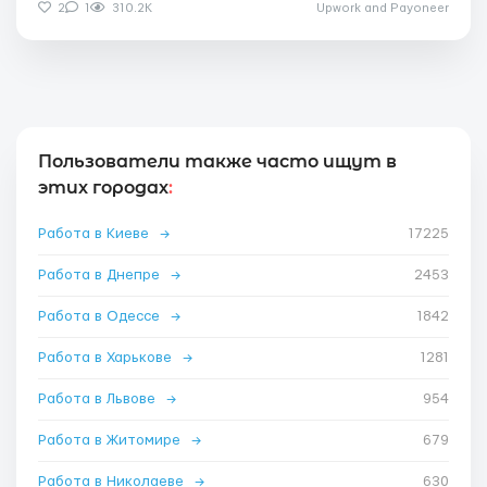
2
1
310.2K
Upwork and Payoneer
Пользователи также часто ищут в
этих городах
:
Работа в Киеве
→
17225
Работа в Днепре
→
2453
Работа в Одессе
→
1842
Работа в Харькове
→
1281
Работа в Львове
→
954
Работа в Житомире
→
679
Работа в Николаеве
→
630