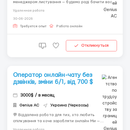
менеджером листування — будемо раді бачити вас у
команді. Ми пропонуємо: 💰 Від 1000$ на місяць 💰
Удаленная работа
Вищий відсоток для досвідчених співробітників 💰
30-06-2026
Виплати 2 рази на місяць 💰 Швидкий кар'єрний ріст
Формат роботи: віддалено. 📩 Te...
Требуется опыт
Работа онлайн
Откликнуться
Оператор онлайн-чату без
дзвінків, зміни 6/1, від 700 $
3000$ / в месяц
Genius AС
Украина (Черкассы)
💬 Віддалена робота для тих, хто любить
спілкування та хоче заробляти онлайн Ми —
команда, яка активно розвивається, і зараз шукаємо
Удаленная работа