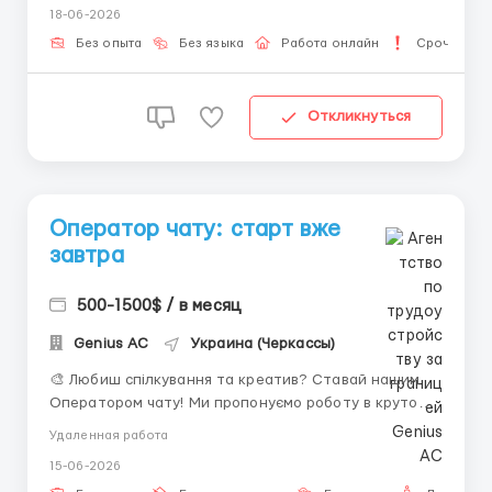
18-06-2026
Помощь на этапе адаптации. • Удалённый формат
работы. • Своевременные выплаты. • ...
Без опыта
Без языка
Работа онлайн
Срочная р
Откликнуться
Оператор чату: старт вже
завтра
500-1500$ / в месяц
Genius AС
Украина (Черкассы)
🎨 Любиш спілкування та креатив? Ставай нашим
Оператором чату! Ми пропонуємо роботу в крутому
середовищі, де цінують твою особистість. Ніякого
Удаленная работа
стресу та «холодних» дзвінків — тільки цікаве
15-06-2026
листування. Вимоги до тебе: Мати під рукою