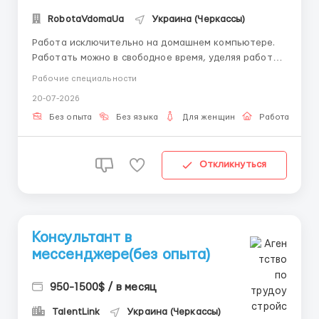
RobotaVdomaUa
Украина (Черкассы)
Работа исключительно на домашнем компьютере.
Работать можно в свободное время, уделяя работе
от 3-4 часов в день. Есть возможность совмещения с
Рабочие специальности
основной работой или учебой, подходит мамам в
20-07-2026
декрете. Без финансовых вложений. Требования:
женщина от 18-45 лет, наличие ПК и доступа в
Без опыта
Без языка
Для женщин
Работа онлай
Интернет, от...
Откликнуться
Консультант в
мессенджере(без опыта)
950-1500$ / в месяц
TalentLink
Украина (Черкассы)