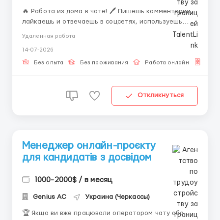
🔥 Работа из дома в чате! 🖊 Пишешь комментарии,
лайкаешь и отвечаешь в соцсетях, используешь
готовые шаблоны. ✅ Онлайн, гибкий график,
Удаленная работа
карьерный рост. Хочешь зарабатывать, просто
14-07-2026
переписываясь? Мы ищем тебя! Что делать: 💬
Отвечать на сообщения 😎 Поддерживать лёгкий,
Без опыта
Без проживания
Работа онлайн
Для 
дружелюбный чат ...
Откликнуться
Менеджер онлайн-проєкту
для кандидатів з досвідом
1000-2000$ / в месяц
Genius AС
Украина (Черкассы)
🏆 Якщо ви вже працювали оператором чату або