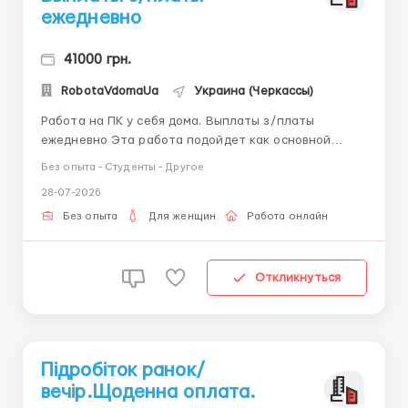
ежедневно
41000 грн.
RobotaVdomaUa
Украина (Черкассы)
Работа на ПК у себя дома. Выплаты з/платы
ежедневно Эта работа подойдет как основной
высокий доход, так и подработка или совмещение с
Без опыта - Студенты - Другое
другой работой, учебой. Никаких вложений не
28-07-2026
требуется. Без продаж , не маркетинг. Написание
писем , периодический выход онлайн (без
Без опыта
Для женщин
Работа онлайн
раздевания), комм...
Откликнуться
Підробіток ранок/
вечір.Щоденна оплата.