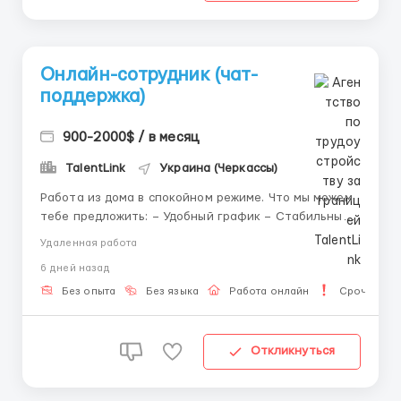
Онлайн-сотрудник (чат-
поддержка)
900-2000$ / в месяц
TalentLink
Украина (Черкассы)
Работа из дома в спокойном режиме. Что мы можем
тебе предложить: – Удобный график – Стабильный
доход – Обучение с нуля – Только текст Чем ты
Удаленная работа
будешь заниматься : – Вести переписку с клиентами
6 дней назад
в текстовом формате – Ответы по простым
шаблонам ...
Без опыта
Без языка
Работа онлайн
Срочная р
Откликнуться