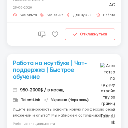
операторів текстового чату для роботи з іноземною
28-06-2026
аудиторією. 📌 Формат роботи: • Текстове
спілкування англійською мовою; • Переписка
Без опыта
Без языка
Для мужчин
Работа онлай
ведеться ві...
Откликнуться
Работа на ноутбуке | Чат-
поддержка | Быстрое
обучение
950-2000$ / в месяц
TalentLink
Украина (Черкассы)
Ищете возможность освоить новую профессию без
вложений и опыта? Мы набираем сотрудников на
должность ассистента текстового взаимодействия.
Рабочие специальности
Мы обеспечиваем: • Бесплатную подготовку. •