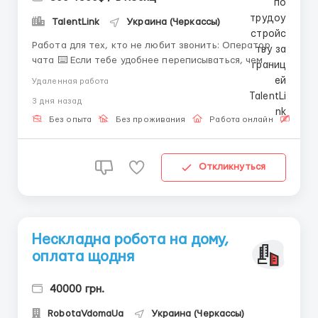
TalentLink
Украина (Черкассы)
Работа для тех, кто не любит звонить: Оператор
чата ⌨️ Если тебе удобнее переписываться, чем
говорить — эта вакансия для тебя. Мы ищем
Удаленная работа
человека в команду онлайн-поддержки. Твои задачи:
3 дня назад
Помогать пользователям в чате, используя готовые
шаблоны, и вносить данные в простую систему
Без опыта
Без проживания
Работа онлайн
Бесп
отче...
Откликнуться
Нескладна робота на дому,
оплата щодня
40000 грн.
RobotaVdomaUa
Украина (Черкассы)