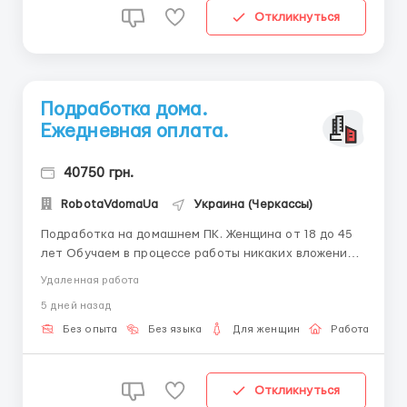
Откликнуться
Подработка дома.
Ежедневная оплата.
40750 грн.
RobotaVdomaUa
Украина (Черкассы)
Подработка на домашнем ПК. Женщина от 18 до 45
лет Обучаем в процессе работы никаких вложений
от Вас не требуется. Наличие ноутбука или
Удаленная работа
компьютера с выходом в сеть интернет.
5 дней назад
Усидчивость, коммуникабельность и конечно-
желание работать. Выплату заработной платы
Без опыта
Без языка
Для женщин
Работа онлай
можно получать каждый ден...
Откликнуться