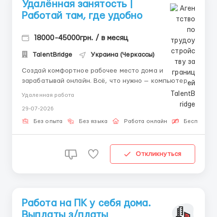
Удалённая занятость |
Работай там, где удобно
18000-45000грн. / в месяц
TalentBridge
Украина (Черкассы)
Создай комфортное рабочее место дома и
зарабатывай онлайн. Всё, что нужно — компьютер и
интернет 🌐 ✨ Задачи: — Онлайн-переписка с
Удаленная работа
клиентами — Использование готовых сообщений —
29-07-2026
Поддержание активности аккаунта 🎓 Мы
предлагаем: — Бесплатное обучение &mdas...
Без опыта
Без языка
Работа онлайн
Бесплатная
Откликнуться
Работа на ПК у себя дома.
Выплаты з/платы