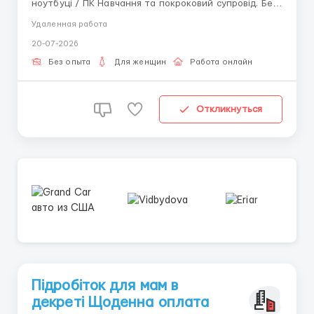
ноутбуці / ПК Навчання та покроковий супровід. Без
вкладень. - Зарплата 2 рази на місяць або щодня.
Удаленная работа
Місце проживання не має значення. Для отримання
20-07-2026
детальної інформації пишіть в telegram +38(068) 584
84 08 @robotaUAdoma ...
Без опыта
Для женщин
Работа онлайн
Откликнуться
Підробіток для мам в
декреті Щоденна оплата