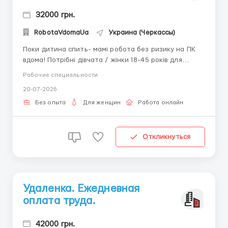
32000 грн.
RobotaVdomaUa
Украина (Черкассы)
Поки дитина спить- мамі робота без ризику на ПК
вдома! Потрібні дівчата / жінки 18-45 років для
роботи на ПК. Навчання БЕЗКОШТОВНЕ! Робота
Рабочие специальности
ведеться тільки вдома, на комп'ютері або ноутбуці,
20-07-2026
в зручний для Вас час доби. Обов'язки: робота з
поштою, невели...
Без опыта
Для женщин
Работа онлайн
Откликнуться
Удаленка. Ежедневная
оплата труда.
42000 грн.