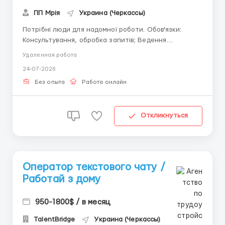
ПП Мрія
Украина (Черкассы)
Потрібні люди для надомної роботи. Обов'язки:
Консультування, обробка запитів; Ведення
документації; Звітність. Вимоги: Навички роботи з
Удаленная работа
комп'ютером, планшетом (що є) Вміння ввічливо
24-07-2026
спілкуватися (важливо!) Комунікабельність,
активність ПИШІТЬ на Вайбер 0633734224 з
Без опыта
Работа онлайн
позначкою &quo...
Откликнуться
Оператор текстового чату /
Работай з дому
950-1800$ / в месяц
TalentBridge
Украина (Черкассы)