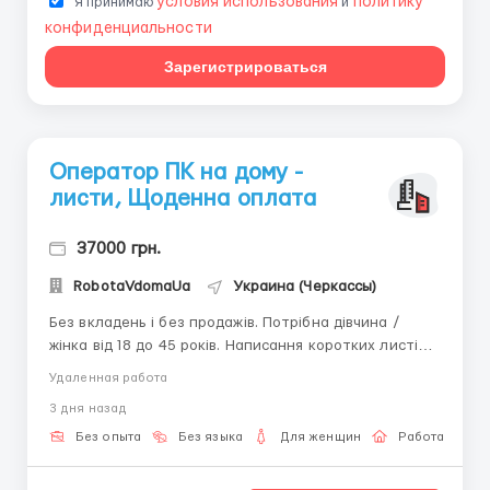
условия использования
политику
Я принимаю
и
конфиденциальности
Зарегистрироваться
Оператор ПК на дому -
листи, Щоденна оплата
37000 грн.
RobotaVdomaUa
Украина (Черкассы)
Без вкладень і без продажів. Потрібна дівчина /
жінка від 18 до 45 років. Написання коротких листів,
періодичний вихід онлайн (без роздягання). Щоденна
Удаленная работа
виплата заробітної плати, будь-яким зручним для
3 дня назад
Вас способом. Вільний графік роботи. Всі питання
пишіть в telegram + 38068-584-84-0 8 ...
Без опыта
Без языка
Для женщин
Работа онлай