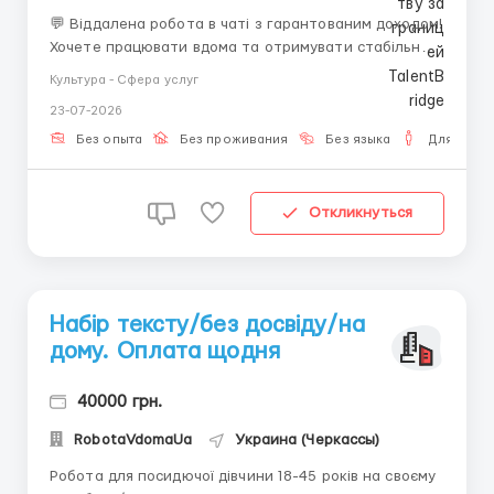
💬 Віддалена робота в чаті з гарантованим доходом!
Хочете працювати вдома та отримувати стабільний
дохід? Приєднуйтесь до нас! 🔳 Що ми пропонуємо: •
Культура - Сфера услуг
Робота віддалено; • Безкоштовне навчання; •
23-07-2026
Зарплата вчасно + бонуси; • Можливість кар'єрного
зростання. 🔳 Вимоги: &...
Без опыта
Без проживания
Без языка
Для мужч
Откликнуться
Набір тексту/без досвіду/на
дому. Оплата щодня
40000 грн.
RobotaVdomaUa
Украина (Черкассы)
Робота для посидючої дівчини 18-45 років на своєму