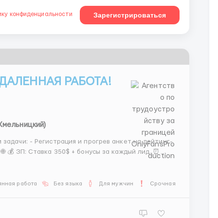
ику конфиденциальности
Зарегистрироваться
ДАЛЕННАЯ РАБОТА!
Хмельницкий)
 задачи: - Регистрация и прогрев анкет на дейтинг-
🌐 💰 ЗП: Ставка 350$ + бонусы за каждый лид. ⏰
 20:00) или 6/1 по 8 часов в три смены. 📚
янная работа
Без языка
Для мужчин
Срочная работа