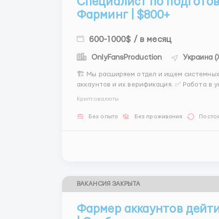
Специалист по подготовк
Фарминг | $800+
600-1000$ / в месяц
OnlyFansProduction
Украина (
🏗 Мы расширяем отдел и ищем системных
аккаунтов и их верификация. ✅ Работа в 
📚 Понятная система оплаты: Оклад + бону
Криптовалюты
2/1/2/2 (12ч) или 6/1 (8...
Без опыта
Без проживания
Посто
ВАКАНСИЯ ЗАКРЫТА
Фармер аккаунтов дейти