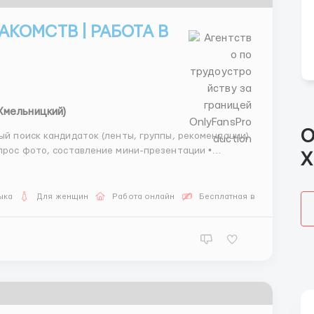
АКОМСТВ | РАБОТА В
Хмельницкий)
О
апрос фото, составление мини-презентации •
Х
лая коммуникация в чатах • обсуждение форм...
ыка
Для женщин
Работа онлайн
Бесплатная вакансия