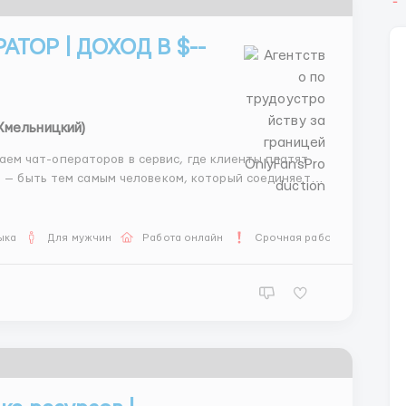
АТОР | ДОХОД В $--
Хмельницкий)
ча — быть тем самым человеком, который соединяет
и деньгах, не напрягаясь при этом как на заводе.
ыка
Для мужчин
Работа онлайн
Срочная работа