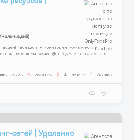
е ресурсов |
Хмельницкий)
 людей! Твоя цель — мониторинг «живучести»
уютном домашнем офисе 🏠 Обучение с нуля за 3 дня!
сы за лиды. 💎 Твой режим работы: 🌈 Сменный
янная работа
Без языка
Для мужчин
Срочная работа
нг-сетей | Удаленно