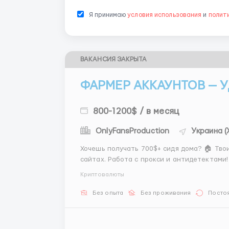
Я принимаю
условия использования
и
полит
ВАКАНСИЯ ЗАКРЫТА
ФАРМЕР АККАУНТОВ — У
800-1200$ / в месяц
OnlyFansProduction
Украина (
Хочешь получать 700$+ сидя дома? 🏠 Твои
сайтах. Работа с прокси и антидетектами! 
Твой график: 2/1/2/2 (день с 08:00 / ночь с
Криптовалюты
Бесплатное обучение за 3 дня! ...
Без опыта
Без проживания
Посто