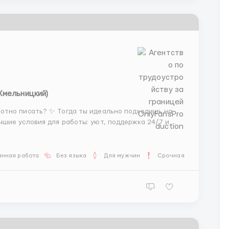
Хмельницкий)
отно писать? ✨ Тогда ты идеально подходишь на
чшие условия для работы: уют, поддержка 24/7 и
 только приятное общение и решение вопросов. 🌈
г...
янная работа
Без языка
Для мужчин
Срочная работа