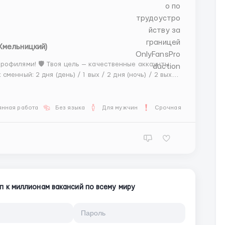
Хмельницкий)
рофилями! 🛡 Твоя цель — качественные аккаунты
менный: 2 дня (день) / 1 вых / 2 дня (ночь) / 2 вых.
-07). 🕒 Все инструменты (Dolphin, AdsPower, прокси)
янная работа
Без языка
Для мужчин
Срочная работа
п к миллионам вакансий по всему миру