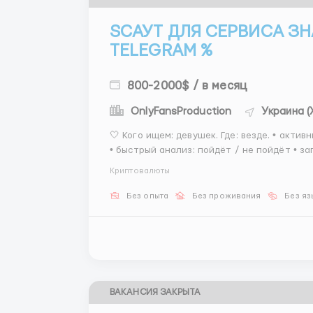
SCАУТ ДЛЯ СЕРВИСА ЗН
TELEGRAM %
800-2000$ / в месяц
OnlyFansProduction
Украина (
🤍 Кого ищем: девушек. Где: везде. • активный поиск кандидаток (ленты, группы, рекомендации)
• быстрый анализ: пойдёт / не пойдёт • з
отправка на утверждение • вежливая и тёп
Криптовалюты
Без опыта
Без проживания
Без яз
ВАКАНСИЯ ЗАКРЫТА