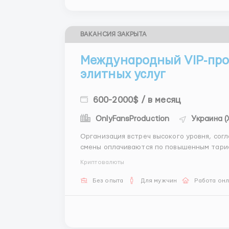
ВАКАНСИЯ ЗАКРЫТА
Международный VIP‑прое
элитных услуг
600-2000$ / в месяц
OnlyFansProduction
Украина (
Организация встреч высокого уровня, сог
смены оплачиваются по повышенным тарифа
Компания обеспечивает все необходимое д
Криптовалюты
Писать: @AndreyHR82 ...
Без опыта
Для мужчин
Работа он