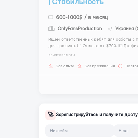
| Стабильность
600-1000$ / в месяц
OnlyFansProduction
Украина (
Ищем ответственных ребят для работы с п
для трафика. 📈 Оплата от $700. 💵 График с
Или 6/1 по 8 часов (смены: 07-15, 15-23, 23
Криптовалюты
за наш счет! 🛠...
Без опыта
Без проживания
Посто
🚀
Зарегистрируйтесь и получите досту