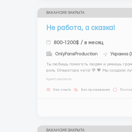
ВАКАНСИЯ ЗАКРЫТА
Не работа, а сказка!
800-1200$ / в месяц
OnlyFansProduction
Украина (
Ты любишь помогать людям и умеешь грам
роль Оператора чата! 💬 💖 Мы создали лу
достойный доход. 💰 ☕️ Никакого стресса,
Криптовалюты
Стань частью нашей истории успеха уже се
Без опыта
Без проживания
Посто
ВАКАНСИЯ ЗАКРЫТА