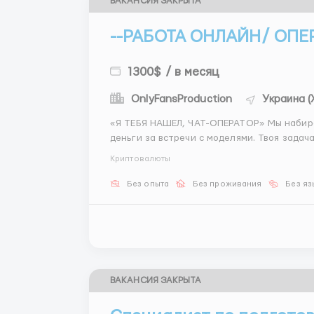
ВАКАНСИЯ ЗАКРЫТА
--РАБОТА ОНЛАЙН/ ОПЕР
1300$ / в месяц
OnlyFansProduction
Украина (
«Я ТЕБЯ НАШЕЛ, ЧАТ-ОПЕРАТОР» Мы набираем чат-операторов в сервис, где клиенты платят
деньги за встречи с моделями. Твоя зада
клиента и модель, договаривается о месте 
Криптовалюты
Сколько плати...
Без опыта
Без проживания
Без яз
ВАКАНСИЯ ЗАКРЫТА