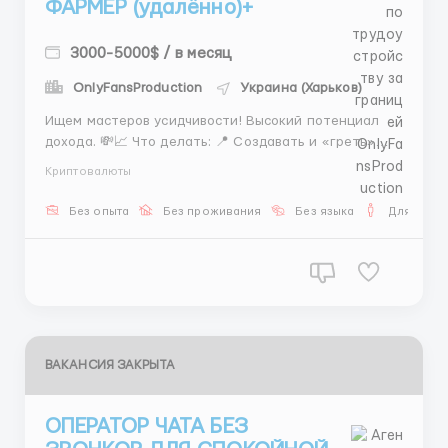
ФАРМЕР (удалённо)+
3000-5000$ / в месяц
OnlyFansProduction
Украина (Харьков)
Ищем мастеров усидчивости! Высокий потенциал
дохода. 💸📈 Что делать: 📍 Создавать и «греть»
аккаунты/анкеты 📍 Подготавливать инструменты
Криптовалюты
для работы 📍 Работать по чётким техническим
заданиям Что мы даем: 💰 Оплата 300–350$ +
Без опыта
Без проживания
Без языка
Для мужч
бонусы за качество 📊 Возможность роста внутри
компании ...
ВАКАНСИЯ ЗАКРЫТА
ОПЕРАТОР ЧАТА БЕЗ