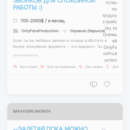
ЗВОНКОВ ДЛЯ СПОКОЙНОЙ
РАБОТЫ :)
700-2000$ / в месяц
OnlyFansProduction
Украина (Харьков)
Если ты не любишь звонки и хочешь работать в
более спокойном формате — это вариант. Ты
работаешь только в тексте. Никто не требует
Криптовалюты
говорить по телефону, никого не нужно “продавать
голосом”. Всё через переписку. Но важно понимать:
Без опыта
Без проживания
Без языка
Для мужч
это не “пассивная” работа. Нужно д...
ВАКАНСИЯ ЗАКРЫТА
--ЗАЛЕТАЙ ПОКА МОЖНО