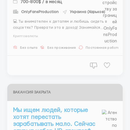
700-800$ / в месяц
OnlyFansProduction
Украина (Харьков)
💻 Ты внимателен к деталям и любишь сидеть в
соцсетях? Преврати это в доход! Занимайся
подготовкой ресурсов для команды: регистрация,
Криптовалюты
фарминг и мониторинг «живучести» аккаунтов. Мы
предоставляем прокси и все сервисы, от тебя
Без опыта
Без проживания
Постоянная работа
только желание учиться! ✨ 💰 Оплата: $700–800$ в
месяц б...
ВАКАНСИЯ ЗАКРЫТА
Мы ищем людей, которые
хотят перестать
зарабатывать мало. Сейчас