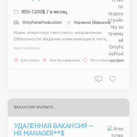
800-1200$ / в месяц
OnlyFansProduction
Украина (Харьков)
Ищем оператора текстового направления.
Обязанности: Ведение коммуникации в чате,
обработка входящих запросов, согласование
Криптовалюты
деталей (модель, время, бюджет) и ведение
внутренней отчетности. Работать необходимо
Без опыта
Без проживания
Постоянная работа
только с ПК или ноутбука. На выбор есть 3 смены по
8 часов, график 6/1. Заработок нович...
ВАКАНСИЯ ЗАКРЫТА
УДАЛЕННАЯ ВАКАНСИЯ —
HR MANAGER**$