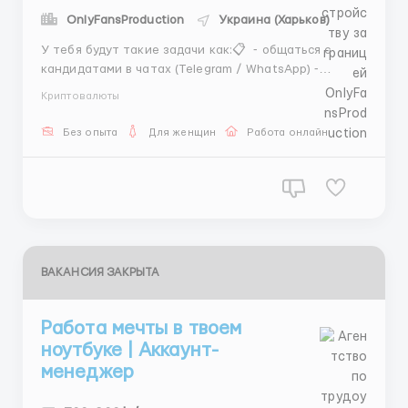
OnlyFansProduction
Украина (Харьков)
У тебя будут такие задачи как:📋 ⁃ общаться с
кандидатами в чатах (Telegram / WhatsApp) ⁃
консультация по условиям работы ⁃ помощь в
Криптовалюты
регистрации и старте ⁃ оформление анкет и
передача в дальнейшую работу График работы⏳
Без опыта
Для женщин
Работа онлайн
5\2 С 10 до 20 + 2 сокращённые рабочие субботы на
выбор, которы...
ВАКАНСИЯ ЗАКРЫТА
Работа мечты в твоем
ноутбуке | Аккаунт-
менеджер