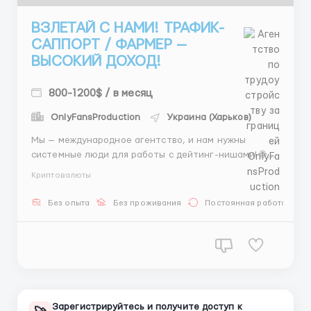
ВЗЛЕТАЙ С НАМИ! ТРАФИК-
САППОРТ / ФАРМЕР —
ВЫСОКИЙ ДОХОД!
800-1200$ / в месяц
OnlyFansProduction
Украина (Харьков)
Мы — международное агентство, и нам нужны
системные люди для работы с дейтинг-нишами! 🌐
Твоя роль — «сердце» наших процессов. 🛠 ЧТО
Криптовалюты
ДЕЛАТЬ: - Фарминг аккаунтов, работа с
Dolphin/AdsPower, тест новых связок. 📅 РАБОЧЕЕ
Без опыта
Без проживания
Постоянная работа
ВРЕМЯ: Выбирай сам! Смены 2/1/2/2 (8:00-20:00 / 2...
Зарегистрируйтесь и получите доступ к