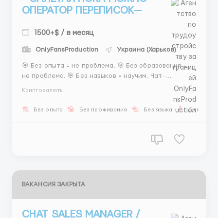
ОПЕРАТОР ПЕРЕПИСОК--
1500+$ / в месяц
OnlyFansProduction
Украина (Харьков)
🎯 Без опыта = не проблема. 🎯 Без образования =
не проблема. 🎯 Без навыков = научим. Чат-
оператор. 16+. Удалёнка. Что делаешь: — переписки
Криптовалюты
с клиентами — подбор модели — организация
встречи (отель/квартира/сауны) — бюджет 💰 900–
Без опыта
Без проживания
Без языка
Для мужч
1300$+ ⏰ 6/1, 8ч: 15–2...
ВАКАНСИЯ ЗАКРЫТА
CHAT SALES MANAGER /