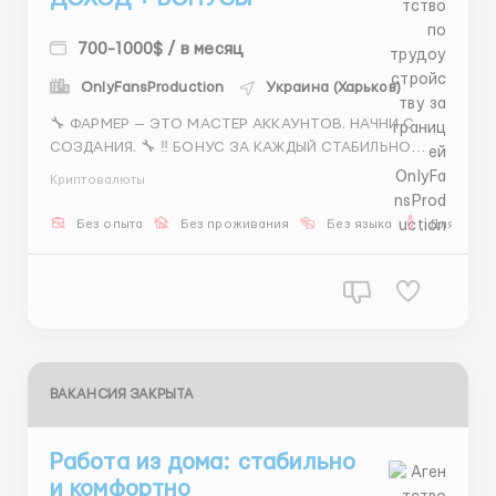
700-1000$ / в месяц
OnlyFansProduction
Украина (Харьков)
🔧 ФАРМЕР — ЭТО МАСТЕР АККАУНТОВ. НАЧНИ С
СОЗДАНИЯ. 🔧 ‼️ БОНУС ЗА КАЖДЫЙ СТАБИЛЬНО
ПРОГРЕТЫЙ АККАУНТ ‼️ Лидогенерация — это важно.
Криптовалюты
Но без аккаунтов не будет лидов. Поэтому первое и
главное — создание и прогрев. Что такое «создание
Без опыта
Без проживания
Без языка
Для мужч
аккаунта»: ...
ВАКАНСИЯ ЗАКРЫТА
Работа из дома: стабильно
и комфортно