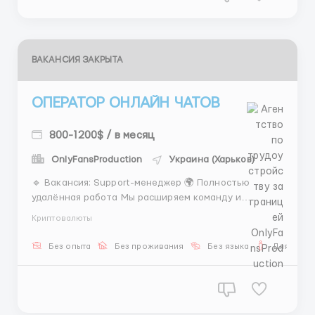
ВАКАНСИЯ ЗАКРЫТА
ОПЕРАТОР ОНЛАЙН ЧАТОВ
800-1200$ / в месяц
OnlyFansProduction
Украина (Харьков)
🔹 Вакансия: Support-менеджер 🌍 Полностью
удалённая работа Мы расширяем команду и
приглашаем на работу Support-менеджера. Если вы
Криптовалюты
ищете стабильную удалённую занятость с
возможностью хорошего заработка и
Без опыта
Без проживания
Без языка
Для мужч
профессионального роста — будем рады
познакомиться! 💼 Обязанности: • ведение пе...