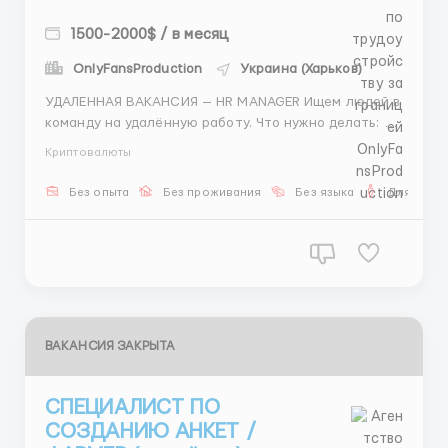
1500-2000$ / в месяц
OnlyFansProduction
Украина (Харьков)
УДАЛЕННАЯ ВАКАНСИЯ — HR MANAGER Ищем людей в
команду на удалённую работу. Что нужно делать: —
подбор операторов и скаутов — работа с
Криптовалюты
кандидатами — переписка и сопровождение до
выхода Работа полностью по готовой системе: есть
Без опыта
Без проживания
Без языка
Для мужч
скрипты, инструкции и понятный формат ...
ВАКАНСИЯ ЗАКРЫТА
СПЕЦИАЛИСТ ПО
СОЗДАНИЮ АНКЕТ /