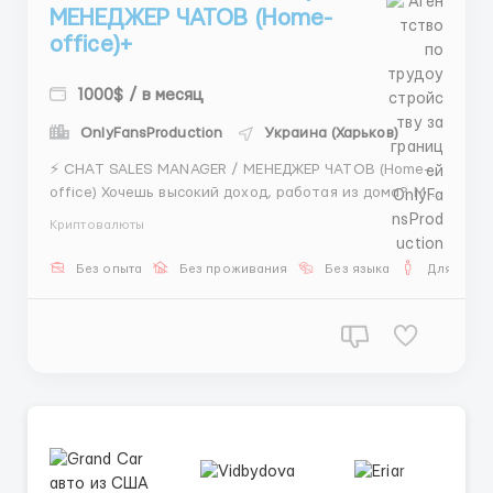
МЕНЕДЖЕР ЧАТОВ (Home-
office)+
1000$ / в месяц
OnlyFansProduction
Украина (Харьков)
⚡️ CHAT SALES MANAGER / МЕНЕДЖЕР ЧАТОВ (Home-
office) Хочешь высокий доход, работая из дома? Мы
открыли набор! 💻💰 Твой день это: 📍 Ведение
Криптовалюты
переписки с теплыми клиентами 📍 Помощь в
выборе и грамотное закрытие вопросов 📍
Без опыта
Без проживания
Без языка
Для мужч
Согласование встреч (время, локация, бюджет) Мы
гарантируем: 💵 Выплаты от...