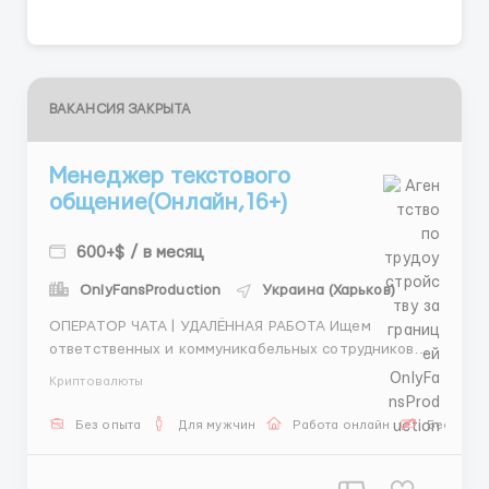
ВАКАНСИЯ ЗАКРЫТА
Менеджер текстового
общение(Онлайн,16+)
600+$ / в месяц
OnlyFansProduction
Украина (Харьков)
ОПЕРАТОР ЧАТА | УДАЛЁННАЯ РАБОТА Ищем
ответственных и коммуникабельных сотрудников
для работы оператором чата. Работа полностью
Криптовалюты
онлайн и подойдёт тем, кто любит общение, умеет
быстро отвечать на сообщения и внимательно
Без опыта
Для мужчин
Работа онлайн
Бесплатн
относится к деталям. Обязанности: • Ведение
переписки с клиентами в ч...