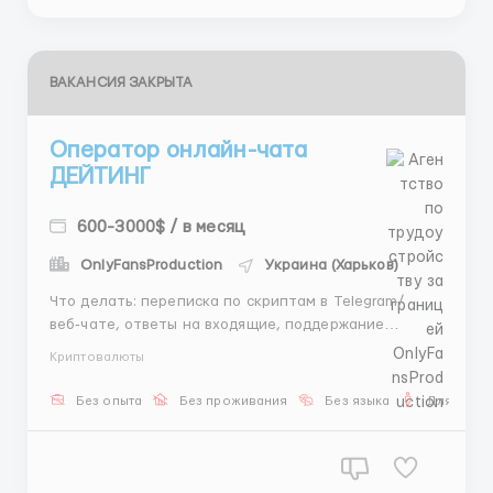
ВАКАНСИЯ ЗАКРЫТА
Оператор онлайн-чата
ДЕЙТИНГ
600-3000$ / в месяц
OnlyFansProduction
Украина (Харьков)
Что делать: переписка по скриптам в Telegram/
веб‑чате, ответы на входящие, поддержание
диалога, фиксация договорённостей. Оплата:
Криптовалюты
фиксированная ставка + 20% от результата + бонус
200 $; при стабильной занятости выходит 1000–
Без опыта
Без проживания
Без языка
Для мужч
3000 $+/мес. Формат: полностью удалённо, без
звонков; быстрый ввод и...