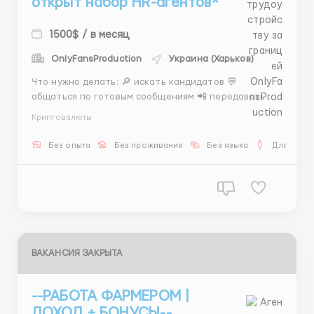
открыт набор HR-агентов*
1500$ / в месяц
OnlyFansProduction
Украина (Харьков)
Что нужно делать: 🔎 искать кандидатов 💬
общаться по готовым сообщениям 📲 передавать их
дальше Ты не придумываешь ничего сам(а). У тебя
Криптовалюты
уже есть готовая система. 📌 С первого дня: —
наставник — поддержка — четкий план ❤️ За
Без опыта
Без проживания
Без языка
Для мужч
каждого кандидата — бонус 📊 Доход: ...
ВАКАНСИЯ ЗАКРЫТА
--РАБОТА ФАРМЕРОМ |
ДОХОД + БОНУСЫ--