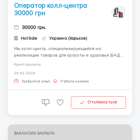
Оператор колл-центра
30000 грн
30000 грн.
HotSale
Украина (Харьков)
Мы колл-центр, специализирующийся на
реализации товаров для красоты и здоровья (БАДы).
Для получения более подробной информации
Криптовалюты
просьба сразу писать в телеграмм-- Что мы
25-02-2024
предлагаем: Полностью удаленный формат работы
График 5/2 с 9-17 (пн-пт) Конкурентная ЗП,
Требуется опыт
Работа онлайн
состоящая из ставки и про...
Откликнуться
ВАКАНСИЯ ЗАКРЫТА