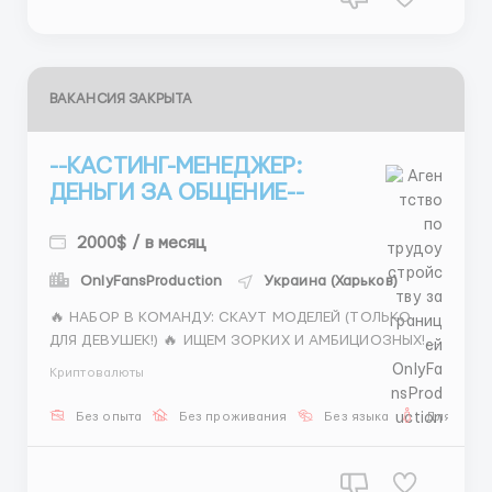
ВАКАНСИЯ ЗАКРЫТА
--КАСТИНГ-МЕНЕДЖЕР:
ДЕНЬГИ ЗА ОБЩЕНИЕ--
2000$ / в месяц
OnlyFansProduction
Украина (Харьков)
🔥 НАБОР В КОМАНДУ: СКАУТ МОДЕЛЕЙ (ТОЛЬКО
ДЛЯ ДЕВУШЕК!) 🔥 ИЩЕМ ЗОРКИХ И АМБИЦИОЗНЫХ!
ХОЧЕШЬ ЗАРАБАТЫВАТЬ ОТ 1500$? ТЫ НАМ НУЖНА!
Криптовалюты
Привет! В наше модельное агентство требуется
Кастинг-менеджер (скаут). Мы ищем только
Без опыта
Без проживания
Без языка
Для женщ
девушек, которые разбираются в типажах, следят
за индустрией и готовы на...