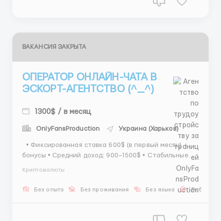
ВАКАНСИЯ ЗАКРЫТА
ОПЕРАТОР ОНЛАЙН-ЧАТА В
ЭСКОРТ-АГЕНТСТВО (^_^)
1300$ / в месяц
OnlyFansProduction
Украина (Харьков)
• Фиксированная ставка 600$ (в первый месяц) +
бонусы • Средний доход: 900–1500$ • Стабильные
выплаты с ростом дохода ⏰ График: 6/1, смена 8
Криптовалюты
часов • 16:00 – 00:00 • 00:00 – 08:00 🎓 Обучение: 3
дня + поддержка 📌 Обязанности: переписка, орган...
Без опыта
Без проживания
Без языка
Работа о