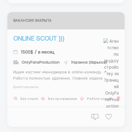
ВАКАНСИЯ ЗАКРЫТА
ONLINE SCOUT )))
1500$ / в месяц
OnlyFansProduction
Украина (Харьков)
Ищем кастинг-менеджеров в online-команду. 📌
Работа полностью удаленно. Главная задача —
поиск и общение с новыми моделями. 💰 Доход от
Криптовалюты
1500$ 🎓 Обучение бесплатно 📅 График 5/2 ✨
Поддержка команды 📩 Пиши — @VV0171 ...
Без опыта
Без проживания
Работа онлайн
Для 