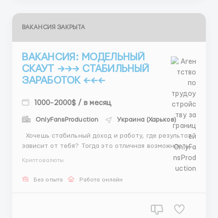
ВАКАНСИЯ ЗАКРЫТА
ВАКАНСИЯ: МОДЕЛЬНЫЙ
СКАУТ →→→ СТАБИЛЬНЫЙ
ЗАРАБОТОК ←←←
1000-2000$ / в месяц
OnlyFansProduction
Украина (Харьков)
Хочешь стабильный доход и работу, где результат
зависит от тебя? Тогда это отличная возможность
начать в перспективной сфере 💸✨ Ты будешь
Криптовалюты
находить новых людей, помогать им сделать первый
шаг и зарабатывать на этом 📈 Что входит в работу:
Без опыта
Работа онлайн
🔍 Поиск потенциальных моделей 💬 Общение и
пер...