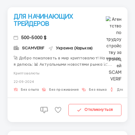
ДЛЯ НАЧИНАЮЩИХ
ТРЕЙДЕРОВ
500-5000 $
SCAMVERIF
Украина (Харьков)
🚀 Добро пожаловать в мир криптовалют! На канале
я делюсь: 📊 Актуальными новостями рынка 📈
Полезными советами по трейдингу 💰 Секретами
Криптовалюты
успешного разгона депозита на фьючерсах
22-09-2024
Готовьтесь к старту марафона по разгону депозита
— я покажу, как безопасно увеличить капитал.
Без опыта
Без проживания
Без языка
Для мужч
Подписывайтесь, что...
Откликнуться