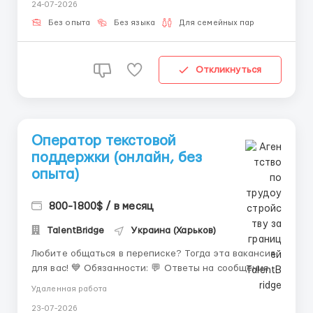
24-07-2026
ноутбук — Володіння письмовою англійською —
Бажання зароблят...
Без опыта
Без языка
Для семейных пар
Откликнуться
Оператор текстовой
поддержки (онлайн, без
опыта)
800-1800$ / в месяц
TalentBridge
Украина (Харьков)
Любите общаться в переписке? Тогда эта вакансия
для вас! 💙 Обязанности: 💬 Ответы на сообщения
пользователей. 📚 Работа по готовым алгоритмам.
Удаленная работа
🖊️ Ведение переписки. 📋 Выполнение простых
23-07-2026
задач. Мы предлагаем: 🏠 Удалённую работу. 💰