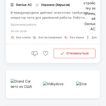
Genius AС
Украина (Харьков)
В международное дейтинг-агентство требуется
оператор чата для удалённой работы. Работа
предполагает ведение переписки на английском
Удаленная работа
языке в рамках специализированной онлайн-
30-05-2026
платформы. Тг для связи: @bit_rec13 📌 Суть
работы: — ведение текстового общения с
Без опыта
Без проживания
Без языка
Для мужч
англоязычной аудиторией ...
Откликнуться