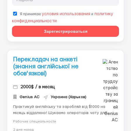
условия использования
политику
Я принимаю
и
конфиденциальности
Зарегистрироваться
Перекладач на анкеті
(знання англійської не
обов'язкові)
2000$ / в месяц
Genius AС
Украина (Харьков)
Практикуй англійську та заробляй від $1000 на
місяць віддалено! Шукаємо операторів чату для
ведення текстових комунікацій з іноземцями.
Рабочие специальности
Прекрасна можливість для тих, хто володіє
2 дня назад