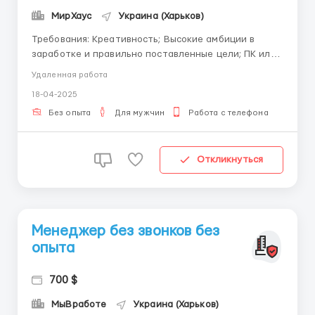
МирХаус
Украина (Харьков)
Требования: Креативность; Высокие амбиции в
заработке и правильно поставленные цели; ПК или
ноутбук для работы и Интернет (планшеты и
Удаленная работа
смартфоны для работы не подходят)
18-04-2025
Организованность. Условия работы: Работаем
удалённо Есть возможность выбора графика работы.
Без опыта
Для мужчин
Работа с телефона
Пиши сразу в Tel...
Откликнуться
Менеджер без звонков без
опыта
700 $
МыВработе
Украина (Харьков)