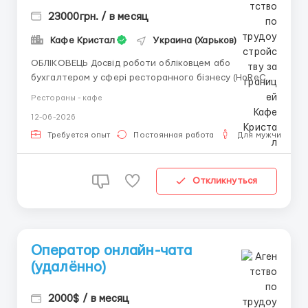
23000грн. / в месяц
Кафе Кристал
Украина (Харьков)
ОБЛІКОВЕЦЬ Досвід роботи обліковцем або
бухгалтером у сфері ресторанного бізнесу (HoReCa)
від 1 року. Впевнений користувач Syrve (iiko) -
Рестораны - кафе
бажано, але готові навчити. Знання ПК, Excel на
12-06-2026
високому рівні. Розуміння процесів інвентаризації,
руху товарів. Уважність до деталей, п чесність т...
Требуется опыт
Постоянная работа
Для мужчин
Откликнуться
Оператор онлайн-чата
(удалённо)
2000$ / в месяц