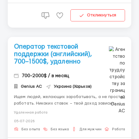
диалогах текстом ...
Откликнуться
Оператор текстовой
поддержки (английский),
700–1500$, удаленно
700-2000$ / в месяц
Genius AС
Украина (Харьков)
Ищем людей, желающих зарабатывать, а не просто
работать. Никаких ставок – твой доход зависит
только от тебя. 💬 Суть работы: Общение в чате с
Удаленная работа
иностранцами от имени девушки (по ее согласию).
05-07-2026
Только текст без звонков и видео. Ты ведешь
переписку по-английски, поддерживаешь интерес —
Без опыта
Без языка
Для мужчин
Работа онлай
и по...