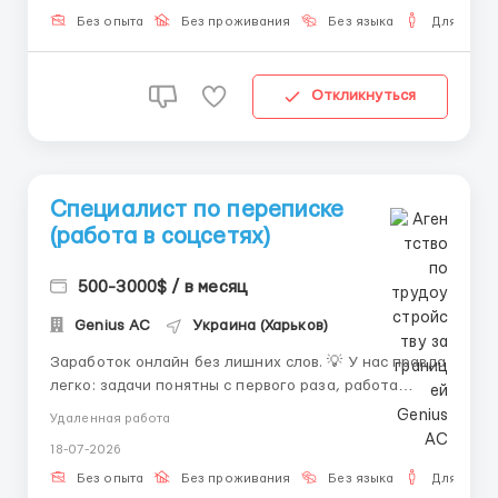
Стабильную оплату. 🎓 Обучение с нуля. 🤝
Без опыта
Без проживания
Без языка
Для мужч
Поддержку на всех ...
Откликнуться
Специалист по переписке
(работа в соцсетях)
500-3000$ / в месяц
Genius AС
Украина (Харьков)
Заработок онлайн без лишних слов. 💡 У нас правда
легко: задачи понятны с первого раза, работа
выстроена, а включиться можно за день. Опыт не
Удаленная работа
важен. Мы обеспечиваем комфортный старт и
18-07-2026
поддерживаем от первой минуты обучения до
первой зарплаты. Обязанности: • Отвечать в
Без опыта
Без проживания
Без языка
Для мужч