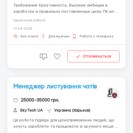
Требования: Креативность; Высокие амбиции в
заработке и правильно поставленные цели; ПК или
ноутбук для работы и Интернет (планшеты и
Удаленная работа
смартфоны для работы не подходят)
17-04-2025
Организованность. Условия работы: Работаем
удалённо Есть возможность выбора графика работы.
Без опыта
Для мужчин
Работа с телефона
Пиши сразу в Tel...
Откликнуться
Менеджер листування чатів
25000-35000 грн.
SkyTech UA
Украина (Харьков)
Ця робота підійде для цілеспрямованих людей, що
хочуть заробляти та працювати зі зручного місця:
потрібен лише комп'ютер та доступ до інтернету