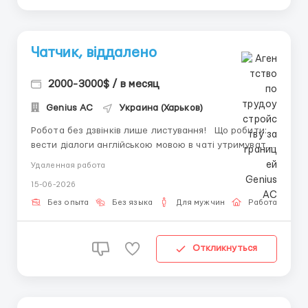
Чатчик, віддалено
2000-3000$ / в месяц
Genius AС
Украина (Харьков)
Робота без дзвінків лише листування! Що робити:
вести діалоги англійською мовою в чаті утримувати
увагу співрозмовника та розвивати розмову стежити
Удаленная работа
за актуальними темами спілкування вести звітність
15-06-2026
у таблицях наповнювати акаунт готовим контентом
Вимоги: -...
Без опыта
Без языка
Для мужчин
Работа онлай
Откликнуться