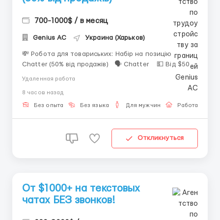
700-1000$ / в месяц
Genius AС
Украина (Харьков)
💸 Робота для товариських: Набір на позицію
Chatter (50% від продажів) 🗣 Chatter 💵 Від $500
+ % ✈️ Віддалено ✈️ Що потрібно робити: • вести
Удаленная работа
переписки; • підтримувати інтерес клієнтів; •
8 часов назад
працювати з реальними людьми &bull...
Без опыта
Без языка
Для мужчин
Работа онлай
Откликнуться
От $1000+ на текстовых
чатах БЕЗ звонков!