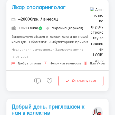
Лікар отоларинголог
~20000грн. / в месяц
LORIS clinic
Украина (Харьков)
​​​Запрошуємо лікаря отолариголога до нашої
команди. Обов'язки: -Амбулаторний прийом
пацієнтів - Діагностика, лікування ЛОР
Медицина - Фармацевтика - Здравоохранение
захворювань - Виконання лікувальних процедур,
13-03-2026
ведення медичної документації Вимоги: - Вища
медична освіта - Досвід роботи в...
Требуется опыт
Неполная занятость
Для Украинцев
Откликнуться
Добрый день, приглашаем к
нам в колектив