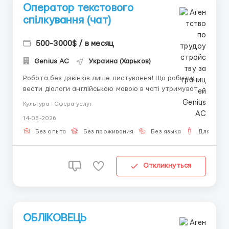
Оператор текстового
спілкування (чат)
500-3000$ / в месяц
Genius AС
Украина (Харьков)
Робота без дзвінків лише листування! Що робити:
вести діалоги англійською мовою в чаті утримувати
увагу співрозмовника та розвивати розмову стежити
Культура - Сфера услуг
за актуальними темами спілкування вести звітність
14-06-2026
у таблицях наповнювати акаунт готовим контентом
Вимоги: - Ноутбук або ПК + інтернет - гра...
Без опыта
Без проживания
Без языка
Для мужч
Откликнуться
ОБЛІКОВЕЦЬ