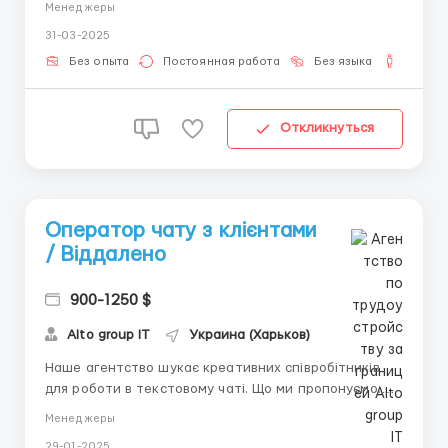
Менеджеры
Що треба робити : Допомагати вести листування
31-03-2025
клієнтці агентства; Відповідати на листи;
Спілкуватися в чаті. Ти підх...
Без опыта
Постоянная работа
Без языка
Для м
Откликнуться
Оператор чату з клієнтами
/ Віддалено
900-1250 $
Alto group IT
Украина (Харьков)
Наше агентство шукає креативних співробітників
для роботи в текстовому чаті. Що ми пропонуємо:
Гарантовані 200$ в перший місяць роботи, оскільки
Менеджеры
знаємо, що заробите більше Можливість вибрати з 3
29-01-2025