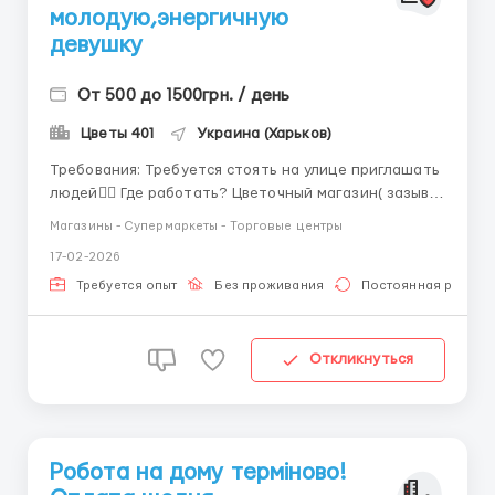
молодую,энергичную
девушку
От 500 до 1500грн. / день
Цветы 401
Украина (Харьков)
Требования: Требуется стоять на улице приглашать
людей👌🏻 Где работать? Цветочный магазин( зазыв-
продавец) наше Местонахождение:Харьков
Магазины - Супермаркеты - Торговые центры
центральный рынок😁 Будем рады видеть вас в
17-02-2026
своем коллективе🫶🏻 Условия работы: Хорошо
зазывать людей🤗 Быстро и конкретно обслуживать
Требуется опыт
Без проживания
Постоянная работа
клиента😁...
Откликнуться
Робота на дому терміново!