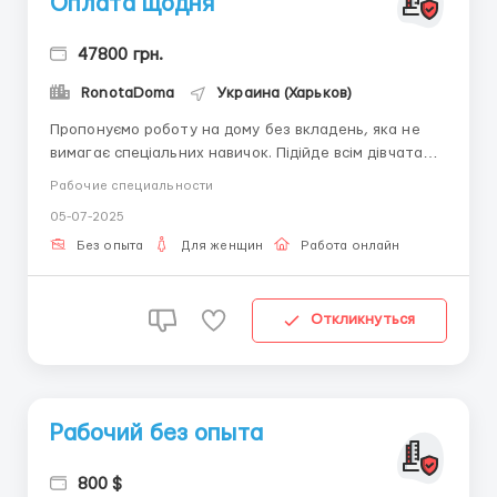
Оплата щодня
47800 грн.
RonotaDoma
Украина (Харьков)
Пропонуємо роботу на дому без вкладень, яка не
вимагає спеціальних навичок. Підійде всім дівчатам
(18-45 років) у кого знайдеться 3-4 години вільного
Рабочие специальности
часу і є бажання заробляти Навчання в процесі
05-07-2025
роботи. Вимога: Жінка 18-45 років , наявніст...
Без опыта
Для женщин
Работа онлайн
Откликнуться
Рабочий без опыта
800 $