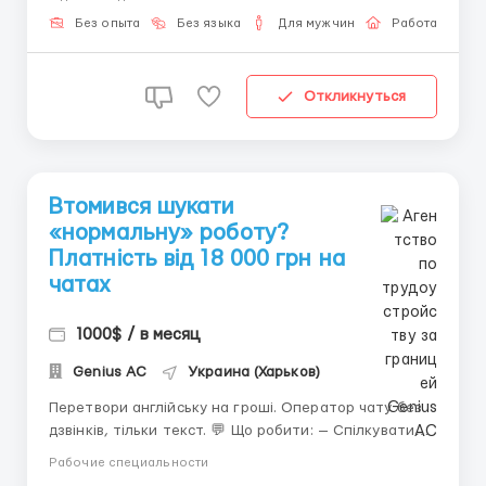
письмовою англійською та хоче конвертувати свої
знання у високий дохід. Умови роботи: Робота без
Без опыта
Без языка
Для мужчин
Работа онлай
дзвінків т...
Откликнуться
Втомився шукати
«нормальну» роботу?
Платність від 18 000 грн на
чатах
1000$ / в месяц
Genius AС
Украина (Харьков)
Перетвори англійську на гроші. Оператор чату без
дзвінків, тільки текст. 💬 Що робити: — Спілкуватися
від імені дівчини — Підтримувати розмову —
Рабочие специальности
Отримувати 40–50% із доходу 📌 Необхідно: — ПК/