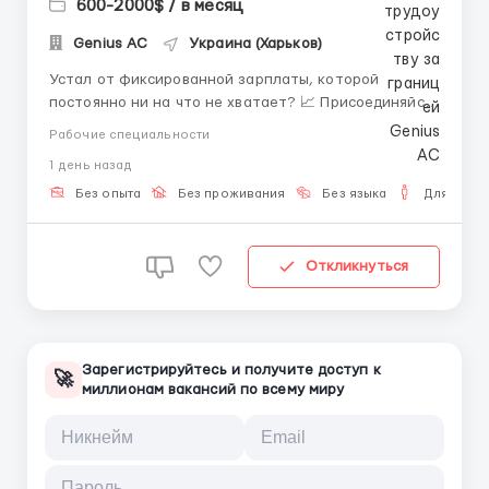
600-2000$ / в месяц
Genius AС
Украина (Харьков)
Устал от фиксированной зарплаты, которой
постоянно ни на что не хватает? 📈 Присоединяйся
к нашей амбициозной команде операторов чата, где
Рабочие специальности
твой доход растет с каждым днем и зависит только
1 день назад
от тебя! 🔹 Что мы предлагаем: Высокий процент:
40–50% от баланса чата, без скрытых вычетов 💰
Без опыта
Без проживания
Без языка
Для мужч
Реальный ...
Откликнуться
Зарегистрируйтесь и получите доступ к
🚀
миллионам вакансий по всему миру