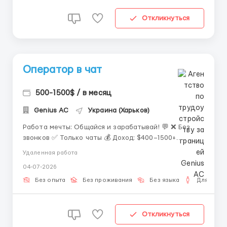
Откликнуться
Оператор в чат
500-1500$ / в месяц
Genius AС
Украина (Харьков)
Работа мечты: Общайся и зарабатывай! 💬 ❌ Без
звонков ✅ Только чаты 💰 Доход: $400–1500+
(сдельно 40-50%) 🌍 Полная удаленка и 8 графиков
Удаленная работа
нв выбор. Нужен только ПК и умение пользоваться
04-07-2026
переводчиком. Отклик в ТГ: @bit_rec13 ...
Без опыта
Без проживания
Без языка
Для мужч
Откликнуться