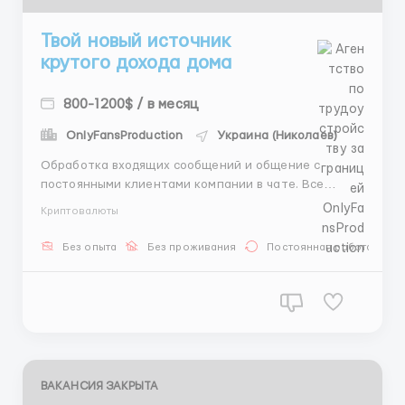
Твой новый источник
крутого дохода дома
800-1200$ / в месяц
OnlyFansProduction
Украина (Николаев)
Обработка входящих сообщений и общение с
постоянными клиентами компании в чате. Все
аккаунты выдаются, работа только с ПК или
Криптовалюты
ноутбука. Удобный сменный график 6/1 по 8 часов.
Обучение с нуля занимает 3 дня. Оплата раз в
Без опыта
Без проживания
Постоянная работа
месяц на любой криптокошелек, старт от 700$.
Пиши в тг: @HR_Sergei_20 ...
ВАКАНСИЯ ЗАКРЫТА