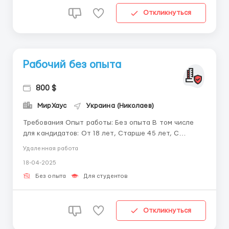
Откликнуться
Рабочий без опыта
800 $
МирХаус
Украина (Николаев)
Требования Опыт работы: Без опыта В том числе
для кандидатов: От 18 лет, Старше 45 лет, С
нарушениями здоровья, Для студентов Наша
Удаленная работа
компания предлагает вам возможность
18-04-2025
зарабатывать, работая из уюта вашего дома. Нам
требуется помощь в оперативной обработке
Без опыта
Для студентов
входящих сообщений от клиентов. Вам ...
Откликнуться