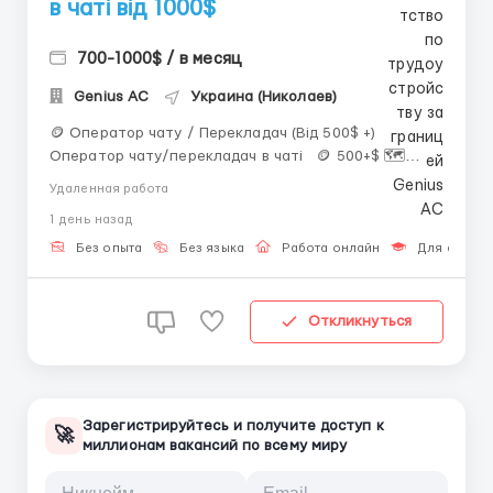
в чаті від 1000$
700-1000$ / в месяц
Genius AС
Украина (Николаев)
🪙 Оператор чату / Перекладач (Від 500$ +)
Оператор чату/перекладач в чаті 🪙 500+$ 🗺
Віддалено ⏰️ 8 год/день Вимоги: 🛑 Вік від 17 до
Удаленная работа
50 років! 🛑 Відповідальність і цілеспрямованість; 🛑
1 день назад
Наявність ПК/ноутбука. 🛑 Комунікативні нави...
Без опыта
Без языка
Работа онлайн
Для студен
Откликнуться
Зарегистрируйтесь и получите доступ к
🚀
миллионам вакансий по всему миру