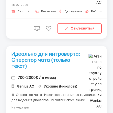
медіа-контентом. Ми надаємо: Повністю віддалену
25-07-2026
роботу, стабільний потік клієнтів, високі бонуси за
активність. Важливо: Наявність ПК та дисципліна...
Без опыта
Без языка
Для мужчин
Работа онлай
Откликнуться
Идеально для интроверта:
Оператор чата (только
текст)
700-2000$ / в месяц
Genius AС
Украина (Николаев)
🤖 Оператор чата Ищем креативных сотрудников
для ведения диалогов на английском языке.
Используй современные инструменты, чтобы
Менеджеры
зарабатывать больше! Важные условия: Наличие