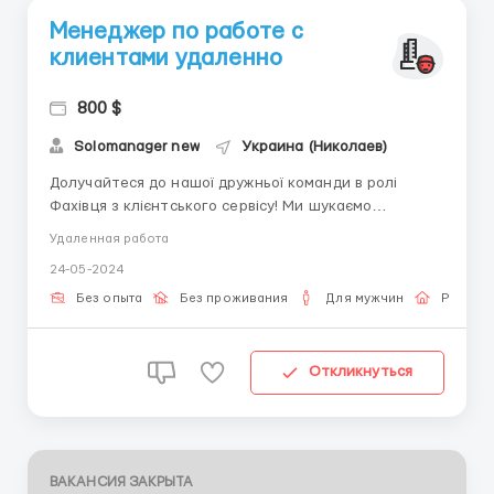
Менеджер по работе с
клиентами удаленно
800 $
Solomanager new
Украина (Николаев)
Долучайтеся до нашої дружньої команди в ролі
Фахівця з клієнтського сервісу! Ми шукаємо
енергійного та цілеспрямованого професіонала,
Удаленная работа
який розділяє нашу пристрасть до обслуговування
24-05-2024
клієнтів. Основні обов'язки: Забезпечення
високоякісного обслуговування клієнтів через наші
Без опыта
Без проживания
Для мужчин
Работа
канали зв'язку. ...
Откликнуться
ВАКАНСИЯ ЗАКРЫТА