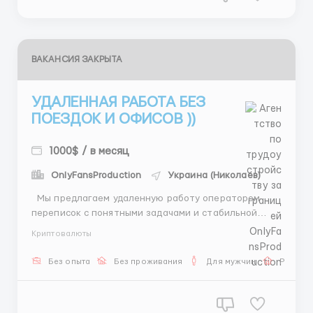
ВАКАНСИЯ ЗАКРЫТА
УДАЛЕННАЯ РАБОТА БЕЗ
ПОЕЗДОК И ОФИСОВ ))
1000$ / в месяц
OnlyFansProduction
Украина (Николаев)
Мы предлагаем удаленную работу оператором
переписок с понятными задачами и стабильной
оплатой. Что предстоит делать: 💬 Общаться с
Криптовалюты
клиентами. 📋 Помогать с выбором анкет. 📍
Координировать встречи. 💰 Предоставлять
Без опыта
Без проживания
Для мужчин
Работа
информацию по услугам. 📝 Работать по готовой
системе. График: 📅...