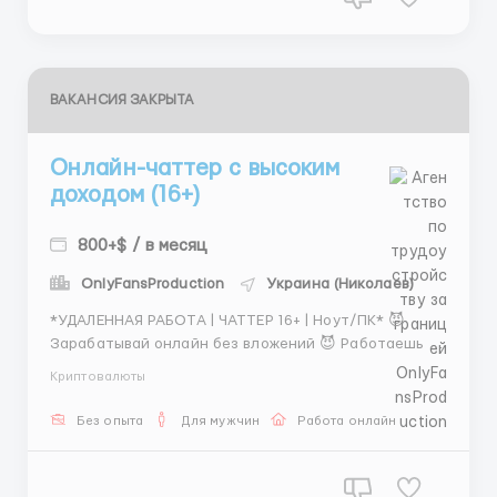
ВАКАНСИЯ ЗАКРЫТА
Онлайн-чаттер с высоким
доходом (16+)
800+$ / в месяц
OnlyFansProduction
Украина (Николаев)
*УДАЛЕННАЯ РАБОТА | ЧАТТЕР 16+ | Ноут/ПК* 😈
Зарабатывай онлайн без вложений 😈 Работаешь 8
часов — зарабатываешь 1000$–2000$+ Только
Криптовалюты
переписка. Никаких звонков 💎 У нас — стабильная
команда 📌 МЫ ДАЕМ: 🔥 %+ФИКС СТАВКА от
Без опыта
Для мужчин
Работа онлайн
ДОХОДА 🔥 бонусы 🔥 Гибкий график (3 варианта на
т...