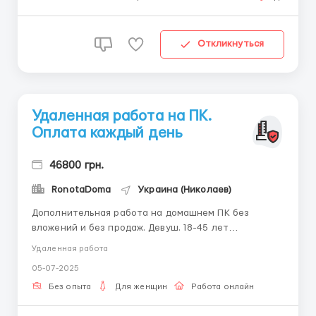
Откликнуться
Удаленная работа на ПК.
Оплата каждый день
46800 грн.
RonotaDoma
Украина (Николаев)
Дополнительная работа на домашнем ПК без
вложений и без продаж. Девуш. 18-45 лет
Усидчивость, грамотность, позитивный настрой на
Удаленная работа
работу. Работать можно в любое время суток.
05-07-2025
Выплата заработной платы производится
ежедневно. За подробностями ПИШИТЕ в telegram +
Без опыта
Для женщин
Работа онлайн
38(068) 5...