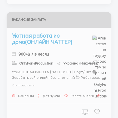
ВАКАНСИЯ ЗАКРЫТА
Уютная работа из
дома(ОНЛАЙН ЧАТТЕР)
900+$ / в месяц
OnlyFansProduction
Украина (Николаев)
*УДАЛЕННАЯ РАБОТА | ЧАТТЕР 16+ | Ноут/ПК* 😈
Зарабатывай онлайн без вложений 😈 Работаешь 8
часов — зарабатываешь 1000$–2000$+ Только
Криптовалюты
переписка. Никаких звонков 💎 У нас — стабильная
команда 📌 МЫ ДАЕМ: 🔥 %+ФИКС СТАВКА от
Без опыта
Для мужчин
Работа онлайн
Ежедневн
ДОХОДА 🔥 бонусы 🔥 Гибкий график (3 варианта на
т...