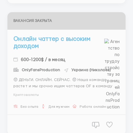
ВАКАНСИЯ ЗАКРЫТА
Онлайн чаттер с высоким
доходом
600-1200$ / в месяц
OnlyFansProduction
Украина (Николаев)
🤑 ДЕНЬГИ. ОНЛАЙН. СЕЙЧАС. 🤑 Наша команда
растет и мы срочно ищем чаттеров OF в команду 🚀
💻 100% удалёнка — работаешь из любой точки мира
Криптовалюты
🔥 ПОЧЕМУ СТОИТ ЗАЙТИ ПРЯМО СЕЙЧАС: 🕒
график 6/1 ⏰ смены на выбор: • 7:00 - 15:00 • 15:00 -
Без опыта
Для мужчин
Работа онлайн
23:00 • 23:00 - 7-00 📚 обучение с ...