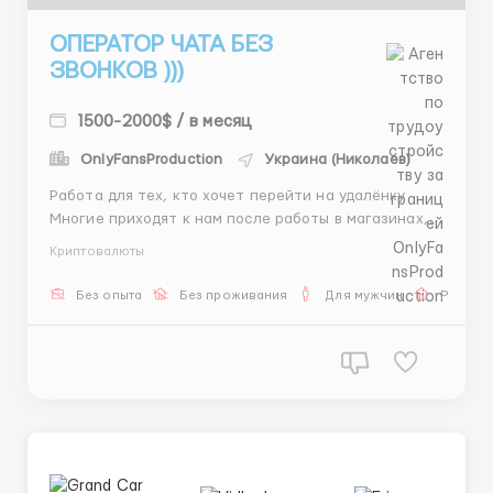
ОПЕРАТОР ЧАТА БЕЗ
ЗВОНКОВ )))
1500-2000$ / в месяц
OnlyFansProduction
Украина (Николаев)
Работа для тех, кто хочет перейти на удалёнку
Многие приходят к нам после работы в магазинах,
офисах или на складах и выбирают удалённый
Криптовалюты
формат из-за удобства и экономии времени. Сейчас
мы набираем новых операторов чата. Что входит в
Без опыта
Без проживания
Для мужчин
Работа
обязанности: 💬 Переписка с клиентами. 📋 Помощь
с подб...