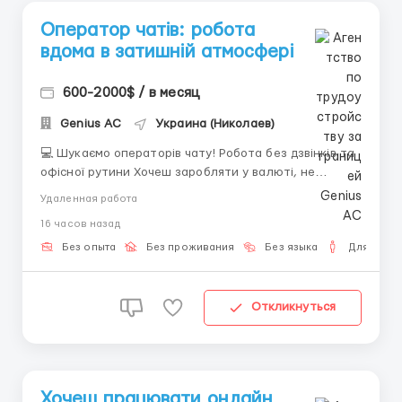
Оператор чатів: робота
вдома в затишній атмосфері
600-2000$ / в месяц
Genius AС
Украина (Николаев)
💻 Шукаємо операторів чату! Робота без дзвінків та
офісної рутини Хочеш заробляти у валюті, не
виходячи з дому? Ми пропонуємо просту та цікаву
Удаленная работа
роботу — ведення текстових діалогів англійською
16 часов назад
мовою. Для роботи тобі знадобиться: Власний
ноутбук або ПК (це обов'язкова умова); ...
Без опыта
Без проживания
Без языка
Для мужч
Откликнуться
Хочеш працювати онлайн