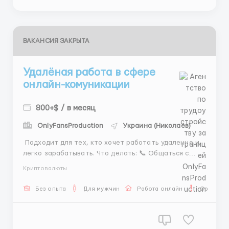
ВАКАНСИЯ ЗАКРЫТА
Удалёная работа в сфере
онлайн-комуникации
800+$ / в месяц
OnlyFansProduction
Украина (Николаев)
Подходит для тех, кто хочет работать удаленно и
легко зарабатывать. Что делать: 📞 Общаться с
клиентами 🎉 Помогать с подбором участников и
Криптовалюты
организацией мероприятий 📅 Договариваться о
сроках и деталях ✅ Вести краткую отчетность
Без опыта
Для мужчин
Работа онлайн
Срочная 
Рабочее время: 07:00–15:00 15:00–23:00 23...