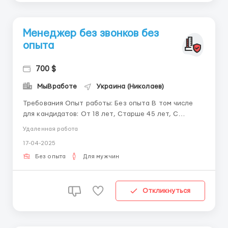
Менеджер без звонков без
опыта
700 $
МыВработе
Украина (Николаев)
Требования Опыт работы: Без опыта В том числе
для кандидатов: От 18 лет, Старше 45 лет, С
нарушениями здоровья, Для студентов Наша
Удаленная работа
компания предлагает вам возможность
17-04-2025
зарабатывать, работая из уюта вашего дома. Нам
требуется помощь в оперативной обработке
Без опыта
Для мужчин
входящих сообщений от клиентов. Вам ...
Откликнуться