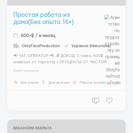
Простая работа из
дома(Без опыта 16+)
600+$ / в месяц
OnlyFansProduction
Украина (Николаев)
📢 ЧАТ-ОПЕРАТОР 📢 💰 ДОХОД: Ставка: 600$
(зависит от таргета) + ПРОЦЕНТЫ ОТ ЧИСТОЙ
ПРИБЫЛИ + Бонусы за качество работы = ИТОГ:
Криптовалюты
$900–1500$+ в месяц 📌 ОБЯЗАННОСТИ: Ведение
чатов и переписок с клиентами Подбор модели
Без опыта
Для мужчин
Работа онлайн
Срочная 
Подбор формата встречи Обсуждение бюджета
Сопровождение сделки д...
ВАКАНСИЯ ЗАКРЫТА