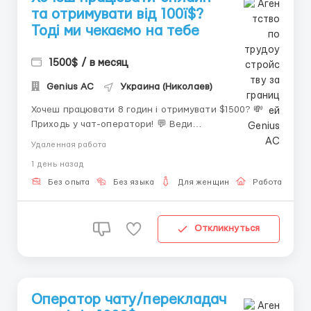
та отримувати від 100ї$?
Тоді ми чекаємо на тебе
1500$ / в месяц
Genius AС
Украина (Николаев)
Хочеш працювати 8 годин і отримувати $1500? 💸
Приходь у чат-оператори! 💬 Веди
листування,обговорюй кіно, повсякденне життя— і
Удаленная работа
отримуй 40-50% від прибутку сайту. ❌ Без вкладень.
1 день назад
Без дзвінків або відео ✅ З навчанням та вбудованим
перекладачем на сайті ...
Без опыта
Без языка
Для женщин
Работа онлай
Откликнуться
Оператор чату/перекладач