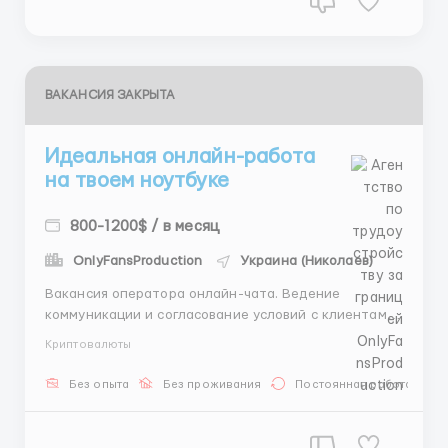
ВАКАНСИЯ ЗАКРЫТА
Идеальная онлайн-работа
на твоем ноутбуке
800-1200$ / в месяц
OnlyFansProduction
Украина (Николаев)
Вакансия оператора онлайн-чата. Ведение
коммуникации и согласование условий с клиентами.
Нужен свой ПК или ноутбук 🖥 Формат графиков: 6/1,
Криптовалюты
смены по 8 часов (день/ночь). Полная
конфиденциальность, личные данные не нужны.
Без опыта
Без проживания
Постоянная работа
Обучение 3 дня. Доход новичков в первый месяц
начинается от 700$ 💵 Пиши ...