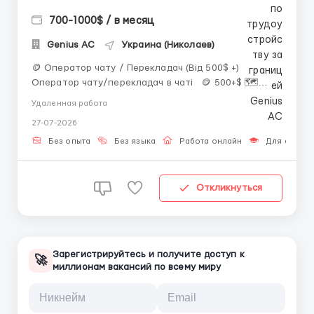
700-1000$ / в месяц
Genius AС
Украина (Николаев)
🪙 Оператор чату / Перекладач (Від 500$ +)
Оператор чату/перекладач в чаті 🪙 500+$ 🗺
Віддалено ⏰️ 8 год/день Вимоги: 🛑 Вік від 17 до
Удаленная работа
50 років! 🛑 Відповідальність і цілеспрямованість; 🛑
27-07-2026
Наявність ПК/ноутбука. 🛑 Комунікативні нави...
Без опыта
Без языка
Работа онлайн
Для студен
Откликнуться
Зарегистрируйтесь и получите доступ к
🚀
миллионам вакансий по всему миру