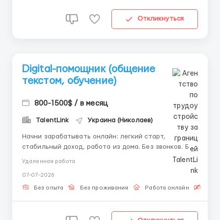
Откликнуться
Digital-помощник (общение
текстом, обучение)
800-1500$ / в месяц
TalentLink
Украина (Николаев)
Начни зарабатывать онлайн: легкий старт,
стабильный доход, работа из дома. Без звонков. Без
камеры. Абсолютно без стресса. Только общение в
Удаленная работа
текстовом чате — и гарантированные, регулярные
07-07-2026
выплаты. Для начала работы нужен только
компьютер или ноутбук и надежный интернет. 🔥
Без опыта
Без проживания
Работа онлайн
Бесп
Ваши задачи: ...