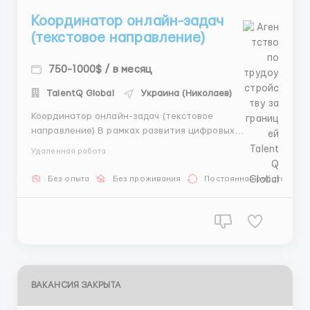
Координатор онлайн-задач
(текстовое направление)
750-1000$ / в месяц
TalentQ Global
Украина (Николаев)
Координатор онлайн-задач (текстовое
направление) В рамках развития цифровых
процессов мы открываем набор сотрудников для
Удаленная работа
работы с текстовыми задачами в онлайн-среде. Это
спокойная, структурированная работа, где важны
Без опыта
Без проживания
Постоянная работа
аккуратность, внимательность к деталям и умение
следовать инструкциям. Работа...
ВАКАНСИЯ ЗАКРЫТА