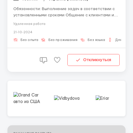
Обязанности: Выполнение задач в соответствии с
установленными сроками Общение с клиентами и
коллегами через онлайн-платформы Участие в
Удаленная работа
проектах и рабочих группах Подготовка отчетов и
21-10-2024
документов Требования: Опыт работы в удаленном
формате приветствуется Уверенное знание ПК и ...
Без опыта
Без проживания
Без языка
Для мужч
Откликнуться