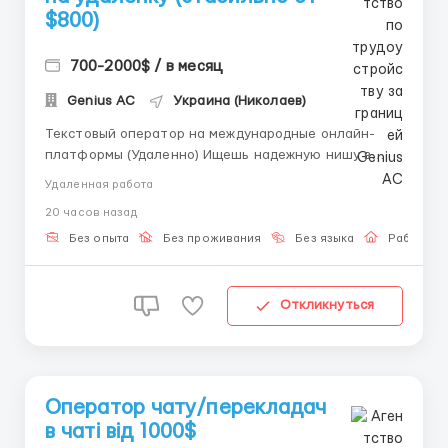
$800)
700-2000$ / в месяц
Genius AС
Украина (Николаев)
Текстовый оператор на международные онлайн-
платформы (Удаленно) Ищешь надежную нишу в
онлайне, где твой заработок зависит только от
Удаленная работа
тебя? 📈 Открыт набор в команду операторов
20 часов назад
текстового чата БЕЗ звонков и видео. 🔹 Условия:
Процентная ставка: 40–50% от баланса чата 💰
Без опыта
Без проживания
Без языка
Работа о
Доход: от $300...
Откликнуться
Оператор чату/перекладач
в чаті від 1000$