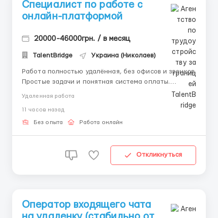
Специалист по работе с
онлайн-платформой
20000-46000грн. / в месяц
TalentBridge
Украина (Николаев)
Работа полностью удалённая, без офисов и звонков.
Простые задачи и понятная система оплаты.
Требования: — ПК или ноутбук (телефон не
Удаленная работа
подходит); — Стабильное интернет-соединение; —
11 часов назад
Дисциплина и усидчивость; — Готовность к
обучению. Что ты получишь: — Обучение ...
Без опыта
Работа онлайн
Откликнуться
Оператор входящего чата
на удаленку (стабильно от