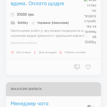
вдома. Оплата щодня
31000 грн.
SIASky
Украина (Николаев)
Пропонуємо роботу, яку можна поєднувати із
основним видом діяльності. Ідеальний варіант
заробітку для жінок 18-45 років. Зайнятість від 3-х
Удаленная работа
годин в день з нефіксованим графіком. Безкоштовне
навчання online, вільний графік роботи. Робота
Без опыта
Для женщин
Работа онлайн
підійде як додатковий підробіток або як основ...
ВАКАНСИЯ ЗАКРЫТА
Менеджер чата