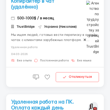
Копирайтер в чат
(удалённо)
500-1000$ / в месяц
TrustBridge
Украина (Николаев)
Мы ищем людей, готовых вести переписку в онлайн-
чатах с клиентами зарубежных платформ. ❌
Звонков нет. ✅ Только текст (английский язык
Удаленная работа
,можно с переводчиком). 📌 Что нужно от Вас: ПК
04-03-2026
или ноутбук (телефон/планшет не подходят);
стабильный интернет; г...
Без опыта
Постоянная работа
Без языка
Откликнуться
Удаленная работа на ПК.
Оплата каждый день