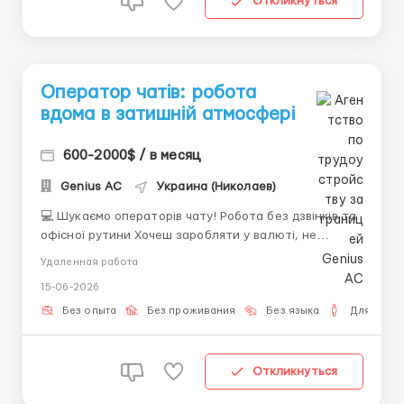
Откликнуться
Оператор чатів: робота
вдома в затишній атмосфері
600-2000$ / в месяц
Genius AС
Украина (Николаев)
💻 Шукаємо операторів чату! Робота без дзвінків та
офісної рутини Хочеш заробляти у валюті, не
виходячи з дому? Ми пропонуємо просту та цікаву
Удаленная работа
роботу — ведення текстових діалогів англійською
15-06-2026
мовою. Для роботи тобі знадобиться: Власний
ноутбук або ПК (це обов'язкова умова); ...
Без опыта
Без проживания
Без языка
Для мужч
Откликнуться