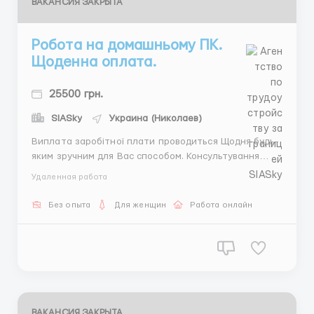
ВАКАНСИЯ ЗАКРЫТА
Робота на домашньому ПК.
Щоденна оплата.
25500 грн.
SIASky
Украина (Николаев)
Виплата заробітної плати проводиться Щодня будь-
яким зручним для Вас способом. Консультування
клієнтів компанії. Написання коротких листів.
Удаленная работа
Посидючість, комунікабельність, позитивний настрій
до роботи. дівчина / жінка 18-45 років. Навчання
Без опыта
Для женщин
Работа онлайн
безкоштовне. Без продажів, без вкладень. ...
ВАКАНСИЯ ЗАКРЫТА