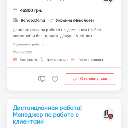
46800 грн.
RonotaDoma
Украина (Николаев)
Дополнительная работа на домашнем ПК без
вложений и без продаж. Девуш. 18-45 лет
Усидчивость, грамотность, позитивный настрой на
Удаленная работа
работу. Работать можно в любое время суток.
05-07-2025
Выплата заработной платы производится
ежедневно. За подробностями ПИШИТЕ в telegram +
Без опыта
Для женщин
Работа онлайн
38(068) 5...
Откликнуться
Дистанционная работа|
Менеджер по работе с
клиентами