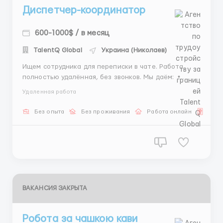
Диспетчер-координатор
600-1000$ / в месяц
TalentQ Global
Украина (Николаев)
Ищем сотрудника для переписки в чате. Работа
полностью удалённая, без звонков. Мы даём: •
Скрипты и переводчик. • Бесплатное обучение. •
Удаленная работа
Поддержку куратора. • Понятную оплату. От вас: •
Компьютер или ноутбук. • Ответствен...
Без опыта
Без проживания
Работа онлайн
Для 
ВАКАНСИЯ ЗАКРЫТА
Робота за чашкою кави