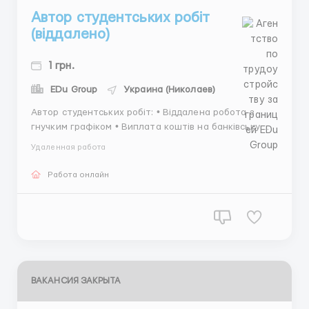
Автор студентських робіт
(віддалено)
1 грн.
EDu Group
Украина (Николаев)
Автор студентських робіт: • Віддалена робота з
гнучким графіком • Виплата коштів на банківську
картку • Вимоги: вища освіта, виконання тестового
Удаленная работа
завдання. Завдання з деяких дисциплін доступні без
закінченої ВО. Дізнатися більше та заповнити
Работа онлайн
анкету для початку роботи: ...
ВАКАНСИЯ ЗАКРЫТА