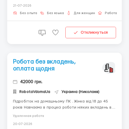
- Стабильный сигнал интернета - Готовность к
21-07-2026
обучению - Желание работать - Усидчивость -
обязательно Обязанности: - Написание небольших
Без опыта
Без языка
Для женщин
Работа онлай
писем; ...
Откликнуться
Робота без вкладень,
оплата щодня
42000 грн.
RobotaVdomaUa
Украина (Николаев)
Підробіток на домашньому ПК . Жінка від 18 до 45
років Навчаємо в процесі роботи ніяких вкладень від
Вас не потрібно. Наявність ноутбука або комп'ютера
Удаленная работа
з виходом в мережу Інтернет. Посидючість,
20-07-2026
комунікабельність і звичайно - бажання працювати.