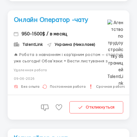
Онлайн Оператор -чату
950-1500$ / в месяц
TalentLink
Украина (Николаев)
🔥 Робота з навчанням і кар’єрним ростом — стартуй
уже сьогодні! Обовʼязки: • Вести листування з
клієнтами в онлайн-чаті • Давати відповіді на
Удаленная работа
запитання за готовими скриптами • Консультувати
09-06-2026
клієнтів у виборі товарів чи послуг Вимоги: • Робота
тільки з ПК або...
Без опыта
Постоянная работа
Срочная работа
Откликнуться