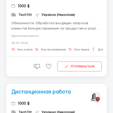
1000 $
TechTrit
Украина (Николаев)
Обязанности: Обработка входящих запросов
клиентов Консультирование по продуктам и услугам
компании Поддержка клиентов на всех этапах
Удаленная работа
взаимодействия Решение проблем и конфликтных
28-10-2024
ситуаций Сбор и анализ обратной связи для
улучшения сервиса Требования: Отличные
Без опыта
Без проживания
Без языка
Для мужч
коммуникативные ...
Откликнуться
Дистанционная работа
1000 $
TechTrit
Украина (Николаев)