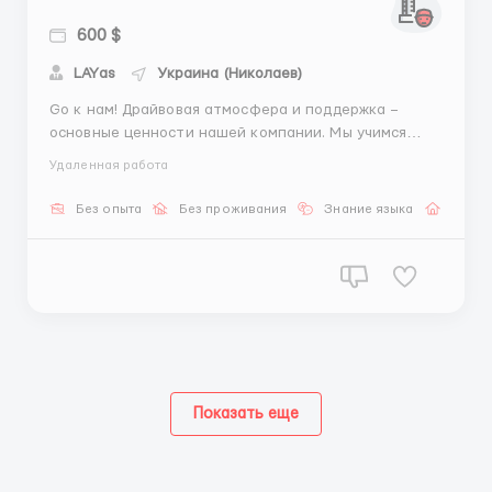
600 $
LAYas
Украина (Николаев)
Go к нам! Драйвовая атмосфера и поддержка –
основные ценности нашей компании. Мы учимся
вместе и помогаем друг другу. ЧТО МЫ ТЕБЕ
Удаленная работа
ПРЕДЛАГАЕМ: 1. Работаем дистанционно. Ты сможешь
работать в комфортных для себя условиях. 2. Гибкий
Без опыта
Без проживания
Знание языка
Работ
график работы, есть разные изменения 3.
Заработная плата...
Показать еще