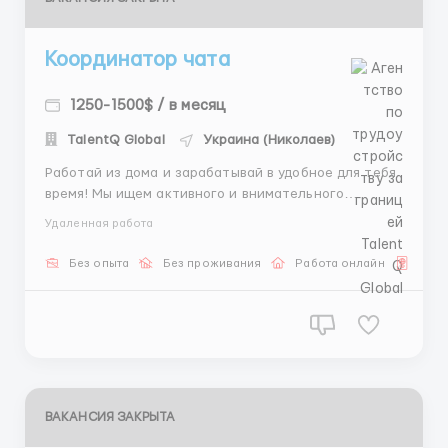
Координатор чата
1250-1500$ / в месяц
TalentQ Global
Украина (Николаев)
Работай из дома и зарабатывай в удобное для тебя
время! Мы ищем активного и внимательного
человека для общения с клиентами в чате. Если ты
Удаленная работа
хочешь стабильный доход, удобный график и
возможность профессионального роста — эта
Без опыта
Без проживания
Работа онлайн
Для 
вакансия для тебя. Обязанности: • Общение с
пользователям...
ВАКАНСИЯ ЗАКРЫТА