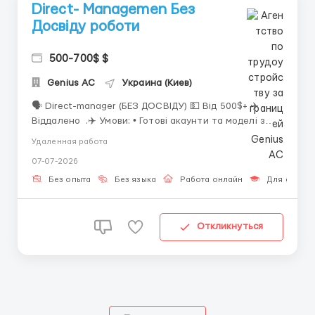
Direct- Managemen Без
Досвіду роботи
500-700$ $
Genius AС
Украина (Киев)
🗣 Direct-manager (БЕЗ ДОСВІДУ) 💵 Від 500$+ ✈️
Віддалено .✈️ Умови: • Готові акаунти та моделі з
активною базою клієнтів • Повне навчання з нуля та
Удаленная работа
спеціальні інструменти для роботи • Підтримка
07-07-2026
адміна та команди • Стабільний графік у зручні
зміни: 23...
Без опыта
Без языка
Работа онлайн
Для студен
Откликнуться