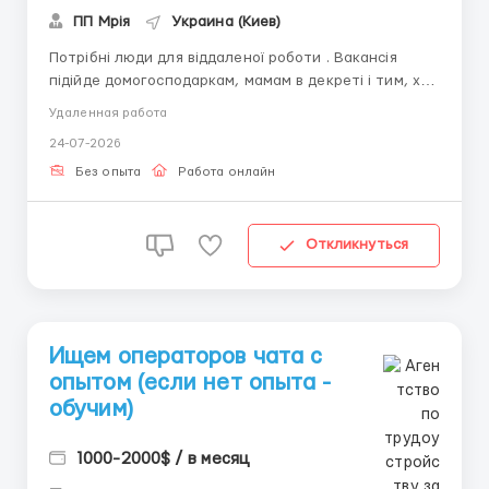
ПП Мрія
Украина (Киев)
Потрібні люди для віддаленої роботи . Вакансія
підійде домогосподаркам, мамам в декреті і тим, хто
шукає підробіток поєднуючи з основною роботою.
Удаленная работа
Робота інформаційно-консультаційного характеру.
24-07-2026
Обов’яки: - робота над збільшенням клієнтської
базою - реєстрація клієнтів у системі - консульт...
Без опыта
Работа онлайн
Откликнуться
Ищем операторов чата с
опытом (если нет опыта -
обучим)
1000-2000$ / в месяц