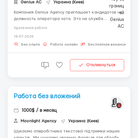
Genius AС
Украина (Киев)
Компания Genius Agency приглашает кандидатов на
должность оператора чата. Это не служба
поддержки и не техническая работа мы создаём
Удаленная работа
пространство свободного общения, где важен
18-07-2026
каждый голос. Обязанности: Ты будешь вести
переписку на английском языке по самым разным
Без опыта
Работа онлайн
Бесплатная вакансия
темам: дружба, интересы, исто...
Откликнуться
Работа без вложений
1000$ / в месяц
Moonlight Agency
Украина (Киев)
Шукаємо співробітника текстової підтримки наших
клієнтів. Ми шукаємо уважних фахівців для обробки