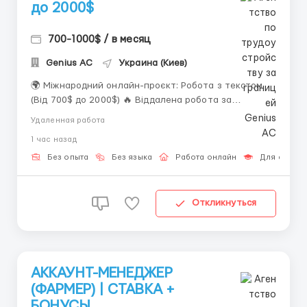
до 2000$
700-1000$ / в месяц
Genius AС
Украина (Киев)
🌍 Міжнародний онлайн-проєкт: Робота з текстом
(Від 700$ до 2000$) 🔥 Віддалена робота за
комп'ютером Запрошуємо до міжнародної онлайн-
Удаленная работа
команди активних та відповідальних людей. Що
1 час назад
входить до обов'язків: • робота з текстовими
повідомленнями; • підтримка спілкування з корист...
Без опыта
Без языка
Работа онлайн
Для студен
Откликнуться
АККАУНТ-МЕНЕДЖЕР
(ФАРМЕР) | СТАВКА +
БОНУСЫ