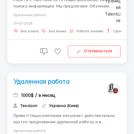
поиска информации. Мы предлагаем: Обучение.
Удалённую работу. Поддержку команды. Наши
Удаленная работа
ожидания: Грамотность. Внимательность. График:
15-07-2026
Сменный, 8 часов. Если вас заинтересовала данная
вакансия и вы готовы работать уда...
Без опыта
Без языка
Работа онлайн
Срочная р
Откликнуться
Удаленная работа
1000$ / в месяц
Tescioon
Украина (Киев)
Привет! Наша компания запускает действительно
крутое предложение удаленной работы и в
активном поиске МЕНЕДЖЕРОВ ПО РАБОТЕ С
Удаленная работа