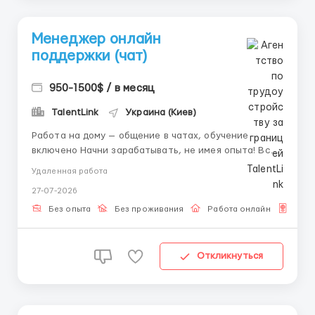
Менеджер онлайн
поддержки (чат)
950-1500$ / в месяц
TalentLink
Украина (Киев)
Работа на дому — общение в чатах, обучение
включено Начни зарабатывать, не имея опыта! Всё
покажем и расскажем. Что нужно делать: —
Удаленная работа
Отвечать клиентам в онлайн-чатах; — Отправлять
27-07-2026
письма по шаблону. Даем от себя: — Подробный
вводный курс; — Помощь 24/7...
Без опыта
Без проживания
Работа онлайн
Для 
Откликнуться