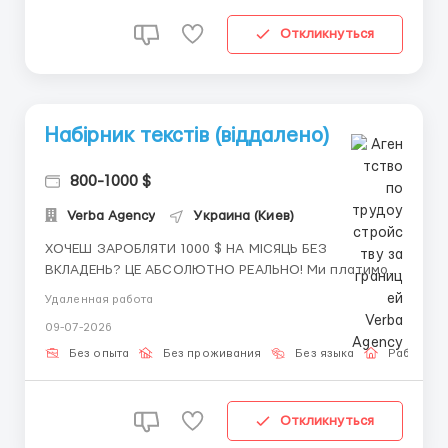
Откликнуться
Набірник текстів (віддалено)
800-1000 $
Verba Agency
Украина (Киев)
ХОЧЕШ ЗАРОБЛЯТИ 1000 $ НА МІСЯЦЬ БЕЗ
ВКЛАДЕНЬ? ЦЕ АБСОЛЮТНО РЕАЛЬНО! Ми платимо
за спілкування з людьми зі США за допомогою
Удаленная работа
перекладача. Нічого складного, а оплата більш ніж
09-07-2026
приємна. Чекаю Вас в телеграмі (переходьте по
посланню в вакансії) і я детально розповім Вам про
Без опыта
Без проживания
Без языка
Работа о
роботу. ...
Откликнуться