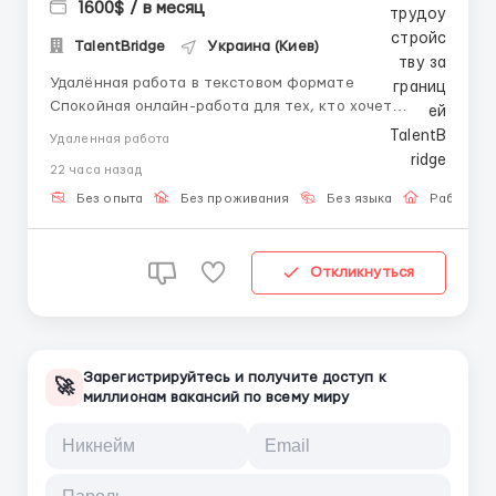
1600$ / в месяц
TalentBridge
Украина (Киев)
Удалённая работа в текстовом формате
Спокойная онлайн-работа для тех, кто хочет
зарабатывать из дома без звонков и стрессовых
Удаленная работа
задач. Вся работа ведётся в переписке по готовым
22 часа назад
шаблонам. Что вас ждёт: — Работа с текстом и
сообщениями — Понятные инструкции...
Без опыта
Без проживания
Без языка
Работа о
Откликнуться
Зарегистрируйтесь и получите доступ к
🚀
миллионам вакансий по всему миру