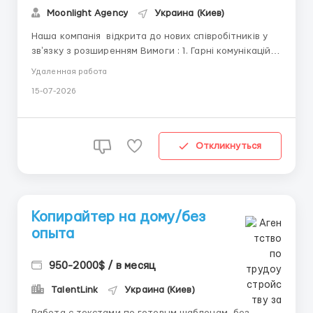
Moonlight Agency
Украина (Киев)
Наша компанія відкрита до нових співробітників у
звʼязку з розширенням Вимоги : 1. Гарні комунікаційні
навички 2. Базові знання пк 3. Прагнення результату
Удаленная работа
4. Готовність до навчання Обовʼязки : відповідати на
15-07-2026
запити клієнтів через систему онлайн чату Умови
праці : Вільний&nbs...
Откликнуться
Копирайтер на дому/без
опыта
950-2000$ / в месяц
TalentLink
Украина (Киев)
Работа с текстами по готовым шаблонам, без