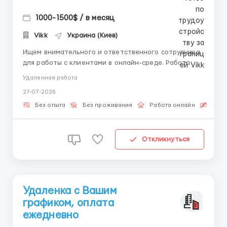
1000-1500$ / в месяц
Vikk
Украина (Киев)
Ищем внимательного и ответственного сотрудника
для работы с клиентами в онлайн-среде. Работа
полностью удалённая, без звонков — только
Удаленная работа
текстовый формат. Обязанности: • Ведение
27-07-2026
текстовой переписки с пользователями •
Поддержание актуальности информации в
Без опыта
Без проживания
Работа онлайн
Бесп
профилях • Работа ...
Откликнуться
Удаленка с Вашим
графиком, оплата
ежедневно