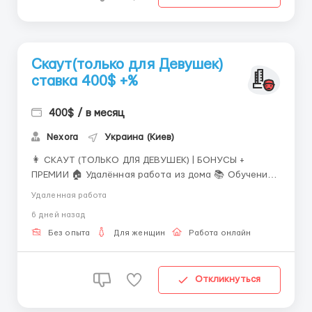
Скаут(только для Девушек)
ставка 400$ +%
400$ / в месяц
Nexora
Украина (Киев)
👩 СКАУТ (ТОЛЬКО ДЛЯ ДЕВУШЕК) | БОНУСЫ +
ПРЕМИИ 🏠 Удалённая работа из дома 📚 Обучение
с нуля 💼 Что входит в обязанности? ✔️ Общение с
Удаленная работа
моделями в Telegram и WhatsApp; ✔️
6 дней назад
Консультирование по условиям сотрудничества; ✔️
Сопровождение моделей до начала работы; ✔️
Без опыта
Для женщин
Работа онлайн
Составление рабочего...
Откликнуться