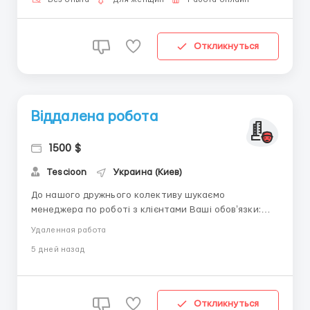
проводиться 2 рази на місяць або щодня (на вимогу...
Откликнуться
Віддалена робота
1500 $
Tescioon
Украина (Киев)
До нашого дружнього колективу шукаємо
менеджера по роботі з клієнтами Ваші обовʼязки:
-Вміння підтримати діалог з клієнтами
Удаленная работа
-Дотримуватись графіку та вимог -Відповідальність,
5 дней назад
комунікабельність -Надсилання автоматизованих
розсилок Ми пропонуємо: •Хороше ставлення
•Лояльне керівниц...
Откликнуться