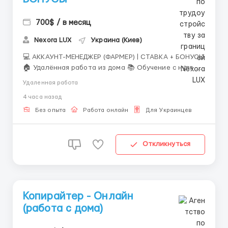
700$ / в месяц
Nexora LUX
Украина (Киев)
💻 АККАУНТ-МЕНЕДЖЕР (ФАРМЕР) | СТАВКА + БОНУСЫ
🏠 Удалённая работа из дома 📚 Обучение с нуля 💼
Что входит в обязанности? ✔️ Создание и
Удаленная работа
оформление рабочих аккаунтов; ✔️ Работа с Tinder,
4 часа назад
Bumble, Mamba, Sincle и другими дейтинг-
платформами; ✔️ Регистрация, верификация и
Без опыта
Работа онлайн
Для Украинцев
прогрев аккаунто...
Откликнуться
Копирайтер - Онлайн
(работа с дома)