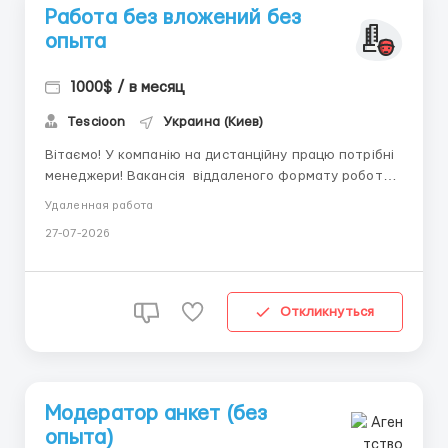
Работа без вложений без
опыта
1000$ / в месяц
Tescioon
Украина (Киев)
Вітаємо! У компанію на дистанційну працю потрібні
менеджери! Вакансія віддаленого формату роботи.
Вимоги: Бажання працювати Наявність телефона/
Удаленная работа
ноутбука з інтернетом Досвід не обов'язковий
27-07-2026
Комунікабельність Умови роботи: Віддалений
формат (дистанційка) Гнучкий графік вільний Л...
Откликнуться
Модератор анкет (без
опыта)