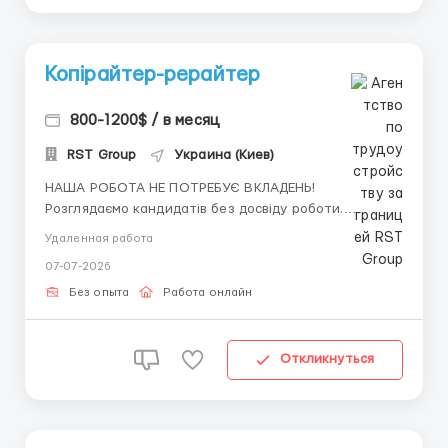
Копірайтер-рерайтер
800-1200$ / в месяц
RST Group
Украина (Киев)
НАША РОБОТА НЕ ПОТРЕБУЄ ВКЛАДЕНЬ!
Розглядаємо кандидатів без досвіду роботи.
Надаємо якісне навчання та підтримку
Удаленная работа
адміністратора 24/7. 📌 Вимоги: Наявність
07-07-2026
комп’ютера або ноутбука; Відповідальність та
комунікабельність; Досвід роботи буде перевагою. 📌
Без опыта
Работа онлайн
Обов&...
Откликнуться