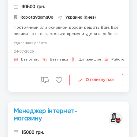
40500 грн.
RobotaVdomaUa
Украина (Киев)
Постоянный или основной доход- решать Вам. Все
зависит от того, сколько времени уделять работе.
График свободный, работать можно в любое время
Удаленная работа
суток (нет лимитов и ограничений). Бесплатное
24-07-2026
обучение. От Вас требуется наличие ПК,
усидчивость и желание поддерживать диалог.
Без опыта
Без языка
Для женщин
Работа онлай
Дeвушkа 18-45 лет ...
Откликнуться
Менеджер інтернет-
магазину
15000 грн.