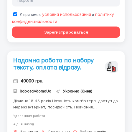
условия использования
политику
Я принимаю
и
конфиденциальности
Зарегистрироваться
Надомна робота по набору
тексту, оплата відразу.
40000 грн.
RobotaVdomaUa
Украина (Киев)
Дівчина 18-45 років Наявність комп'ютера, доступ до
мережі Інтернет, посидючість. Навчання
безкоштовно. Нема за що платити не потрібно!
Удаленная работа
Працювати можна в будь-який час доби. Оплата
4 дня назад
відрядно преміальна. Виплата заробітної плати
Без опыта
Для женщин
Работа онлайн