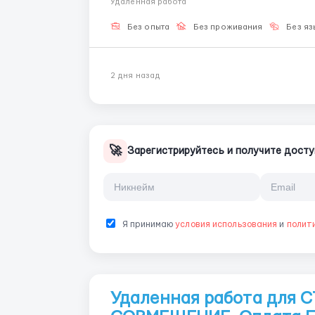
Удаленная работа
Интернет без п...
Без опыта
Без проживания
Без яз
2 дня назад
🚀
Зарегистрируйтесь и получите досту
Я принимаю
условия использования
и
полит
Удаленная работа для 