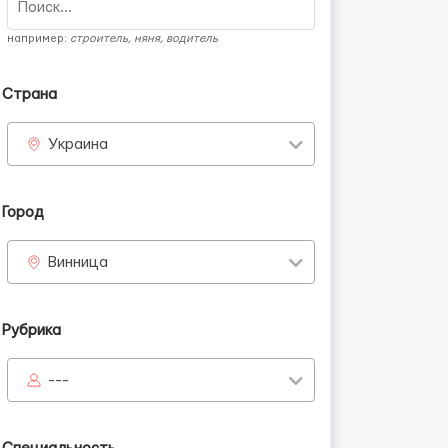
например:
строитель, няня, водитель
Страна
Украина
Город
Винница
Рубрика
---