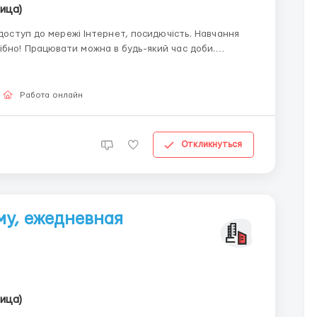
ица)
час доби.
Работа онлайн
Откликнуться
му, ежедневная
ица)