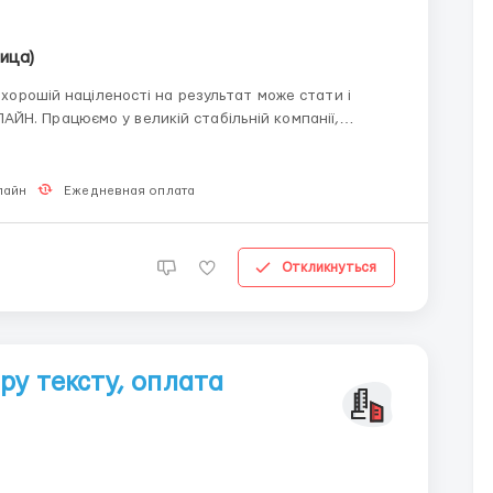
ица)
ЙН. Працюємо у великій стабільній компанії,
лайн
Ежедневная оплата
Откликнуться
ру тексту, оплата