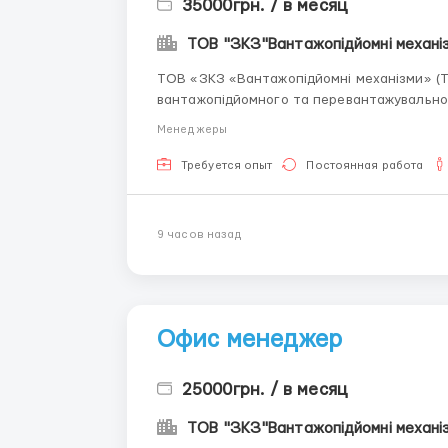
35000грн. / в месяц
ТОВ "ЗКЗ"Вантажопідйомні механі
ТОВ «ЗКЗ «Вантажопідйомні механізми» (Т
вантажопідйомного та перевантажувальног
металообробки (лазерна різка, гнуття, токарні роботи, 
Менеджеры
компанії для ознайомлення ...
Требуется опыт
Постоянная работа
9 часов назад
Офис менеджер
25000грн. / в месяц
ТОВ "ЗКЗ"Вантажопідйомні механі