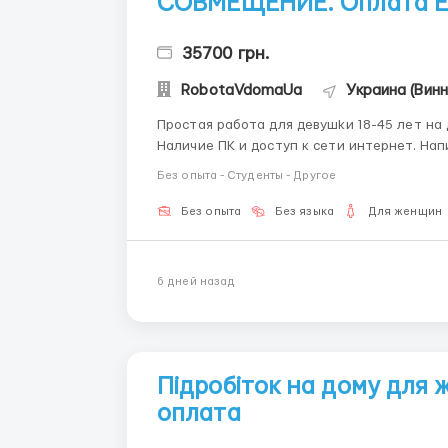
СОВМЕЩЕНИЕ. Оплата 
35700 грн.
RobotaVdomaUa
Украина (Винн
Простая работа для дeвушkи 18-45 лет на домашнем компьют
Наличие ПК и доступ к сети интернет. Написание коротких писем, поддержка клиентов
компании. Работать можно в любое время суток. Подробнее ПИШИТЕ в telegram + 38(068) 584-
Без опыта - Студенты - Другое
84-08 @r...
Без опыта
Без языка
Для женщин
6 дней назад
Підробіток на дому для
оплата