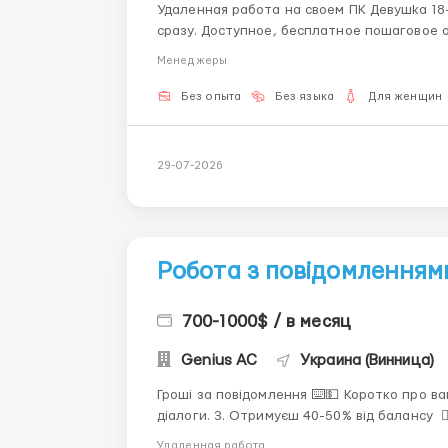
Удаленная работа на своем ПК Дeвушkа 18-45 лет Короткие письма Без стажировки, работа
сразу. Доступное, бесплатное пошаговое обучение. Для получения детальной информации
Менеджеры
Без опыта
Без языка
Для женщин
29-07-2026
Робота з повідомленнями
700-1000$ / в месяц
Genius AС
Украина (Винница)
Гроші за повідомлення ⌨️💵 Коротко про вакансію: 1. Пишеш повідомлення. 2. Ведеш цікаві
діалоги. 3. Отримуєш 40-50% від балансу ✍🏻 Безкоштовна онлайн навчання 💻 Наявність
ноутбука або ПК для роботи Зв'яз
Удаленная работа