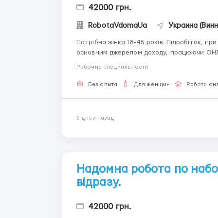
42000 грн.
RobotaVdomaUa
Украина (Винн
Потрібна жінка 18-45 років. Підробіток, при хорошій націленості на результат може стати і
основним джерелом доходу, працюючи ОНЛА
навчання є і воно БЕЗКОШТОВНО. Виплати ЩОДЕННО на карту банку або електронний
Рабочие специальности
гаманець. Для деталей пишіть в te...
Без опыта
Для женщин
Работа он
6 дней назад
Надомна робота по набо
відразу.
42000 грн.