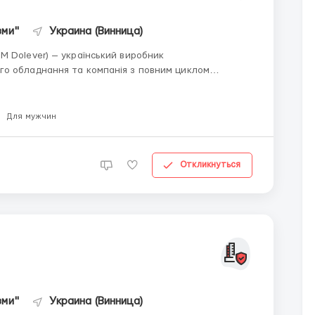
зми"
Украина (Винница)
М Dolever) — український виробник
о обладнання та компанія з повним циклом
зварювання). Посилання на сторінку
Для мужчин
Откликнуться
зми"
Украина (Винница)