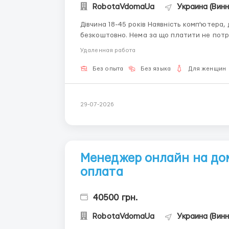
RobotaVdomaUa
Украина (Винн
Дівчина 18-45 років Наявність комп'ютера, доступ до мережі Інтернет, посидючість. Навчання
безкоштовно. Нема за що платити не потрібно! Працювати можна в будь-який 
Оплата відрядно преміальна. Виплата заробітної плати проводиться 2 рази на місяць або
Удаленная работа
щодня (на вимогу) ...
Без опыта
Без языка
Для женщин
29-07-2026
Менеджер онлайн на до
оплата
40500 грн.
RobotaVdomaUa
Украина (Винн