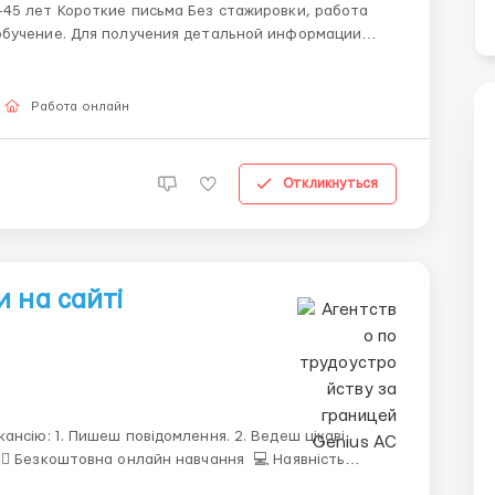
пишите в telegram +38(068) 584 84 08 @robotaUAdoma ...
Работа онлайн
Откликнуться
 на сайті
ок: ТГ@hr2rec ...