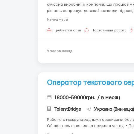
сучасна виробнича компанія, що працює у
рішень, запрошує до своєї команди відпові
адміністратора / офіс-менеджера. Основні обов’язки: оформлення та супровід замовлень;
Менеджеры
ведення документообігу комп...
Требуется опыт
Постоянная работа
9 часов назад
Оператор текстового се
18000-59000грн. / в месяц
TalentBridge
Украина (Винница
Работа с международными сервисами без физической н
Общаетесь с пользователями в чатах; • По
Своевременно отвечаете на входящие сообщения. 🔳 Что нужно иметь: 