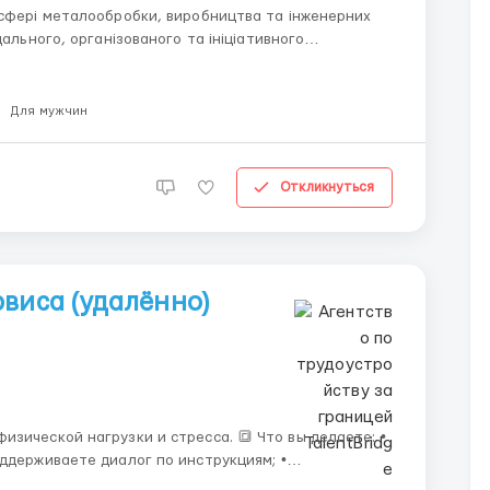
 сфері металообробки, виробництва та інженерних
дального, організованого та ініціативного
Для мужчин
Откликнуться
рвиса (удалённо)
)
агрузки и стресса. 🔳 Что вы делаете: •
ддерживаете диалог по инструкциям; •
• Компьютер; •