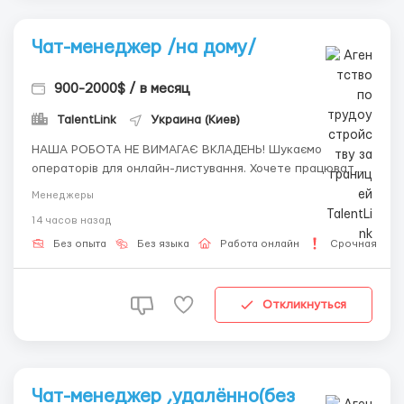
Чат-менеджер /на дому/
900-2000$ / в месяц
TalentLink
Украина (Киев)
НАША РОБОТА НЕ ВИМАГАЄ ВКЛАДЕНЬ! Шукаємо
операторів для онлайн-листування. Хочете працювати з
дому та отримувати стабільний дохід? Ми шукаємо
Менеджеры
співробітників для спілкування з нашими клієнтами. Що
14 часов назад
ми пропонуємо: - Зручний графік (зміни на вибір); -
Робота з дому; - Безкоштов...
Без опыта
Без языка
Работа онлайн
Срочная раб
Откликнуться
Чат-менеджер ,удалённо(без