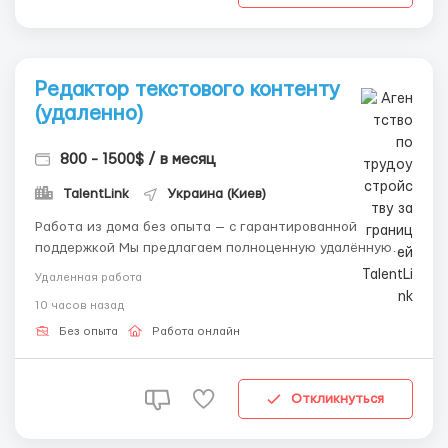
Редактор текстового контенту
(удаленно)
800 - 1500$ / в месяц
TalentLink
Украина (Киев)
Работа из дома без опыта — с гарантированной
поддержкой Мы предлагаем полноценную удалённую
работу, которую можно освоить с нуля. Что ты будешь
Удаленная работа
делать: — Вести чаты с клиентами; — Отправлять
10 часов назад
автоматические сообщения; — Выполнять лёгкие задачи
в браузере. &nb...
Без опыта
Работа онлайн
Откликнуться