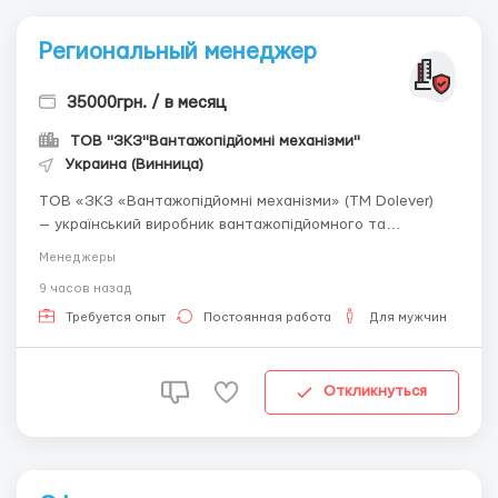
Региональный менеджер
35000грн. / в месяц
ТОВ "ЗКЗ"Вантажопідйомні механізми"
Украина (Винница)
ТОВ «ЗКЗ «Вантажопідйомні механізми» (ТМ Dolever)
— український виробник вантажопідйомного та
перевантажувального обладнання та компанія з повним
Менеджеры
циклом металообробки (лазерна різка, гнуття, токарні
9 часов назад
роботи, зварювання). Посилання на сторінку компанії
для ознайомлення ...
Требуется опыт
Постоянная работа
Для мужчин
Откликнуться