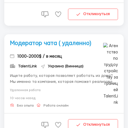
Откликнуться
Модератор чата ( удаленно)
1000-2000$ / в месяц
TalentLink
Украина (Винница)
Ищете работу, которая позволяет работать из дома?
Мы именно та компания, которая поможет реализовать
свой потенциал в современной онлайн-среде. Наши
Удаленная работа
идеальные кандидаты: Владеют ПК и онлайн-
10 часов назад
переводчиком. Коммуникабельные, грамотные в
переписке. Имеют...
Без опыта
Работа онлайн
Откликнуться