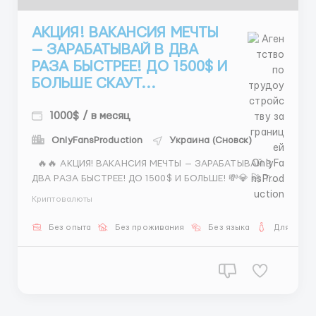
АКЦИЯ! ВАКАНСИЯ МЕЧТЫ
— ЗАРАБАТЫВАЙ В ДВА
РАЗА БЫСТРЕЕ! ДО 1500$ И
БОЛЬШЕ СКАУТ...
1000$ / в месяц
OnlyFansProduction
Украина (Сновск)
🔥🔥 АКЦИЯ! ВАКАНСИЯ МЕЧТЫ — ЗАРАБАТЫВАЙ В
ДВА РАЗА БЫСТРЕЕ! ДО 1500$ И БОЛЬШЕ! 💸💎 🚀 Ты
— энергичная, целеустремленная, хочешь большой
Криптовалюты
доход? Тогда эта вакансия для тебя! 🕒 График: 5/2
+ две субботы, с 11:00 до 21:00 (в субботу — до 20:00)!
Без опыта
Без проживания
Без языка
Для женщ
💰 Почему выбирают нас? ✅ ...