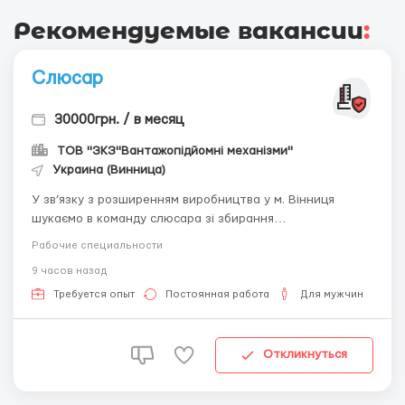
Рекомендуемые вакансии
:
Слюсар
30000грн. / в месяц
ТОВ "ЗКЗ"Вантажопідйомні механізми"
Украина (Винница)
У зв’язку з розширенням виробництва у м. Вінниця
шукаємо в команду слюсара зі збирання
металоконструкцій Основні обов’язки: 😎 Збирання
Рабочие специальности
металоконструкцій згідно з кресленням та технічними
9 часов назад
вимогами; Перевірка якості та правильності збирання
конструкцій; Розмітка, підгонка та п...
Требуется опыт
Постоянная работа
Для мужчин
Откликнуться