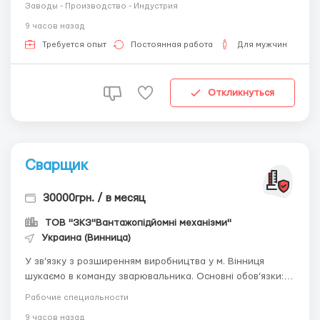
ЧПУ. Розглядаємо як досвідчених спеціалістів, так і
Заводы - Производство - Индустрия
кандидатів без практичного досвіду з готовністю до
9 часов назад
навчання. Основні обов’язки: 😎 Робота на лазерному
верстаті ЧПУ (листовий...
Требуется опыт
Постоянная работа
Для мужчин
Откликнуться
Сварщик
30000грн. / в месяц
ТОВ "ЗКЗ"Вантажопідйомні механізми"
Украина (Винница)
У зв’язку з розширенням виробництва у м. Вінниця
шукаємо в команду зварювальника. Основні обов’язки:
😎 Виконання зварювальних робіт напівавтоматом
Рабочие специальности
(MIG/MAG) ; Попереднє збирання металоконструкцій
9 часов назад