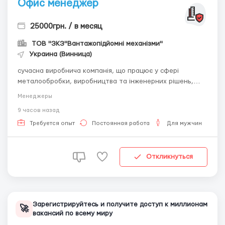
Офис менеджер
25000грн. / в месяц
ТОВ "ЗКЗ"Вантажопідйомні механізми"
Украина (Винница)
сучасна виробнича компанія, що працює у сфері
металообробки, виробництва та інженерних рішень,
запрошує до своєї команди відповідального,
Менеджеры
організованого та ініціативного адміністратора / офіс-
9 часов назад
менеджера. Основні обов’язки: оформлення та супровід
замовлень; ведення документообігу комп...
Требуется опыт
Постоянная работа
Для мужчин
Откликнуться
Зарегистрируйтесь и получите доступ к миллионам
🚀
вакансий по всему миру