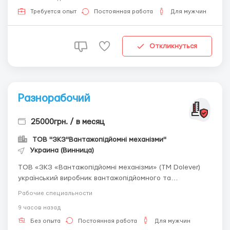
перед зварюванням; Контролювати якість швів,
дотримуватися техніки безпеки під ...
Требуется опыт
Постоянная работа
Для мужчин
Откликнуться
Разнорабочий
25000грн. / в месяц
ТОВ "ЗКЗ"Вантажопідйомні механізми"
Украина (Винница)
ТОВ «ЗКЗ «Вантажопідйомні механізми» (ТМ Dolever)
український виробник вантажопідйомного та
перевантажувального обладнання та компанія з повним
Рабочие специальности
циклом металообробки (лазерна різка, гнуття, токарні
9 часов назад
роботи, зварювання). У звязку з розширенням
виробництва у м. Вінниця шукаємо в ком...
Без опыта
Постоянная работа
Для мужчин