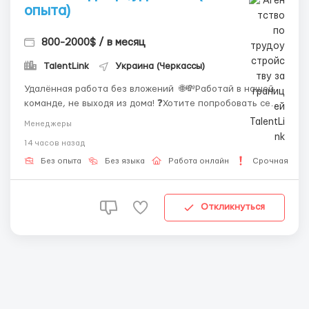
опыта)
800-2000$ / в месяц
TalentLink
Украина (Черкассы)
Удалённая работа без вложений 🌐💸Работай в нашей
команде, не выходя из дома! ❓Хотите попробовать себя
в онлайн-сфере? 💻Работа на ПК или ноутбуке 💸
Менеджеры
Оплата в $ и бонусы за активность 💼Обучение
14 часов назад
включено и поддержка 24/7 ❗Вакансия чат-менеджера
— это: &nb...
Без опыта
Без языка
Работа онлайн
Срочная раб
Откликнуться