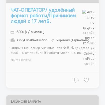
ЧАТ-ОПЕРАТОР/ удалённый
формат работы/Принимаем
людей с 17 лет$.
600+$ / в месяц
OnlyFansProduction
Украина (Тернополь)
Онлайн-Менеджер VIP-клиентов 💎💬 💰 Доход: от
600$ + % от прибыли 🖥 Работа: удалённо, по
времени Грузии (GET) 📌 Обязанности: Ведение
Криптовалюты
переписок с клиентами Подбор моделей и
организация встреч (отель, квартира, бани/сауны)
Обсуждение бюджета 💵 ⏰ График: 12-часовые...
ВАКАНСИЯ ЗАКРЫТА