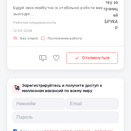
Будуй своє майбутнє зі стабільної роботи вже
сьогодні.
У зв'язку з розширенням ТОВ "Брукар" запрошує до
Рабочие специальности
себе в команду різноробочих та бруківників.
12-02-2026
Ми лідери у сфері механізованого вкладання...
Без опыта
Постоянная работа
Откликнуться
Зарегистрируйтесь и получите доступ к
🚀
миллионам вакансий по всему миру