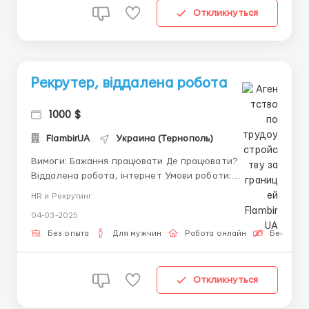
Откликнуться
Рекрутер, віддалена робота
1000 $
FlambirUA
Украина (Тернополь)
Вимоги: Бажання працювати Де працювати?
Віддалена робота, інтернет Умови роботи:
Знаходоти кандидатів на роботу під певні вакансії
HR и Рекрутинг
04-03-2025
Без опыта
Для мужчин
Работа онлайн
Бесплатн
Откликнуться