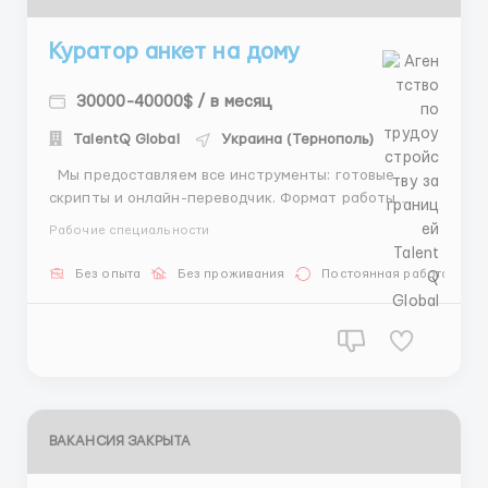
Куратор анкет на дому
30000-40000$ / в месяц
TalentQ Global
Украина (Тернополь)
Мы предоставляем все инструменты: готовые
скрипты и онлайн-переводчик. Формат работы
исключает звонки — только текст. Мы предлагаем:
Рабочие специальности
Обучение и сопровождение: Помощь на всех этапах,
даже если у вас нет опыта. Удаленный формат:
Без опыта
Без проживания
Постоянная работа
Работайте из дома в комфортной обстановке.
Прозра...
ВАКАНСИЯ ЗАКРЫТА