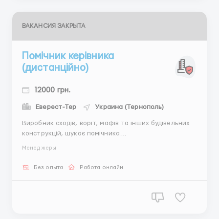
ВАКАНСИЯ ЗАКРЫТА
Помічник керівника
(дистанційно)
12000 грн.
Еверест-Тер
Украина (Тернополь)
Виробник сходів, воріт, мафів та інших будівельних
конструкцій, шукає помічника
керівника(дистанційно), на повний робочий день. Із
Менеджеры
заробітною платою 8000-12000 грн., на старті. Що
ми пропонуємо: ставку + бонуси та премії ; підтримку
Без опыта
Работа онлайн
в період Вашої адаптації; Платне стажування;
роботу...