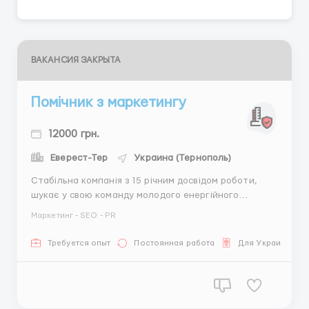
ВАКАНСИЯ ЗАКРЫТА
Помічник з маркетингу
12000 грн.
Еверест-Тер
Украина (Тернополь)
Стабільна компанія з 15 річним досвідом роботи,
шукає у свою команду молодого енергійного
Помічника з маркетингу. Ми готові навчати –
Маркетинг - SEO - PR
головне Твоє бажання! Що отримаєш у нас: ставка +
бонуси, премії; цікаві задачі та активну роботу;
Требуется опыт
Постоянная работа
Для Украинцев
підтримку в&nbs...