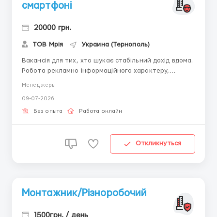
смартфоні
20000 грн.
ТОВ Мрія
Украина (Тернополь)
Вакансія для тих, хто шукає стабільний дохід вдома.
Робота рекламно інформаційного характеру,
обробка пошти. Обов’язки: Консультація клієнтів у
Менеджеры
режимі онлайн. Реєстрація нових користувачів у базі.
09-07-2026
Ведення звітності за готовими шаблонами. Умови:
Графік вільний. Працювати потрібно...
Без опыта
Работа онлайн
Откликнуться
Монтажник/Різноробочий
1500грн. / день