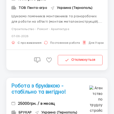
ТОВ Пента-агро
Украина (Тернополь)
Шукаємо помічників монтажників та різноробочих
для роботи на об'єкті (монтаж металоконструкцій).
Досвід та спеціальні знання не потрібні — ми всього
Строительство - Ремонт - Архитектура
навчимо прямо на місці. Вимоги: - Хлопці та чоловіки
07-06-2026
у хорошій фізичній формі. - КРИТИЧНО ВАЖЛИВО:
повна відсутність страху висоти! Робота на...
С проживанием
Постоянная работа
Для Украинцев
Откликнуться
Робота з бруківкою -
стабільно та вигідно!
25000грн. / в месяц
БРУКАР
Украина (Тернополь)