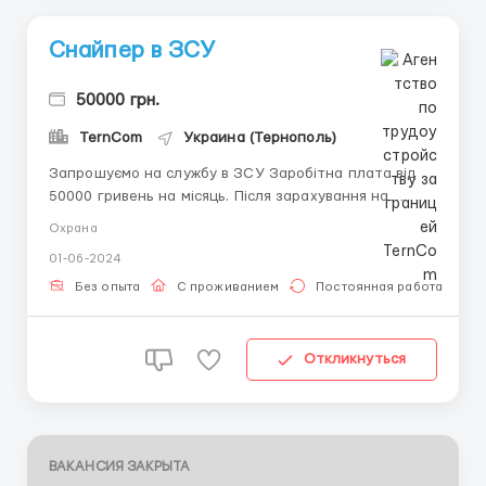
Снайпер в ЗСУ
50000 грн.
TernCom
Украина (Тернополь)
Запрошуємо на службу в ЗСУ Заробітна плата від
50000 гривень на місяць. Після зарахування на
роботу, відразу надается одноразова фінансова
Охрана
допомога від міської ради в розмірі 25000грн. Повний
01-06-2024
соціальний пакет та забезпечення. Детальніше за
телефоном 0963554958 Або пишіть на Viber,
Без опыта
С проживанием
Постоянная работа
Telegram...
Откликнуться
ВАКАНСИЯ ЗАКРЫТА