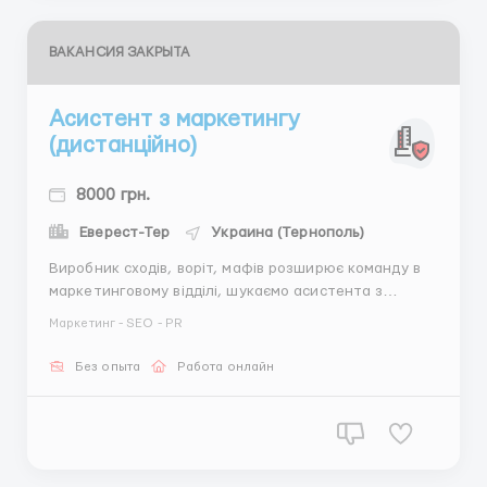
ВАКАНСИЯ ЗАКРЫТА
Асистент з маркетингу
(дистанційно)
8000 грн.
Еверест-Тер
Украина (Тернополь)
Виробник сходів, воріт, мафів розширює команду в
маркетинговому відділі, шукаємо асистента з
маркетингу. Що Ви отримаєте: Можливість стати
Маркетинг - SEO - PR
сучасним спеціалістом з маркетингу Віддалену
роботу; Можливість кар’єрного зростання (до
Без опыта
Работа онлайн
керівника маркетингового відділу); ...