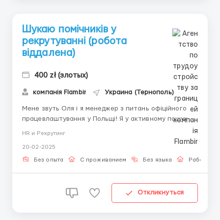
Шукаю помічників у
рекрутуванні (робота
віддалена)
400 zł (злотых)
компанія Flambir
Украина (Тернополь)
Мене звуть Оля і я менеджер з питань офіційного
працевлаштування у Польщі! Я у активному пошуку
віддалених рекрутерів для віддаленої співпраці
HR и Рекрутинг
Вигідні умови співпраці, прозора, вчасна оплата за
20-02-2025
кандидата та моя підтримка 24/7 гарантована)))
Звертайтесь за номером!) ...
Без опыта
С проживанием
Без языка
Работа он
Откликнуться