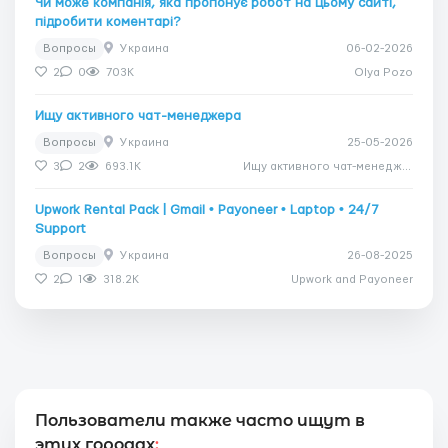
Чи може компанія, яка пропонує робот на цьому сайті,
підробити коментарі?
Вопросы
Украина
06-02-2026
2
0
703K
Olya Pozo
Ищу активного чат-менеджера
Вопросы
Украина
25-05-2026
3
2
693.1K
Ищу активного чат-менеджера
Upwork Rental Pack | Gmail • Payoneer • Laptop • 24/7
Support
Вопросы
Украина
26-08-2025
2
1
318.2K
Upwork and Payoneer
Пользователи также часто ищут в
этих городах
: