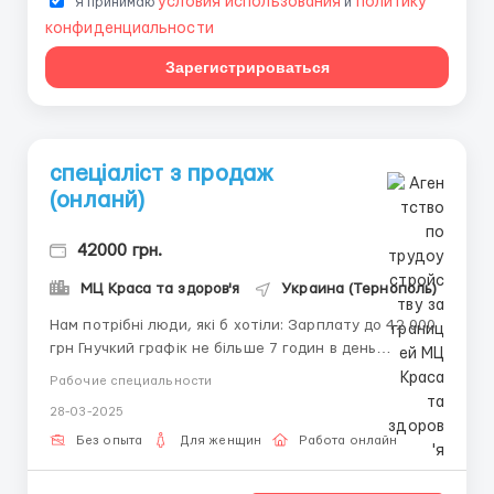
условия использования
политику
Я принимаю
и
конфиденциальности
Зарегистрироваться
спеціаліст з продаж
(онланй)
42000 грн.
МЦ Краса та здоров'я
Украина (Тернополь)
Нам потрібні люди, які б хотіли: Зарплату до 42 000
грн Гнучкий графік не більше 7 годин в день
Віддалену роботу з будь-якого комфортного місця
Рабочие специальности
Допомогу наставника на кожному етапі вашого
28-03-2025
шляху Медичний супровід Вас та Вашої сім’ї
Можливість стати керівником проєкту/відділ...
Без опыта
Для женщин
Работа онлайн