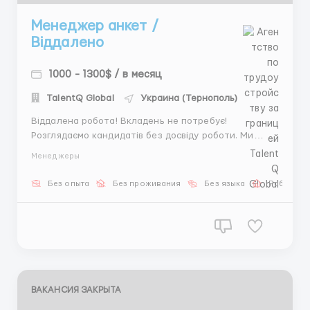
Менеджер анкет /
Віддалено
1000 - 1300$ / в месяц
TalentQ Global
Украина (Тернополь)
Віддалена робота! Вкладень не потребує!
Розглядаємо кандидатів без досвіду роботи. Ми
надаємо якісне навчання та пропонуємо підтримку
Менеджеры
адміністраторів 24/7. Готові докласти усіх зусиль,
щоб Ви отримали гарний дохід вже з першого
Без опыта
Без проживания
Без языка
Работа о
місяця! Пишіть мені у телеграмм
@Anna_HRspecialist і...
ВАКАНСИЯ ЗАКРЫТА