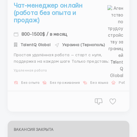
Чат-менеджер онлайн
(работа без опыта и
продаж)
800-1500$ / в месяц
TalentQ Global
Украина (Тернополь)
Простая удалённая работа — старт с нуля,
поддержка на каждом шаге Только представь: ты
работаешь из дома, в удобное для себя время, без
Удаленная работа
начальства, без поездок в офис. Хочешь начать? Мы
всё объясним, покажем и будем на связи с первого
Без опыта
Без проживания
Без языка
Работа о
дня! Это не сложная работа, не сетевой маркетинг
и не ...
ВАКАНСИЯ ЗАКРЫТА