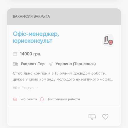
ВАКАНСИЯ ЗАКРЫТА
Офіс-менеджер,
юрисконсульт
14000 грн.
Еверест-Тер
Украина (Тернополь)
Стабільна компанія з 15 річним досвідом роботи,
шукає у свою команду молодого енергійного «офіс —
менеджера/юрисконсульт». Що отримаєте в нас:
HR и Рекрутинг
ставка + бонуси, премії роботу в стабільній компанії,
яка не зупиняла роботу під час ві...
Без опыта
Постоянная работа