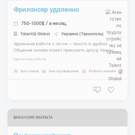
Фрилансер удаленно
750-1000$ / в месяц
TalentQ Global
Украина (Тернополь)
Удалённая работа с чатом — просто и удобно!
Общение онлайн может приносить доход. Нужны
люди, которые любят писать и помогать. Ваши
Удаленная работа
задачи: -вести диалог с клиентами -предоставлять
информацию и советы -поддерживать позитивную
Без опыта
Без проживания
Работа онлайн
Для 
атмосферу. Мы гарантируем: -оплату в $ -прия...
ВАКАНСИЯ ЗАКРЫТА