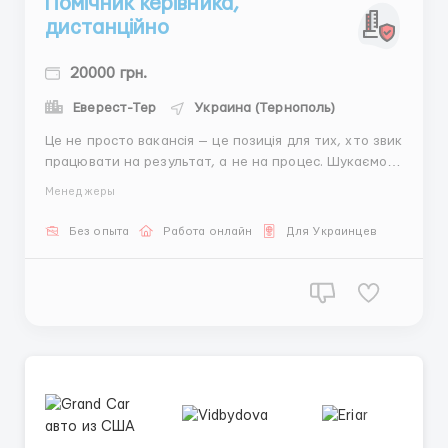
Помічник керівника,
дистанційно
20000 грн.
Еверест-Тер
Украина (Тернополь)
Це не просто вакансія — це позиція для тих, хто звик
працювати на результат, а не на процес. Шукаємо в
команду людину, яка чітко знає, чого хоче від
Менеджеры
роботи, має драйв до дій, а не до «відсиджування
годин». Тут важливі швидкість мислення,
Без опыта
Работа онлайн
Для Украинцев
відповідальність і вміння брати ініціатив...