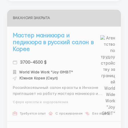
ВАКАНСИЯ ЗАКРЫТА
Мастер маникюра и
педикюра в русский салон в
Корее
3700-4500 $
World Wide Work "Joy GMBT"
Южная Корея (Сеул)
Российскоязычный салон красоты в Инчхоне
приглашает на работу мастера маникюра и
педикюра. Требования: Гражданство стран СНГ.
Сфера красоты и оздоровления
Описание вакансии: Место работы: г. Инчхон. График
работы: 5 дней в неделю. Зарплата: от 3800$ в
Требуется опыт
С проживанием
Без языка
месяц. Проживание: общежитие предоставляется.
Пит...