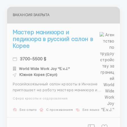
ВАКАНСИЯ ЗАКРЫТА
Мастер маникюра и
педикюра в русский салон в
Корее
3700-5500 $
World Wide Work Joy "E.v.J."
Южная Корея (Сеул)
Российскоязычный салон красоты в Инчхоне
приглашает на работу мастера маникюра и
педикюра. Требования: Гражданство стран СНГ.
Сфера красоты и оздоровления
Описание вакансии: Место работы: г. Инчхон. График
работы: 5 дней в неделю. Зарплата: от 3800$ в
Без опыта
С проживанием
Без языка
месяц. Проживание: общежитие предоставляется.
Пит...