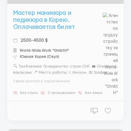
Мастер маникюра и
педикюра в Корею.
Оплачивается билет
2500-4500 $
World-Wide.Work "GmbtH"
Южная Корея (Сеул)
🔍 Требования: Гражданство стран СНГ. 💼 Описание
вакансии: 📍 Место работы: г. Инчхон. 📅 График
работы: 5 дней в неделю. 💰 Зарплата: от 2500$ в
Сфера красоты и оздоровления
месяц. 🏠 Проживание: общежитие предоставляется.
🍽️ Питание: 3-разовое, бесплатно. 👩‍🔧
Без опыта
С проживанием
Без языка
Обязанности: Проведение процедур...