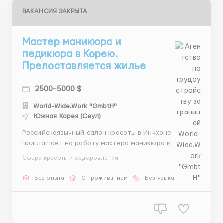
ВАКАНСИЯ ЗАКРЫТА
Мастер маникюра и
педикюра в Корею.
Прелоставляется жилье
2500-5000 $
World-Wide.Work "GmbtH"
Южная Корея (Сеул)
Российскоязычный салон красоты в Инчхоне
приглашает на работу мастера маникюра и
педикюра. Требования: 🌍 Гражданство стран СНГ.
Сфера красоты и оздоровления
Описание вакансии: 📍 Место работы: г. Инчхон. 📅
График работы: 5 дней в неделю. 💰 Зарплата: от
Без опыта
С проживанием
Без языка
3800$ в месяц. 🏠 Проживание: общежитие
предоставляется. 🍽 Питание...