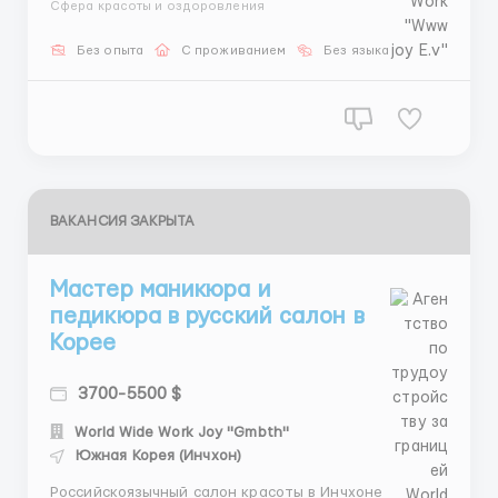
Сфера красоты и оздоровления
Описание вакансии: Место работы: г. Инчхон. График
работы: 5 дней в неделю. Зарплата: от 3800$ в
Без опыта
С проживанием
Без языка
месяц. Проживание: общежитие предоставляется.
Пит...
ВАКАНСИЯ ЗАКРЫТА
Мастер маникюра и
педикюра в русский салон в
Корее
3700-5500 $
World Wide Work Joy "Gmbth"
Южная Корея (Инчхон)
Российскоязычный салон красоты в Инчхоне