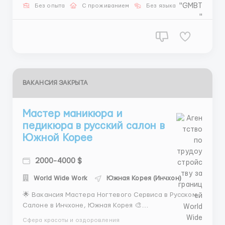
заработная плата от 2500 до 4500$ в месяц, с
Без опыта
С проживанием
Без языка
возможностью получения комиссии при выполнении
плана сверх фиксированно...
ВАКАНСИЯ ЗАКРЫТА
Мастер маникюра и
педикюра в русский салон в
Южной Корее
2000-4000 $
World Wide Work
Южная Корея (Инчхон)
🌟 Вакансия Мастера Ногтевого Сервиса в Русском
Салоне в Инчхоне, Южная Корея 🎨
Присоединяйтесь к нашей профессиональной
Сфера красоты и оздоровления