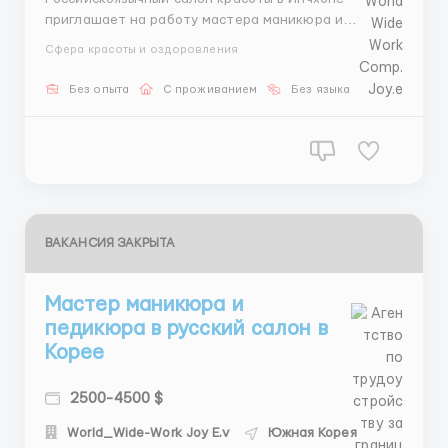
приглашает на работу мастера маникюра и
педикюра. Требования: Гражданство стран СНГ.
Сфера красоты и оздоровления
Описание вакансии: Место работы: г. Инчхон. График
работы: 5 дней в неделю. Зарплата: от 3800$ в
Без опыта
С проживанием
Без языка
месяц. Проживание: общежитие предоставляется.
Пит...
ВАКАНСИЯ ЗАКРЫТА
Мастер маникюра и
педикюра в русский салон в
Корее
2500-4500 $
World_Wide-Work Joy E.v
Южная Корея