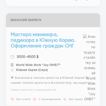
ВАКАНСИЯ ЗАКРЫТА
Мастера маникюра,
педикюра в Южную Корею.
Оформление граждан СНГ
3000-4500 $
World Wide Work "Joy GMBT"
Южная Корея (Сеул)
🌟 Вакансия в салоне красоты в Южной Корее! В
нашем салоне красоты в Business Bay, мы ищем
опытных мастеров маникюра и педикюра с русским
Сфера красоты и оздоровления
языком! 💅 Мы предлагаем: 💰 Стабильная
заработная плата от 2500 до 4500$ в месяц, с
Без опыта
С проживанием
Без языка
возможностью получения комиссии при выполнении