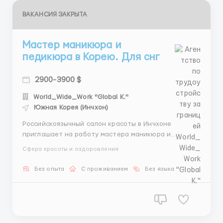
ВАКАНСИЯ ЗАКРЫТА
Мастер маникюра и
педикюра в Корею. Для снг
2900-3900 $
World_Wide_Work "Global K."
Южная Корея (Инчхон)
Российскоязычный салон красоты в Инчхоне
приглашает на работу мастера маникюра и
педикюра. Требования: Гражданство стран СНГ.
Сфера красоты и оздоровления
Описание вакансии: Место работы: г. Инчхон. График
работы: 5 дней в неделю. Зарплата: от 3800$ в
Без опыта
С проживанием
Без языка
месяц. Проживание: общежитие предоставляется.
Пит...