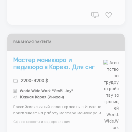
месяц. Проживание: общежитие предоставляется.
Пит...
ВАКАНСИЯ ЗАКРЫТА
Мастер маникюра и
педикюра в Корею. Для снг
2200-4200 $
World.Wide.Work "GmBl Joy"
Южная Корея (Инчхон)
Российскоязычный салон красоты в Инчхоне
приглашает на работу мастера маникюра и
педикюра. Требования: Гражданство стран СНГ.
Сфера красоты и оздоровления
Описание вакансии: Место работы: г. Инчхон. График
работы: 5 дней в неделю. Зарплата: от 3800$ в