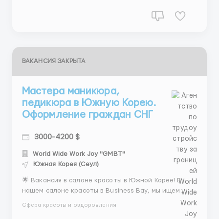
плана сверх фиксированно...
ВАКАНСИЯ ЗАКРЫТА
Мастера маникюра,
педикюра в Южную Корею.
Оформление граждан СНГ
3000-4200 $
World Wide Work Joy "GMBT"
Южная Корея (Сеул)
🌟 Вакансия в салоне красоты в Южной Корее! В
нашем салоне красоты в Business Bay, мы ищем
опытных мастеров маникюра и педикюра с русским
Сфера красоты и оздоровления
языком! 💅 Мы предлагаем: 💰 Стабильная