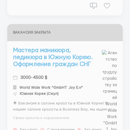
ВАКАНСИЯ ЗАКРЫТА
Мастера маникюра,
педикюра в Южную Корею.
Оформление граждан СНГ
3000-4500 $
World Wide Work "GmbHT Joy E.v"
Южная Корея (Сеул)
🌟 Вакансия в салоне красоты в Южной Корее! В
нашем салоне красоты в Business Bay, мы ищем
опытных мастеров маникюра и педикюра с русским
Сфера красоты и оздоровления
языком! 💅 Мы предлагаем: 💰 Стабильная
заработная плата от 2500 до 4500$ в месяц, с
Без опыта
С проживанием
Без языка