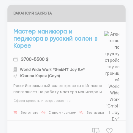
ВАКАНСИЯ ЗАКРЫТА
Мастер маникюра и
педикюра в русский салон в
Корее
3700-5500 $
World Wide Work "GmbHT Joy E.v"
Южная Корея (Сеул)
Российскоязычный салон красоты в Инчхоне
приглашает на работу мастера маникюра и
педикюра. Требования: Гражданство стран СНГ.
Сфера красоты и оздоровления
Описание вакансии: Место работы: г. Инчхон. График
работы: 5 дней в неделю. Зарплата: от 3800$ в
Без опыта
С проживанием
Без языка
месяц. Проживание: общежитие предоставляется.
Пит...