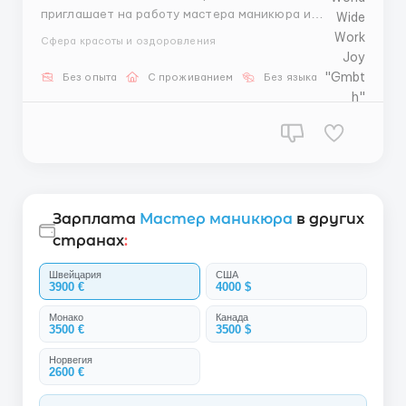
приглашает на работу мастера маникюра и
педикюра. Требования: Гражданство стран СНГ.
Сфера красоты и оздоровления
Описание вакансии: Место работы: г. Инчхон. График
работы: 5 дней в неделю. Зарплата: от 3800$ в
Без опыта
С проживанием
Без языка
месяц. Проживание: общежитие предоставляется.
Пит...
Зарплата
Мастер маникюра
в других
странах
:
Швейцария
США
3900 €
4000 $
Монако
Канада
3500 €
3500 $
Норвегия
2600 €