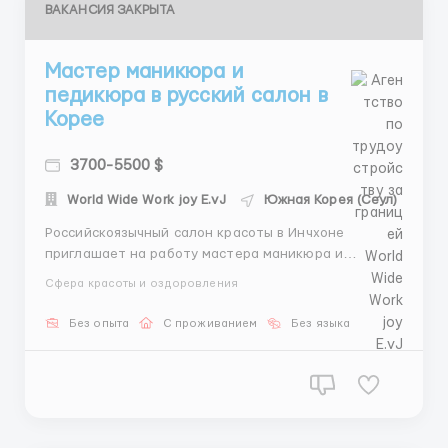
ВАКАНСИЯ ЗАКРЫТА
Мастер маникюра и
педикюра в русский салон в
Корее
3700-5500 $
World Wide Work joy E.vJ
Южная Корея (Сеул)
Российскоязычный салон красоты в Инчхоне
приглашает на работу мастера маникюра и
педикюра. Требования: Гражданство стран СНГ.
Сфера красоты и оздоровления
Описание вакансии: Место работы: г. Инчхон. График
работы: 5 дней в неделю. Зарплата: от 3800$ в
Без опыта
С проживанием
Без языка
месяц. Проживание: общежитие предоставляется.
Пит...