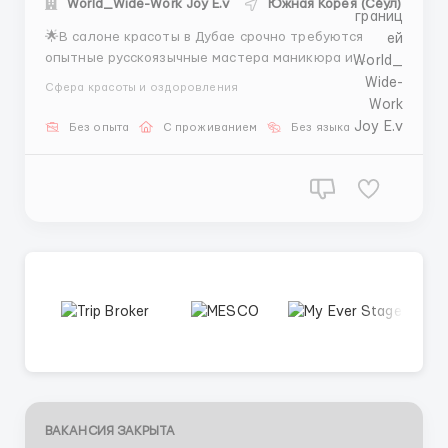
World_Wide-Work Joy E.v
Южная Корея (Сеул)
🌟В салоне красоты в Дубае срочно требуются
опытные русскоязычные мастера маникюра и
педикюра!💅 Мы предлагаем: 💰Стабильная
Сфера красоты и оздоровления
заработная плата 2500-4500$ в месяц, комиссия
при выполнении плана сверх фиксированной
Без опыта
С проживанием
Без языка
зарплаты. Все выплаты вовремя. 📝Виза на 6
месяцев с возможностью продления на такой ...
ВАКАНСИЯ ЗАКРЫТА