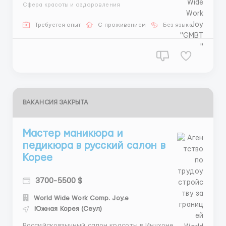
педикюра. Требования: Гражданство стран СНГ.
Сфера красоты и оздоровления
Описание вакансии: Место работы: г. Инчхон. График
работы: 5 дней в неделю. Зарплата: от 3800$ в
Требуется опыт
С проживанием
Без языка
месяц. Проживание: общежитие предоставляется.
Пит...
ВАКАНСИЯ ЗАКРЫТА
Мастер маникюра и
педикюра в русский салон в
Корее
3700-5500 $
World Wide Work Comp. Joy.e
Южная Корея (Сеул)
Российскоязычный салон красоты в Инчхоне