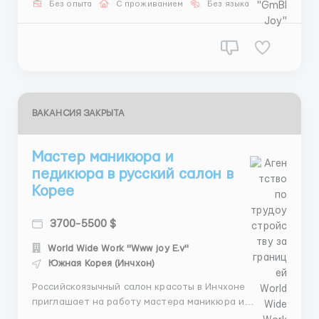
Без опыта
С проживанием
Без языка
месяц. Проживание: общежитие предоставляется.
Пит...
ВАКАНСИЯ ЗАКРЫТА
Мастер маникюра и
педикюра в русский салон в
Корее
3700-5500 $
World Wide Work "Www joy E.v"
Южная Корея (Инчхон)
Российскоязычный салон красоты в Инчхоне
приглашает на работу мастера маникюра и
педикюра. Требования: Гражданство стран СНГ.