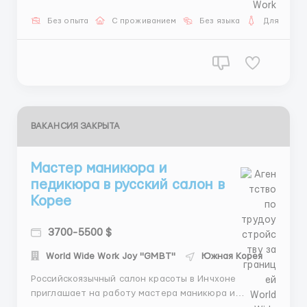
команде в роскошном русском салоне красоты в
самом сердце Инчхона, Южная Корея, в качестве
Без опыта
С проживанием
Без языка
Для женщ
мастера ногтевого сервиса! Обязанности: 💅
Проведение высококачественных процедур...
ВАКАНСИЯ ЗАКРЫТА
Мастер маникюра и
педикюра в русский салон в
Корее
3700-5500 $
World Wide Work Joy "GMBT"
Южная Корея
Российскоязычный салон красоты в Инчхоне
приглашает на работу мастера маникюра и