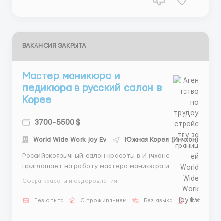
ВАКАНСИЯ ЗАКРЫТА
Мастер маникюра и
педикюра в русский салон в
Корее
3700-5500 $
World Wide Work joy Ev
Южная Корея (Инчхон)
Российскоязычный салон красоты в Инчхоне
приглашает на работу мастера маникюра и
педикюра. Требования: Гражданство стран СНГ.
Сфера красоты и оздоровления
Описание вакансии: Место работы: г. Инчхон. График
работы: 5 дней в неделю. Зарплата: от 3800$ в
Без опыта
С проживанием
Без языка
Для женщ
месяц. Проживание: общежитие предоставляется.
Пит...