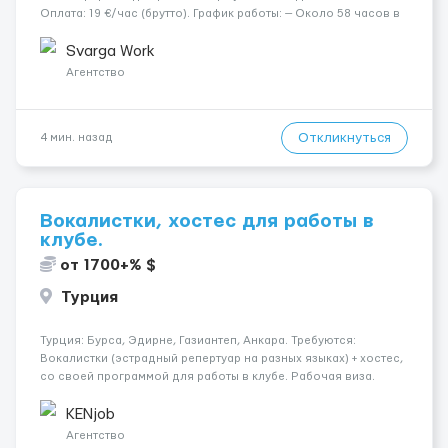
Оплата: 19 €/час (брутто). График работы: — Около 58 часов в
неделю гарантированно. — Возможны дополнительные
переработки. Дата начала: — Как можно скорее....
Svarga Work
Агентство
Откликнуться
4 мин. назад
Вокалистки, хостес для работы в
клубе.
от 1700+% $
Турция
Турция: Бурса, Эдирне, Газиантеп, Анкара. Требуются:
Вокалистки (эстрадный репертуар на разных языках) + хостеc,
со своей программой для работы в клубе. Рабочая виза.
Контракт от четырех месяцев до года. Короткий контракт от
одного до трех месяцев. Мед. страховка. Высокая зарплат...
KENjob
Агентство