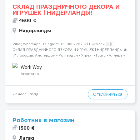
СКЛАД ПРАЗДНИЧНОГО ДЕКОРА И
ИГРУШЕК | НИДЕРЛАНДЫ!
4600 €
Нидерланды
Viber, WhatsApp, Telegram: +380682202371 Николай 🇳🇱
СКЛАД ПРАЗДНИЧНОГО ДЕКОРА И ИГРУШЕК | НИДЕРЛАНДЫ 🎄
📍 Локации: Амстердам • Роттердам • Утрехт • Гаага • Алмере •
Тилбург • Эйндховен Крупный логистический комплекс,
занимающийся хранением и отправкой праз...
Work Way
Агентство
Откликнуться
22 часа назад
Работник в магазин
1500 €
Литва