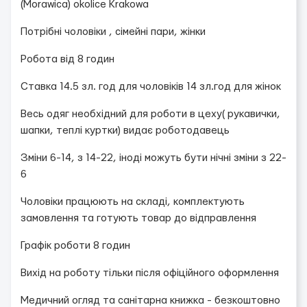
(Morawica) okolice Krakowa
Потрібні чоловіки , сімейні пари, жінки
Робота від 8 годин
Ставка 14.5 зл. год для чоловіків 14 зл.год для жінок
Весь одяг необхідний для роботи в цеху( рукавички,
шапки, теплі куртки) видає роботодавець
Зміни 6-14, з 14-22, іноді можуть бути нічні зміни з 22-
6
Чоловіки працюють на складі, комплектують
замовлення та готують товар до відправлення
Графік роботи 8 годин
Вихід на роботу тільки після офіційного оформлення
Медичний огляд та санітарна книжка - безкоштовно