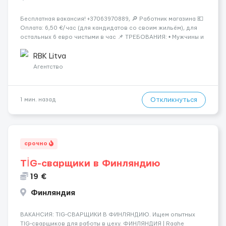
Бесплатная вакансия! +37063970889, 🔎 Работник магазина 💶
Оплата: 6,50 €/час (для кандидатов со своим жильём), для
остальных 6 евро чистыми в час 📌 ТРЕБОВАНИЯ: • Мужчины и
женщины • Без опыта работы • Ответственность и желание
работать • Готовность работать в ...
RBK Litva
Агентство
Откликнуться
1 мин. назад
срочно
TİG-сварщики в Финляндию
19 €
Финляндия
​​ВАКАНСИЯ: TIG-СВАРЩИКИ В ФИНЛЯНДИЮ. Ищем опытных
TIG-сварщиков для работы в цеху. ФИНЛЯНДИЯ | Raahe