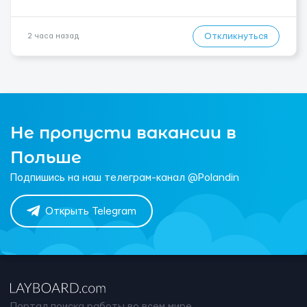
Откликнуться
2 часа назад
Не пропусти вакансии в
Польше
Подпишись на наш телеграм-канал @Polandin
Открыть Telegram
Портал поиска работы во всем мире.