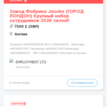
СРОЧНО
Завод Фабрика Jacobs (ГОРОД
ЛОНДОН) Крупный набор
сотрудников 2026 сезон!!
7500 £ (GBP)
Англия
Telegram +447935389328 IMO +12366065751 WhatsApp
+447347017977 WhatsApp +447990771872 WhatsApp
+447348439107 IMO +14502545901 Работаем со всеми
странами СНГ И ВСЕМ МИРОМ ВСЕ СТРАНЫ ВСЕ НАЦИИ
СДЕЛАЙ СКРИНШОТ! Telegram:@Vitali_Novikovs Telegram
EMPLOYMENT LTD
@Vitali...
Агентство
Откликнуться
6 часов назад
срочно