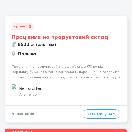
срочно
Працівник на продуктовий склад
6500 zł (злотых)
Польша
Працівник на продуктовий склад | Wyszków (70 км від
Варшави) 📦 Комплектація замовлень, переміщення товару по
складу, приймання повернень, ревізія та підготовка товару до
відправлення. 💰 Оплата: перші 2 тижні — 24 зл/год нетто, далі
— акордна система оплати (можливий заробіто...
Re_cruiter
Агентство
Откликнуться
4 часа назад