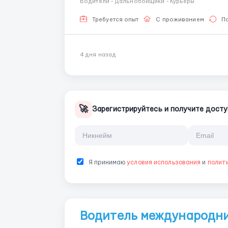
Водители - Дальнобойщики - Курьеры
роботи: ...
Требуется опыт
С проживанием
П
4 дня назад
🚀
Зарегистрируйтесь и получите досту
Я принимаю
условия использования
и
полит
Водитель международни