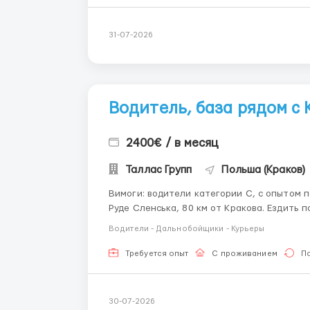
31-07-2026
Водитель, база рядом с
2400€ / в месяц
Таллас Групп
Польша (Краков)
Вимоги: водители категории С, с опытом по Европе от 1 года Де працювати? База находиться в
Руде Сленська, 80 км от Кракова. Ездить по трассам Германия Бельгия Голандия. Умови роботи:
Водители - Дальнобойщики - Курьеры
Требуется опыт
С проживанием
П
30-07-2026