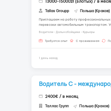
13000-15000zł (злотых) / в меся
Tallas Groupp
Польша (Краков)
Приглашаем на работу профессиональных
перевозки автомобильным транспортом. Условия работы: Маршруты: Польша — Италия,
Германия, страны Бенилюкс (Бельгия, Нидерланды, Люксем
Водители - Дальнобойщики - Курьеры
работы 3 недели/1 ...
Требуется опыт
С проживанием
П
1 день назад
Водитель С - междунар
2400€ / в месяц
Таллас Групп
Польша (Краков)