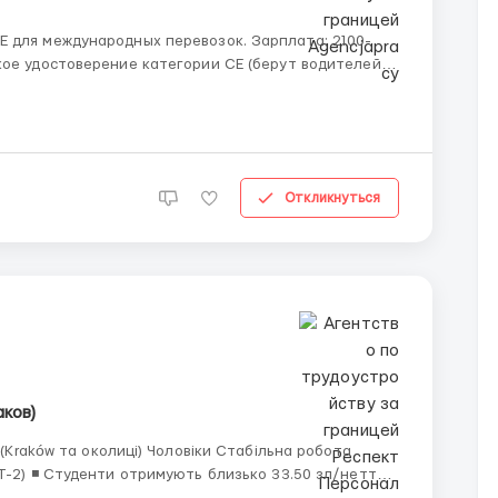
дународных перевозок. Зарплата: 2100-
Откликнуться
аков)
і) Чоловіки Стабільна робота