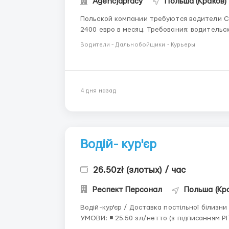
Agencjapracy
Польша (Краков)
Польской компании требуются водители СЕ для меж
2400 евро в месяц. Требования: водительское удостоверение категории CE (берут водителей
без опыта по Европе на стажировку); карта водителя; 95 код (польский пластик); курс ADR (не
Водители - Дальнобойщики - Курьеры
обязательно); от...
4 дня назад
Водій- кур'єр
26.50zł (злотых) / час
Респект Персонал
Польша (Кр
Водій-кур'єр / Доставка постільної білизни (Kraków та околиц
УМОВИ: ◾️ 25.50 зл/нетто (з підписанням PIT-2) ◾️ Студенти отримують близько 33.50 зл/нетто