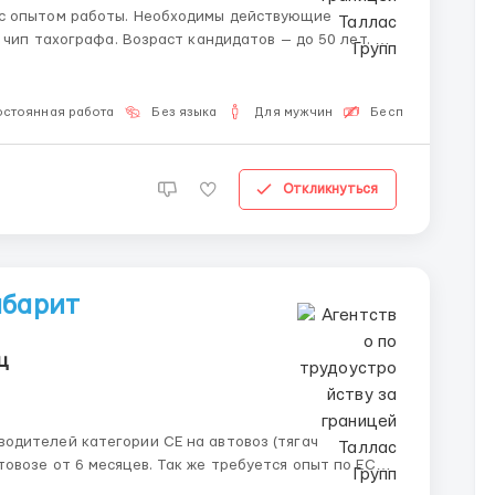
кандидатов — до 50 лет. Де
остоянная работа
Без языка
Для мужчин
Бесплатная вакан
Откликнуться
абарит
ц