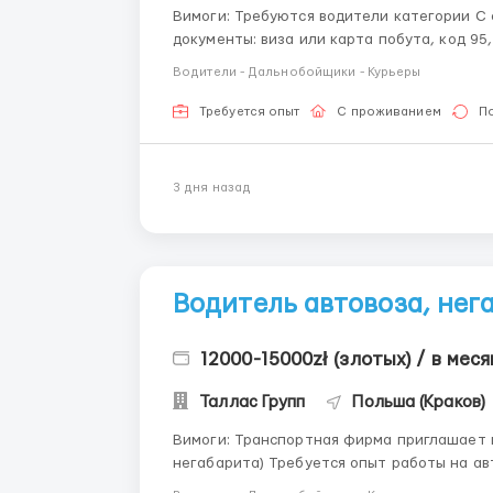
Вимоги: Требуются водители категории C с опытом работы. Необходимы действующие
документы: виза или карта побута, код 95, чип тахографа. Возраст 
працювати? Место работы: база расположена в 80 км от города Краков. Маршруты: Германия,
Водители - Дальнобойщики - Курьеры
Бе...
Требуется опыт
С проживанием
П
3 дня назад
Водитель автовоза, нег
12000-15000zł (злотых) / в меся
Таллас Групп
Польша (Краков)
Вимоги: Транспортная фирма приглашает водителей категории СЕ на автовоз (тягач
негабарита) Требуется опыт работы на автовозе от 6 месяцев. Так же требуется опыт по ЕС
по категории СЕ. Де працювати? Рейсы на страны ЕС, Бенилюкс, Италия, Германия Умови