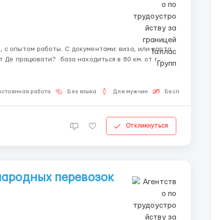
Краков Трасы: Германия, Бельгия, Голандия Умови роботи: Каденция 4/1 О...
остоянная работа
Без языка
Для мужчин
Бесплатная вакан
Откликнуться
народных перевозок