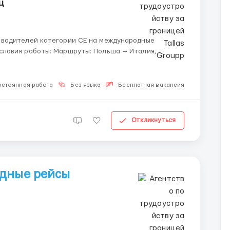
ц
 водителей категории СЕ на международные
бург). График: Гибкий график
остоянная работа
Без языка
Бесплатная вакансия
Откликнуться
одные рейсы