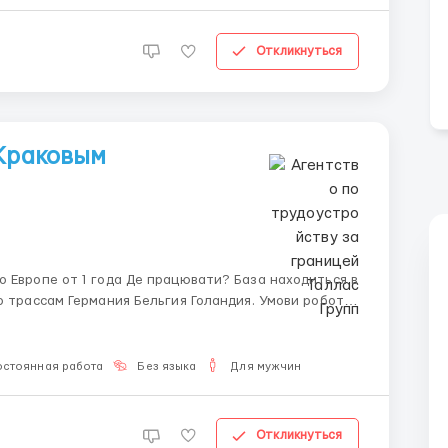
Откликнуться
 Краковым
Водитель не участвует в загрузке и разгрузке груза. Машины MAN TGL 7 тонн, 12-15...
остоянная работа
Без языка
Для мужчин
Откликнуться