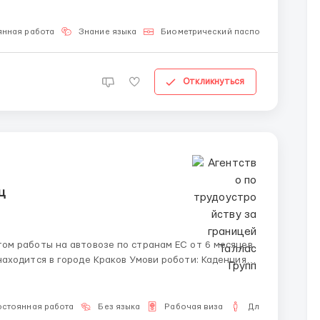
(без доплати за житло) ◾️ Середня зарплата 5500-6500 зл/місяць ◾️ Середня кільк...
янная работа
Знание языка
Биометрический паспорт
Для м
Откликнуться
ц
ата на карту 15 числа. Выплата только на карту банка, ...
остоянная работа
Без языка
Рабочая виза
Для мужчин