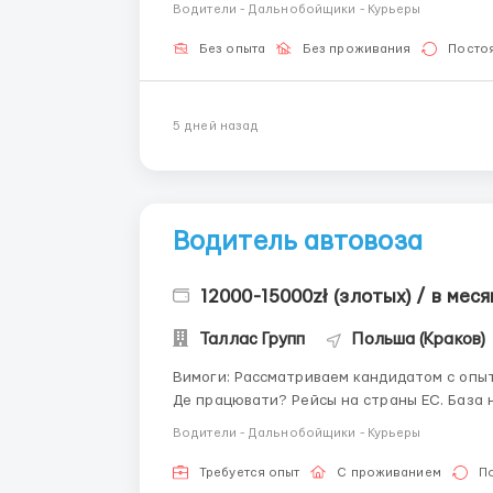
Водители - Дальнобойщики - Курьеры
Без опыта
Без проживания
Посто
5 дней назад
Водитель автовоза
12000-15000zł (злотых) / в меся
Таллас Групп
Польша (Краков)
Вимоги: Рассматриваем кандидатом с опытом работы на автовозе по странам ЕС от 6 месяцев
Де працювати? Рейсы на страны ЕС. База находится в городе Краков Умови роботи: Каденция
5/2 (дни), 3/1 (недели) Опл
Водители - Дальнобойщики - Курьеры
Требуется опыт
С проживанием
П