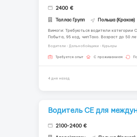
2400 €
Таллас Групп
Польша (Краков)
Вимоги: Требуються водители категории C, с опытом работы. С документами: виза, или карта
Побыта, 95 код, чипТахо. Возраст до 50 лет Де працювати? база находиться в 80 км. от г.
Водители - Дальнобойщики - Курьеры
Требуется опыт
С проживанием
П
4 дня назад
Водитель СЕ для между
2100-2400 €