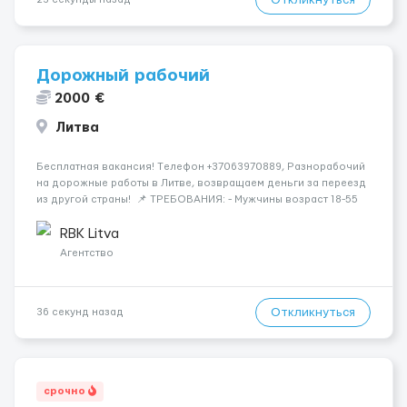
Откликнуться
Дорожный рабочий
2000 €
Литва
Бесплатная вакансия! Tелефон +37063970889, Разнорабочий
на дорожные работы в Литве, возвращаем деньги за переезд
из другой страны! 📌 ТРЕБОВАНИЯ: - Мужчины возраст 18-55
лет 📆 ГРАФИК РАБОТЫ: - 5-6 дней в неделю 8-12 часов в день
💳 ОПЛАТА ТРУДА: - ставка 9 евро/час днем...
RBK Litva
Агентство
Откликнуться
36 секунд назад
срочно