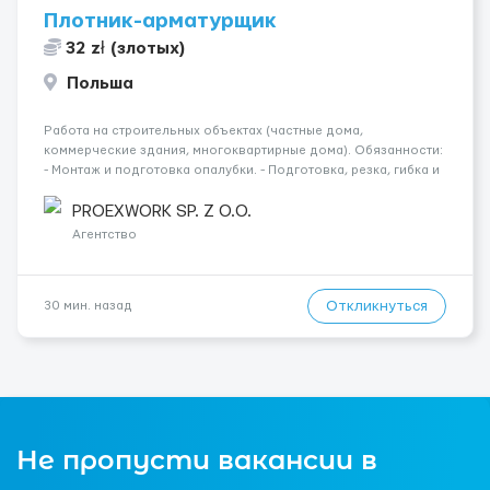
Плотник-арматурщик
32 zł (злотых)
Польша
Работа на строительных объектах (частные дома,
коммерческие здания, многоквартирные дома). Обязанности:
- Монтаж и подготовка опалубки. - Подготовка, резка, гибка и
монтаж арматуры согласно технической документации. -
Связка арматурных стержней. - Заливка бетона. - Демонтаж
PROEXWORK SP. Z O.O.
опалубки после за...
Агентство
Откликнуться
30 мин. назад
Не пропусти вакансии в