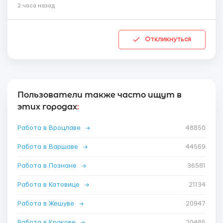
2 часа назад
Откликнуться
Пользователи также часто ищут в
этих городах
:
Работа в Вроцлаве
→
48850
Работа в Варшаве
→
44569
Работа в Познане
→
36581
Работа в Катовице
→
21134
Работа в Жешуве
→
20947
Работа в Кракове
→
20485