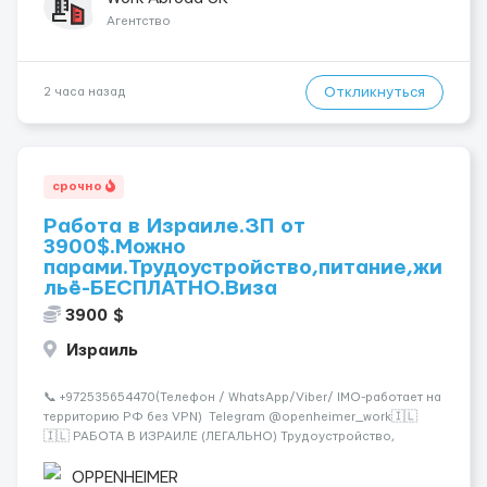
Агентство
Откликнуться
2 часа назад
срочно
Работа в Израиле.ЗП от
3900$.Можно
парами.Трудоустройство,питание,жи
льё-БЕСПЛАТНО.Виза
3900 $
Израиль
📞 +972535654470(Телефон / WhatsApp/Viber/ IMO-работает на
территорию РФ без VPN) Telegram @openheimer_work🇮🇱
🇮🇱 РАБОТА В ИЗРАИЛЕ (ЛЕГАЛЬНО) Трудоустройство,
питание и жильё предоставляются БЕСПЛАТНО. Хотите жить в
развитой и цивилизованной стране? Хотите получать досто...
OPPENHEIMER