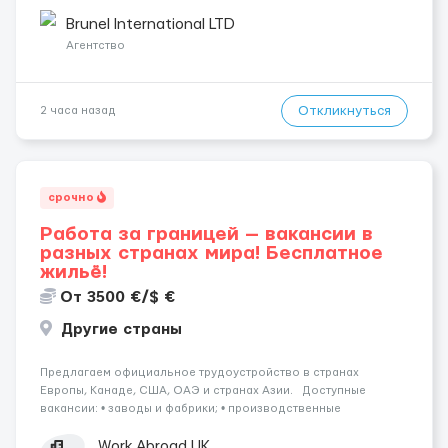
раньше на складе не работали — ничего страшного, всему
обучают уже после приезда. Работа не тяжелая. Нужно
Brunel International LTD
собирать заказы, сортиро...
Агентство
Откликнуться
2 часа назад
срочно
Работа за границей — вакансии в
разных странах мира! Бесплатное
жильё!
От 3500 €/$ €
Другие страны
Предлагаем официальное трудоустройство в странах
Европы, Канаде, США, ОАЭ и странах Азии. Доступные
вакансии: • заводы и фабрики; • производственные
предприятия; • нефтяные платформы; • краболовные суда; •
водители (различные категории); •...
Work Abroad UK