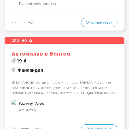
Прямой работодатель
Откликнуться
2 часа назад
СРОЧНО
Автомаляр в Вантаа
19 €
Финляндия
🧰 ВАКАНСИЯ: Автомаляр в Финляндию ВАНТАА, Koivuhaka -
ВАХТОВЫЙ МЕТОД 2 НЕДЕЛИ РАБОТА\ 2 НЕДЕЛИ ДОМ 📍
Локация: столтчный регион, Вантаа, Финляндия 👌🏻вахта : 2\2
недели 📅 Старт: как только вас утверждают 💶 Зарплата: 19 €/
час брутто 🏠 Жильё: предоставляется БЕСПЛАТНО 📞
Svarga Work
Контакт: +3725672...
Агентство
23 секунды назад