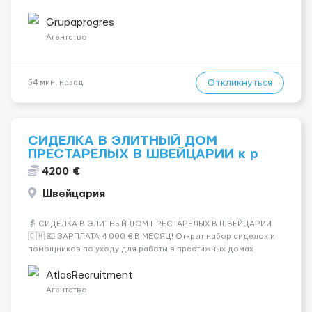
відправлення робота зі складським сканером Условия
работы: договір доручення (umow...
Grupaprogres
Агентство
Откликнуться
54 мин. назад
СИДЕЛКА В ЭЛИТНЫЙ ДОМ
ПРЕСТАРЕЛЫХ В ШВЕЙЦАРИИ к р
4200 €
Швейцария
👵 СИДЕЛКА В ЭЛИТНЫЙ ДОМ ПРЕСТАРЕЛЫХ В ШВЕЙЦАРИИ
🇨🇭 💶 ЗАРПЛАТА 4 000 € В МЕСЯЦ! Открыт набор сиделок и
помощников по уходу для работы в престижных домах
престарелых Швейцарии. Высокий уровень сервиса,
комфортные условия и стабильный доход! 💰 Оплата: 4 000 €
AtlasRecruitment
в месяц Своевременн...
Агентство