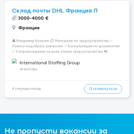
Склад почты DHL Франция П
3000-4000 €
Франция
👤 Владимир Калухин 📋 Менеджер по трудоустройству ✅
Помогу подобрать вакансию ✅ Консультация по документам
✅ Сопровождение на всех этапах трудоустройства 📲
WhatsApp / Telegram: +44 7471 597577 📲 WhatsApp Business: +44
7741 896400 Склад почты DHL в Франции Город: Париж За...
International Staffing Group
Агентство
Откликнуться
4 секунды назад
Не пропусти вакансии за