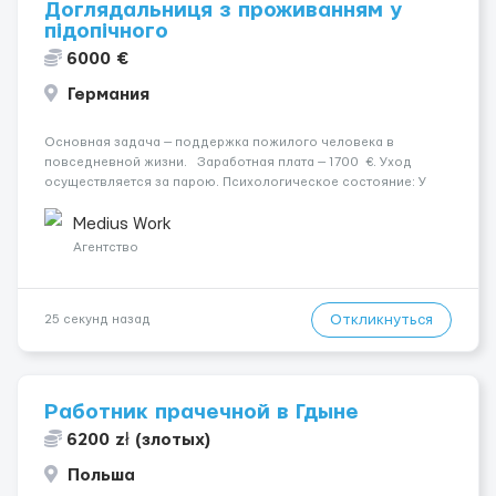
Доглядальниця з проживанням у
підопічного
6000 €
Германия
Основная задача — поддержка пожилого человека в
повседневной жизни. Заработная плата — 1700 €. Уход
осуществляется за парою. Психологическое состояние: У
жінки початкова просунута стадія деменції. Место работы:
München, 80995. Ночной уход: Жінка прокидається ...
Medius Work
Агентство
Откликнуться
25 секунд назад
Работник прачечной в Гдыне
6200 zł (злотых)
Польша