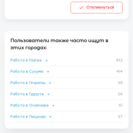
Откликнуться
Пользователи также часто ищут в
этих городах
:
Работа в Гаагре
→
612
Работа в Сухуме
→
414
Работа в Гечрипш
→
59
Работа в Гудауте
→
56
Работа в Очамчире
→
51
Работа в Пицунде
→
37