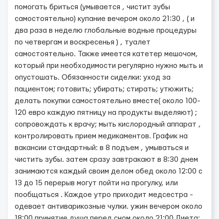
помогать бриться (умывается , чистит зубы
самостоятельно) купание вечером около 21:30 , ( и
два раза в неделю глобальные водные процедуры
по четвергам и воскресенья ) , туалет
самостоятельно. Также имеется катетер мешочом,
который при необходимости регулярно нужно мыть и
опустошать. Обязанности сиделки: уход за
пациентом; готовить; убирать; стирать; утюжить;
делать покупки самостоятельно вместе( около 100-
120 евро каждую пятницу на продукты выделяют) ;
сопровождать к врачу; мыть кислородный аппарат ,
контролировать прием медикаментов. График на
вакансии стандартный: в 8 подъем , умываться и
чистить зубы. затем сразу завтракают в 8:30 днем
занимаются каждый своим делом обед около 12:00 c
13 до 15 перерыв могут пойти на прогулку, или
пообщаться . Каждое утро приходит медсестра -
одевает антиварикозные чулки. ужин вечером около
18:00 принятие душа перед сном около 21:00 Диета: