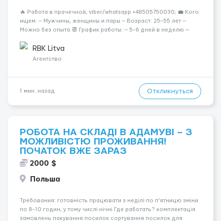
🔥 Работа в прачечной, viber/whatsapp +48505750030; 💼 Кого
ищем: — Мужчины, женщины и пары — Возраст: 25–55 лет —
Можно без опыта 📆 График работы: — 5–6 дней в неделю —
Смены по 12 часов (день/ночь 2/2): 🕕 06:00–18:00 /
18:0...
RBK Litva
Агентство
Откликнуться
1 мин. назад
РОБОТА НА СКЛАДІ В АДАМУВІ – З
МОЖЛИВІСТЮ ПРОЖИВАННЯ!
ПОЧАТОК ВЖЕ ЗАРАЗ
2000 $
Польша
Требования: готовність працювати з неділі по п'ятницю зміни
по 8–10 годин, у тому числі нічні Где работать? комплектація
замовлень пакування посилок сортування посилок для