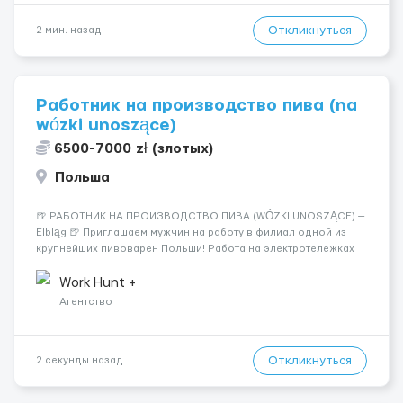
Откликнуться
2 мин. назад
Работник на производство пива (na
wózki unoszące)
6500-7000 zł (злотых)
Польша
🍺 РАБОТНИК НА ПРОИЗВОДСТВО ПИВА (WÓZKI UNOSZĄCE) —
Elbląg 🍺 Приглашаем мужчин на работу в филиал одной из
крупнейших пивоварен Польши! Работа на электротележках
(wózki unoszące) с возможностью обучения и получения
сертификата. Стабильность, много часов и официальное
Work Hunt +
оформление...
Агентство
Откликнуться
2 секунды назад