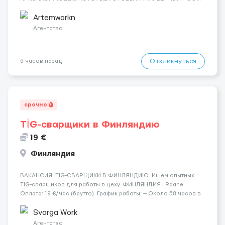
ДАЮТ БЕСПЛАТНУЮ ВОЗМОЖНОСТЬ ОБУЧАТЬСЯ. Помощник
сварщика, Помощник механика ( стыковка метала, зачистка
Artemworkn
метала, подготовка рабочего места и т....
Агентство
Откликнуться
6 часов назад
срочно
TİG-сварщики в Финляндию
19 €
Финляндия
​​ВАКАНСИЯ: TIG-СВАРЩИКИ В ФИНЛЯНДИЮ. Ищем опытных
TIG-сварщиков для работы в цеху. ФИНЛЯНДИЯ | Raahe
Оплата: 19 €/час (брутто). График работы: — Около 58 часов в
неделю гарантированно. — Возможны дополнительные
переработки. Дата начала: — Как можно скорее....
Svarga Work
Агентство