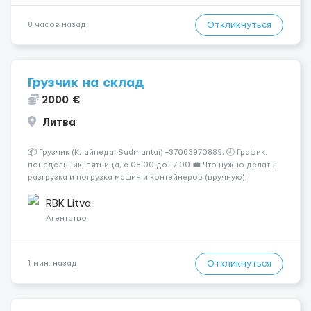
Откликнуться
8 часов назад
Грузчик на склад
2000 €
Литва
📦 Грузчик (Клайпеда, Sudmantai) +37063970889; 🕗 График:
понедельник–пятница, с 08:00 до 17:00 💼 Что нужно делать:
разгрузка и погрузка машин и контейнеров (вручную);
сортировка товара; поддержание порядка на складе;
выполнение других поручений заведующего складом. ✅
RBK Litva
Требования: ...
Агентство
Откликнуться
1 мин. назад