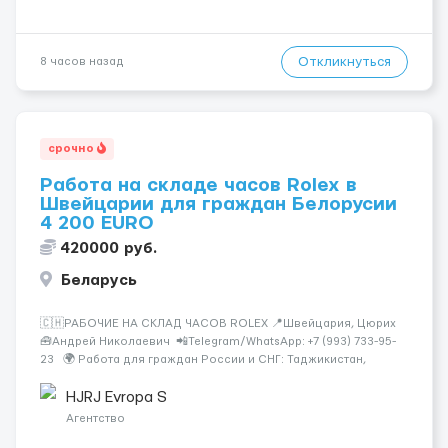
Откликнуться
8 часов назад
срочно
Работа на складе часов Rolex в
Швейцарии для граждан Белорусии
4 200 EURO
420000 руб.
Беларусь
🇨🇭РАБОЧИЕ НА СКЛАД ЧАСОВ ROLEX 📍Швейцария, Цюрих
🧰Андрей Николаевич 📲Telegram/WhatsApp: +7 (993) 733-95-
23 🌍 Работа для граждан России и СНГ: Таджикистан,
Узбекистан, Казахстан, Беларусь, Молдова, Грузия,
Азербайджан, Армения, Киргизия. Rolex &mdash...
HJRJ Evropa S
Агентство