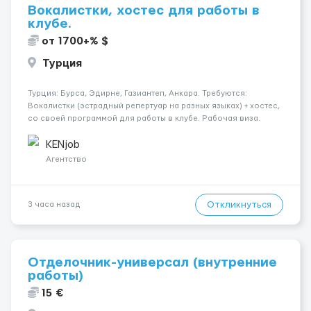
Вокалистки, хостес для работы в
клубе.
от 1700+% $
Турция
Турция: Бурса, Эдирне, Газиантеп, Анкара. Требуются:
Вокалистки (эстрадный репертуар на разных языках) + хостеc,
со своей программой для работы в клубе. Рабочая виза.
Контракт от четырех месяцев до года. Короткий контракт от
одного до трех месяцев. Мед. страховка. Высокая зарплат...
KENjob
Агентство
Откликнуться
3 часа назад
Отделочник-универсал (внутренние
работы)
15 €