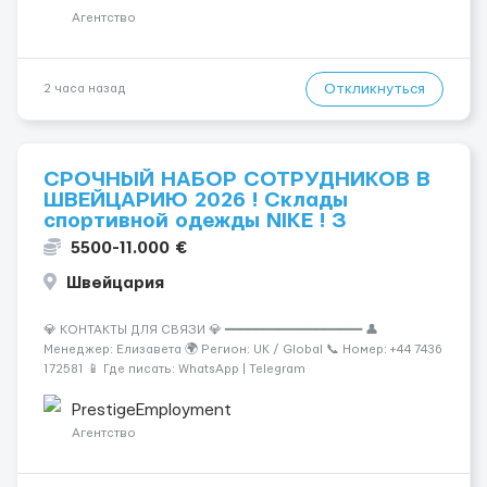
Агентство
Откликнуться
2 часа назад
СРОЧНЫЙ НАБОР СОТРУДНИКОВ В
ШВЕЙЦАРИЮ 2026 ! Склады
спортивной одежды NIKE ! З
5500-11.000 €
Швейцария
💎 КОНТАКТЫ ДЛЯ СВЯЗИ 💎 ━━━━━━━━━━━━━━━━━━ 👤
Менеджер: Елизавета 🌍 Регион: UK / Global 📞 Номер: +44 7436
172581 📱 Где писать: WhatsApp | Telegram
━━━━━━━━━━━━━━━━━━ Сохраняй, чтобы не потерять работу
мечты! ⭐ ткрыт крупный набор сотрудников на склады одежды
PrestigeEmployment
в Швейцарии. 💶 Высокая...
Агентство