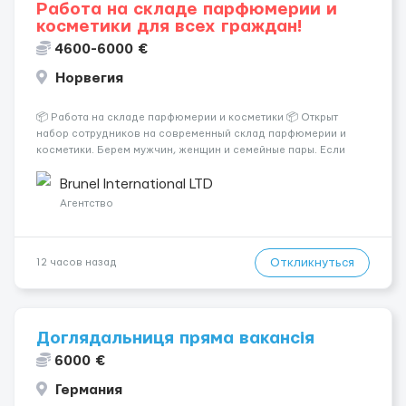
Работа на складе парфюмерии и
косметики для всех граждан!
4600-6000 €
Норвегия
📦 Работа на складе парфюмерии и косметики 📦 Открыт
набор сотрудников на современный склад парфюмерии и
косметики. Берем мужчин, женщин и семейные пары. Если
раньше на складе не работали — ничего страшного, всему
обучают уже после приезда. Работа не тяжелая. Нужно
Brunel International LTD
собирать заказы, сортиро...
Агентство
Откликнуться
12 часов назад
Доглядальниця пряма вакансія
6000 €
Германия