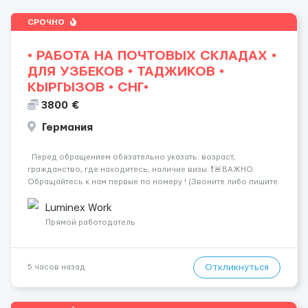
СРОЧНО
• РАБОТА НА ПОЧТОВЫХ СКЛАДАХ •
ДЛЯ УЗБЕКОВ • ТАДЖИКОВ •
КЫРГЫЗОВ • СНГ•
3800 €
Германия
Перед обращением обязательно указать: возраст,
гражданство, где находитесь, наличие визы. ❗️🚨ВАЖНО:
Обращайтесь к нам первые по номеру ! (Звоните либо пишите
WhatsApp ) ☎️+44 7355•427998 ☎️ Работа на логистических и
почтовых складах . График 5/8, возможны пе...
Luminex Work
Прямой работодатель
Откликнуться
5 часов назад