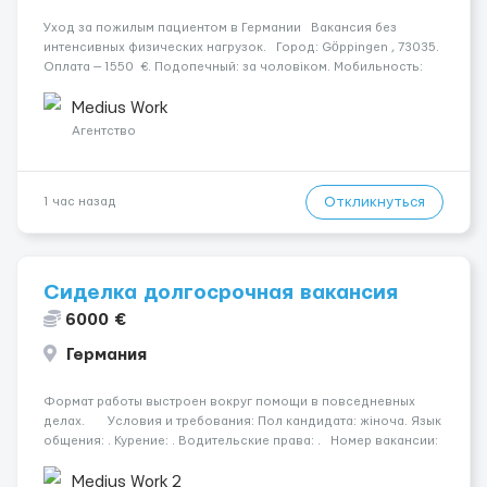
Уход за пожилым пациентом в Германии Вакансия без
интенсивных физических нагрузок. Город: Göppingen , 73035.
Оплата — 1550 €. Подопечный: за чоловіком. Мобильность:
Мобільний. Психологическое состояние: Початкова стадія
деменції. Ночной уход: ...
Medius Work
Агентство
Откликнуться
1 час назад
Сиделка долгосрочная вакансия
6000 €
Германия
Формат работы выстроен вокруг помощи в повседневных
делах. Условия и требования: Пол кандидата: жіноча. Язык
общения: . Курение: . Водительские права: . Номер вакансии:
2384 КОНТАКТЫ ДЛЯ УТОЧНЕНИЯ УСЛОВИЙ Польша +48 459
567 59...
Medius Work 2