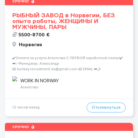
СРОЧНО
РЫБНЫЙ ЗАВОД в Норвегии, БЕЗ
опыта работы, ЖЕНЩИНЫ И
МУЖЧИНЫ, ПАРЫ
5500-8700 €
Норвегия
✔️Оплата за услуги Агентства С ПЕРВОЙ заработной платы!✔️
➡️✅Менеджер: Александр
📧 turnkey.recruitment.as@gmail.com 📧 EMAIL ➡️🤳
📞 +447376874242 Telegram➡️🤳 📞 +447376874242 What’sApp➡️🤳
🐟Компания (Lerøy Seafood Group) откры...
WORK IN NORWAY
Агентство
Откликнуться
12 часов назад
СРОЧНО