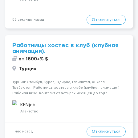
Откликнуться
53 секунды назад
Работницы хостес в клуб (клубная
анимация).
от 1600+% $
Турция
Турция: Стамбул, Бурса, Эдирне, Газиантеп, Анкара.
Требуются: Работницы хостесc в клубе (клубная анимация).
Рабочая виза. Контракт от четырех месяцев до года.
Короткий контракт от одного до трех месяцев. Мед.
страховка. Высокая зарплата + %. Легально. Безопасно.
KENjob
*Коммуникабел...
Агентство
Откликнуться
1 час назад