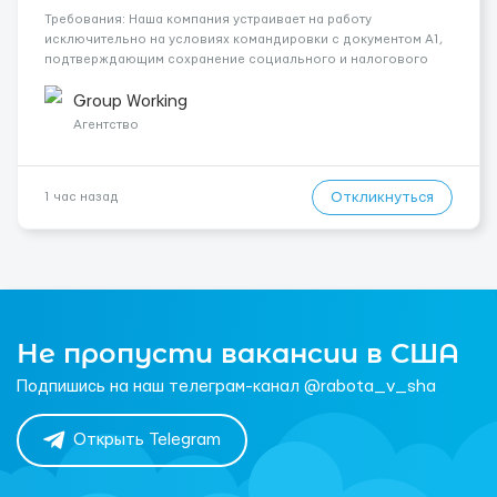
Требования: Наша компания устраивает на работу
исключительно на условиях командировки с документом A1,
подтверждающим сохранение социального и налогового
статуса в стране проживания во время работы в ЕС.Документ
A1 могут получить граждане стран с упрощенным доступом к
Group Working
рынку труда ЕС (Укра...
Агентство
Откликнуться
1 час назад
Не пропусти вакансии в США
Подпишись на наш телеграм-канал @rabota_v_sha
Открыть Telegram