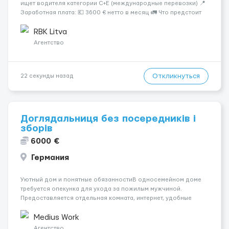
ищет водителя категории C+E (международные перевозки) 📍
Заработная плата: 💶 3600 € нетто в месяц 🚛 Что предстоит
делать: Международные перевозки на тентах и
рефрижераторах. В среднем 400–500 км в день. Погрузки и
RBK Litva
разгрузки ...
Агентство
Откликнуться
22 секунды назад
Доглядальниця без посередників і
зборів
6000 €
Германия
Уютный дом и понятные обязанностиВ односемейном доме
требуется опекунка для ухода за пожилым мужчиной.
Предоставляется отдельная комната, интернет, удобные
условия проживания. Работа включает базовый уход, готовку
и уборку. Магазин рядом с домом.Подойдёт тем, кто
Medius Work
рассматривает вакансии сиделки в гер...
Агентство