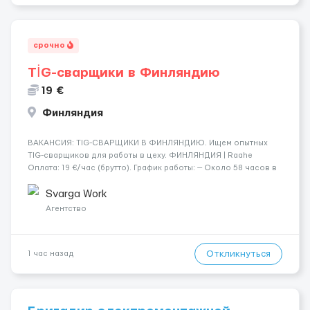
срочно
TİG-сварщики в Финляндию
19 €
Финляндия
​​ВАКАНСИЯ: TIG-СВАРЩИКИ В ФИНЛЯНДИЮ. Ищем опытных
TIG-сварщиков для работы в цеху. ФИНЛЯНДИЯ | Raahe
Оплата: 19 €/час (брутто). График работы: — Около 58 часов в
неделю гарантированно. — Возможны дополнительные
переработки. Дата начала: — Как можно скорее....
Svarga Work
Агентство
Откликнуться
1 час назад