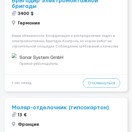
Бригадир электромонтажной
бригады
3400 $
Германия
Ваши обязанности: Координация и распределение задач в
электромонтажных бригадах Контроль за ходом работ на
строительной площадке Соблюдение требований к качеству
и срокам Отчетность руководителю объекта о ходе работ,
возникших проблемах и потребности в материалах/
Sonar System GmbH
инструментах Выполнен...
Прямой работодатель
Откликнуться
1 час назад
Маляр-отделочник (гипсокартон)
13 €
Франция