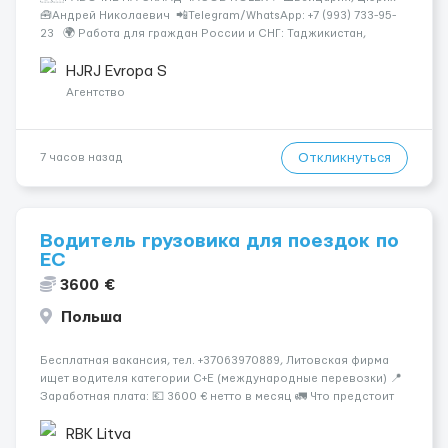
🧰Андрей Николаевич 📲Telegram/WhatsApp: +7 (993) 733-95-
23 🌍 Работа для граждан России и СНГ: Таджикистан,
Узбекистан, Казахстан, Беларусь, Молдова, Грузия,
Азербайджан, Армения, Киргизия. Rolex &mdash...
HJRJ Evropa S
Агентство
Откликнуться
7 часов назад
Водитель грузовика для поездок по
ЕС
3600 €
Польша
Бесплатная вакансия, тел. +37063970889, Литовская фирма
ищет водителя категории C+E (международные перевозки) 📍
Заработная плата: 💶 3600 € нетто в месяц 🚛 Что предстоит
делать: Международные перевозки на тентах и
рефрижераторах. В среднем 400–500 км в день. Погрузки и
RBK Litva