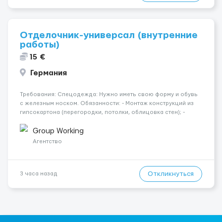
Отделочник-универсал (внутренние
работы)
15 €
Германия
Требования: Спецодежда: Нужно иметь свою форму и обувь
с железным носком. Обязанности: - Монтаж конструкций из
гипсокартона (перегородки, потолки, облицовка стен); -
Подготовка поверхностей под отделку; - Выполнение
малярных работ (шпатлевка, грунтовка, покраска); -
Group Working
Штукатурные работы ...
Агентство
Откликнуться
3 часа назад