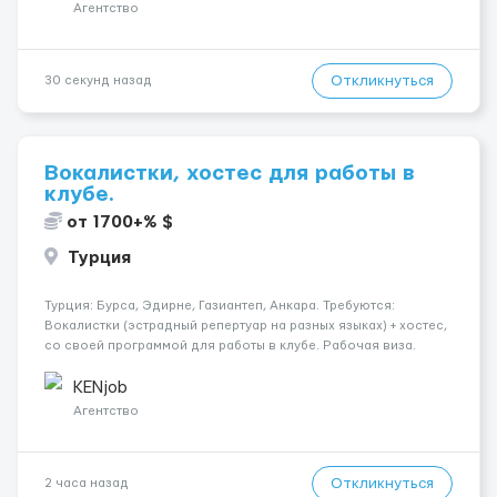
разгрузки...
Агентство
Откликнуться
30 секунд назад
Вокалистки, хостес для работы в
клубе.
от 1700+% $
Турция
Турция: Бурса, Эдирне, Газиантеп, Анкара. Требуются:
Вокалистки (эстрадный репертуар на разных языках) + хостеc,
со своей программой для работы в клубе. Рабочая виза.
Контракт от четырех месяцев до года. Короткий контракт от
одного до трех месяцев. Мед. страховка. Высокая зарплат...
KENjob
Агентство
Откликнуться
2 часа назад