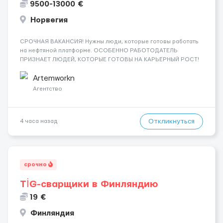
9500-13000 €
Норвегия
СРОЧНАЯ ВАКАНСИЯ! Нужны люди, которые готовы работать
на нефтяной платформе. ОСОБЕННО РАБОТОДАТЕЛЬ
ПРИЗНАЕТ ЛЮДЕЙ, КОТОРЫЕ ГОТОВЫ НА КАРЬЕРНЫЙ РОСТ!
ДАЮТ БЕСПЛАТНУЮ ВОЗМОЖНОСТЬ ОБУЧАТЬСЯ. Помощник
сварщика, Помощник механика ( стыковка метала, зачистка
Artemworkn
метала, подготовка рабочего места и т....
Агентство
Откликнуться
4 часа назад
срочно
TİG-сварщики в Финляндию
19 €
Финляндия