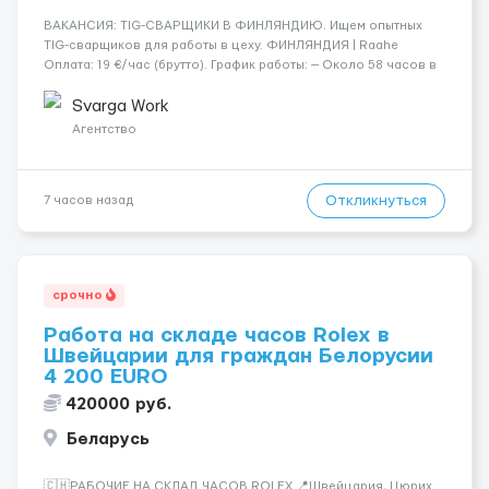
​​ВАКАНСИЯ: TIG-СВАРЩИКИ В ФИНЛЯНДИЮ. Ищем опытных
TIG-сварщиков для работы в цеху. ФИНЛЯНДИЯ | Raahe
Оплата: 19 €/час (брутто). График работы: — Около 58 часов в
неделю гарантированно. — Возможны дополнительные
переработки. Дата начала: — Как можно скорее....
Svarga Work
Агентство
Откликнуться
7 часов назад
срочно
Работа на складе часов Rolex в
Швейцарии для граждан Белорусии
4 200 EURO
420000 руб.
Беларусь
🇨🇭РАБОЧИЕ НА СКЛАД ЧАСОВ ROLEX 📍Швейцария, Цюрих