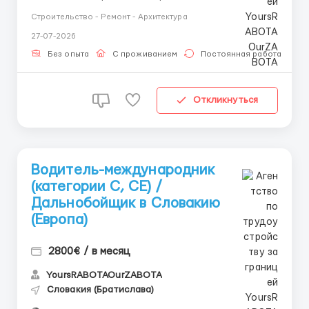
проектной документацией и техническими
Строительство - Ремонт - Архитектура
стандартами. Установка конструкций, монтаж и
27-07-2026
ремонт строительных элементов. Соблюдение норм
техники безопасности и стандартов качества.
Без опыта
С проживанием
Постоянная работа
Требования: Опыт р...
Откликнуться
Водитель-международник
(категории C, CE) /
Дальнобойщик в Словакию
(Европа)
2800€ / в месяц
YoursRABOTAOurZABOTA
Словакия (Братислава)