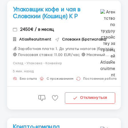
Упаковщик кофе и чая в
Словакии (Кошице) К Р
2450€ / в месяц
AtlasRecruitment
Словакия (Братислава)
💰 Заработная плата: 1. До уплаты налогов (брутто):
🔴 Почасовая ставка: 11.00 EUR/час; 🔴 Месячный
оклад: 2200 - 2640 EUR/месяц. 2. После уплаты
Склад - Упаковка - Конвейер
налогов (нетто): 🟢 Почасовая ставка: 8.80 EUR/час;
5 мин. назад
🟢 Месячный оклад: 1760 - 2100 EUR/месяц. 🕒
Рабочее время: • График: 5–6 дней в не...
Без опыта
С проживанием
Постоянная работа
Откликнуться
Крипто-команда