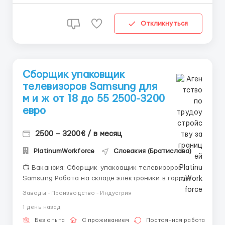
карьерного роста и стабильной ...
Откликнуться
Сборщик упаковщик
телевизоров Samsung для
м и ж от 18 до 55 2500-3200
евро
2500 – 3200€ / в месяц
PlatinumWorkforce
Словакия (Братислава)
📺 Вакансия: Сборщик-упаковщик телевизоров
Samsung Работа на складе электроники в городе
Bratislava. 💰 Зарплата: 2500 – 3200 € в месяц 🏡
Заводы - Производство - Индустрия
Условия: 🏠 Жильё предоставляет работодатель 🍽
1 день назад
возможна компенсация питания 🏭 современный и
чистый склад электроники 🕒 8–10 часов в де...
Без опыта
С проживанием
Постоянная работа