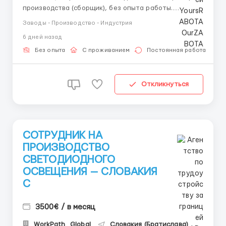
производства (сборщик), без опыта работы.
Оформляем рабочие карты на 2 года (ВНЖ) на
Заводы - Производство - Индустрия
работу граждан: Узбекистана, Киргизии,
6 дней назад
Казахстана, Таджикистана, Принцип работы:
производство автомобилей, сборка шасси и
Без опыта
С проживанием
Постоянная работа
двигателя, сборка деталей...
Откликнуться
СОТРУДНИК НА
ПРОИЗВОДСТВО
СВЕТОДИОДНОГО
ОСВЕЩЕНИЯ — СЛОВАКИЯ
С
3500€ / в месяц
WorkPath_Global
Словакия (Братислава)