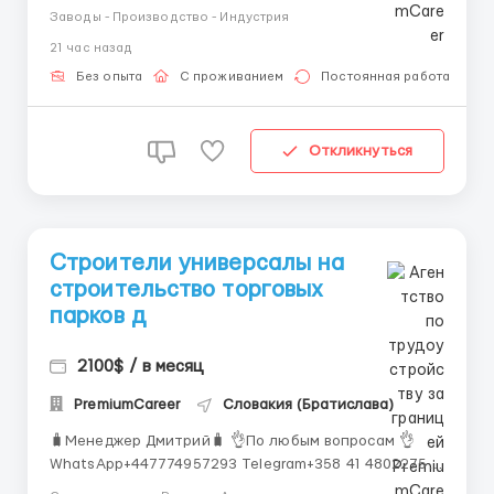
Оператор производства | Antolin Bratislava
Заводы - Производство - Индустрия
(Словакия) Мужчины / Женщины на своем жилье!
21 час назад
Братислава, Словакия 18–50 лет (старший возраст
возможен по согласованию) Заработная плата 1 140
Без опыта
С проживанием
Постоянная работа
€ &ndas...
Откликнуться
Строители универсалы на
строительство торговых
парков д
2100$ / в месяц
PremiumCareer
Словакия (Братислава)
🧳Менеджер Дмитрий🧳 👌По любым вопросам 👌
WhatsApp+447774957293 Telegram+358 41 4802275
📚 Обязанности: — Бетонные работы и армирование