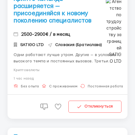
расширяется —
присоединяйся к новому
поколению специалистов
2500-2900€ / в месяц
SATIGO LTD
Словакия (Братислава)
Одни работают лучше утром. Другие — в условиях
высокого темпа и постоянных вызовов. Третьи
раскрываются в аналитике и работе с данными. В
Криптовалюты
Lumai есть место для каждого ритма — потому что
1 час назад
мы создаём команду из разных людей с разными
сильными сторонами. Объединяет нас одно: мы
Без опыта
С проживанием
Постоянная работа
разрабатываем...
Откликнуться