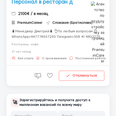
Персонал в ресторан д
2100€ / в месяц
PremiumCareer
Словакия (Братислава)
🧳Менеджер Дмитрий🧳 👌По любым вопросам 👌
WhatsApp+447774957293 Telegram+358 41 4802275
🔹 Открытые вакансии: Официант / Официантка
Рестораны - кафе
Бариста Помощник повара Уборщица 🧾
21 час назад
Обязанности официанта: Обслуживание гостей в
зале Приём и подача заказов Работа с кассой и
Без опыта
С проживанием
Постоянная работа
расчёт гостей ...
Откликнуться
Зарегистрируйтесь и получите доступ к
🚀
миллионам вакансий по всему миру