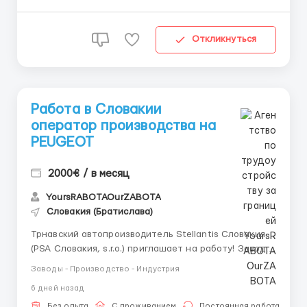
Откликнуться
Работа в Словакии
оператор производства на
PEUGEOT
2000€ / в месяц
YoursRABOTAOurZABOTA
Словакия (Братислава)
Трнавский автопроизводитель Stellantis Словакия
(PSA Словакия, s.r.o.) приглашает на работу! Завод
является лидером в производстве малолитражных
Заводы - Производство - Индустрия
автомобилей в сегменте B-mainstream. В настоящее
6 дней назад
время она производит чрезвычайно популярные
модели Citroën C3, Peugeot 208 и его полностью
Без опыта
С проживанием
Постоянная работа