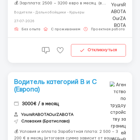
💰 Зарплата: 2500 – 3200 евро в месяц (в
зависимости от опыта и часов) 🕒 График: 5–6 дней
Водители - Дальнобойщики - Курьеры
в неделю, сменный график 🚚 Тип занятости: Полная
27-07-2026
занятость, контракт Обязанности: ✔ Доставка
грузов и товаро...
Без опыта
С проживанием
Проектная работа
Бе
Откликнуться
Водитель категорий B и C
(Европа)
3000€ / в месяц
YoursRABOTAOurZABOTA
Словакия (Братислава)
💰 Условия и оплата Заработная плата: 2 500 – 3
200 € в месяц (итоговая сумма зависит от вашего