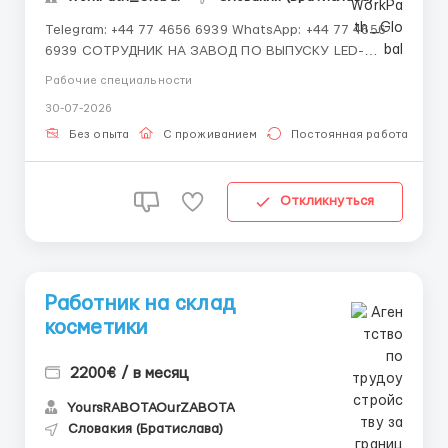
Telegram: +44 77 4656 6939 WhatsApp: +44 77 4656
6939 СОТРУДНИК НА ЗАВОД ПО ВЫПУСКУ LED-
ОСВЕЩЕНИЯ — СЛОВАКИЯ 💶 Доход: от 2 900 до 4
Рабочие специальности
100 € в месяц На современное предприятие в
30-07-2026
Словакии требуется персонал для работы на
участке изготовления светодиодного освещения.
Без опыта
С проживанием
Постоянная работа
Завод выпускае...
Откликнуться
Работник на склад
косметики
2200€ / в месяц
YoursRABOTAOurZABOTA
Словакия (Братислава)