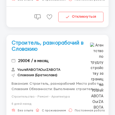
электричес...
Откликнуться
Строитель, разнорабочий в
Словакию
2900€ / в месяц
YoursRABOTAOurZABOTA
Словакия (Братислава)
️Вакансия: Строитель, разнорабочий Место работы:
Словакия Обязанности: Выполнение строительных
работ согласно проектным документам Участие в
Строительство - Ремонт - Архитектура
возведении и ремонте зданий, сооружений,
6 дней назад
внутренней отделке Работа с строительным
оборудованием и инструментами Соблюдение
Без опыта
С проживанием
Постоянная работа