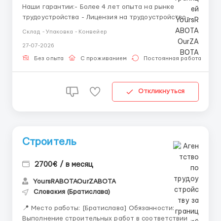
Наши гарантии:- Более 4 лет опыта на рынке
трудоустройства - Лицензия на трудоустройство-
Более 70000 тысяч трудоустроенных клиентов
Склад - Упаковка - Конвейер
-Является членом REC (Конфедерации подбора и
27-07-2026
трудоустройства персонала)Руководитель: Maria
Emate Contact details:144 Loughton Way, Buckhurst
Без опыта
С проживанием
Постоянная работа
Hill, England, IG9 6AR...
Откликнуться
Строитель
2700€ / в месяц
YoursRABOTAOurZABOTA
Словакия (Братислава)
📍 Место работы: [Братислава] Обязанности:
Выполнение строительных работ в соответствии с