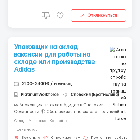
английского языка ...
Откликнуться
Упаковщик на склад
вакансии для работы на
складе или производстве
Adidas
2100-2400€ / в месяц
PlatinumWorkforce
Словакия (Братислава)
👟 Упаковщик на склад Адидас в Словакии
Обязаности 📦 Сбор заказов на складе Получаешь
список товаров и аккуратно собираешь заказы из
Склад - Упаковка - Конвейер
спортивной одежды, обуви и аксессуаров. Всё
1 день назад
просто: найти нужную позицию, проверить размер и
модель, подготовить товар к упаковке. 🏷️
Без опыта
С проживанием
Постоянная работа