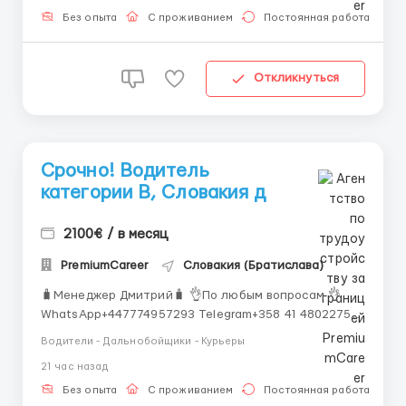
стандартами. Установка конструкций, монтаж и
Без опыта
С проживанием
Постоянная работа
ремонт строительных элементо...
Откликнуться
Срочно! Водитель
категории В, Словакия д
2100€ / в месяц
PremiumCareer
Словакия (Братислава)
🧳Менеджер Дмитрий🧳 👌По любым вопросам 👌
WhatsApp+447774957293 Telegram+358 41 4802275
🚌Срочно! Водитель категории В, Словакия
Водители - Дальнобойщики - Курьеры
Зарплата (нетто): 2200-2500 € Требования: -
21 час назад
Водительское удостоверение категории B (легковой
автомобиль или бус). - Минимальные знания
Без опыта
С проживанием
Постоянная работа