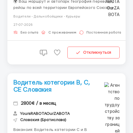
🌍 Ваш маршрут и автопарк География перевозок:
рейсы по всей территории Европейского Союза на
современных автомобилях (7.5 и 18 тонн). Автопарк:
Водители - Дальнобойщики - Курьеры
новые, комфортабельные грузовики стандарта
27-07-2026
ЕВРО 6 на словацкой регистрации. 🏠 Полное
обеспечение: от А до Я (Жилье и Документы) Мы бе...
Без опыта
С проживанием
Постоянная работа
Откликнуться
Водитель котегории B, C,
СЕ Словакия
2800€ / в месяц
YoursRABOTAOurZABOTA
Словакия (Братислава)
Вакансия: Водитель категории C и B