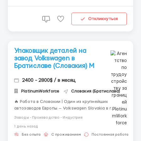
Маркировка продукции На...
Откликнуться
Упаковщик деталей на
завод Volkswagen в
Братиславе (Словакия) М
2400 - 2800$ / в месяц
PlatinumWorkforce
Словакия (Братислава)
🔥 Работа в Словакии | Один из крупнейших
автозаводов Европы — Volkswagen Slovakia в г.
Братислава приглашает мужчин, женщин и
Заводы - Производство - Индустрия
семейные пары на вакансию упаковщика
1 день назад
автодеталей. Работа на стабильном производстве с
современными условиями, возможностью
Без опыта
С проживанием
Постоянная работа