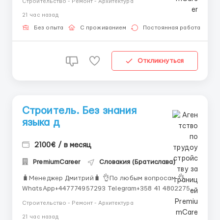
Строительство - Ремонт - Архитектура
— Монтаж опалубки — Кладочные работы — Монтаж
21 час назад
конструкций и перекрытий — Подготовка объекта к
кровельным работам —...
Без опыта
С проживанием
Постоянная работа
Откликнуться
Строитель. Без знания
языка д
2100€ / в месяц
PremiumCareer
Словакия (Братислава)
🧳Менеджер Дмитрий🧳 👌По любым вопросам 👌
WhatsApp+447774957293 Telegram+358 41 4802275
Место работы: [Братислава] Обязанности:
Строительство - Ремонт - Архитектура
Выполнение строительных работ в соответствии с
21 час назад
проектной документацией и техническими