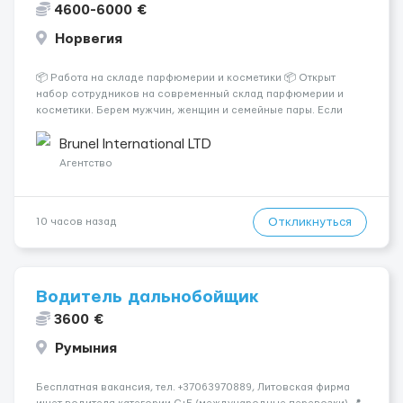
4600-6000 €
Норвегия
📦 Работа на складе парфюмерии и косметики 📦 Открыт
набор сотрудников на современный склад парфюмерии и
косметики. Берем мужчин, женщин и семейные пары. Если
раньше на складе не работали — ничего страшного, всему
обучают уже после приезда. Работа не тяжелая. Нужно
Brunel International LTD
собирать заказы, сортиро...
Агентство
Откликнуться
10 часов назад
Водитель дальнобойщик
3600 €
Румыния
Бесплатная вакансия, тел. +37063970889, Литовская фирма