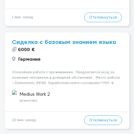
Откликнуться
1 мин. назад
Сиделка с базовым знанием языка
6000 €
Германия
Спокойная работа с проживанием Предлагается уход за
пожилым человеком в домашней обстановке. Место работы
— Dietenheim, 89165. Заработная плата составляет 1700 €.
Уход осуществляется за чоловіком. Мобильность пациента:
Мобільний. Психологическое...
Medius Work 2
Агентство
Откликнуться
22 мин. назад