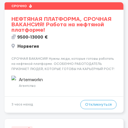
СРОЧНО
НЕФТЯНАЯ ПЛАТФОРМА, СРОЧНАЯ
ВАКАНСИЯ! Работа на нефтяной
платформе!
9500-13000 €
Норвегия
СРОЧНАЯ ВАКАНСИЯ! Нужны люди, которые готовы работать
на нефтяной платформе. ОСОБЕННО РАБОТОДАТЕЛЬ
ПРИЗНАЕТ ЛЮДЕЙ, КОТОРЫЕ ГОТОВЫ НА КАРЬЕРНЫЙ РОСТ!
ДАЮТ БЕСПЛАТНУЮ ВОЗМОЖНОСТЬ ОБУЧАТЬСЯ. Помощник
сварщика, Помощник механика ( стыковка метала, зачистка
Artemworkn
метала, подготовка рабочего места и т....
Агентство
Откликнуться
3 часа назад