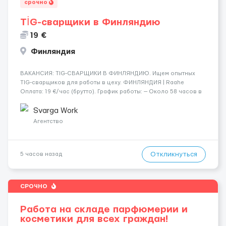
срочно
TİG-сварщики в Финляндию
19 €
Финляндия
​​ВАКАНСИЯ: TIG-СВАРЩИКИ В ФИНЛЯНДИЮ. Ищем опытных
TIG-сварщиков для работы в цеху. ФИНЛЯНДИЯ | Raahe
Оплата: 19 €/час (брутто). График работы: — Около 58 часов в
неделю гарантированно. — Возможны дополнительные
переработки. Дата начала: — Как можно скорее....
Svarga Work
Агентство
Откликнуться
5 часов назад
СРОЧНО
Работа на складе парфюмерии и
косметики для всех граждан!