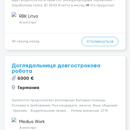
ищет водителя категории C+E (международные перевозки) 📍
Заработная плата: 💶 3600 € нетто в месяц 🚛 Что предстоит
делать: Международные перевозки на тентах и
рефрижераторах. В среднем 400–500 км в день. Погрузки и
RBK Litva
разгрузки...
Агентство
Откликнуться
49 секунд назад
Доглядальниця довгострокова
робота
6000 €
Германия
Занятость предполагает регулярную бытовую помощь.
Условия и требования: Пол кандидата: жіноча. Язык общения:
. Курение: . Водительские права: . Номер вакансии: 2179
КОНТАКТЫ ДЛЯ УТОЧНЕНИЯ УСЛОВИЙ Польша +48 459 567 591
Укра...
Medius Work
Агентство