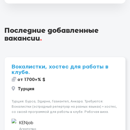
Последние добавленные
вакансии
.
Вокалистки, хостес для работы в
клубе.
от 1700+% $
Турция
Турция: Бурса, Эдирне, Газиантеп, Анкара. Требуются:
Вокалистки (эстрадный репертуар на разных языках) + хостеc,
со своей программой для работы в клубе. Рабочая виза.
Контракт от четырех месяцев до года. Короткий контракт от
одного до трех месяцев. Мед. страховка. Высокая зарплат...
KENjob
Агентство