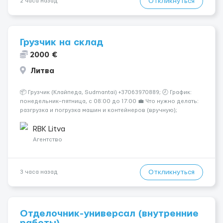
Откликнуться
2 часа назад
Грузчик на склад
2000 €
Литва
📦 Грузчик (Клайпеда, Sudmantai) +37063970889; 🕗 График:
понедельник–пятница, с 08:00 до 17:00 💼 Что нужно делать:
разгрузка и погрузка машин и контейнеров (вручную);
сортировка товара; поддержание порядка на складе;
выполнение других поручений заведующего складом. ✅
RBK Litva
Требования: ...
Агентство
Откликнуться
3 часа назад
Отделочник-универсал (внутренние