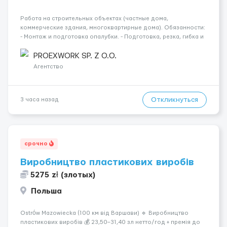
Работа на строительных объектах (частные дома,
коммерческие здания, многоквартирные дома). Обязанности:
- Монтаж и подготовка опалубки. - Подготовка, резка, гибка и
монтаж арматуры согласно технической документации. -
Связка арматурных стержней. - Заливка бетона. - Демонтаж
PROEXWORK SP. Z O.O.
опалубки после за...
Агентство
Откликнуться
3 часа назад
срочно
Виробництво пластикових виробів
5275 zł (злотых)
Польша
Ostrów Mazowiecka (100 км від Варшави) 🔹 Виробництво
пластикових виробів 💰 23,50–31,40 зл нетто/год + премія до