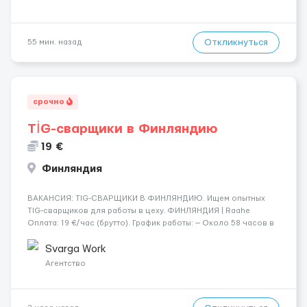
Откликнуться
55 мин. назад
срочно
TİG-сварщики в Финляндию
19 €
Финляндия
​​ВАКАНСИЯ: TIG-СВАРЩИКИ В ФИНЛЯНДИЮ. Ищем опытных
TIG-сварщиков для работы в цеху. ФИНЛЯНДИЯ | Raahe
Оплата: 19 €/час (брутто). График работы: — Около 58 часов в
неделю гарантированно. — Возможны дополнительные
переработки. Дата начала: — Как можно скорее....
Svarga Work
Агентство