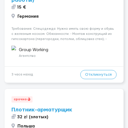
работы)
15 €
Германия
Требования: Спецодежда: Нужно иметь свою форму и обувь
с железным носком. Обязанности: - Монтаж конструкций из
гипсокартона (перегородки, потолки, облицовка стен); -
Подготовка поверхностей под отделку; - Выполнение
малярных работ (шпатлевка, грунтовка, покраска); -
Group Working
Штукатурные работы ...
Агентство
Откликнуться
3 часа назад
срочно
Плотник-арматурщик
32 zł (злотых)
Польша