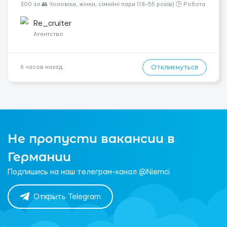
300 зл 👥 Чоловіки, жінки, сімейні пари (18–55 років) 🕒 Робота
у 2–3 зміни 🏠 Житло — 650 зл/міс. Компенсація за власне
житло — 400 зл. 📦 Обов...
Re_cruiter
Агентство
Откликнуться
6 часов назад
Не пропусти вакансии в
Германии
Подпишись на наш телеграм-канал @Niemci
Открыть Telegram