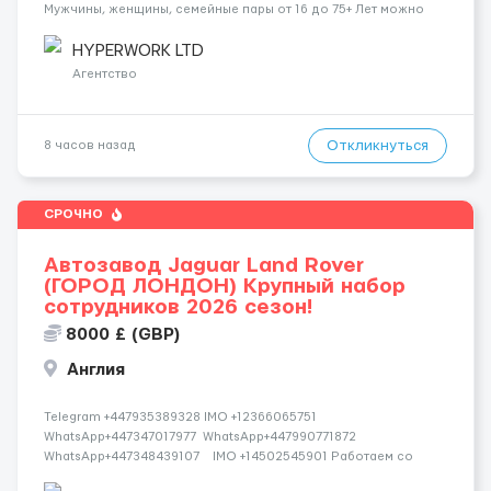
Мужчины, женщины, семейные пары от 16 до 75+ Лет можно
без знания языка и опыта работы✅ Компания спокойно
относится к новичкам и обучат их всему с самого нуля.👥 ...
HYPERWORK LTD
Агентство
Откликнуться
8 часов назад
СРОЧНО
Автозавод Jaguar Land Rover
(ГОРОД ЛОНДОН) Крупный набор
сотрудников 2026 сезон!
8000 £ (GBP)
Англия
Telegram +447935389328 IMO +12366065751
WhatsApp+447347017977 WhatsApp+447990771872
WhatsApp+447348439107 IMO +14502545901 Работаем со
всеми странами СНГ И ВСЕМ МИРОМ ВСЕ СТРАНЫ ВСЕ НАЦИИ