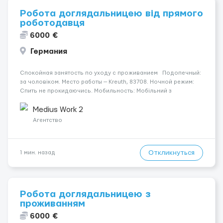
Робота доглядальницею від прямого
роботодавця
6000 €
Германия
Спокойная занятость по уходу с проживанием Подопечный:
за чоловіком. Место работы — Kreuth, 83708. Ночной режим:
Спить не прокидаючись. Мобильность: Мобільний з
ходунками (ролатор, палиця). Психологическое состояние:
Початкова стадія деменції. Оплата: 1900 ...
Medius Work 2
Агентство
Откликнуться
1 мин. назад
Робота доглядальницею з
проживанням
6000 €