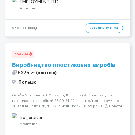
СДЕЛАЙ СКРИНШОТ! Telegram:@Vitali_Novikovs Telegram
EMPLOYMENT LTD
@Vitali_No...
Агентство
Откликнуться
9 часов назад
срочно
Виробництво пластикових виробів
5275 zł (злотых)
Польша
Ostrów Mazowiecka (100 км від Варшави) 🔹 Виробництво
пластикових виробів 💰 23,50–31,40 зл нетто/год + премія до
300 зл 👥 Чоловіки, жінки, сімейні пари (18–55 років) 🕒 Робота
у 2–3 зміни 🏠 Житло — 650 зл/міс. Компенсація за власне
житло — 400 зл. 📦 Обов...
Re_cruiter
Агентство