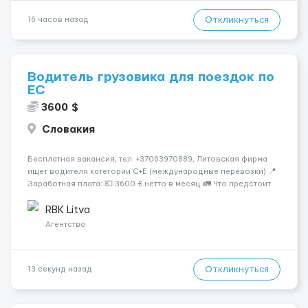
Откликнуться
16 часов назад
Водитель грузовика для поездок по
ЕС
3600 $
Словакия
Бесплатная вакансия, тел. +37063970889, Литовская фирма
ищет водителя категории C+E (международные перевозки) 📍
Заработная плата: 💶 3600 € нетто в месяц 🚛 Что предстоит
делать: Международные перевозки на тентах и
рефрижераторах. В среднем 400–500 км в день. Погрузки и
RBK Litva
разгрузки...
Агентство
Откликнуться
13 секунд назад