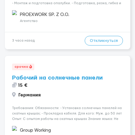
- Монтаж и подготовка опалубки. - Подготовка, резка, гибка и
монтаж арматуры согласно технической документации. -
Связка арматурных стержней. - Заливка бетона. - Демонтаж
PROEXWORK SP. Z O.O.
опалубки после за...
Агентство
Откликнуться
3 часа назад
срочно
Рабочий на солнечные панели
15 €
Германия
Требования: Обязанности: - Установка солнечных панелей на
скатных крышах; - Прокладка кабеля. Для кого: Муж. до 50 лет
Опыт: С опытом работы на скатных крышах Знание языка: Не
требуется Дополнительно: Паспорт ЕС/§ 24 Где работать?
Германия, Буцбах Условия...
Group Working