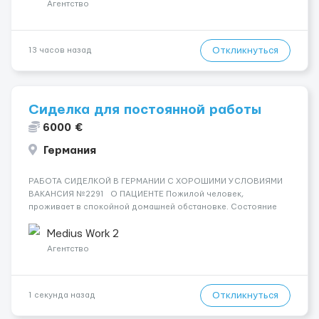
Агентство
Откликнуться
13 часов назад
Сиделка для постоянной работы
6000 €
Германия
РАБОТА СИДЕЛКОЙ В ГЕРМАНИИ С ХОРОШИМИ УСЛОВИЯМИ
ВАКАНСИЯ №2291 О ПАЦИЕНТЕ Пожилой человек,
проживает в спокойной домашней обстановке. Состояние
стабильное, ориентирован, без агрессии и сложных
поведенческих проявлений. СОСТОЯНИЕ И УХОД Требуется
Medius Work 2
базовый ежедневный ...
Агентство
Откликнуться
1 секунда назад