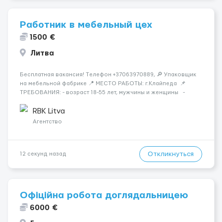
Работник в мебельный цех
1500 €
Литва
Бесплатная вакансия! Tелефон +37063970889, 🔎 Упаковщик
на мебельной фабрике 📍 МЕСТО РАБОТЫ: г.Клайпеда 📌
ТРЕБОВАНИЯ: - возраст 18-55 лет, мужчины и женщины -
можно без опыта работы 💳 ОПЛАТА ТРУДА: - ставка 6 евро/
час нетто 📃 ОБЯЗАННОСТИ: - с...
RBK Litva
Агентство
Откликнуться
12 секунд назад
Офіційна робота доглядальницею
6000 €