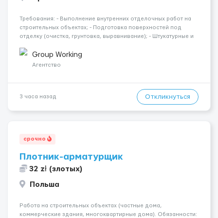
Требования: - Выполнение внутренних отделочных работ на
строительных объектах; - Подготовка поверхностей под
отделку (очистка, грунтовка, выравнивание); - Штукатурные и
шпаклёвочные работы; - Монтаж гипсокартонных конструкций
(стены, перегородки, потолки); - Укладка плитки на стены и п...
Group Working
Агентство
Откликнуться
3 часа назад
срочно
Плотник-арматурщик
32 zł (злотых)
Польша
Работа на строительных объектах (частные дома,
коммерческие здания, многоквартирные дома). Обязанности: